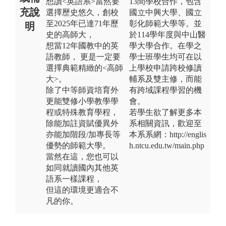
想讀<英語系>當然要
13間學校合作，包含
充說
選擇歷史悠久，創校
國立中興大學、國立
至2025年已達71年歷
彰化師範大學等。並
明
史的高師大，
於114學年度與中山醫
想當12年國教中的英
學大學合作。在學之
語教師， 更是一定要
學士班學生均可在以
選擇典範精緻的<高師
上學校申請跨校修讀
大>。
輔系及雙主修，而能
除了中等師資培育外
有跨域課程學習的機
更能雙修小學教學學
會。
程或特殊教育學程，
若學生欲了解更多本
除能加註資賦優異外
系相關資訊，歡迎至
亦能加階段/加專長等
本系系網：http://englis
優勢的師範大學。
h.ntcu.edu.tw/main.php
當然在這，您也可以
如同就讀國內其他英
語系一樣課程，
但這的環境更適合不
凡的你。