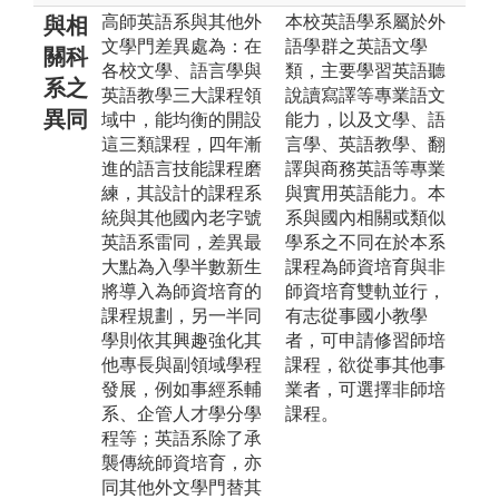
高師英語系與其他外
本校英語學系屬於外
與相
文學門差異處為：在
語學群之英語文學
關科
各校文學、語言學與
類，主要學習英語聽
系之
英語教學三大課程領
說讀寫譯等專業語文
異同
域中，能均衡的開設
能力，以及文學、語
這三類課程，四年漸
言學、英語教學、翻
進的語言技能課程磨
譯與商務英語等專業
練，其設計的課程系
與實用英語能力。本
統與其他國內老字號
系與國內相關或類似
英語系雷同，差異最
學系之不同在於本系
大點為入學半數新生
課程為師資培育與非
將導入為師資培育的
師資培育雙軌並行，
課程規劃，另一半同
有志從事國小教學
學則依其興趣強化其
者，可申請修習師培
他專長與副領域學程
課程，欲從事其他事
發展，例如事經系輔
業者，可選擇非師培
系、企管人才學分學
課程。
程等；英語系除了承
襲傳統師資培育，亦
同其他外文學門替其