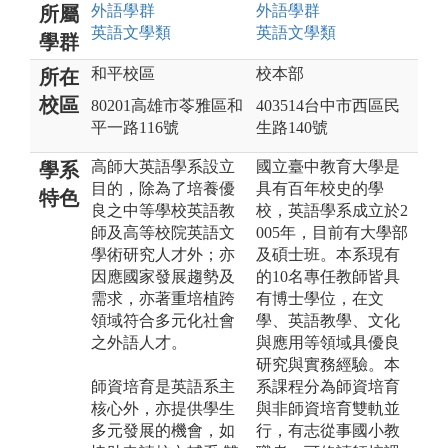
外語
學群
外語
學群
所屬
英語文
學類
英語文
學類
學群
和平校區
校本部
所在
校區
80201高雄市苓雅區和
403514台中市西區民
平一路116號
生路140號
高師大英語學系設立
國立臺中教育大學是
學系
目的，除為了培養優
具有百年校史的學
特色
良之中等學校英語教
校，英語學系成立於2
師及高等校院英語文
005年，目前有大學部
學術研究人才外；亦
及碩士班。本系現有
因應國家發展趨勢及
的10名專任教師皆具
需求，亦著重培植跨
有博士學位，在文
領域符合多元化社會
學、英語教學、文化
之外語人才。
與應用等領域具優良
研究與實務經驗。本
師資培育是英語系主
系課程分為師資培育
核心外，亦提供學生
與非師資培育雙軌並
多元發展的機會，如
行，有志從事國小教