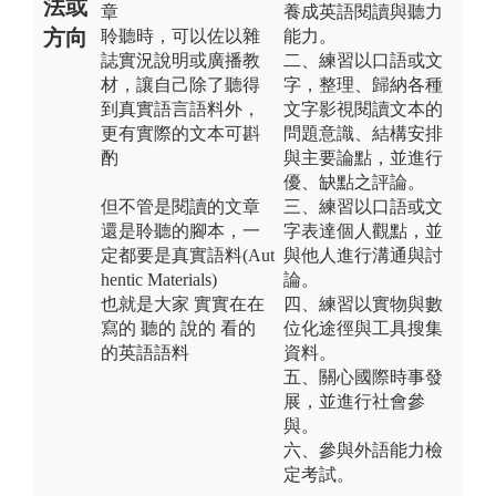
法或
章
養成英語閱讀與聽力
方向
聆聽時，可以佐以雜
能力。
誌實況說明或廣播教
二、練習以口語或文
材，讓自己除了聽得
字，整理、歸納各種
到真實語言語料外，
文字影視閱讀文本的
更有實際的文本可斟
問題意識、結構安排
酌
與主要論點，並進行
優、缺點之評論。
但不管是閱讀的文章
三、練習以口語或文
還是聆聽的腳本，一
字表達個人觀點，並
定都要是真實語料(Aut
與他人進行溝通與討
hentic Materials)
論。
也就是大家 實實在在
四、練習以實物與數
寫的 聽的 說的 看的
位化途徑與工具搜集
的英語語料
資料。
五、關心國際時事發
展，並進行社會參
與。
六、參與外語能力檢
定考試。