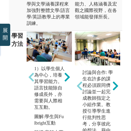
學與文學涵養課程來
能力、人格涵養及宏
加強對整體文學/語言
觀之國際視野，在各
學/英語教學上的專業
領域能發揮所長。
訓練。
展
學習
開
方法
3
1）以學生個人
語
2）重視學生自
討論與合作: 學
為中心，培養
堂
我探索和發現
生在許多的課
其學習能力。
學
的學習過程。
程必須跟同儕
語言技能除自
能
自覺反思是學
討論並一起完
修成長外，亦
磨
習過程中不斷
成教師指定之
需要與人際相
在
嘗試與經驗累
小組作業。教
互互動。
系
積必要的過
授引導學生進
言
圖解:學生與Fu
程。
行批判性思
同
lbright互動
考，分享彼此
圖解:廣播電台
實
的想法，藉由