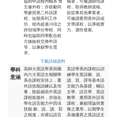
協助申請校內輔系 雙
職者，可修讀師培課
主修外程；亦鼓勵同
程，取得教師資格。
學參與第二外語課
欲從事其他事業者，
程、短期系列工作
可修讀實用英外語或
坊、校內超過19項之
文學課程，以厚植實
跨領域學分學程、同
力、適性發展。
時也協助同學配合校
方姊妹校交換申請
等，以兼顧學生需
求。
下載詳細資料
高師大英語學系與國
英語學系的課程以訓
學科
內六大英語文相關學
練學生英語聽、說、
意涵
系在課程安排上，重
讀、寫、譯等基本語
外語技能訓練以及培
文能力為基礎，輔以
養，除延續高中英語
文學、語言學、英語
課程銜接外，亦強化
教學、應用英外語等
學生語言能力中四項
課程，兼顧理論與實
技能 聽、說、讀、寫
務之運用，以期學生
之精進，亦甫以語言
具備優異之英語語文