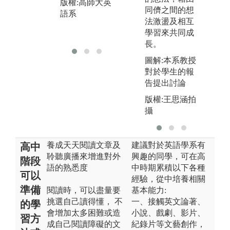
版權:高師大英
實習
法
同儕之間的想
語系
版權:高師大英
法激盪及相互
版
語系
學習來共同成
語
長。
圖解:本系教授
對於學生的報
告提出討論
版權:王思涵拍
攝
養成天天閱讀文章及
建議對於英語學系有
高中
聆聽廣播來增進對外
興趣的同學，可在高
階段
語的熟悉度
中時期累積以下各種
可以
經驗，從中培養相關
準備
閱讀時，可以盡量要
基本能力:
挑選自己讀得懂， 不
一、接觸英文論著、
的學
會增加太多困難或造
小說、戲劇、影片、
習方
成自己閱讀障礙的文
紀錄片等文藝創作，