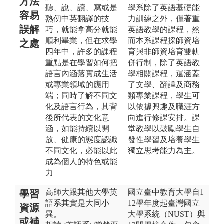
方法
聽、說、讀、寫或是
學系除了英語基礎能
容易
熟仞中英翻譯的技
力訓練之外，僅著重
誤解
巧，就能拿高分就能
英語教學的課程，然
順利畢業，但在求學
而本系課程採師資培
之處
四年中，許多的課程
育與非師資培育雙軌
重點是在學習如何把
併行制，除了英語教
語言內涵落實成生活
學相關課程，還涵蓋
或專業領域的應用
了文學、翻譯及商務
端；同時了解不同文
類專業課程，學生可
化及語言行為，其背
以依據興趣及職涯方
後所代表的文化意
向進行修課安排。課
涵，如能持續以開
堂教學以鼓勵學生自
放、健康的態度認識
發性學習及培養學生
不同文化，必能以此
獨立思考能力為主。
成為個人的特色或能
力
高師大跟其他大學英
國立臺中教育大學自1
學習
語系其實是大同小
12學年度起臺灣國立
資源
異。
大學系統（NUST）與
或補