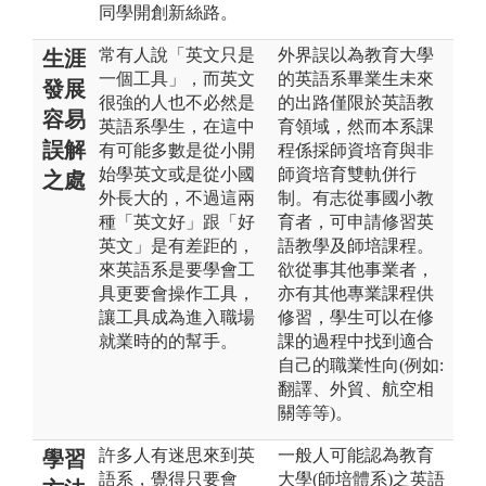
同學開創新絲路。
常有人說「英文只是
外界誤以為教育大學
生涯
一個工具」，而英文
的英語系畢業生未來
發展
很強的人也不必然是
的出路僅限於英語教
容易
英語系學生，在這中
育領域，然而本系課
誤解
有可能多數是從小開
程係採師資培育與非
始學英文或是從小國
師資培育雙軌併行
之處
外長大的，不過這兩
制。有志從事國小教
種「英文好」跟「好
育者，可申請修習英
英文」是有差距的，
語教學及師培課程。
來英語系是要學會工
欲從事其他事業者，
具更要會操作工具，
亦有其他專業課程供
讓工具成為進入職場
修習，學生可以在修
就業時的的幫手。
課的過程中找到適合
自己的職業性向(例如:
翻譯、外貿、航空相
關等等)。
許多人有迷思來到英
一般人可能認為教育
學習
語系，覺得只要會
大學(師培體系)之英語