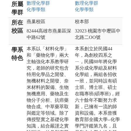
數理化
學群
數理化
學群
所屬
化學
學類
化學
學類
學群
燕巢校區
校本部
所在
校區
82444高雄市燕巢區深
32023 桃園市中壢區中
中路62號
北路二OO號
本系以「材料化學」
本系創立於民國44
學系
和「藥物化學」兩大
年，為創校四系之
特色
主軸強化本系教學研
ㄧ，民國88年將化學
究，老師的研究包含
系分成化學組及材料
特用化學品之開發、
化學組，兩組各招收
無機材料之開發、奈
一班，並同時設有碩
米材料的製備、生物
士班、博士班、碩士
無機應用、藥物及生
在職專班(碩專班)，經
物分子分析、抗癌藥
六十餘年不斷努力求
物合成、中草藥萃取
新，已擁有一流的師
與鑑定等領域。除了
資和設備。本系曾獲
傳授堅實之基礎化學
教育部全國大學--化學
知識，結合嚴謹之實
學門評鑑第九名，且