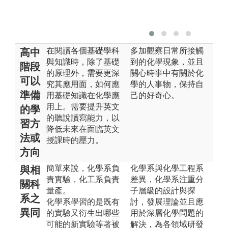
在閱讀各個基礎學科
多加觀察日常所接觸
高中
與知識時，除了基礎
到的化學現象，並且
階段
的原理外，需要更深
關心時事中有關於化
可以
究其應用面，如何應
學的人事物，保持自
準備
用基礎知識在化學應
己的好奇心。
用上。需要提升英文
的學
的聽說讀寫能力，以
習方
降低未來在面臨英文
法或
授課時的壓力。
方向
簡單來說，化學系負
化學系與化學工程系
與相
責實驗，化工系負責
差異，化學系注重分
關科
量產。
子層級的設計與探
系之
化學系學習的是既有
討，發展理論並且應
異同
的實驗又衍生出哪些
用於深層化學問題的
可能的新實驗等著被
解決，為各領域研發