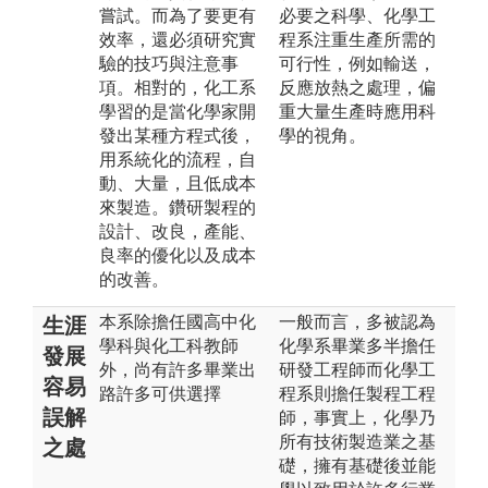
嘗試。而為了要更有
必要之科學、化學工
效率，還必須研究實
程系注重生產所需的
驗的技巧與注意事
可行性，例如輸送，
項。相對的，化工系
反應放熱之處理，偏
學習的是當化學家開
重大量生產時應用科
發出某種方程式後，
學的視角。
用系統化的流程，自
動、大量，且低成本
來製造。鑽研製程的
設計、改良，產能、
良率的優化以及成本
的改善。
本系除擔任國高中化
一般而言，多被認為
生涯
學科與化工科教師
化學系畢業多半擔任
發展
外，尚有許多畢業出
研發工程師而化學工
容易
路許多可供選擇
程系則擔任製程工程
誤解
師，事實上，化學乃
所有技術製造業之基
之處
礎，擁有基礎後並能