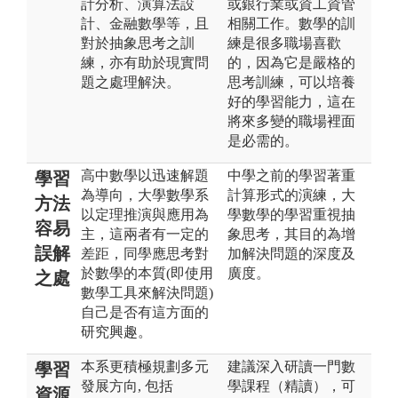
計分析、演算法設
或銀行業或資工資管
計、金融數學等，且
相關工作。數學的訓
對於抽象思考之訓
練是很多職場喜歡
練，亦有助於現實問
的，因為它是嚴格的
題之處理解決。
思考訓練，可以培養
好的學習能力，這在
將來多變的職場裡面
是必需的。
高中數學以迅速解題
中學之前的學習著重
學習
為導向，大學數學系
計算形式的演練，大
方法
以定理推演與應用為
學數學的學習重視抽
容易
主，這兩者有一定的
象思考，其目的為增
誤解
差距，同學應思考對
加解決問題的深度及
於數學的本質(即使用
廣度。
之處
數學工具來解決問題)
自己是否有這方面的
研究興趣。
本系更積極規劃多元
建議深入研讀一門數
學習
發展方向, 包括
學課程（精讀），可
資源