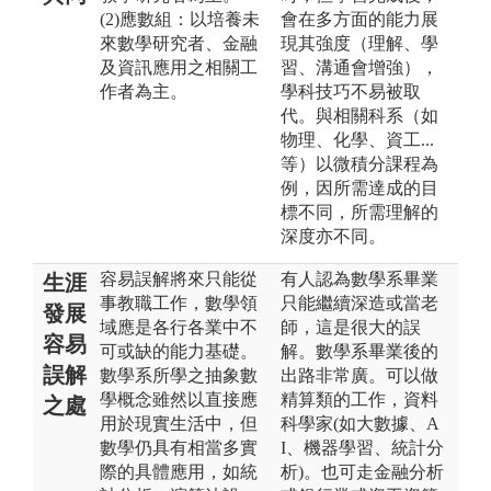
(2)應數組：以培養未
會在多方面的能力展
來數學研究者、金融
現其強度（理解、學
及資訊應用之相關工
習、溝通會增強），
作者為主。
學科技巧不易被取
代。與相關科系（如
物理、化學、資工...
等）以微積分課程為
例，因所需達成的目
標不同，所需理解的
深度亦不同。
容易誤解將來只能從
有人認為數學系畢業
生涯
事教職工作，數學領
只能繼續深造或當老
發展
域應是各行各業中不
師，這是很大的誤
容易
可或缺的能力基礎。
解。數學系畢業後的
誤解
數學系所學之抽象數
出路非常廣。可以做
學概念雖然以直接應
精算類的工作，資料
之處
用於現實生活中，但
科學家(如大數據、A
數學仍具有相當多實
I、機器學習、統計分
際的具體應用，如統
析)。也可走金融分析