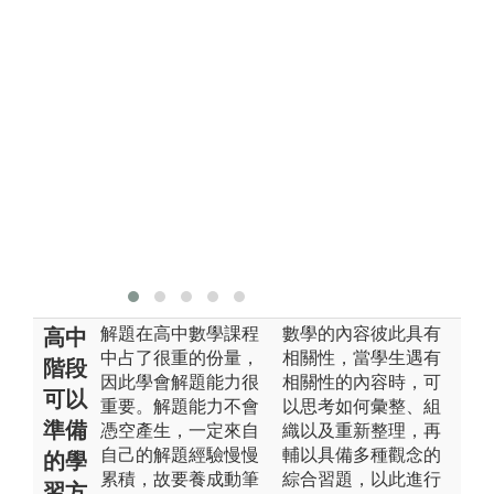
歸
規
量
論
子
則
溯
前
論
援
結
解題在高中數學課程
數學的內容彼此具有
高中
中占了很重的份量，
相關性，當學生遇有
階段
因此學會解題能力很
相關性的內容時，可
可以
重要。解題能力不會
以思考如何彙整、組
準備
憑空產生，一定來自
織以及重新整理，再
自己的解題經驗慢慢
輔以具備多種觀念的
的學
累積，故要養成動筆
綜合習題，以此進行
習方