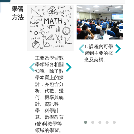
學習
方法
1. 課程內可學
邏
以計算機模擬
習到主要的概
明
或演算，學習
主要為學習數
念及架構。
式
結合資訊程
學領域各相關
納
式，模擬情境
知識，除了數
給
條件，類比特
學本質上的探
論
定系統之抽象
討，亦包含分
前
模型，以產
析、代數、幾
論
生、驗證結
何、機率與統
知
果，或推算數
計、資訊科
輯
據與產生概念
學、科學計
到
圖形。
算、數學教育
定
(使)與教學等
規
領域的學習。
推