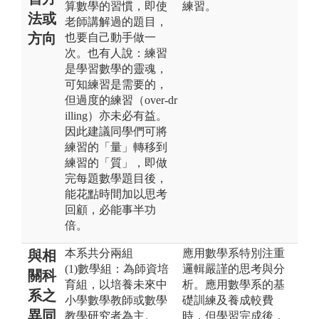
算數學的習慣，即使
練習。
法或
老師講解過的題目，
方向
也要自己動手做一
次。也有人說：練習
是學習數學的靈魂，
可知練習是需要的，
但過度的練習（over-dr
illing）亦未必有益。
因此建議同學們可將
練習的「量」轉移到
練習的「質」，即做
完每題數學題目後，
能花點時間加以思考
回顧，必能事半功
倍。
本系共分兩組
應用數學系特別注重
與相
(1)數學組：為師資培
邏輯嚴謹的思考與分
關科
育組，以培養未來中
析。應用數學系的基
系之
小學數學教師或數學
礎訓練及養成較費
異同
教學研究者為主。
時，但學習完成後，