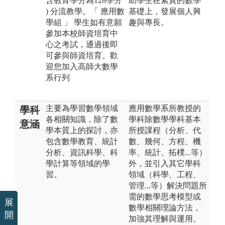
含教育學分為128學分
助學生在紮實的數學
) 分流教學。「 應用數
基礎上，發展個人興
學組 」 學生如有意願
趣與專長。
參加本校師資培育中
心之考試，通過後即
可參與師資培育。歡
迎您加入高師大數學
系行列
主要為學習數學領域
應用數學系所教授的
學科
各相關知識，除了數
學科除數學學科基本
意涵
學本質上的探討，亦
所授課程（分析、代
包含數學教育、統計
數、幾何、方程、機
分析、資訊科學、科
率、統計、拓樸...等）
學計算等領域的學
外，並引入其它學科
習。
領域（科學、工程、
管理...等）解決問題所
需的數學思考模型或
展
數學相關理論方法，
開
加強其理解與運用。