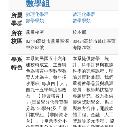
數學組
數理化
學群
數理化
學群
所屬
數學
學類
數學
學類
學群
燕巢校區
校本部
所在
校區
82444高雄市燕巢區深
80424高雄市鼓山區蓮
中路62號
海路70號
本系於民國五十六年
本系提供數學、統
學系
建校時成立，主要特
計、科學計算與數據
特色
色為培育中學數學教
科學的完整課程，理
育人才為主。每年招
論與實務兼顧。我們
收兩班, 每班四十人，
重視教學品質與職涯
自九十五學年度起改
發展，教師熱忱指導
為「 【 師資培育 】
專題研究。校系提供
」(畢業學分含教育學
優渥獎助學金。系上
分為156學分)及「 應
與校方合作，開設軟
用數學組 【非師資培
體工程、金融、人工
育】 」 ( 畢業學分不
智慧等多元學程， 協