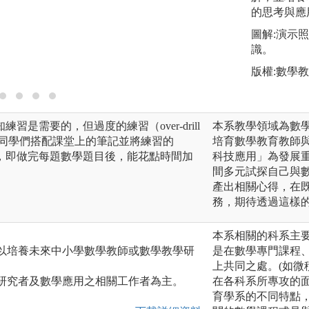
論。使用規則和前
的思考與應
歸納用來決定規則
圖解:演示
成的例子來學習規
識。
溯因用來決定前提
版權:數學
以解釋結論。
是需要的，但過度的練習（over-drill
本系教學領域為數
議同學們搭配課堂上的筆記並將練習的
培育數學教育教師
，即做完每題數學題目後，能花點時間加
科技應用」為發展
。
間多元試探自己與
產出相關心得，在
務，期待透過這樣
本系相關的科系主
，以培養未來中小學數學教師或數學教學研
是在數學專門課程
上共同之處。(如微
學研究者及數學應用之相關工作者為主。
在各科系所專攻的
育學系的不同特點