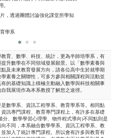
圖解:演
提來推導出結論。
用。
我
。藉由大量的前提和結論所組
照片，透過團體討論強化課堂所學知
版權:數學
則。
。藉由結論和規則來支援前提
教育學系
學教育、數學、科技、統計，更為半師培學系，有
與提升數學在不同領域發展願景。以「數學素養與
重點及未來教育發展方向，請各位高中生於就學期
數學素養之關聯性，可多方參與相關課程與活動並
既有的基礎知識上積極主動融入數學與科技相關事
的自我展現作為本系教授了解您之途徑。
要是數學系、資訊工程學系、教育學系等。相同點
、資訊專門課程、教育專門課程上，有許多在基礎
積分、數學學習心理學、物件程式導向)不同點則是
面向不同，本系融合數學學系、資訊工程學系、教
，並加入了統計專門課程。所以會有許多與教育有