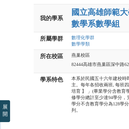
國立高雄師範大
我的學系
數學系數學組
數理化
學群
所屬學群
數學
學類
燕巢校區
所在校區
82444高雄市燕巢區深中路6
本系於民國五十六年建校時
學系特色
主。每年各招收兩班, 每班
培育 】 」(畢業學分含教育
修學分總計至少達94學分，另
學分不含教育學分為128學分
展
列。
開