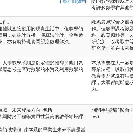
下載詳細資料
關的數學課程或是
有許多數學在其他
工作。
敝系最易誤會之處
雖難以直接應用於現實生活中，但數學領
作。但數學課程涉
應用，如統計分析、演算法設計、金融數
科、教育類科等，
練，亦有助於現實問題之處理解決。
研究所，以考取中
研究所，並在未來
，大學數學系則是以定理的推導與應用為
本系需要在大一參
學應思考是否對數學的本質及利用數學的
專業課程，以取得
教育學系就沒有純
課，大家都能朝需
力。
域、未來發展方向, 包括
相關事項請詳閱台中教育大學
算與財務工程等實用性質高的數學領域課
tw/)
領域學程, 使本系的畢業生未來不論是當