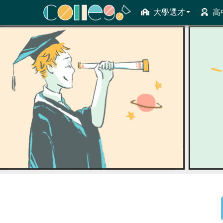
大學選才
高
ColleGo! 大學選才與高中育才輔助系統