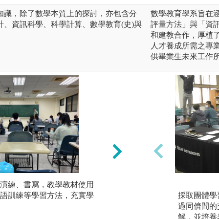
知識，除了數學本質上的探討，亦包含分
數學教育學系旨在
、資訊科學、科學計算、數學教育(史)與
評量方法」與「資
和建教合作，厚植
人才養成所需之專
供畢業生未來工作
演練、書寫，教學教材使用
邏輯推導、證明有
語訓練等學習方法，充實學
因。
採取團體學
給定前提、結論和
過同儕間的
所學知識，有邏輯
解，並培養