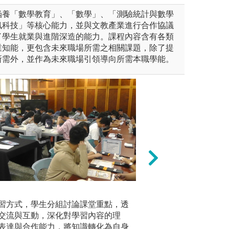
涵養「數學教育」、「數學」、「測驗統計與數學
訊科技」等核心能力，並與文教產業進行合作協議
了學生就業與進階深造的能力。課程內容含有各類
業知能，更包含未來職場所需之相關課題，除了提
所需外，並作為未來職場引領導向所需本職學能。
三種方式：演繹、歸納和溯
小組討論、專題團
課程中融
習方式，學生分組討論課堂重點，透
同，組員相互解釋
習，體驗
規則，而前提導致結論，運用
交流與互動，深化對學習內容的理
裡不合邏輯，共同
互關聯，
、調理的得到演繹用來決定結
表達與合作能力，將知識轉化為自身
識概念理解。