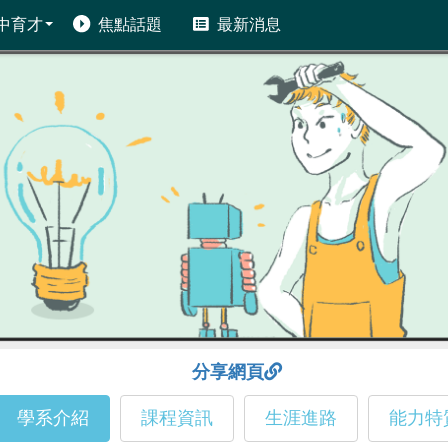
中育才
焦點話題
最新消息
分享網頁
學系介紹
課程資訊
生涯進路
能力特