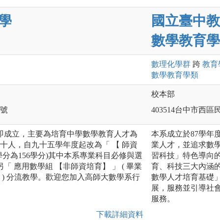
學
國立臺中教
數學教育學
數理化
學群
跨
教育
數學教育
學類
校本部
2號
403514台中市西區
即成立，主要為培育中學數學教育人才為
本系成立於87學年
四十人，自九十五學年度起改為「 【 師資
業人才，並追求數
學分為156學分)其中本系專業科目必修與選
習科技」特色導向
「 應用數學組 【非師資培育】 」 ( 畢業
育、科技三大內涵
 ) 分流教學。歡迎您加入高師大數學系行
數學人才培育基礎
展，服務並引導社
服務。
下載詳細資料