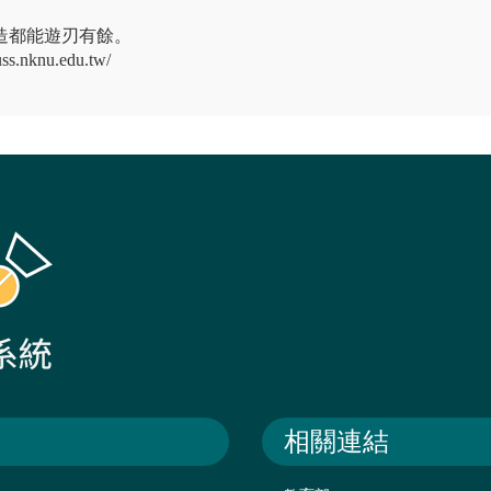
造都能遊刃有餘。
.nknu.edu.tw/
相關連結