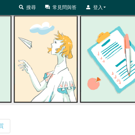
搜尋
常見問與答
登入
質