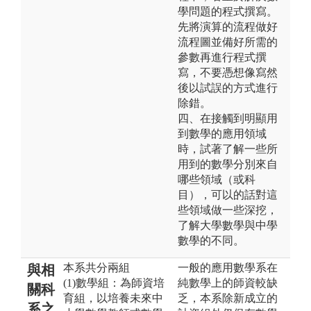
學問題的程式撰寫。
先將演算的流程做好
流程圖並備好所需的
參數再進行程式撰
寫，不要憑想像寫然
後以試誤的方式進行
除錯。
四、在接觸到明顯用
到數學的應用領域
時，試著了解一些所
用到的數學分別來自
哪些領域（或科
目），可以的話對這
些領域做一些深挖，
了解大學數學與中學
數學的不同。
本系共分兩組
一般的應用數學系在
與相
(1)數學組：為師資培
純數學上的師資較缺
關科
育組，以培養未來中
乏，本系除新成立的
系之