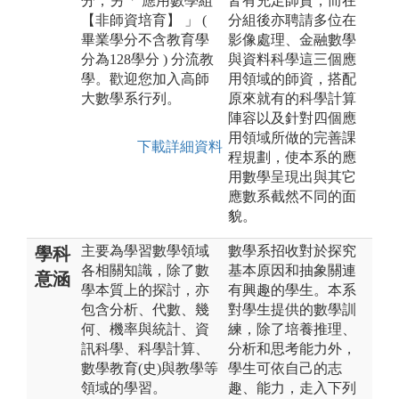
分，另「 應用數學組
皆有充足師資，而在
【非師資培育】 」 (
分組後亦聘請多位在
畢業學分不含教育學
影像處理、金融數學
分為128學分 ) 分流教
與資料科學這三個應
學。歡迎您加入高師
用領域的師資，搭配
大數學系行列。
原來就有的科學計算
陣容以及針對四個應
用領域所做的完善課
下載詳細資料
程規劃，使本系的應
用數學呈現出與其它
應數系截然不同的面
貌。
主要為學習數學領域
數學系招收對於探究
學科
各相關知識，除了數
基本原因和抽象關連
意涵
學本質上的探討，亦
有興趣的學生。本系
包含分析、代數、幾
對學生提供的數學訓
何、機率與統計、資
練，除了培養推理、
訊科學、科學計算、
分析和思考能力外，
數學教育(史)與教學等
學生可依自己的志
領域的學習。
趣、能力，走入下列