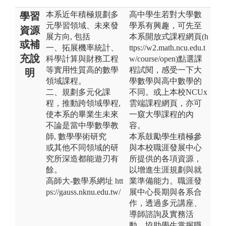
本系近年積極規劃多
高中學生若對大學數
學習
元學習領域、未來發
學系有興趣，可先至
資源
展方向, 包括
本系開放式課程網頁(h
或補
一、拓展機率統計、
ttps://w2.math.ncu.edu.t
充說
科學計算與財務工程
w/course/open)點選課
等實用性質高的數學
程試閱，感受一下大
明
領域課程。
學數學與高中數學的
二、規劃多元化課
不同。或上本校NCUx
程，推動跨領域學程,
雲端課程網頁，亦可
使本系的畢業生未來
一窺大學課程的內
不論是當中學數學教
容。
師, 數學學術研究
本系鼓勵學生積極參
或其他不同領域的研
與本校職涯發展中心
究所深造都能遊刃有
所提供的各項資源，
餘。
以增進生涯規劃與就
高師大-數學系網址 htt
業準備能力。職涯發
ps://gauss.nknu.edu.tw/
展中心長期與各系合
作，透過多元講座、
導師諮詢及實務活
動，協助學生掌握職