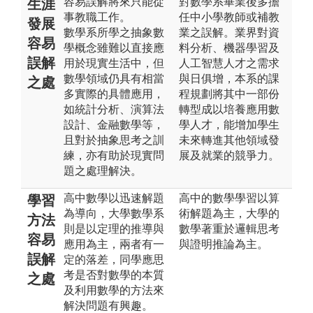
容易誤解將來只能從
對數學系畢業後多擔
生涯
事教職工作。
任中小學教師或補教
發展
數學系所學之抽象數
業之誤解。業界對資
容易
學概念雖難以直接應
料分析、機器學習及
誤解
用於現實生活中，但
人工智慧人才之需求
數學領域仍具有相當
與日俱增，本系的課
之處
多實際的具體應用，
程規劃將其中一部份
如統計分析、演算法
轉型成以培養應用數
設計、金融數學等，
學人才，能增加學生
且對於抽象思考之訓
未來轉進其他領域發
練，亦有助於現實問
展及就業的競爭力。
題之處理解決。
高中數學以迅速解題
高中的數學學習以算
學習
為導向，大學數學系
術解題為主，大學的
方法
則是以定理的推導與
數學著重於邏輯思考
容易
應用為主，兩者有一
與證明推論為主。
誤解
定的落差，同學應思
考是否對數學的本質
之處
及利用數學的方法來
解決問題有興趣。