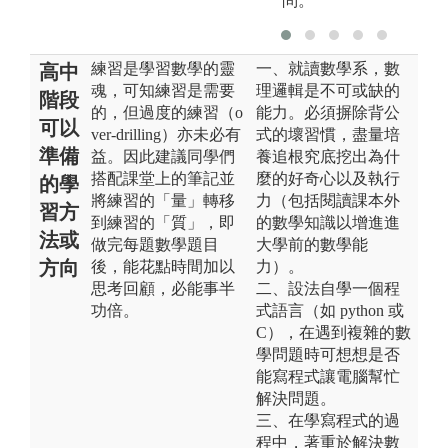
問。
練習是學習數學的靈
一、就讀數學系，數
高中
魂，可知練習是需要
理邏輯是不可或缺的
階段
的，但過度的練習（o
能力。必須摒除背公
可以
ver-drilling）亦未必有
式的壞習慣，盡量培
準備
益。因此建議同學們
養追根究底挖出為什
搭配課堂上的筆記並
麼的好奇心以及執行
的學
將練習的「量」轉移
力（包括閱讀課本外
習方
到練習的「質」，即
的數學知識以增進進
法或
做完每題數學題目
大學前的數學能
方向
後，能花點時間加以
力）。
思考回顧，必能事半
二、設法自學一個程
功倍。
式語言（如 python 或
C），在遇到複雜的數
學問題時可想想是否
能寫程式讓電腦幫忙
解決問題。
三、在學寫程式的過
程中，著重於解決數