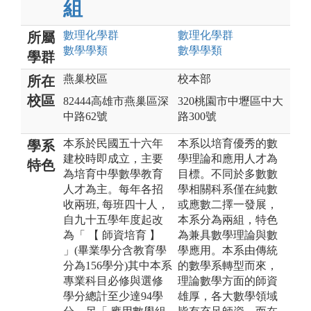
組
數理化
學群
數理化
學群
所屬
數學
學類
數學
學類
學群
燕巢校區
校本部
所在
校區
82444高雄市燕巢區深
320桃園市中壢區中大
中路62號
路300號
本系於民國五十六年
本系以培育優秀的數
學系
建校時即成立，主要
學理論和應用人才為
特色
為培育中學數學教育
目標。不同於多數數
人才為主。每年各招
學相關科系僅在純數
收兩班, 每班四十人，
或應數二擇一發展，
自九十五學年度起改
本系分為兩組，特色
為「 【 師資培育 】
為兼具數學理論與數
」(畢業學分含教育學
學應用。本系由傳統
分為156學分)其中本系
的數學系轉型而來，
專業科目必修與選修
理論數學方面的師資
學分總計至少達94學
雄厚，各大數學領域