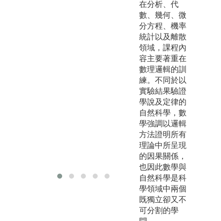
在分析、代
到演繹用來決
結
數、幾何、微
定結論。使用
念
分方程、機率
規則和前提來
統計以及離散
推導出結論。
領域，課程內
歸納用來決定
容主要著重在
規則。藉由大
數理邏輯的訓
量的前提和結
練。不同於以
論所組成的例
實驗結果驗證
子來學習規
學說及定律的
則。
自然科學，數
溯因用來決定
學強調以邏輯
前提。藉由結
方法證明所有
論和規則來支
理論中所呈現
援前提以解釋
的因果關係，
結論。
也因此數學與
自然科學是科
學領域中兩個
既獨立卻又不
可分割的學