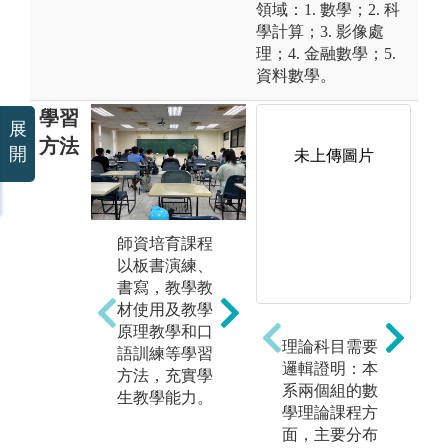
領域：1. 數學；2. 科
學計算；3. 影像處
理；4. 金融數學；5.
資料數學。
學習
展
方法
開
未上傳圖片
邏輯推導、證
師資培育課程
小
明有三種方
以板書演練、
題
式：演繹、歸
書寫，教學教
根
納和溯因。
材使用及教學
想
給定前提、結
原理教學和口
員
理論科目需要
論和規則，而
語訓練等學習
明
邏輯證明：本
前提導致結
方法，充實學
哪
系兩個組的數
論，運用所學
生教學能力。
裡
學理論課程方
知識，有邏
共
面，主要分布
輯、調理的得
益