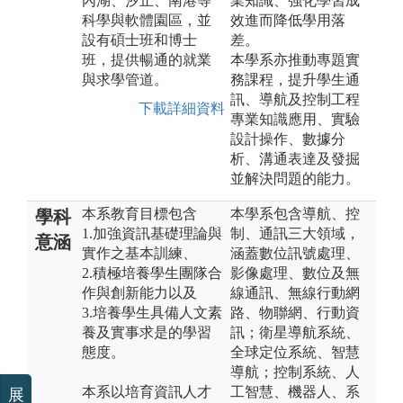
內湖、汐止、南港等
業知識、強化學習成
科學與軟體園區，並
效進而降低學用落
設有碩士班和博士
差。
班，提供暢通的就業
本學系亦推動專題實
與求學管道。
務課程，提升學生通
訊、導航及控制工程
下載詳細資料
專業知識應用、實驗
設計操作、數據分
析、溝通表達及發掘
並解決問題的能力。
本系教育目標包含
本學系包含導航、控
學科
1.加強資訊基礎理論與
制、通訊三大領域，
意涵
實作之基本訓練、
涵蓋數位訊號處理、
2.積極培養學生團隊合
影像處理、數位及無
作與創新能力以及
線通訊、無線行動網
3.培養學生具備人文素
路、物聯網、行動資
養及實事求是的學習
訊；衛星導航系統、
態度。
全球定位系統、智慧
導航；控制系統、人
本系以培育資訊人才
工智慧、機器人、系
展