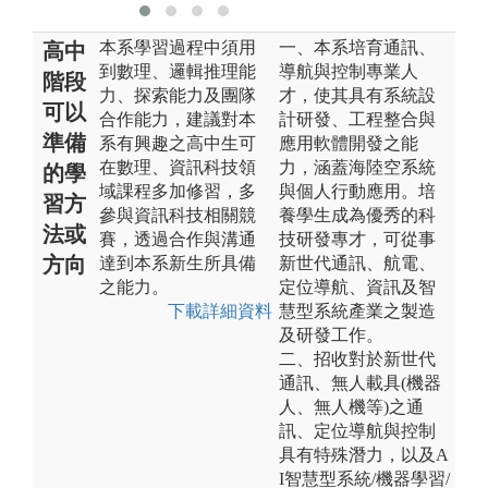
本系學習過程中須用
一、本系培育通訊、
高中
到數理、邏輯推理能
導航與控制專業人
階段
力、探索能力及團隊
才，使其具有系統設
可以
合作能力，建議對本
計研發、工程整合與
準備
系有興趣之高中生可
應用軟體開發之能
在數理、資訊科技領
力，涵蓋海陸空系統
的學
域課程多加修習，多
與個人行動應用。培
習方
參與資訊科技相關競
養學生成為優秀的科
法或
賽，透過合作與溝通
技研發專才，可從事
方向
達到本系新生所具備
新世代通訊、航電、
之能力。
定位導航、資訊及智
下載詳細資料
慧型系統產業之製造
及研發工作。
二、招收對於新世代
通訊、無人載具(機器
人、無人機等)之通
訊、定位導航與控制
具有特殊潛力，以及A
I智慧型系統/機器學習/