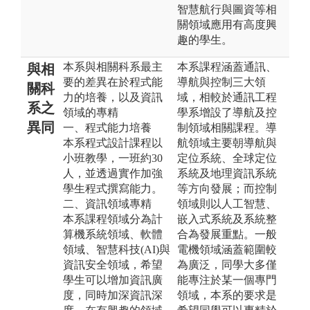
智慧航行與圖資等相
關領域應用有高度興
趣的學生。
本系與相關科系最主
本系課程涵蓋通訊、
與相
要的差異在於程式能
導航與控制三大領
關科
力的培養，以及資訊
域，相較於通訊工程
系之
領域的專精
學系增設了導航及控
異同
一、程式能力培養
制領域相關課程。導
本系程式設計課程以
航領域主要朝導航與
小班教學，一班約30
定位系統、全球定位
人，並透過實作加強
系統及地理資訊系統
學生程式撰寫能力。
等方向發展；而控制
二、資訊領域專精
領域則以人工智慧、
本系課程領域分為計
嵌入式系統及系統整
算機系統領域、軟體
合為發展重點。一般
領域、智慧科技(AI)與
電機領域涵蓋範圍較
資訊安全領域，希望
為廣泛，同學大多僅
學生可以增加資訊廣
能專注於某一個專門
度，同時加深資訊深
領域，本系的要求是