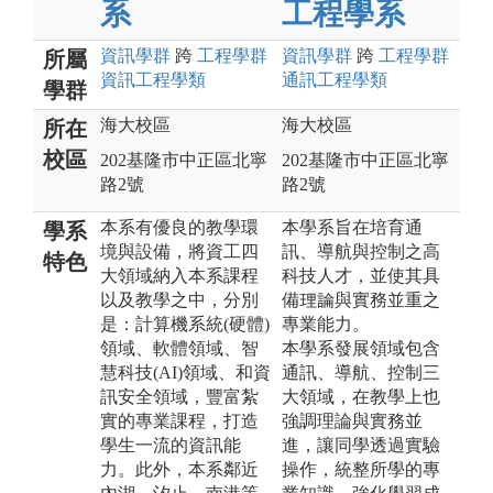
系
工程學系
資訊
學群
跨
工程
學群
資訊
學群
跨
工程
學群
所屬
資訊工程
學類
通訊工程
學類
學群
海大校區
海大校區
所在
校區
202基隆市中正區北寧
202基隆市中正區北寧
路2號
路2號
本系有優良的教學環
本學系旨在培育通
學系
境與設備，將資工四
訊、導航與控制之高
特色
大領域納入本系課程
科技人才，並使其具
以及教學之中，分別
備理論與實務並重之
是：計算機系統(硬體)
專業能力。
領域、軟體領域、智
本學系發展領域包含
慧科技(AI)領域、和資
通訊、導航、控制三
訊安全領域，豐富紮
大領域，在教學上也
實的專業課程，打造
強調理論與實務並
學生一流的資訊能
進，讓同學透過實驗
力。此外，本系鄰近
操作，統整所學的專