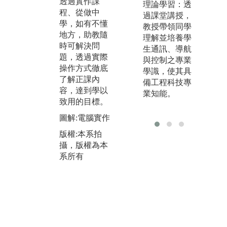
透過實作課
相
理論學習：透
題演練、團隊
程、從做中
以
過課堂講授，
報告、期中期
學，如有不懂
行
教授帶領同學
末考測驗等，
地方，助教隨
課
理解並培養學
讓學生可以有
時可解決問
硬
生通訊、導航
效了解學習重
題，透過實際
核
與控制之專業
點。
操作方式徹底
程
學識，使其具
了解正課內
課
圖解:上課講
備工程科技專
容，達到學以
生
授，投影片教
業知能。
致用的目標。
領
學
明
圖解:電腦實作
版權:本系拍
題
攝，版權為本
版權:本系拍
圖
系所有
攝，版權為本
板
系所有
版
攝
系