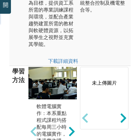
為目標，提供資工系
統整合控制及機電整
開
所需的專業訓練課程
合等。
與環境，並配合產業
趨勢建置所需的教材
與軟硬體資源，以拓
展學生之視野並充實
其學能。
下載詳細資料
學習
方法
未上傳圖片
軟體電腦實
硬
課堂講授：本
作：本系重點
作
系透過課堂教
程式課程均搭
系
授講解資訊基
配每周三小時
體
礎及應用知
的電腦實作，
學
識，並輔以習