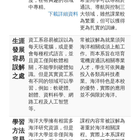
度，在有興趣的領域
希望同學可以專精於
中專精。
通訊、導航與控制三
下載詳細資料
大領域，雖然課業較
為繁重，但可以獲得
更為扎實的訓練。
資工系容易被誤以為
常被誤解為就業須與
生涯
每天玩電腦，或是要
海洋相關或須上船工
發展
會每種程式語言，並
作。而本系旨在培育
容易
且資工僅與軟體相
電機資通訊相關專業
誤解
關，不能學到硬體知
人才，學生可依興趣
識。但是其實資工系
投入各類高科技產
之處
有不同的領域可以學
業。海洋特色是本校
習，例如：軟硬體、
的優勢，實際的應用
韌體、資料科學、網
並不侷限於海洋。
路工程及人工智慧
等。
海洋大學擁有相當多
課程內容常被誤解為
學習
海洋研究資源，但是
著重於海洋相關課
方法
海洋大學並非僅與海
程。實際上本系課程
容易