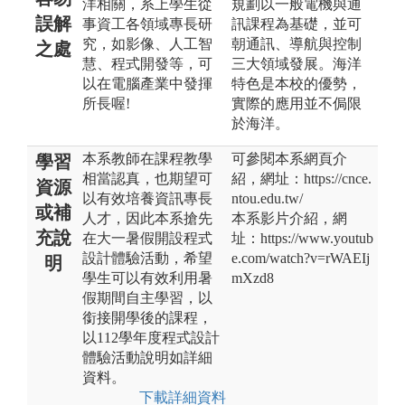
洋相關，系上學生從
規劃以一般電機與通
誤解
事資工各領域專長研
訊課程為基礎，並可
究，如影像、人工智
朝通訊、導航與控制
之處
慧、程式開發等，可
三大領域發展。海洋
以在電腦產業中發揮
特色是本校的優勢，
所長喔!
實際的應用並不侷限
於海洋。
本系教師在課程教學
可參閱本系網頁介
學習
相當認真，也期望可
紹，網址：https://cnce.
資源
以有效培養資訊專長
ntou.edu.tw/
或補
人才，因此本系搶先
本系影片介紹，網
充說
在大一暑假開設程式
址：https://www.youtub
設計體驗活動，希望
e.com/watch?v=rWAEIj
明
學生可以有效利用暑
mXzd8
假期間自主學習，以
銜接開學後的課程，
以112學年度程式設計
體驗活動說明如詳細
資料。
下載詳細資料