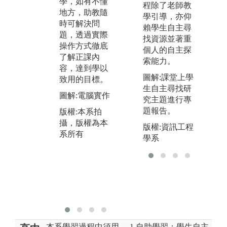
學，如有不懂
行
程除了老師教
末考測驗等，
地方，助教隨
課
學引導，亦仰
讓學生可以有
時可解決問
硬
賴學生自主尋
效了解學習重
題，透過實際
核
找資源並著重
點。
操作方式徹底
程
個人的自主探
了解正課內
課
圖解:上課講
索能力。
容，達到學以
生
授，投影片教
圖解:課堂上學
致用的目標。
領
學
生自主尋找研
明
圖解:電腦實作
版權:本系拍
究主題進行專
題
攝，版權為本
題報告。
版權:本系拍
圖
系所有
攝，版權為本
版權:資訊工程
板
系所有
學系
版
攝
系
本系學習過程中須用
1.自助學習：學生自主