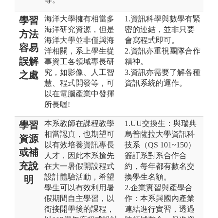
海洋大學擁有相當多
1.資訊科學與數學有緊
學習
海洋研究資源，但是
密的連結，並非只要
方法
海洋大學並非僅與海
會寫程式即可。
容易
洋相關，系上學生從
2.資訊亦重視團隊合作
誤解
事資工各領域專長研
精神。
究，如影像、人工智
3.資訊亦需要了解各種
之處
慧、程式開發等，可
資訊系統的運作。
以在電腦產業中發揮
所長喔!
本系教師在課程教學
1.UU交換生：與瑞典
學習
相當認真，也期望可
烏普薩拉大學資訊科
資源
以有效培養資訊專長
技系（QS 101~150）
或補
人才，因此本系搶先
簽訂系對系合作合
充說
在大一暑假開設程式
約，每年都有數名交
設計體驗活動，希望
換學生名額。
明
學生可以有效利用暑
2.企業實習與產學合
假期間自主學習，以
作：本系與國內產業
銜接開學後的課程，
連結進行實習，透過