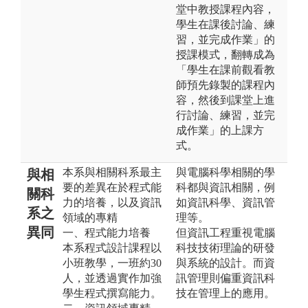
堂中教授課程內容，
學生在課後討論、練
習，並完成作業」的
授課模式，翻轉成為
「學生在課前觀看教
師預先錄製的課程內
容，然後到課堂上進
行討論、練習，並完
成作業」的上課方
式。
本系與相關科系最主
與電腦科學相關的學
與相
要的差異在於程式能
科都與資訊相關，例
關科
力的培養，以及資訊
如資訊科學、資訊管
系之
領域的專精
理等。
異同
一、程式能力培養
但資訊工程重視電腦
本系程式設計課程以
科技技術理論的研發
小班教學，一班約30
與系統的設計。而資
人，並透過實作加強
訊管理則偏重資訊科
學生程式撰寫能力。
技在管理上的應用。