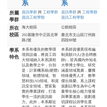
系
系
資訊
學群
跨
工程
學群
資訊
學群
跨
工程
學群
所屬
資訊工程
學類
資訊工程
學類
學群
海大校區
公館校區
所在
校區
202基隆市中正區北寧
臺北市文山區汀州路
路2號
四段88號
本系有優良的教學環
本系師資優異現有編
學系
境與設備，將資工四
制員額19人(含合聘教
特色
大領域納入本系課程
師)，皆具國內外知名
以及教學之中，分別
大學博士學位。研究
是：計算機系統(硬體)
涵蓋領域寬廣，屢獲
領域、軟體領域、智
特殊優秀人才、教學
慧科技(AI)領域、和資
傑出殊榮。系上課程
訊安全領域，豐富紮
規劃以學生為中心考
實的專業課程，打造
量學生核心能力發展
學生一流的資訊能
與畢業進路，規劃適
力。此外，本系鄰近
切課程以供學生選