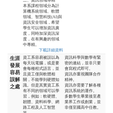
二、資訊領域專精
本系課程領域分為計
算機系統領域、軟體
領域、智慧科技(AI)與
資訊安全領域，希望
學生可以增加資訊廣
度，同時加深資訊深
度，在有興趣的領域
中專精。
下載詳細資料
資工系容易被誤以為
資訊科學與數學有緊
生涯
每天玩電腦，或是要
密的連結，並非只要
發展
會每種程式語言，並
會寫程式即可。
容易
且資工僅與軟體相
資訊亦重視團隊合作
誤解
關，不能學到硬體知
精神。
識。但是其實資工系
資訊亦需要了解各種
之處
有不同的領域可以學
資訊系統的運作。
習，例如：軟硬體、
多數學生畢業後至產
韌體、資料科學、網
業界工作或創業，並
路工程及人工智慧
非僅至國高中任教。
等。