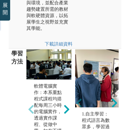
與環境，並配合產業
展
趨勢建置所需的教材
開
與軟硬體資源，以拓
展學生之視野並充實
其學能。
下載詳細資料
學習
方法
軟體電腦實
硬
習
課堂講授：本
作：本系重點
作
d
系透過課堂教
程式課程均搭
系
授講解資訊基
配每周三小時
體
礎及應用知
的電腦實作，
學
1.自主學習：
識，並輔以習
透過實作課
相
程式語言為數
題演練、團隊
程、從做中
以
眾多，學習過
報告、期中期