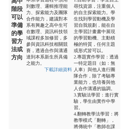
高中
到數理、邏輯推理能
尋找資源，注重個人
階段
力、探索能力及團隊
的自主探索能力。學
可以
合作能力，建議對本
生找到學習動機及學
準備
系有興趣之高中生可
習自我規劃，能在自
在數理、資訊科技領
主學習計畫書中展現
的學
域課程多加修習，多
的學習動機、主動積
習方
參與資訊科技相關競
極的特質，任何主題
法或
賽，透過合作與溝通
或形式皆可以。
方向
達到本系新生所具備
2.專題實作學習：透過
之能力。
一特定題目（如：無
下載詳細資料
人車）與他人進行團
隊合作，除了考驗專
業能力，也培養與他
人合作溝通的協調。
3.實驗法學習：進行實
驗，學生由實作中學
習。
4.翻轉教學法學習：將
教學模式「翻轉」，
將傳統中「教師在課