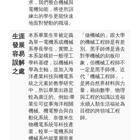
求，我們整合機械與
電機知能，將使所訓
練出的學生更能快速
地面對變動的職場。
本系畢業生常被定義
「做機械的」跟大學
生涯
為單一電機系或機械
的機械工程師是有差
發展
系專長學生，實際上
別。黑手師傅是過去
容易
本系架構於一般理工
對學機械的刻板印
誤解
學科基礎，以機械科
象，但機械工程師不
學為主軸，並加入海
一定是黑手師傅。近
之處
洋產業科技與機電系
代「機械工程師」，
統之元素於教學研究
是將自然界材料與力
中，所以畢業出路是
量，藉由數學、物理
較為廣泛的。例如:畢
與工程的知識以造福
業生可從事海洋相關
永續人類生活福祉為
機械、機電整合與自
目標的跨領域工程
動化系統、奈微米生
師。
物機電系統等科技產
業，較單一電機系與
機械系的就業層面來