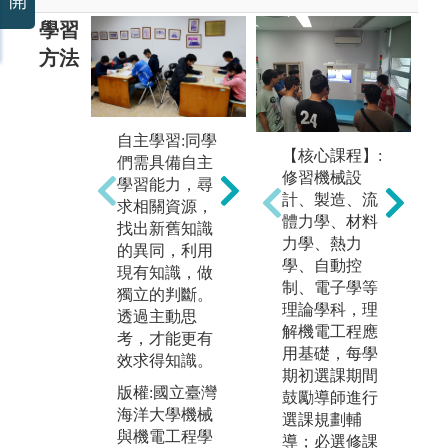
開
學習
方法
自主學習:同學
專
【核心課程】:
們需具備自主
團隊學習:同學
透
修習機械設
學習能力，尋
們需進行團隊
的
計、製造、流
求相關資源，
合作的學習，
學
體力學、材料
找出新舊知識
藉由團體討
與
力學、熱力
的異同，利用
論，彼此交流
相
學、自動控
現有知識，做
意見，才能更
業
制、電子學等
獨立的判斷。
有效率地求得
理論學科，理
透過主動思
版
新知。
解機電工程應
考，才能更有
海
用基礎，每學
版權:國立臺灣
效求得知識。
與
期初選課期間
海洋大學機械
系
版權:國立臺灣
鼓勵導師進行
與機電工程學
海洋大學機械
選課規劃輔
系
與機電工程學
導；必選修課