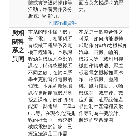
體或實際設備操作等
面臨英文授課時的壓
活動，培養實作及分
力。
析處理的能力。
下載詳細資料
本系的學生懂「機」
本系是一個整合性之
與相
善「電」，相關科系
科系，如何將能源轉
關科
有機械工程學系及電
成動作 (作功)之機械如
系之
機工程學系。本系課
汽車、飛機、輪船、
異同
程涵蓋機械系全部的
機器人等，或利用機
課程，與傳統機械系
械動作轉成溫、壓差
不同之處，在於本系
或發電之機械如電冰
學生更能習得電機的
箱、冷氣機、壓縮
知識。本系的新領域
機、風力轉動、水輪
課程更超越電機系所
機械等，或馬達、數
授之課程，例如:永續
位介面、油壓設備產
能源、熱電學、工業4.
品控制生產流程及動
0…等。在現今充滿挑
作等列為主要設計、
戰的社會中，傳統機
製造的學習範圍。
械或電機的訓練，已
經沒法滿足工作需