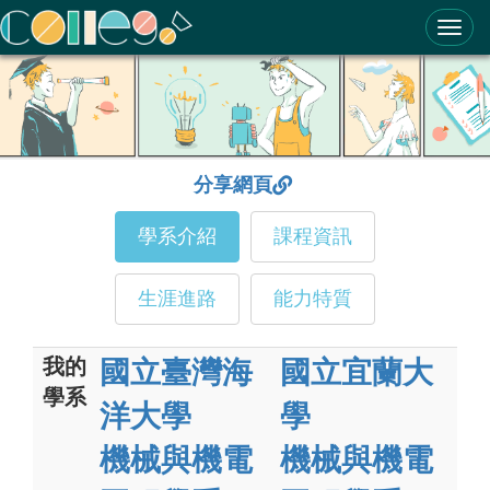
ColleGo! 大學選才與高中育才輔助系統
分享網頁
學系介紹
課程資訊
生涯進路
能力特質
我的
國立臺灣海
國立宜蘭大
學系
洋大學
學
機械與機電
機械與機電