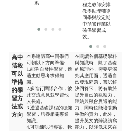
系
程之教師安排
教學助理輔導
同學與設定期
中預警作業以
確保學習成
效。
本系建議高中同學們
在閱讀各個基礎學科
高中
可朝以下方向準備:
與知識時，除了基礎
階段
1.能夠自發性學習，透
的原理外，需要更深
可以
過主動思考求得知
究其應用面，透過自
準備
識。
己發現問題，嘗試解
2.多進行團隊合作，彼
決回答它，將有助於
的學
此交流意見並學習他
提升自己的觀察力，
習方
人長處。
歸納與融會貫通的能
法或
3.透過基礎課程的穩健
力，同時也能培養動
方向
學習，培養相關專業
手做的實力，此外，
知識。
提升英文的聽說讀寫
4.可訓練執行專案、軟
能力，以降低未來在