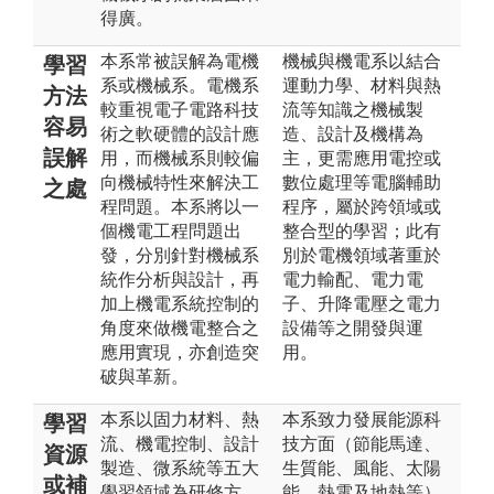
得廣。
本系常被誤解為電機
機械與機電系以結合
學習
系或機械系。電機系
運動力學、材料與熱
方法
較重視電子電路科技
流等知識之機械製
容易
術之軟硬體的設計應
造、設計及機構為
誤解
用，而機械系則較偏
主，更需應用電控或
向機械特性來解決工
數位處理等電腦輔助
之處
程問題。本系將以一
程序，屬於跨領域或
個機電工程問題出
整合型的學習；此有
發，分別針對機械系
別於電機領域著重於
統作分析與設計，再
電力輸配、電力電
加上機電系統控制的
子、升降電壓之電力
角度來做機電整合之
設備等之開發與運
應用實現，亦創造突
用。
破與革新。
本系以固力材料、熱
本系致力發展能源科
學習
流、機電控制、設計
技方面（節能馬達、
資源
製造、微系統等五大
生質能、風能、太陽
或補
學習領域為研修方
能、熱電及地熱等）