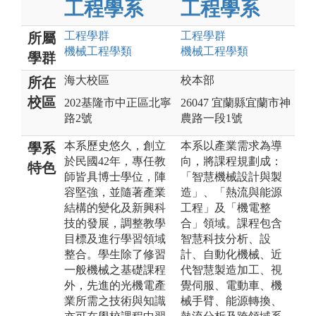
工程學系
工程學系
工程
學群
工程
學群
所屬
機械工程
學類
機械工程
學類
學群
海大校區
校本部
所在
校區
202基隆市中正區北寧
26047 宜蘭縣宜蘭市神
路2號
農路一段1號
本系歷史悠久，創立
本系以產業需求為導
學系
於民國42年，專任教
向，將課程規劃成：
特色
師皆具博士學位，陣
「智慧機械設計與製
容堅強，並隨著產業
造」、「熱流與能源
結構的變化及新興科
工程」及「機電整
技的發展，調整教學
合」領域。課程包含
目標及進行學習領域
智慧科技分析、設
整合。學生除了修習
計、自動化機械、近
一般機械之基礎課程
代智慧製造加工、視
外，先進的光機電產
覺伺服、電動車、機
業所需之技術與知識
械手臂、能源轉換、