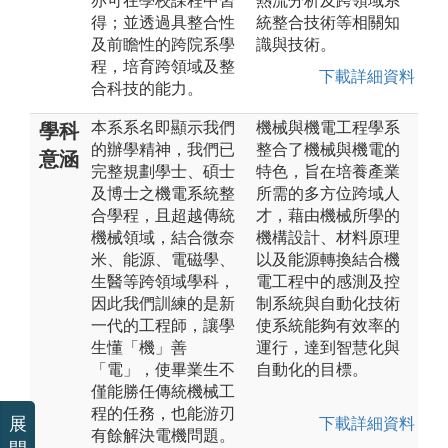
亦可在學校課程中習
熱流分析及跨領域系
得；並透過具整合性
統整合技術等相關知
及前瞻性的跨院系學
識與技術。
程，培育跨領域及整
下載詳細資料
合科技的能力。
本系系名即顯示我們
機械與機電工程學系
學科
的辦學精神，我們已
整合了機械與機電的
意涵
完整規劃學士、碩士
特色，旨在培養產業
及博士之機電系統整
所需的多方位跨域人
合學程，且超越傳統
才，藉由機械所學的
機械領域，結合微奈
機構設計、材料原理
米、能源、電磁學、
以及能源轉換結合機
生醫等跨領域學科，
電工程中的感測及控
因此我們訓練的是新
制系統與自動化技術
一代的工程師，讓學
使系統能夠有效率的
生懂「機」善
運行，達到智慧化與
「電」，使畢業生不
自動化的目標。
僅能勝任傳統機械工
程的任務，也能游刃
展
下載詳細資料
有餘解決電機問題。