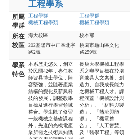
工程學系
工程
學群
工程
學群
所屬
機械工程
學類
機械工程
學類
學群
海大校區
校本部
所在
校區
202基隆市中正區北寧
桃園市龜山區文化一
路2號
路259號
本系歷史悠久，創立
長庚大學機械工程學
學系
於民國42年，專任教
系之辦學目標在於培
特色
師皆具博士學位，陣
育兼具人文素養、創
容堅強，並隨著產業
造力、自我成長能力
結構的變化及新興科
之機械工程人才。課
技的發展，調整教學
程涵蓋「機械設計與
目標及進行學習領域
分析」、「材料與製
整合。學生除了修習
造」、「熱流與能
一般機械之基礎課程
源」、「機電整
外，先進的光機電產
合」、「人工智慧」
業所需之技術與知識
及「醫學工程」等領