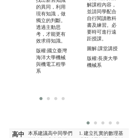
找出新舊知識
藉由團體討
與
解課程內容，
的異同，利用
論，彼此交流
相
並請同學配合
現有知識，做
意見，才能更
業
自行閱讀教科
獨立的判斷。
有效率地求得
書及練習。必
透過主動思
版
新知。
要時可進行遠
考，才能更有
海
距授課。
版權:國立臺灣
效求得知識。
與
海洋大學機械
系
圖解:課堂講授
版權:國立臺灣
與機電工程學
海洋大學機械
版權:長庚大學
系
與機電工程學
機械系
系
本系建議高中同學們
1. 建立扎實的數理基
高中