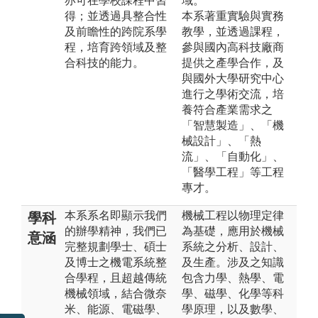
亦可在學校課程中習
域。
得；並透過具整合性
本系著重實驗與實務
及前瞻性的跨院系學
教學，並透過課程，
程，培育跨領域及整
參與國內高科技廠商
合科技的能力。
提供之產學合作，及
與國外大學研究中心
進行之學術交流，培
養符合產業需求之
「智慧製造」、「機
械設計」、「熱
流」、「自動化」、
「醫學工程」等工程
專才。
本系系名即顯示我們
機械工程以物理定律
學科
的辦學精神，我們已
為基礎，應用於機械
意涵
完整規劃學士、碩士
系統之分析、設計、
及博士之機電系統整
及生產。涉及之知識
合學程，且超越傳統
包含力學、熱學、電
機械領域，結合微奈
學、磁學、化學等科
米、能源、電磁學、
學原理，以及數學、