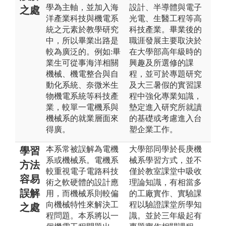
學為主軸，並加入海
設計、半導體與電子
之處
洋產業科技與機電系
光電、生醫工程等高
統之元素於教學研究
科技產業。畢業後的
中，所以畢業出路是
職涯發展主要取決於
較為廣泛的。例如:畢
在大學部高年級時的
業生可從事海洋相關
興趣及所選修的課
機械、機電整合與自
程，並可於專題研究
動化系統、奈微米生
及大三暑假的實習課
物機電系統等科技產
程中強化專業知識，
業，較單一電機系與
墊定進入研究所就讀
機械系的就業層面來
的基礎或考慮進入台
得廣。
塑企業工作。
本系常被誤解為電機
大學部同學於長庚機
學習
系或機械系。電機系
械系學習方式，並不
方法
較重視電子電路科技
僅於教室課堂中吸收
容易
術之軟硬體的設計應
理論知識，有相當多
誤解
用，而機械系則較偏
的工廠實作、實驗課
向機械特性來解決工
程以驗證課堂所學知
之處
程問題。本系將以一
識。並於三年級起有