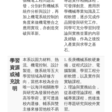
個機電工程問題出
專題實作相關課程，
發，分別針對機械系
可發揮創意、應用所
統作分析與設計，再
學機械專業知識及工
加上機電系統控制的
程軟體，逐步完成作
角度來做機電整合之
品開發與研究工作。
應用實現，亦創造突
同學可充分學習到理
破與革新。
論與實務並重的內容
及經驗，作為之後投
入產業與求學之基
石。
本系以固力材料、熱
1. 長庚機械系軟硬兼
學習
流、機電控制、設計
備，從程式設計、電
資源
製造、微系統等五大
腦製圖、學習工程分
或補
學習領域為研修方
析軟體，以及實作與
充說
向，當然本校為全台
實驗課程。
唯一以海洋相關教學
2. 理論與實務結合，
明
與研究為發展特色的
從基礎理論課程、機
高等學府，更可透過
械專業課程，然後進
校內選修、輔系與雙
行專題研究與校外實
主修來修習他校不易
習。