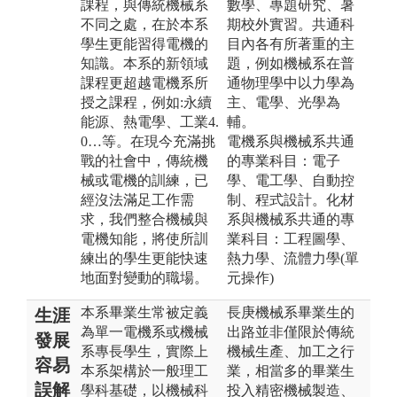
課程，與傳統機械系
數學、專題研究、暑
不同之處，在於本系
期校外實習。共通科
學生更能習得電機的
目內各有所著重的主
知識。本系的新領域
題，例如機械系在普
課程更超越電機系所
通物理學中以力學為
授之課程，例如:永續
主、電學、光學為
能源、熱電學、工業4.
輔。
0…等。在現今充滿挑
電機系與機械系共通
戰的社會中，傳統機
的專業科目：電子
械或電機的訓練，已
學、電工學、自動控
經沒法滿足工作需
制、程式設計。化材
求，我們整合機械與
系與機械系共通的專
電機知能，將使所訓
業科目：工程圖學、
練出的學生更能快速
熱力學、流體力學(單
地面對變動的職場。
元操作)
本系畢業生常被定義
長庚機械系畢業生的
生涯
為單一電機系或機械
出路並非僅限於傳統
發展
系專長學生，實際上
機械生產、加工之行
容易
本系架構於一般理工
業，相當多的畢業生
誤解
學科基礎，以機械科
投入精密機械製造、