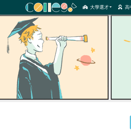
大學選才
高
ColleGo! 大學選才與高中育才輔助系統