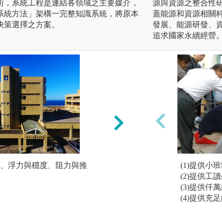
術，系統工程是連結各領域之主要媒介，
源與資源之整合性
系統方法」架構一完整知識系統，將原本
蓋能源和資源相關
決策選擇之方案。
發展、能源研發、
追求國家永續經營
、浮力與穩度、阻力與推
程式運用：solidwork
(1)提供小
atlab、freeship
(2)提供
(3)提供
圖解:Freeship船圖
(4)提供充
版權:學生作業