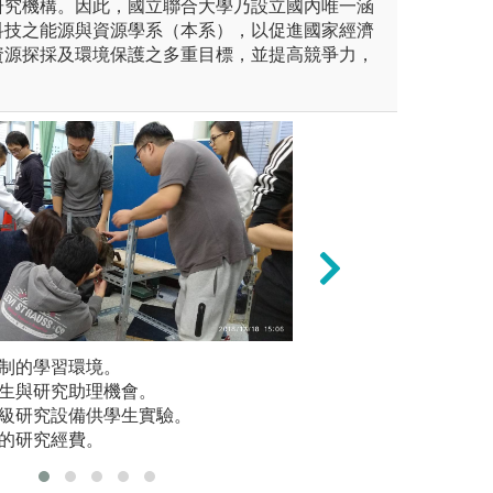
研究機構。因此，國立聯合大學乃設立國內唯一涵
科技之能源與資源學系（本系），以促進國家經濟
資源探採及環境保護之多重目標，並提高競爭力，
。
s、autocad、rhino、ansys、m
班制的學習環境。
實例設計：系統設
提供小班
工讀生與研究助理機會。
遊艇設計與實務、
仟萬級研究設備供學生實驗。
圖解:遊艇設計與
足的研究經費。
版權:學生作業