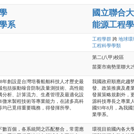
學
國立聯合大
學系
能源工程學
工程
學群
跨
地球環
工程科學
學類
第二(八甲)校區
苗栗市南勢里聯大2
48年創設是台灣培養船舶科技人才歷史最
我國政府順應此趨
域包括振動噪音防制及量測技術、高性能
發、政策推廣及產
構分析、計算流力、生產管理及最適化設
發展策略規劃外，
奈微米製程技術等專業能力，在諸多高科
源科技專長之專業
等均已覓得重要職務，得發揮所學。
國93年8月，為我
業學系。
下數百個，各系統間之匹配整合，常需應
環視目前國內各大