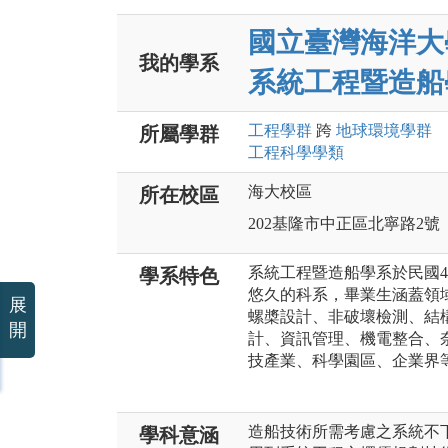
國立臺灣海洋大
我的學系
系統工程暨造船
工程
學群
跨
地球環境
學群
所屬學群
工程科學
學類
海大校區
所在校區
202基隆市中正區北寧路2號
系統工程暨造船學系於民國
學系特色
悠久的科系，畢業生涵蓋領
展
螺槳設計、非破壞檢測、結
開
計、資訊管理、機電整合、
技產業、科學園區、企業界
造船技術所需考慮之系統不
學科意涵