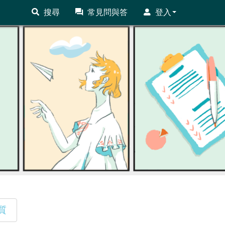
搜尋
常見問與答
登入
質