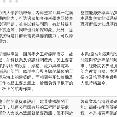
力四大學習領域領，內容豐富且具一定廣
整體能源效率與品
通的能力，可透過參加各種科學專題競賽
本系聚焦於能源系
發現問題，並嘗試解決問題，有助於提升
職涯所需之知識基
會貫通等，同時也能加深印象。此外，提
際接軌是目前最需要具備的能力，可以降
壓力。
艇相關產業，因所學之工程範圍廣泛，故
本系(原名能源與資
域，如科技業及資訊相關產業，另主要著
能源與資源專業領
課多以船舶設計、結構、流力與機電為
求，經徵詢各界意
廠設計部門、船舶中心與各驗船單位的工
部之教育目標。本系
師為海上的建築師。而相關科系如輪機及
招收及培育學生參與
工作地點主要是船上，輪機負責甲板下的
人數持續至今。
甲板上的航海作業。
地上的船廠從事設計、建造或檢驗的工
製造業為台灣經濟
工作，航運公司因有船的工程問題要處
能、節能技術等等
部分人會以為造船就是要跑船，但不同於
程。本系培育專業