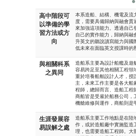
本系造船、結構、機電及流
高中階段可
度，需要具備歸納與融會貫
以準備的學
來加強這項能力。透過自己
習方法或方
自己的實作能力，歸納與融
向
升英文的聽說讀寫能力與國
低未來在面臨英文授課時的
造船系主要為設計船艦及遊
與相關科系
容易跨足至其他相關工程領
之異同
重於培養船舶設計人才，授
主，未來工作主要是各大船
程師，總歸而言、造船工程
商船皆是受雇於船務公司，
機艙維修與運作，商船則是
造船系主要工作地點是在陸
生涯發展容
作，或於造船廠中實施監造
易誤解之處
理，也需要造船工程師。大