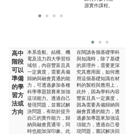
源實作課程。
版
本系造船、結構、機
在閱讀各個基礎學科
高中
電及流力四大學習領
與知識時，除了基礎
階段
域領，內容豐富且具
的原理外，需要更深
可以
一定廣度，需要具備
究其應用面，如何應
準備
歸納與融會貫通的能
用這個基礎知識在材
力，可透過參加各種
料的製程與應用上，
的學
科學專題競賽來加強
此外，因為學科內容
習方
這項能力。透過自己
豐富且具一定廣度，
法或
發現問題，並嘗試解
因為需要具備歸納與
方向
決問題，有助於提升
融會貫通的能力，透
自己的實作能力，歸
過參加專題來加強這
納與融會貫通等，同
項能力，透過自己發
時也能加深印象。此
現問題，嘗試解決回