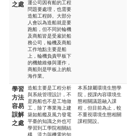
運公司因有船的工程
之處
問題要處理，也需要
造船工程師。大部分
人會以為造船就是要
跑船，但不同於輪機
及商船皆是受雇於船
務公司，輪機及商船
工作地點主要是船
上，輪機負責甲板下
的機艙維修與運作，
商船則是甲板上的航
海作業。
造船主要是工程分析
本系隸屬環境生態學
學習
與系統管理設計，不
院，授課內容環境生
方法
是跑船也不是工地做
態相關議題融入課
容易
工，除了專業海上建
程，但目前為止，較
誤解
築如船艦及風力發電
不重視環境生態相關
平臺的知識之外也可
課程開設。
之處
學習到工學院相關結
構、流力與機電的知