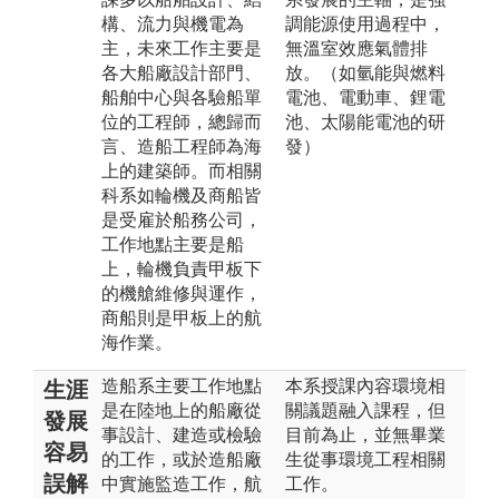
構、流力與機電為
調能源使用過程中，
主，未來工作主要是
無溫室效應氣體排
各大船廠設計部門、
放。（如氫能與燃料
船舶中心與各驗船單
電池、電動車、鋰電
位的工程師，總歸而
池、太陽能電池的研
言、造船工程師為海
發）
上的建築師。而相關
科系如輪機及商船皆
是受雇於船務公司，
工作地點主要是船
上，輪機負責甲板下
的機艙維修與運作，
商船則是甲板上的航
海作業。
造船系主要工作地點
本系授課內容環境相
生涯
是在陸地上的船廠從
關議題融入課程，但
發展
事設計、建造或檢驗
目前為止，並無畢業
容易
的工作，或於造船廠
生從事環境工程相關
誤解
中實施監造工作，航
工作。