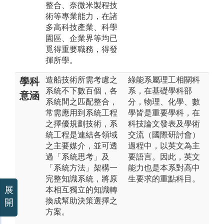
整合、奈微米製程技
術等專業能力，在諸
多高科技產業、科學
園區、企業界等均已
覓得重要職務，得發
揮所學。
造船技術所需考慮之
綠能系屬理工相關科
學科
系統不下數百個，各
系，在基礎學科部
意涵
系統間之匹配整合，
分，物理、化學、數
常需應用到系統工程
學皆是重要學科，在
之擇優規劃技術，系
科技論文發表及學術
統工程是連結各領域
交流（國際研討會）
之主要媒介，並可透
過程中，以英文為主
過「系統思考」及
要語言。因此，英文
「系統方法」架構一
能力也是本系對高中
完整知識系統，將原
生要求的重點科目。
展
本相互獨立的知識轉
換成幫助決策選擇之
開
方案。