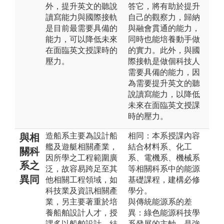
外，提升英文的聽說
答它，將有助於提升
讀寫能力與國際接軌
自己的觀察力，歸納
是目前最需要具備的
與融會貫通的能力，
能力，可以降低未來
同時也能培養動手做
在面臨英文授課時的
的實力。此外，與國
壓力。
際接軌是做個科技人
需要具備的能力，因
為需要提升英文的聽
說讀寫能力，以降低
未來在面臨英文授課
時的壓力。
造船系主要為設計船
相同：本系授課內容
與相
艦及遊艇相關產業，
結合材料系、化工
關科
因所學之工程範圍廣
系、電機系、機械系
系之
泛，故容易跨足至其
等相關科系中的能源
異同
他相關工程領域，如
基礎課程，建構必修
科技業及資訊相關產
學分。
業，另主要著重於培
與傳統能源系的差
養船舶設計人才，授
異：綠色能源科技學
課多以船舶設計、結
系發展的主軸，是強