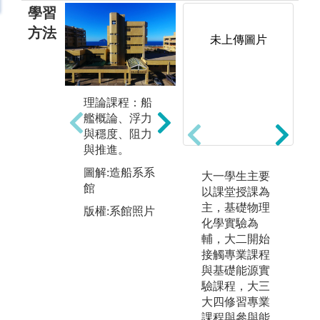
學習
方法
未上傳圖片
程式運用：soli
dworks、autoca
理論課程：船
d、rhino、ansy
艦概論、浮力
s、matlab、free
與穩度、阻力
ship
與推進。
實
圖解:Freeship
圖解:造船系系
大一學生主要
統
船圖
館
以課堂授課為
作
版權:學生作業
主，基礎物理
與
版權:系館照片
化學實驗為
設
輔，大二開始
離
接觸專業課程
劃
與基礎能源實
理
驗課程，大三
圖
大四修習專業
與
課程與參與能