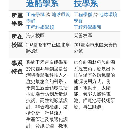
造船學系
技學系
工程
學群
跨
地球環境
工程
學群
跨
地球環境
所屬
學群
學群
學群
工程科學
學類
工程科學
學類
海大校區
榮譽校區
所在
校區
202基隆市中正區北寧
701臺南市東區榮譽街
路2號
67號
系統工程暨造船學系
結合能源材料與能源
學系
於民國48年創設是台
系統技術，發展出不
特色
灣培養船舶科技人才
排放溫室效應氣體的
歷史最悠久的科系，
能源使用方式。例
畢業生涵蓋領域包括
如：電動車、太陽
振動噪音防制及量測
能、氫能與燃料電
技術、高性能螺槳設
池、鋰電池等技術研
計、非破壞檢測、結
發、再生能源。
構分析、計算流力、
生產管理及最適化設
計、資訊管理、機電