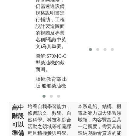
圖
無論動力、流
仍需透過設備
機
體、能源等分
規格說明書進
析，仍需透過
版
行輔助，工程
初步3D、CA
版
設計製造圖面
E、CFD軟體
的視圖及專業
建模以加速新
名稱閱讀(中英
系統開發分
文)為其重要。
析。
圖解:S70MC-C
圖解:噴油嘴
型柴油機的截
版權:教育部 出
面圖。
版 船舶柴油機
版權:教育部 出
版 船舶柴油機
培養自我學習能力，
本系造船、結構、機
高中
修習語文、數學、自
電及流力四大學習領
階段
然科學、科技和綜合
域領，內容豐富且具
可以
活動之領域等相關課
一定廣度，需要具備
準備
程且積極參與科學、
歸納與融會貫通的能