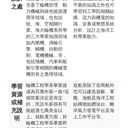
含蓋了輪機管理、動
平臺的知識之外也可
之處
力機械與綠色能源運
學習到工學院相關結
用等領域，也包括
構、流力與機電的知
陸、海、空相關行
識，並養成整體系統
業。海大輪機系所學
分析、設計之海洋工
的三大專業知識領域
程專業能力。
如內燃機、渦輪引
擎、輔機、自動控
制、電機機械…等，
包括飛機、汽車和船
舶引擎相關的機械電
機所有之應用領域。
輪機工程學系畢業後
造船系除了造商船外
學習
成為百萬年薪一族?這
也可以建造遊艇、軍
資源
個答案決定是肯定
艦、漁船及海洋工程
或補
的，而且年薪很有可
結構物如鑽油台、離
充說
能超過七萬美金以
岸風力發電平台及海
上。就航運方面，於
上工作平台等。
明
輪機工程學系畢業即