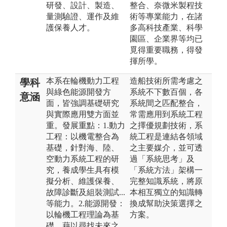
研發、設計、製造、
整合、奈微米製程技
量測驗證、運作及維
術等專業能力，在諸
護保養人才。
多高科技產業、科學
園區、企業界等均已
覓得重要職務，得發
揮所學。
本系在輪機動力工程
造船技術所需考慮之
學科
與綠色能源開發方
系統不下數百個，各
意涵
面，皆強調基礎研究
系統間之匹配整合，
與實際應用雙方面並
常需應用到系統工程
重。發展重點：1.動力
之擇優規劃技術，系
工程：以機電整合為
統工程是連結各領域
基礎，針對海、陸、
之主要媒介，並可透
空動力系統工程的研
過「系統思考」及
究，養成學生具有模
「系統方法」架構一
擬分析、維護保養、
完整知識系統，將原
故障診斷及組裝測試...
本相互獨立的知識轉
等能力。2.能源開發：
換成幫助決策選擇之
以輪機工程理論為基
方案。
礎，藉以尋找未來之