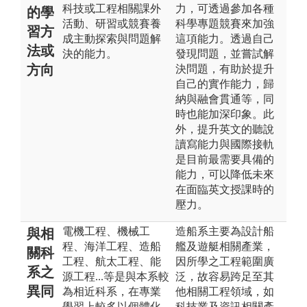
科技或工程相關課外
力，可透過參加各種
的學
活動、研習或競賽養
科學專題競賽來加強
習方
成主動探索與問題解
這項能力。透過自己
法或
決的能力。
發現問題，並嘗試解
方向
決問題，有助於提升
自己的實作能力，歸
納與融會貫通等，同
時也能加深印象。此
外，提升英文的聽說
讀寫能力與國際接軌
是目前最需要具備的
能力，可以降低未來
在面臨英文授課時的
壓力。
電機工程、機械工
造船系主要為設計船
與相
程、海洋工程、造船
艦及遊艇相關產業，
關科
工程、航太工程、能
因所學之工程範圍廣
系之
源工程...等是與本系較
泛，故容易跨足至其
異同
為相近科系，在專業
他相關工程領域，如
學習上較多以個體化
科技業及資訊相關產