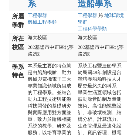
系
造船學系
工程
學群
工程
學群
跨
地球環境
所屬
機械工程
學類
學群
學群
工程科學
學類
海大校區
海大校區
所在
校區
202基隆市中正區北寧
202基隆市中正區北寧
路2號
路2號
本系最主要的特色就
系統工程暨造船學系
學系
是由船舶機艙、動力
於民國48年創設是台
特色
機械與電機電子三大
灣培養船舶科技人才
專業知識領域所組成
歷史最悠久的科系，
的工程學系。並結合
畢業生涵蓋領域包括
動力工程技術與能源
振動噪音防制及量測
科技開發的基礎研究
技術、高性能螺槳設
與實際應用雙方面並
計、非破壞檢測、結
重，致力於輪機相關
構分析、計算流力、
系統的教學、研究及
生產管理及最適化設
服務，以培育專業的
計、資訊管理、機電