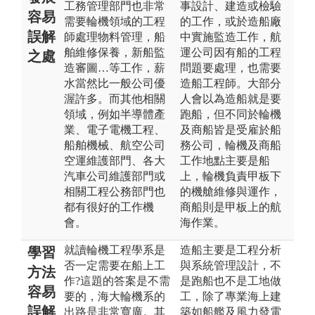
工務管理部門也非常
事設計、建造或檢驗
容易
需要輪機領域的工程
的工作，或於造船廠
誤解
師處理物料管理，船
中實施監造工作，航
舶維修保養，新船監
運公司因有船的工程
之處
造審圖…等工作，薪
問題要處理，也需要
水當然比一般公司優
造船工程師。大部分
渥許多。而其他相關
人會以為造船就是要
領域，例如半導體產
跑船，但不同於輪機
業、電子電機工程、
及商船皆是受雇於船
船舶機械、航空公司
務公司，輪機及商船
空運維護部門、各大
工作地點主要是船
汽車公司維護部門或
上，輪機負責甲板下
相關工程公務部門也
的機艙維修與運作，
都有很好的工作機
商船則是甲板上的航
會。
海作業。
就讀輪機工程學系是
造船主要是工程分析
學習
否一定需要在船上工
與系統管理設計，不
方法
作?這題的答案是不需
是跑船也不是工地做
容易
要的，海大輪機系的
工，除了專業海上建
誤解
出路是非常寬廣。其
築如船艦及風力發電