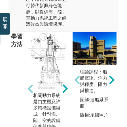
可替代新興綠色能
源，以提供海、陸、
空動力系統工程之經
展
濟效益與環境保護。
開
學習
方法
d
理論課程：船
d
艦概論、浮力
s
與穩度、阻力
實
s
3D設計、CAE
與推進。
設
相關動力系統
模擬分析、CF
圖
圖解:造船系系
保
是由主機及許
D模擬分析軟
館
際
多輔機設備組
體運用:現今
備
成，針對海、
版權:系館照片
海、陸、空的
件
陸、空的設備
的設備系統中
保養與維修，