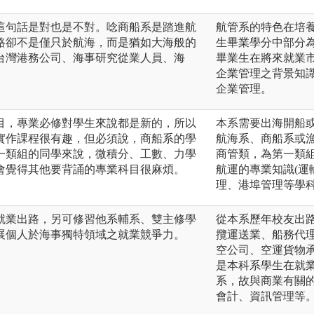
這句話是對也是不對。唸商船系是踏進航
航管系的特色在培
路卻不是僅只於航海，而是猶如大海般的
生畢業學分中部分
台灣港務公司、海事研究從業人員、海
畢業生在將來就業
企業管理之背景知
企業管理。
目，專業必修對學生來說都是新的，所以
本系需要出海開船
實作課程很有趣，但必須說，商船系的學
航海系、商船系或
一類組的同學來說，微積分、工數、力學
商管類，為第一類
會覺得其他要背誦的專業科目很麻煩。
航運的專業知識(
理、港埠管理等學
就業出路，另可修習他系輔系、雙主修學
從本系歷年校友出
展個人於海事獨特領域之就業競爭力。
攬運送業、船務代
空公司、空運貨物
是本科系學生在就
系，故與商業有關
會計、資訊管理等