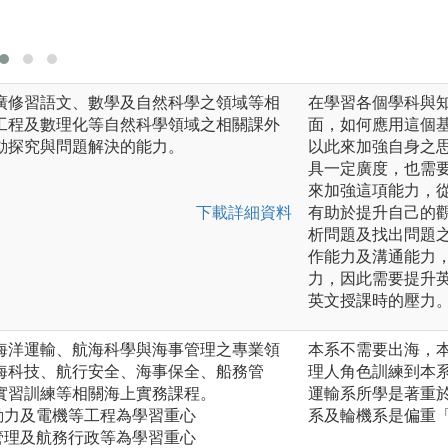
運公司開設系列講
是加深學生未來上
廣修習語文、數學及自然科學之領域等相
在學習各個學科與
工程及數理化等自然科學領域之相關課外
面，如何應用這個
動探究與問題解決的能力。
以此來加強自身之
具一定廣度，也需
來加強這項能力，
下載詳細資料
有助於提升自己的
析問題及找出問題
作能力及溝通能力
力，因此需要提升
英文授課時的壓力
海洋運輸、航海科學與海事管理之專業領
本系不需要出海，
海科技、航行安全、海事保全、船務管
理人角色訓練到本
實習訓練等相關海上實務課程。
運輸系所學是著重
動力及電機等工程為學習重心
系及輪機系是偏重
管理及航務行政等為學習重心