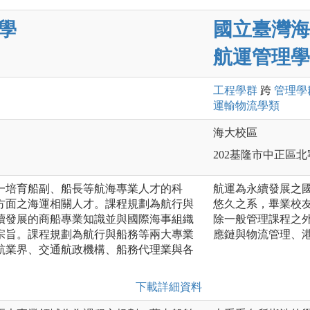
學
國立臺灣海
航運管理學
工程
學群
跨
管理
學
運輸物流
學類
海大校區
202基隆市中正區北
一培育船副、船長等航海專業人才的科
航運為永續發展之
方面之海運相關人才。課程規劃為航行與
悠久之系，畢業校
續發展的商船專業知識並與國際海事組織
除一般管理課程之
宗旨。課程規劃為航行與船務等兩大專業
應鏈與物流管理、
航業界、交通航政機構、船務代理業與各
下載詳細資料