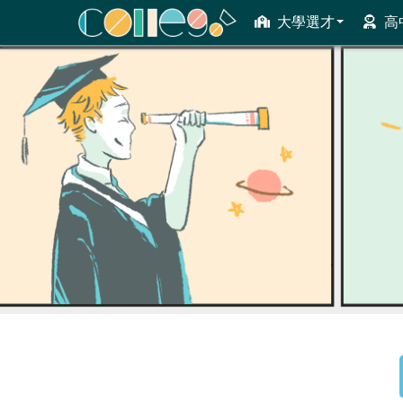
大學選才
高
ColleGo! 大學選才與高中育才輔助系統