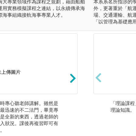
兩大專業領域作為課程之規劃，藉由船舶
本系系名所指涉的
運用實務模擬課程之連結，以永續傳承海
外，更著重於「航
際海事組織接軌海事專業人才。
場、交通運輸、航
「以管理為基礎應
未上傳圖片
時專心聽老師講解。雖然是
【經驗知識融合】
「理論課程
最迅速的不二法門，畢竟專
所以實務經驗很重
理論知識。
是全新的東西，透過老師的
副級老師，了解航
入狀況。課後再複習即可有
解經驗判斷的方法
。
與過去所學知識課