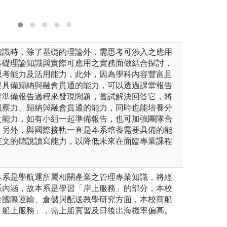
座課程，得到最新航界知識，
長姊。當然不是因
船工作的經驗領悟。
知識時，除了基礎的理論外，需思考可涉入之應用
基礎理論知識與實際可應用之實務面做結合探討，
思考能力及活用能力，此外，因為學科內容豐富且
要具備歸納與融會貫通的能力，可以透過課堂報告
從準備報告過程來發現問題，嘗試解決回答它，將
觀察力、歸納與融會貫通的能力，同時也能培養分
之能力，如有小組一起準備報告，也可加強團隊合
，另外，與國際接軌一直是本系培養需要具備的能
英文的聽說讀寫能力，以降低未來在面臨專業課程
。
本系是學航運所屬相關產業之管理專業知識，將經
系內涵，故本系是學習「岸上服務」的部分，本校
於國際運輸、倉儲與配送教學研究方面，本校商船
「船上服務」，需上船實習及日後出海機率偏高。