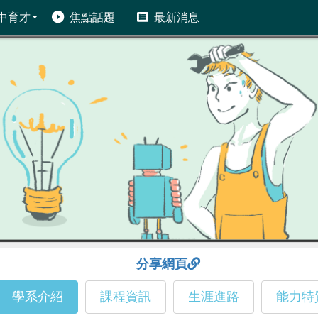
中育才
焦點話題
最新消息
分享網頁
學系介紹
課程資訊
生涯進路
能力特