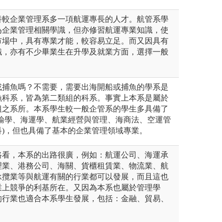
養較企業管理系多一項航運專長的人才。航管系學
為企業管理相關學識，但亦修習航運專業知識，使
市場中，具有專業才能，較容易立足。而又因具有
識，亦有不少畢業生在升學及就業方面，選擇一般
或捕魚嗎？不需要，需要出海開船或捕魚的學系是
漁科系，皆為第二類組的科系。事實上本系是屬於
組之系所。本系學生較一般企管系的學生多具備了
運輸學、海運學、航業經營與管理、海商法、空運管
科)，但也具備了基本的企業管理領域專業。
路看，本系的出路很廣，例如：航運公司、海運承
理業、港務公司、海關、貨櫃租賃業、物流業、航
承攬業等與航運有關的行業都可以發展，而且這也
業上競爭的利基所在。又因為本系也屬於管理學
的行業也適合本系學生發展，包括：金融、貿易、
。