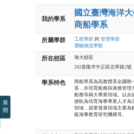
國立臺灣海洋大
我的學系
商船學系
工程
學群
跨
管理
學群
所屬學群
運輸物流
學類
海大校區
所在校區
202基隆市中正區北寧路2號
商船學系為高教體系全國唯
學系特色
系，亦培育船務與港務管理
船務等兩大專業領域。以永
接軌為培育海事專業人才為
展
領域，就業發展領域主要為
開
級海事教育研究機構等。