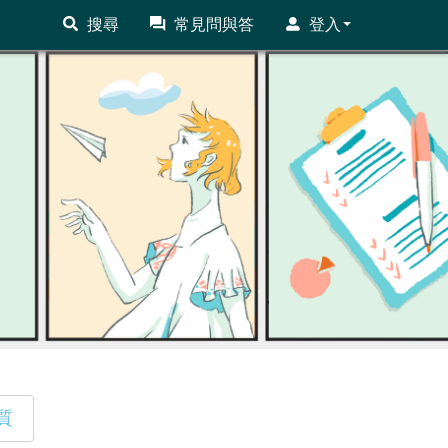
搜尋
常見問與答
登入
質