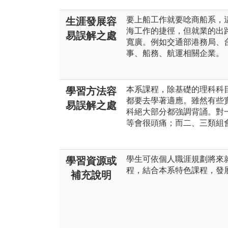
要上船工作就要唸商船系，
生涯發展容
海工作的捷徑，但就業的出
易誤解之處
寬廣。例如交通部港務局、
事、船務、航運相關企業。
本系課程，除基礎的理科科
學習方法容
都要去學著適應。雖然有些
易誤解之處
科絕大部分都強調背誦。對
等會很頭痛；而二、三類組
學生可依個人職涯規劃將來
學習資源或
程，結合本系特色課程，發
補充說明