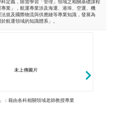
學科定義，除需學習「管理」領域之相關基礎課程
運專業」，航運專業涉及海運、港埠、空運、機
運法規及國際物流與供應鏈等專業知識，發展為
用於航運領域的知識體系」。
未上傳圖片
未上傳圖片
商船系主要來是以實務為主，
」：藉由各科相關領域老師教授專業
【課後複習】學校
「案例分
要。藉由實務經驗的船長、大
的補強TA教學。
分析及解
行中所有實務的相關知識，理
抱佛腳的方法，T
，並透過操作模擬機的演練，
道大家的問題在哪
程融會貫通。或者透過相關海
解釋問題和概念；