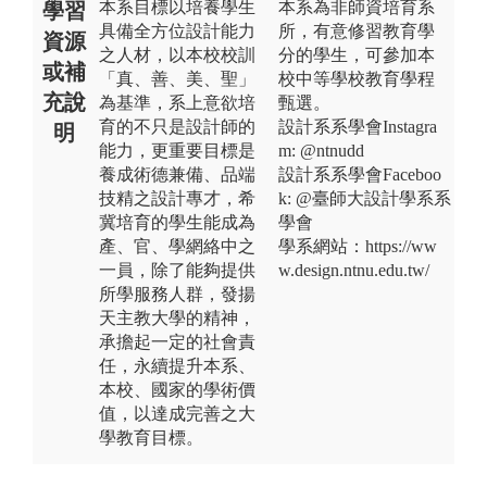
本系目標以培養學生
本系為非師資培育系
學習
具備全方位設計能力
所，有意修習教育學
資源
之人材，以本校校訓
分的學生，可參加本
或補
「真、善、美、聖」
校中等學校教育學程
充說
為基準，系上意欲培
甄選。
育的不只是設計師的
設計系系學會Instagra
明
能力，更重要目標是
m: @ntnudd
養成術德兼備、品端
設計系系學會Faceboo
技精之設計專才，希
k: @臺師大設計學系系
冀培育的學生能成為
學會
產、官、學網絡中之
學系網站：https://ww
一員，除了能夠提供
w.design.ntnu.edu.tw/
所學服務人群，發揚
天主教大學的精神，
承擔起一定的社會責
任，永續提升本系、
本校、國家的學術價
值，以達成完善之大
學教育目標。