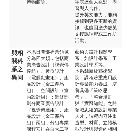
博物館等。
字表達個人觀點，學
習與人合作。
提升英文能力，能夠
接觸到更多更新的資
訊，也能因應少數英
文授課課程或工作坊
活動。
本系日間部專業領域
藝術與設計相關學
與相
分為四大類，包括商
系，如設計學系、工
關科
業廣告設計（視覺傳
業設計學系等。
系之
達組）、數位設計
本系隸屬於藝術學
異同
（電腦動畫組）、產
院，課程著重應用設
品設計（金工產品
計專業能力養成，培
組）、空間設計（室
養具備「策略思
內設計組）；進修部
考」、「整合規劃」
則分商業廣告設計
與「實踐知能」之跨
（視覺傳達組）、產
領域思維的設計專業
品設計（金工產品
人才，課程內容注重
組）兩組，分組專業
造型、材質、立體模
課程安排在自大二至
型設計與製造的相關