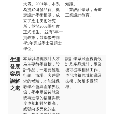
大四。2001年，本系
知識。
為提昇研發品質、奠
工業設計學系，著重
定設計學術根基，成
工業設計教育。
立了應用美術研究
所，並於2002學年度
正式招生。 並有5年一
貫政策，鼓勵優秀同
學5年完成學士及碩士
學位。
本系以培養設計人才
設計學系涵蓋視覺設
生涯
為主要教學目標，設
計及產品設計，畢業
發展
計作品，一定要經過
後可從事相關工作，
容易
行銷、市場、客戶需
也可培養跨域知識及
誤解
求的考驗，才能確保
技術，跨足多個領
教學不會與產業界脫
域。
之處
節，學生畢業後就業
或再進修的幅度與廣
度也都相對的提高，
或朝向多元化的走