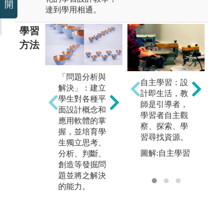
開
達到學用相通。
學習
方法
「問題分析與
自主學習：設
「理論與創新
解決」：建立
「
計即生活，教
應用」：設計
學生對各種平
力
師是引導者，
基礎、設計心
面設計概念和
場
學習者自主觀
理學、色彩
應用軟體的掌
養
察、探索、學
學...等理論學
握，並培育學
教
習尋找資源。
習，結合本校
生獨立思考、
賽
創意設計中心
圖解:自主學習
分析、判斷、
過
的額外資源，
創造等發掘問
與
提供多元課外
題並將之解決
隊
相關領域的學
的能力。
除
習，引導學生
能
兼具本土多元
與
與國際視野的
通