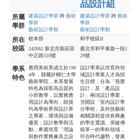
品設計組
建築設計
學群
跨
藝術
建築設計
學群
跨
藝術
所屬
學群
學群
學群
藝術設計
學類
藝術設計
學類
校本部
和平校區II
所在
校區
242062 新北市新莊區
臺北市和平東路一段1
中正路510號
29號
應用美術系成立於198
設計學系以培育跨領
學系
4年，隸屬於輔仁大學
域設計專業人才為招
特色
藝術學院，本系發展
生目標，分為「視覺
特色為採取高品質的
設計」及「產品設
小班教學，以實務應
計」兩項設計專業，
用設計為導向，師資
另開設「室內設計學
均為學術界與設計界
分學程」及科技藝術
之專家，環境與設備
相關課程提供有興趣
優異，設計教學與活
的學生選讀。突破傳
動，希冀培育「理論
統單一的學科領域，
與創作實務兼具之設
符合時代趨勢，發展