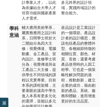
計專業人才」，以此
多元跨界的設計領
為依據結合大學人才
域，實踐跨域設計的
培育功能與國家產業
整合能力。
人才需求。
輔大應用美術學系，
産品設計是工業設計
學科
屬實務應用之設計科
的一個環節。產品設
意涵
系，日間學士班於大
計者的設計構思，應
二開始分為四大主
該包括產品的整體外
修：視覺傳達、電腦
型、各種細節特徵的
動畫、金工產品、室
相關位置、顏色、材
內設計。進修學士班
質、音效；還要考慮
分為：視覺傳達與金
產品使用時的人因工
工產品二大主修，提
程學。它也是一個策
供學生不同領域的課
略性解決問題的過
程以充實專業。目前
程，推動創新，建立
本系的課程架構，主
企業的成功，藉由創
要著眼於讓高中學生
新的產品、系統、服
進入本系有更多元化
務和體驗，進而增進
的選擇，並能以多元
更好的生活品質。
展
化的學習設計教學，