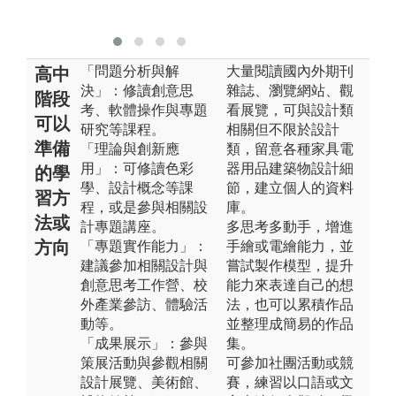
設計觀。
「問題分析與解
大量閱讀國內外期刊
高中
決」：修讀創意思
雜誌、瀏覽網站、觀
階段
考、軟體操作與專題
看展覽，可與設計類
可以
研究等課程。
相關但不限於設計
準備
「理論與創新應
類，留意各種家具電
用」：可修讀色彩
器用品建築物設計細
的學
學、設計概念等課
節，建立個人的資料
習方
程，或是參與相關設
庫。
法或
計專題講座。
多思考多動手，增進
方向
「專題實作能力」：
手繪或電繪能力，並
建議參加相關設計與
嘗試製作模型，提升
創意思考工作營、校
能力來表達自己的想
外產業參訪、體驗活
法，也可以累積作品
動等。
並整理成簡易的作品
「成果展示」：參與
集。
策展活動與參觀相關
可參加社團活動或競
設計展覽、美術館、
賽，練習以口語或文