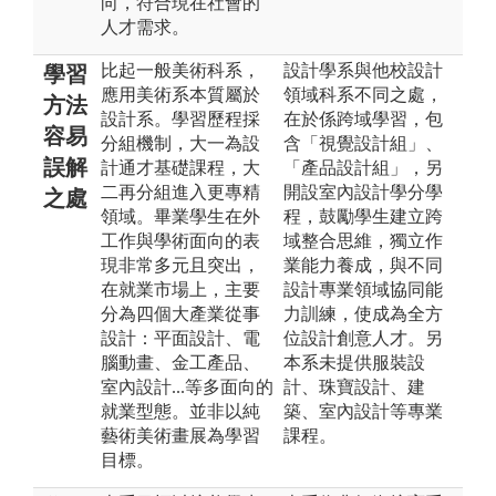
向，符合現在社會的
人才需求。
比起一般美術科系，
設計學系與他校設計
學習
應用美術系本質屬於
領域科系不同之處，
方法
設計系。學習歷程採
在於係跨域學習，包
容易
分組機制，大一為設
含「視覺設計組」、
誤解
計通才基礎課程，大
「產品設計組」，另
二再分組進入更專精
開設室內設計學分學
之處
領域。畢業學生在外
程，鼓勵學生建立跨
工作與學術面向的表
域整合思維，獨立作
現非常多元且突出，
業能力養成，與不同
在就業市場上，主要
設計專業領域協同能
分為四個大產業從事
力訓練，使成為全方
設計：平面設計、電
位設計創意人才。另
腦動畫、金工產品、
本系未提供服裝設
室內設計...等多面向的
計、珠寶設計、建
就業型態。並非以純
築、室內設計等專業
藝術美術畫展為學習
課程。
目標。