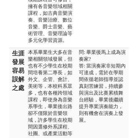
擁有各音樂領域相關
課程，如古典音樂演
奏、音樂治療、數位
音樂、爵士音樂、藝
術管理、音樂理論等
多元化學習資源。
本系畢業生大多在音
問: 畢業後馬上成為演
生涯
樂相關領域發展，但
奏家?
發展
也有不少學生在校期
答: 當演奏家非短期內
容易
間培養第二專長，如
可達成，需於在學期
誤解
外文、企管、會計、
間依循老師指導並認
美術等，本校科系眾
真刻苦練習，持續參
之處
多，也有各種跨領域
與演出及比賽累積舞
課程，即使身為音樂
台經驗，畢業後繼續
系學生，畢業後出路
提升專業演奏能力，
卻不僅限於音樂領
則有機會在演奏上發
域，許多學生在校期
展。
間因選修外系課程、
社團、或產業活動等