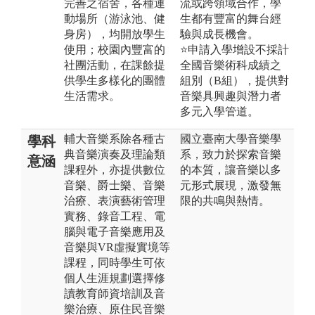
完善之宿舍，各種運
流或跨領域合作，學
動場所（游泳池、健
生都有豐富的舞台經
身房），均開放學生
驗與成長機會。
使用；校園內豐富的
⭐申請入學增設不採計
社團活動，在課餘提
全國音樂術科成績之
供學生多樣化的團體
組別（B組），提供對
生活需求。
音樂具興趣與潛力者
多元入學管道。
輔大音樂系除各種古
國立臺南大學音樂學
學科
典音樂演奏及理論類
系，致力於探索音樂
意涵
課程外，亦提供數位
的本質，讓音樂以多
音樂、爵士樂、音樂
元形式展現，激發無
治療、表演藝術管理
限的共鳴與熱情。
實務、錄音工程、電
腦與電子音樂應用及
音樂與VR虛擬實境等
課程，同時學生可依
個人生涯規劃選擇修
讀教育師資培訓及音
樂治療、原住民音樂