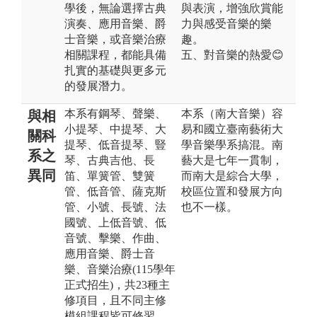
學後，無論選擇古典
與表演，增強欣賞能
演奏、應用音樂、爵
力與感受音樂的樂
士音樂，或音樂治療
趣。
相關課程，都能具備
五、對音樂的熱愛😊
扎實的基礎與更多元
的發展潛力。
本系有鋼琴、聲樂、
本系（南大音樂）容
與相
小提琴、中提琴、大
易和國立臺南藝術大
關科
提琴、低音提琴、豎
學音樂學系搞混。南
系之
琴、古典吉他、長
藝大是七年一貫制，
異同
笛、單簧管、雙簧
而南大是綜合大學，
管、低音管、薩克斯
校區位置和發展方向
管、小號、長號、法
也不一樣。
國號、上低音號、低
音號、擊樂、作曲、
應用音樂、爵士音
樂、音樂治療(115學年
正式招生)，共23種主
修項目，且不同主修
模組課程皆可修習，