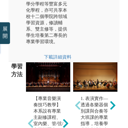
學分學程等豐富多元
化學程，亦可共享本
校十二個學院跨領域
學習資源，修讀輔
展
系、雙主修等，提供
學生培養第二專長的
開
專業學習環境。
下載詳細資料
學習
方法
1. 表演實作—
【專業音樂演
【
【講座及大師
透過各樂器個
奏技巧教學】
室
班】
別課與合奏等
本系設有專業
7
每學期固定辦
大班課的專業
主副修課程、
全
理音樂相關系
指導，培養學
室內樂、管/弦/
第
列講座、大師