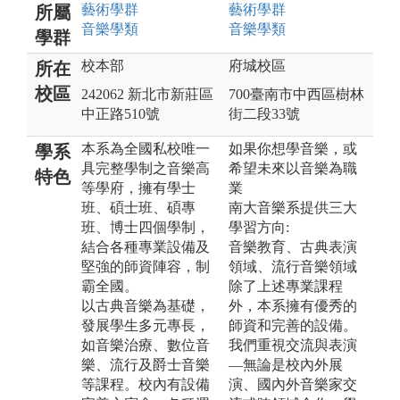
藝術
學群
藝術
學群
所屬
音樂
學類
音樂
學類
學群
校本部
府城校區
所在
校區
242062 新北市新莊區
700臺南市中西區樹林
中正路510號
街二段33號
本系為全國私校唯一
如果你想學音樂，或
學系
具完整學制之音樂高
希望未來以音樂為職
特色
等學府，擁有學士
業
班、碩士班、碩專
南大音樂系提供三大
班、博士四個學制，
學習方向:
結合各種專業設備及
音樂教育、古典表演
堅強的師資陣容，制
領域、流行音樂領域
霸全國。
除了上述專業課程
以古典音樂為基礎，
外，本系擁有優秀的
發展學生多元專長，
師資和完善的設備。
如音樂治療、數位音
我們重視交流與表演
樂、流行及爵士音樂
—無論是校內外展
等課程。校內有設備
演、國內外音樂家交