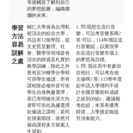
等接觸並了解到自己
的夢想藍圖，編織燦
爛的未來。
輔仁大學身為台灣私
1. 問:我想念流行音
學習
校頂尖的綜合大學，
樂，可以考音樂系嗎?
方法
共設有12個學院，從
答:可以，114年增設流
容易
文史哲至數理、社
行音樂組，以實現學
誤解
會、醫學等領域皆有
生在流行音樂市場上
頂尖的師資及札實的
的夢想為目標。
之處
教學訓練，除此之外
2. 問: 我在高中有參加
更有近50種學分學程
吉他社，可以考吉他
可供學生修讀，所有
主修嗎? 答: 113學年度
課程除必修外皆可依
起申請入學增列不採
學生自身興趣選擇，
計全國音樂術科成績
若已有明確生涯方向
之組別(B組)，建議報
者即可依此為據選擇
考此組，本系有優秀
欲修讀之課程，若尚
師資，入學後定能提
在摸索階段，依然可
升演奏能力。
藉由課程多方探索人
生規劃。