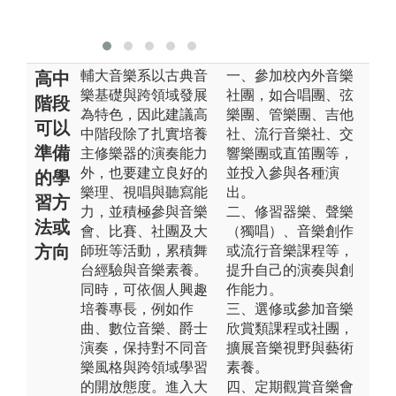
音
輔大音樂系以古典音
一、參加校內外音樂
高中
樂基礎與跨領域發展
社團，如合唱團、弦
階段
為特色，因此建議高
樂團、管樂團、吉他
可以
中階段除了扎實培養
社、流行音樂社、交
準備
主修樂器的演奏能力
響樂團或直笛團等，
外，也要建立良好的
並投入參與各種演
的學
樂理、視唱與聽寫能
出。
習方
力，並積極參與音樂
二、修習器樂、聲樂
法或
會、比賽、社團及大
（獨唱）、音樂創作
方向
師班等活動，累積舞
或流行音樂課程等，
台經驗與音樂素養。
提升自己的演奏與創
同時，可依個人興趣
作能力。
培養專長，例如作
三、選修或參加音樂
曲、數位音樂、爵士
欣賞類課程或社團，
演奏，保持對不同音
擴展音樂視野與藝術
樂風格與跨領域學習
素養。
的開放態度。進入大
四、定期觀賞音樂會