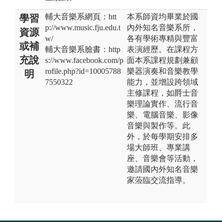
輔大音樂系網頁：htt
本系師資均畢業於國
學習
p://www.music.fju.edu.t
內外知名音樂系所，
資源
w/
各有學術專精與豐富
或補
輔大音樂系臉書：http
表演經歷。在課程方
充說
s://www.facebook.com/p
面本系課程規劃兼顧
rofile.php?id=10005788
樂器演奏和音樂教學
明
7550322
能力，並增設跨領域
主修課程，如爵士音
樂理論實作、流行音
樂、電腦音樂、影像
音樂與製作等。此
外，於每學期安排多
場大師班、專業講
座、音樂會等活動，
邀請國內外知名音樂
家蒞臨交流指導。