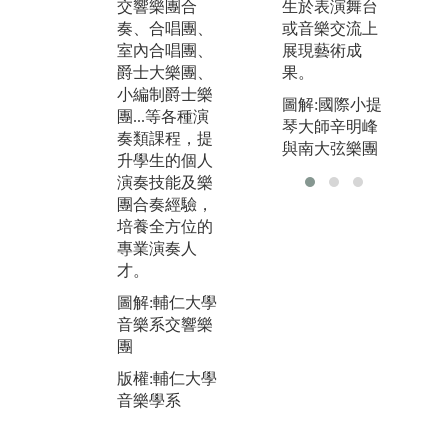
生於表演舞台
交響樂團合
樂
班，邀請各界
或音樂交流上
奏、合唱團、
因
專家、國內外
展現藝術成
室內合唱團、
流
知名音樂家，
果。
爵士大樂團、
數
幫助同學增加
小編制爵士樂
課
學習效果並規
圖解:國際小提
團...等各種演
生
劃未來發展，
琴大師辛明峰
奏類課程，提
合
增進國內外音
與南大弦樂團
升學生的個人
創
樂學術及演奏
演奏技能及樂
近
交流，培養國
團合奏經驗，
資
際觀，與業界
培養全方位的
升
成功接軌。
專業演奏人
體
圖解:寇帝斯音
才。
聲
樂院Benjamin
統
圖解:輔仁大學
大師班
腦
音樂系交響樂
版權:輔仁大學
等
團
音樂學系
域
版權:輔仁大學
圖
音樂學系
教
版