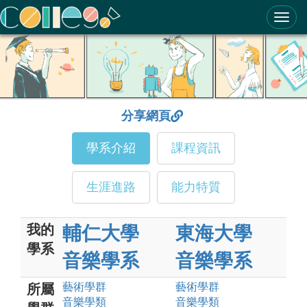
ColleGo! 大學選才與高中育才輔助系統
分享網頁
學系介紹
課程資訊
生涯進路
能力特質
我的
輔仁大學
東海大學
學系
音樂學系
音樂學系
藝術
學群
藝術
學群
所屬
音樂
學類
音樂
學類