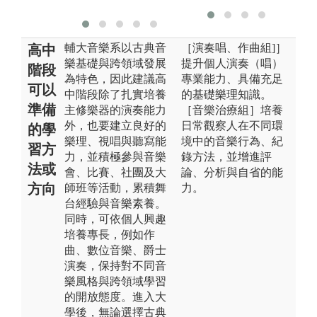
音
輔大音樂系以古典音
［演奏唱、作曲組]］
高中
樂基礎與跨領域發展
提升個人演奏（唱）
階段
為特色，因此建議高
專業能力、具備充足
可以
中階段除了扎實培養
的基礎樂理知識。
準備
主修樂器的演奏能力
［音樂治療組］培養
外，也要建立良好的
日常觀察人在不同環
的學
樂理、視唱與聽寫能
境中的音樂行為、紀
習方
力，並積極參與音樂
錄方法，並增進評
法或
會、比賽、社團及大
論、分析與自省的能
方向
師班等活動，累積舞
力。
台經驗與音樂素養。
同時，可依個人興趣
培養專長，例如作
曲、數位音樂、爵士
演奏，保持對不同音
樂風格與跨領域學習
的開放態度。進入大
學後，無論選擇古典