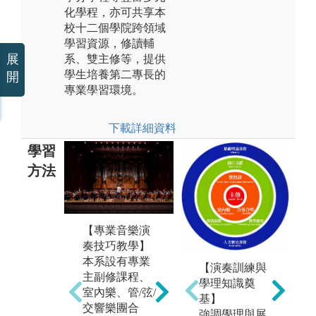
化學程，亦可共享本
校十二個學院跨領域
學習資源，修讀輔
展
系、雙主修等，提供
學生培養第二專長的
開
專業學習環境。
下載詳細資料
學習
方法
【專業音樂演
【
【講座及大師
奏技巧教學】
室
班】
本系設有專業
7
每學期固定辦
【演奏訓練與
主副修課程、
全
理音樂相關系
學理知識奠
室內樂、管/弦/
第
列講座、大師
基】
交響樂團合
樂
班，邀請各界
強調學理與展