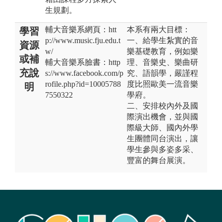
生規劃。
輔大音樂系網頁：htt
本系有兩大目標：
學習
p://www.music.fju.edu.t
一、給學生紮實的音
資源
w/
樂基礎教育，例如樂
或補
輔大音樂系臉書：http
理、音樂史、樂曲研
充說
s://www.facebook.com/p
究、語韻學，嚴謹程
rofile.php?id=10005788
度比照歐美一流音樂
明
7550322
學府。
二、安排校內外及國
際演出機會，並與國
際級大師、國內外學
生團體同台演出，讓
學生參與多姿多采、
豐富的舞台展演。