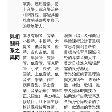
演奏、應用音樂、爵
士音樂，或音樂治療
相關課程，都能具備
扎實的基礎與更多元
的發展潛力。
本系有鋼琴、聲樂、
演奏（唱）及作曲組
與相
小提琴、中提琴、大
整體課程設計著重獨
關科
提琴、低音提琴、豎
立思考與創意啟發，
系之
琴、古典吉他、長
目標為培育具國際視
異同
笛、單簧管、雙簧
野的專業音樂人才，
管、低音管、薩克斯
奠定日後進入職場所
管、小號、長號、法
需的良好基礎。
國號、上低音號、低
音樂治療組著重理論
音號、擊樂、作曲、
與實務結合，透過聆
應用音樂、爵士音
聽、律動、歌唱、敲
樂、音樂治療(115學年
擊及臨床即興技巧，
正式招生)，共23種主
協助進行自我覺察及
修項目，且不同主修
各類身心障礙者的了
模組課程皆可修習，
解，做適當的音樂活