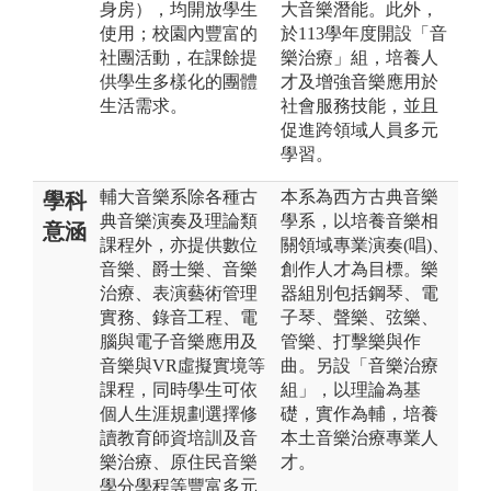
身房），均開放學生
大音樂潛能。此外，
使用；校園內豐富的
於113學年度開設「音
社團活動，在課餘提
樂治療」組，培養人
供學生多樣化的團體
才及增強音樂應用於
生活需求。
社會服務技能，並且
促進跨領域人員多元
學習。
輔大音樂系除各種古
本系為西方古典音樂
學科
典音樂演奏及理論類
學系，以培養音樂相
意涵
課程外，亦提供數位
關領域專業演奏(唱)、
音樂、爵士樂、音樂
創作人才為目標。樂
治療、表演藝術管理
器組別包括鋼琴、電
實務、錄音工程、電
子琴、聲樂、弦樂、
腦與電子音樂應用及
管樂、打擊樂與作
音樂與VR虛擬實境等
曲。另設「音樂治療
課程，同時學生可依
組」，以理論為基
個人生涯規劃選擇修
礎，實作為輔，培養
讀教育師資培訓及音
本土音樂治療專業人
樂治療、原住民音樂
才。
學分學程等豐富多元