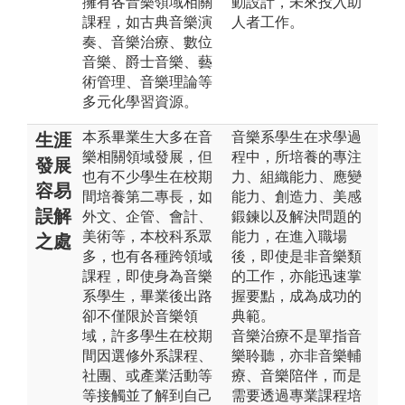
擁有各音樂領域相關
動設計，未來投入助
課程，如古典音樂演
人者工作。
奏、音樂治療、數位
音樂、爵士音樂、藝
術管理、音樂理論等
多元化學習資源。
本系畢業生大多在音
音樂系學生在求學過
生涯
樂相關領域發展，但
程中，所培養的專注
發展
也有不少學生在校期
力、組織能力、應變
容易
間培養第二專長，如
能力、創造力、美感
誤解
外文、企管、會計、
鍛鍊以及解決問題的
美術等，本校科系眾
能力，在進入職場
之處
多，也有各種跨領域
後，即使是非音樂類
課程，即使身為音樂
的工作，亦能迅速掌
系學生，畢業後出路
握要點，成為成功的
卻不僅限於音樂領
典範。
域，許多學生在校期
音樂治療不是單指音
間因選修外系課程、
樂聆聽，亦非音樂輔
社團、或產業活動等
療、音樂陪伴，而是
等接觸並了解到自己
需要透過專業課程培