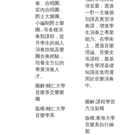
奏、合唱團、
因
專家、國內外
演並重：透過
室內合唱團、
流
知名音樂家，
一對一主修個
爵士大樂團、
數
幫助同學增加
別課及實習演
小編制爵士樂
課
學習效果並規
奏課，增進學
團...等各種演
生
劃未來發展，
生演奏之專業
奏類課程，提
合
增進國內外音
能力。在學術
升學生的個人
創
樂學術及演奏
上，透過音樂
演奏技能及樂
近
交流，培養國
理論、音樂史
團合奏經驗，
資
際觀，與業界
等課程，奠基
培養全方位的
升
成功接軌。
學生學理基礎
專業演奏人
體
知識並進而運
圖解:寇帝斯音
才。
聲
用於音樂演奏
樂院Benjamin
統
中。
圖解:輔仁大學
大師班
腦
音樂系交響樂
版權:輔仁大學
等
團
圖解:課程學習
音樂學系
域
方法架構
版權:輔仁大學
圖
音樂學系
版權:東海大學
教
音樂系自行繪
版
製