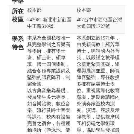
學群
校本部
校本部
所在
校區
242062 新北市新莊區
407台中市西屯區台灣
中正路510號
大道四段1727號
本系為全國私校唯一
本系創立於1971年，
學系
具完整學制之音樂高
由美籍傳教士羅芳華
特色
等學府，擁有學士
博士，聘請國內外菁
班、碩士班、碩專
英，以嚴謹之教學理
班、博士四個學制，
念奠定紮實基礎，學
結合各種專業設備及
理與展演並重。師資
堅強的師資陣容，制
陣容堅強，專任教授
霸全國。
多擁有歐美博士學
以古典音樂為基礎，
位。重視國際化教育
發展學生多元專長，
環境，定期邀請國內
如音樂治療、數位音
外演奏家至校內演
樂、流行及爵士音樂
奏、演講、座談及示
等課程。校內有設備
範教學，提供觀摩與
完善之宿舍，各種運
互相切磋之學術環
動場所（游泳池、健
境，協助學生發揮最