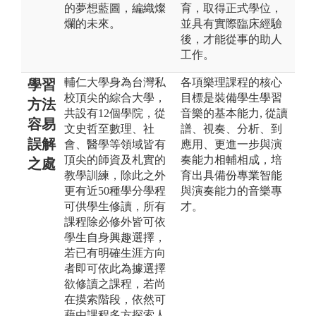
的夢想藍圖，編織燦
育，取得正式學位，
爛的未來。
並具有實際臨床經驗
後，才能從事的助人
工作。
輔仁大學身為台灣私
各項樂理課程的核心
學習
校頂尖的綜合大學，
目標是裝備學生學習
方法
共設有12個學院，從
音樂的基本能力, 從讀
容易
文史哲至數理、社
譜、視奏、分析、到
誤解
會、醫學等領域皆有
應用、更進一步與演
頂尖的師資及札實的
奏能力相輔相成，培
之處
教學訓練，除此之外
育出具備份專業智能
更有近50種學分學程
與演奏能力的音樂專
可供學生修讀，所有
才。
課程除必修外皆可依
學生自身興趣選擇，
若已有明確生涯方向
者即可依此為據選擇
欲修讀之課程，若尚
在摸索階段，依然可
藉由課程多方探索人