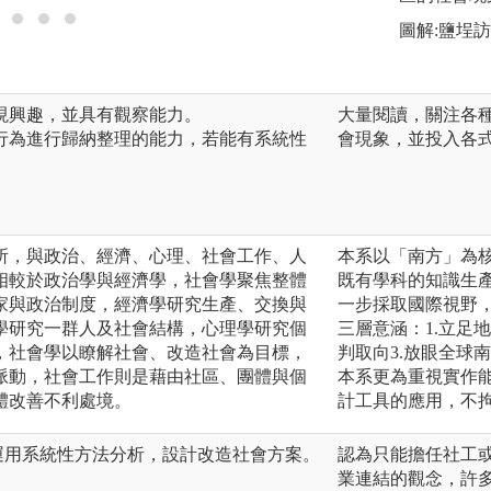
圖解:鹽埕
展現興趣，並具有觀察能力。
大量閱讀，關注各
會行為進行歸納整理的能力，若能有系統性
會現象，並投入各
所，與政治、經濟、心理、社會工作、人
本系以「南方」為核
相較於政治學與經濟學，社會學聚焦整體
既有學科的知識生產
家與政治制度，經濟學研究生產、交換與
一步採取國際視野
學研究一群人及社會結構，心理學研究個
三層意涵：1.立足
，社會學以瞭解社會、改造社會為目標，
判取向3.放眼全球
脈動，社會工作則是藉由社區、團體與個
本系更為重視實作
體改善不利處境。
計工具的應用，不
運用系統性方法分析，設計改造社會方案。
認為只能擔任社工
業連結的觀念，許