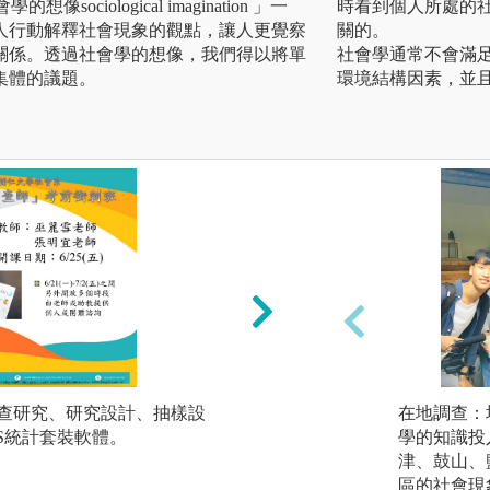
學的想像sociological imagination 」一
時看到個人所處的
人行動解釋社會現象的觀點，讓人更覺察
關的。
關係。透過社會學的想像，我們得以將單
社會學通常不會滿
集體的議題。
環境結構因素，並
調查研究、研究設計、抽樣設
2.質性研究方法：
在地調查：
SS統計套裝軟體。
法、紮根理論。
學的知識投
津、鼓山、
圖解:優秀學士論文
區的社會現