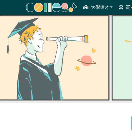
大學選才
高
ColleGo! 大學選才與高中育才輔助系統