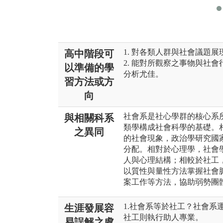
1. 對各類人群與社會議題
高中階段可
2. 能對所觀察之事物與社
以準備的學
分析尤佳。
習方法或方
向
社會系是社心學群的核心系
與相關科系
類學構成社會科學的基礎。
之異同
的社會現象，政治學研究國
分配。相對於心理學，社會
人與心理結構；相較於社工
以質性與量性方法掌握社會
案工作等方法，協助弱勢團
1.社會系等於社工？社會系
生涯發展容
社工則執行助人專業。
易誤解之處