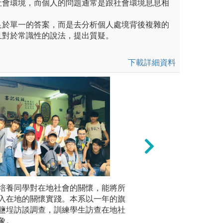
社會環境，而個人的問題通常是跟社會環境息息相
足於單一的答案，而是去分析個人處境背後複雜的
且對於常識性的說法，提出質疑。
下載詳細資料
訪談、焦點團體、田野調查
培養同學對在地社會的關懷，能將所
3.學士論文：每
批判反思
入在地的關懷實踐。本系以一年的旗
行研究。
關注到各
鹽埕訪談調查，訓練學生訪查在地社
刻地思考
海報展
圖解:第53屆學士
象。
會實踐。