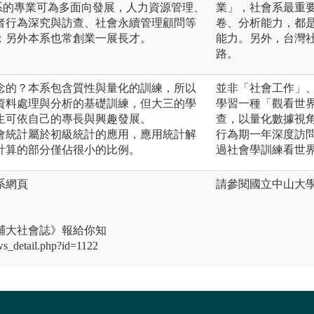
系的專業可為多面向發展，人力資源管理、
業」，社會系最重
者行為深究與訪查、社會永續管理顧問等
卷、分析能力，都
；另外本系也常創業一展長才。
能力。另外，台灣
路。
人念的？本系包含質性與量化的訓練，所以
並非「社會工作」
資料處理與分析的基礎訓練，但大三的學
學習一種「觀看世
生可依自己的專長與興趣發展。
查，以量化數據視
社會統計屬於初級統計的應用，應用統計解
行為期一年深度訪
計算的部分僅佔很小的比例。
過社會學訓練看世
系網頁
請參閱國立中山大學社會學系官網
輔大社會誌》報給你知
ws_detail.php?id=1122