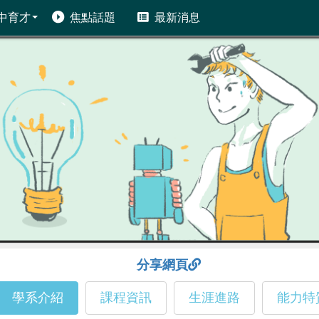
中育才
焦點話題
最新消息
分享網頁
學系介紹
課程資訊
生涯進路
能力特