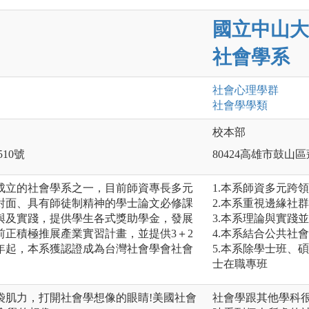
國立中山大
社會學系
社會心理
學群
社會學
學類
校本部
510號
80424高雄市鼓山區
成立的社會學系之一，目前師資專長多元
1.本系師資多元跨
對面、具有師徒制精神的學士論文必修課
2.本系重視邊緣社
與及實踐，提供學生各式獎助學金，發展
3.本系理論與實踐
前正積極推展產業實習計畫，並提供3＋2
4.本系結合公共社
0年起，本系獲認證成為台灣社會學會社會
5.本系除學士班、
士在職專班
袋肌力，打開社會學想像的眼睛!美國社會
社會學跟其他學科