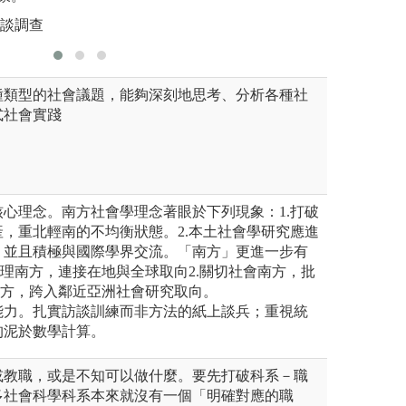
訪談調查
圖解:同志
種類型的社會議題，能夠深刻地思考、分析各種社
式社會實踐
心理念。南方社會學理念著眼於下列現象：1.打破
，重北輕南的不均衡狀態。2.本土社會學研究應進
，並且積極與國際學界交流。「南方」更進一步有
地理南方，連接在地與全球取向2.關切社會南方，批
南方，跨入鄰近亞洲社會研究取向。
能力。扎實訪談訓練而非方法的紙上談兵；重視統
拘泥於數學計算。
或教職，或是不知可以做什麼。要先打破科系－職
多社會科學科系本來就沒有一個「明確對應的職