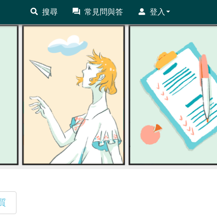
搜尋
常見問與答
登入
質