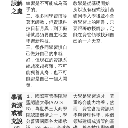
誤解
練習是不可能成為高
教學是從基礎開始，
手的。
所以沒有程式設計基
之處
二、很多同學習慣等
礎同學入學後並不會
著老師教，但資訊科
有學習上的困難，只
技日新月異，到了職
要跟著教授腳步，定
場就必須要自主地去
能在資管領域找到自
學習新科技。
己的一片天空。
三、很多同學習慣自
己做好自己的事就
好，但現在的資訊系
統越來越複雜，不可
能獨善其身，也不可
能都是自己一個人開
發。
１、國際商管學院聯
大學是學習通才、著
學習
盟認證大學(AACS
重綜合能力培養，然
資源
B)，為世界三大商學
而，資管含括資訊科
或補
院認證機構之一，學
學與管理科學，兩個
充說
分普獲國際各大學承
領域建構成資管的基
認；Eduniversal全球商
礎，整合技術與管理