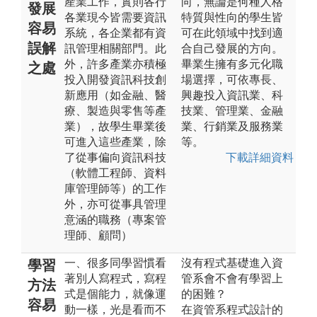
產業工作，實則各行
向，無論是何種人格
發展
各業現今皆需要資訊
特質與性向的學生皆
容易
系統，各企業都有資
可在此領域中找到適
誤解
訊管理相關部門。此
合自己發展的方向。
外，許多產業亦積極
畢業生擁有多元化職
之處
投入開發資訊科技創
場選擇，可依專長、
新應用（如金融、醫
興趣投入資訊業、科
療、製造與零售等產
技業、管理業、金融
業），故學生畢業後
業、行銷業及服務業
可進入這些產業，除
等。
了從事偏向資訊科技
下載詳細資料
（軟體工程師、資料
庫管理師等）的工作
外，亦可從事具管理
意涵的職務（專案管
理師、顧問）
一、很多同學習慣看
沒有程式基礎進入資
學習
著別人寫程式，寫程
管系會不會有學習上
方法
式是個能力，就像運
的困難？
容易
動一樣，光是看而不
在資管系程式設計的