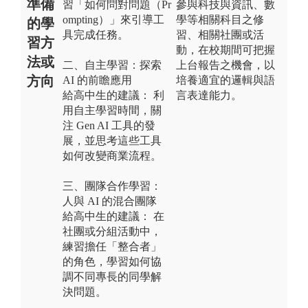
準備
習「如何問對問題（Pr
參與科技與資訊、數
ompting）」來引導工
學等相關科目之修
的學
具完成任務。
習、相關社團或活
習方
動，在校期間可把握
法或
二、自主學習：探索
上台報告之機會，以
方向
AI 的前瞻應用
培養適宜的邏輯與語
給高中生的建議： 利
言表達能力。
用自主學習時間，關
注 Gen AI 工具的發
展，並思考這些工具
如何改變商業流程。
三、團隊合作學習：
人與 AI 的混合團隊
給高中生的建議： 在
社團或分組活動中，
練習擔任「整合者」
的角色，學習如何協
調不同專長的同學解
決問題。