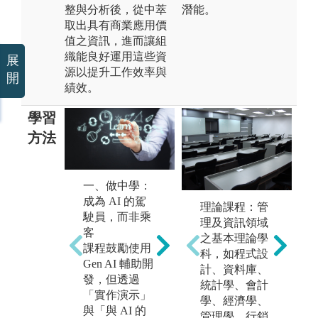
整與分析後，從中萃
潛能。
取出具有商業應用價
值之資訊，進而讓組
織能良好運用這些資
展
源以提升工作效率與
開
績效。
學習
方法
一、做中學：
二、自主學
三
成為 AI 的駕
習：探索 AI
學
理論課程：管
駛員，而非乘
的前瞻應用
的
理及資訊領域
客
本系鼓勵學生
本
之基本理論學
課程鼓勵使用
在課程中自主
合
科，如程式設
Gen AI 輔助開
探索新興科
統
計、資料庫、
發，但透過
技。
人
統計學、會計
「實作演示」
新技術的導
發
學、經濟學、
與「與 AI 的
入，學生需主
在 
管理學、行銷