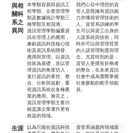
本學類容易與資訊工
我們心目中理想的資
與相
程學類、企業管理學
管人是既擁有資訊能
關科
類及數據統計學類三
力亦懂得管理技術的
系之
種學類互相混淆。
人。資管系訓練的學
異同
資訊管理學類偏重資
生可以與資工出身的
訊在管理上的應用，
人談系統與技術，同
兼顧資訊科技核心技
時亦可以與管理背景
術及資訊系統開發、
的人談管理制度與理
應用與管理。以資訊
念。尤其特別的是，
技術為基礎，並以管
資管人更擅長於兩者
理資訊的角度切入，
的整合，在未來資訊
進行資訊的掌控、整
社會中成為實際掌握
合、分析與規劃，重
社會脈動的舵手領航
視資訊系統在各種產
員。
業的應用。換言之，
資訊管理學類主要功
能是讓企業運作更有
效益的領域。
以為只能在資訊科技
資管系涵蓋跨領域面
生涯