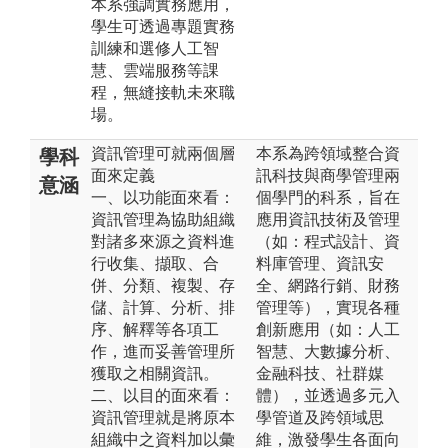
本系強調實務應用，
學生可透過專題實務
訓練和選修人工智
慧、雲端服務等課
程，無縫接軌未來職
場。
資訊管理可就兩個層
本系為跨領域整合資
學科
面來定義
訊科技與商學管理兩
意涵
一、以功能面來看：
個學門的科系，旨在
資訊管理為協助組織
應用資訊技術及管理
對諸多來源之資料進
（如：程式設計、資
行收集、擷取、合
料庫管理、資訊安
併、分類、複製、存
全、網路行銷、財務
儲、計算、分析、排
管理等），實現各種
序、解釋等各項工
創新應用（如：人工
作，進而妥善管理所
智慧、大數據分析、
獲取之相關資訊。
金融科技、社群媒
二、以目的面來看：
體），並透過多元入
資訊管理就是將原本
學管道及跨領域思
組織中之資料加以彙
維，激發學生各面向