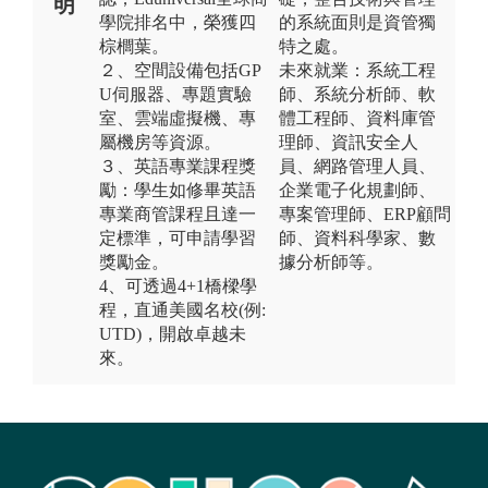
明
學院排名中，榮獲四
的系統面則是資管獨
棕櫚葉。
特之處。
２、空間設備包括GP
未來就業：系統工程
U伺服器、專題實驗
師、系統分析師、軟
室、雲端虛擬機、專
體工程師、資料庫管
屬機房等資源。
理師、資訊安全人
３、英語專業課程獎
員、網路管理人員、
勵：學生如修畢英語
企業電子化規劃師、
專業商管課程且達一
專案管理師、ERP顧問
定標準，可申請學習
師、資料科學家、數
獎勵金。
據分析師等。
4、可透過4+1橋樑學
程，直通美國名校(例:
UTD)，開啟卓越未
來。