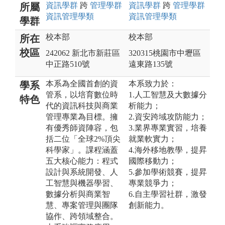
資訊
學群
跨
管理
學群
資訊
學群
跨
管理
學群
所屬
資訊管理
學類
資訊管理
學類
學群
校本部
校本部
所在
校區
242062 新北市新莊區
320315桃園市中壢區
中正路510號
遠東路135號
本系為全國首創的資
本系致力於：
學系
管系，以培育數位時
1.人工智慧及大數據分
特色
代的資訊科技與商業
析能力；
管理專業為目標。擁
2.資安跨域攻防能力；
有優秀師資陣容，包
3.業界專業實習，培養
括二位「全球2%頂尖
就業軟實力；
科學家」。課程涵蓋
4.海外移地教學，提昇
五大核心能力：程式
國際移動力；
設計與系統開發、人
5.參加學術競賽，提昇
工智慧與機器學習、
專業競爭力；
數據分析與商業智
6.自主學習社群，激發
慧、專案管理與團隊
創新能力。
協作、跨領域整合。