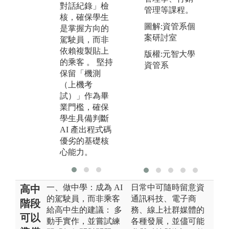
對話紀錄」檢
動研究如何將
代
管理等課程。
核，確保學生
最新的 Gen AI
不
圖解:資管系個
是掌握方向的
技術應用於系
的
案研討室
駕駛員，而非
統開發流程中
含
依賴複製貼上
。
的
版權:元智大學
的乘客 。 堅持
將
資管系
保留「機測
團
（上機考
合
試）」作為畢
未
業門檻，確保
導
學生具備判斷
樑
AI 產出程式碼
優劣的基礎核
心能力。
一、做中學：成為 AI
日常中可隨時留意資
高中
的駕駛員，而非乘客
通訊科技、電子商
階段
給高中生的建議： 多
務、線上社群媒體的
可以
動手實作，並嘗試練
各種發展，並儘可能