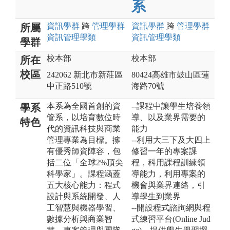
系
資訊
學群
跨
管理
學群
資訊
學群
跨
管理
學群
所屬
資訊管理
學類
資訊管理
學類
學群
校本部
校本部
所在
校區
242062 新北市新莊區
80424高雄市鼓山區蓮
中正路510號
海路70號
本系為全國首創的資
--課程中讓學生培養領
學系
管系，以培育數位時
導、以及業界需要的
特色
代的資訊科技與商業
能力
管理專業為目標。擁
--利用大三下及大四上
有優秀師資陣容，包
修習一年的專案課
括二位「全球2%頂尖
程，科用課程訓練領
科學家」。課程涵蓋
導能力，利用專案的
五大核心能力：程式
機會與業界連絡，引
設計與系統開發、人
導學生到業界
工智慧與機器學習、
--開設程式諮詢網與程
數據分析與商業智
式練習平台(Online Jud