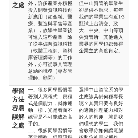
外，許多產業亦積極
但中山資管的畢業生
之處
投入開發資訊科技創
卻是供不應求，每年
新應用（如金融、醫
我們的畢業生有近1/3
療、製造與零售等產
甄試上台清交、政
業），故學生畢業後
大、中央、中山等頂
可進入這些產業，除
尖資管所，其他進入
了從事偏向資訊科技
業界的同學也都獲得
（軟體工程師、資料
企業主的高度肯定。
庫管理師等）的工作
外，亦可從事具管理
意涵的職務（專案管
理師、顧問）
一、很多同學習慣看
選擇中山資管系的學
學習
著別人寫程式，寫程
生應該具備何種專長
方法
式是個能力，就像運
呢？其實只要有良好
容易
動一樣，光是看而不
的邏輯推理能力和對
誤解
練習是不可能成為高
於人的興趣，就是我
手的。
們理想的學生。我們
之處
二、很多同學習慣等
會教導你如何讓電腦
著老師教，但資訊科
按照你的需求運作，