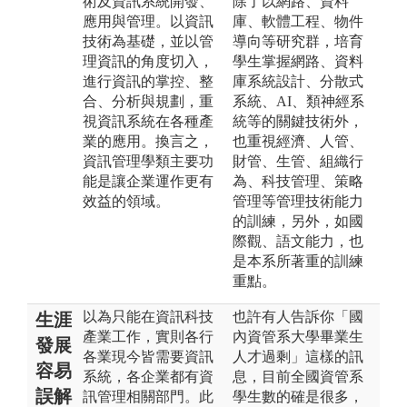
術及資訊系統開發、
除了以網路、資料
應用與管理。以資訊
庫、軟體工程、物件
技術為基礎，並以管
導向等研究群，培育
理資訊的角度切入，
學生掌握網路、資料
進行資訊的掌控、整
庫系統設計、分散式
合、分析與規劃，重
系統、AI、類神經系
視資訊系統在各種產
統等的關鍵技術外，
業的應用。換言之，
也重視經濟、人管、
資訊管理學類主要功
財管、生管、組織行
能是讓企業運作更有
為、科技管理、策略
效益的領域。
管理等管理技術能力
的訓練，另外，如國
際觀、語文能力，也
是本系所著重的訓練
重點。
以為只能在資訊科技
也許有人告訴你「國
生涯
產業工作，實則各行
內資管系大學畢業生
發展
各業現今皆需要資訊
人才過剩」這樣的訊
容易
系統，各企業都有資
息，目前全國資管系
誤解
訊管理相關部門。此
學生數的確是很多，