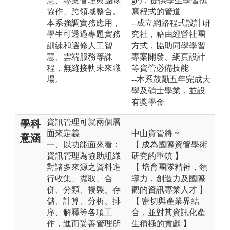
慧、專案管理與團隊
ge)，提供學生學習撰
協作、跨領域整合。
寫程式的管道
本系強調實務應用，
--成立網路程式設計研
學生可透過專題實務
究社，藉由經營社團
訓練和選修人工智
方式，協助同學學習
慧、雲端服務等課
專案開發、網頁設計
程，無縫接軌未來職
等資管必備技能
場。
--本系鼓勵五年完成大
學及碩士學業，並設
有獎學金
資訊管理可就兩個層
學科
面來定義
中山資管將 ~
意涵
一、以功能面來看：
【 成為國際資管學術
資訊管理為協助組織
研究的重鎮 】
對諸多來源之資料進
【 培育團隊精神，領
行收集、擷取、合
導力，創造力及國際
併、分類、複製、存
觀的資訊專業人才 】
儲、計算、分析、排
【 密切與產業界結
序、解釋等各項工
合，並對其資訊化產
作，進而妥善管理所
生積極的貢獻 】