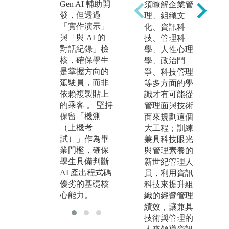
Gen AI 輔助開
探索新興科
統
須瞭解企業管
發，但透過
技。
人
理、組織文
「實作演示」
新技術的導
發
化、資訊科
與「與 AI 的
入，學生需主
在 
技、管理科
對話紀錄」檢
動研究如何將
代
學、人性心理
核，確保學生
最新的 Gen AI
不
學、政治鬥
是掌握方向的
技術應用於系
的
爭、科技管理
駕駛員，而非
統開發流程中
含
等多方面的學
依賴複製貼上
。
的
識才有可能從
的乘客 。 堅持
將
管理面與技術
保留「機測
團
面來規劃這個
（上機考
合
大工程；訓練
試）」作為畢
未
兼具科技眼光
業門檻，確保
導
與管理素養的
學生具備判斷
樑
新世紀管理人
AI 產出程式碼
員，利用資訊
優劣的基礎核
科技來提升組
心能力。
織的經營管理
績效，讓兼具
技術與管理的