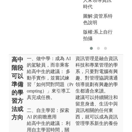
人來領導資訊
時代
圖解:資管系特
色說明
版權:系上自行
拍攝
一、做中學：成為 AI
資訊管理是融合資訊
高中
的駕駛員，而非乘客
科技和專業管理的學
階段
給高中生的建議： 多
系，只要對電腦有興
可以
動手實作，並嘗試練
趣、對管理協調溝通
準備
習「如何問對問題（Pr
領導規劃有興趣的學
ompting）」來引導工
生都適合來讀。
的學
具完成任務。
建議可以持續關注和
習方
留意身邊、生活中與
法或
二、自主學習：探索
資訊相關的任何東
方向
AI 的前瞻應用
西，就可以成為資訊
給高中生的建議： 利
管理學系新生的養份
用自主學習時間，關