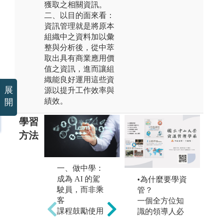
獲取之相關資訊。
二、以目的面來看：
資訊管理就是將原本
組織中之資料加以彙
整與分析後，從中萃
取出具有商業應用價
值之資訊，進而讓組
織能良好運用這些資
展
源以提升工作效率與
績效。
開
學習
方法
一、做中學：
二、自主學
三
成為 AI 的駕
習：探索 AI
學
•為什麼要學資
駛員，而非乘
的前瞻應用
的
管？
客
本系鼓勵學生
本
一個全方位知
課程鼓勵使用
在課程中自主
合
識的領導人必