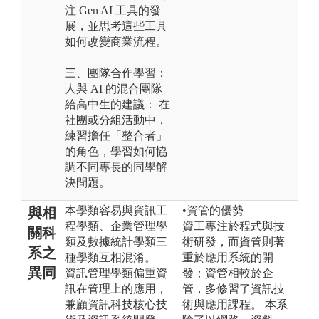
注 Gen AI 工具的發
展，並思考這些工具
如何改變商業流程。
三、團隊合作學習：
人與 AI 的混合團隊
給高中生的建議： 在
社團或分組活動中，
練習擔任「整合者」
的角色，學習如何協
調不同專長的同學解
決問題。
本學類容易與資訊工
•資管的優勢
與相
程學類、企業管理學
資工專注於程式與技
關科
類及數據統計學類三
術研發，而資管則著
系之
種學類互相混淆。
重於應用系統的開
異同
資訊管理學類偏重資
發；資管相較於企
訊在管理上的應用，
管，多修習了資訊技
兼顧資訊科技核心技
術與應用課程。 本系