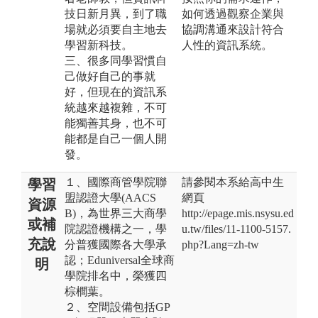
技日新月異，到了職
如何透過觀察企業與
場就必須要自主地去
協調溝通來設計符合
學習新科技。
人性的資訊系統。
三、很多同學習慣自
己做好自己的事就
好，但現在的資訊系
統越來越複雜，不可
能獨善其身，也不可
能都是自己一個人開
發。
１、國際商管學院聯
請參閱本系給高中生
學習
盟認證大學(AACS
網頁
資源
B)，為世界三大商學
http://epage.mis.nsysu.ed
或補
院認證機構之一，學
u.tw/files/11-1100-5157.
充說
分普獲國際各大學承
php?Lang=zh-tw
認；Eduniversal全球商
明
學院排名中，榮獲四
棕櫚葉。
２、空間設備包括GP