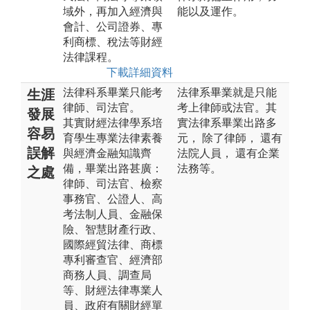
域外，再加入經濟與
能以及運作。
會計、公司證券、專
利商標、稅法等財經
法律課程。
下載詳細資料
法律科系畢業只能考
法律系畢業就是只能
生涯
律師、司法官。
考上律師或法官。其
發展
其實財經法律學系培
實法律系畢業出路多
容易
育學生專業法律素養
元， 除了律師， 還有
誤解
與經濟金融知識齊
法院人員， 還有企業
備，畢業出路甚廣：
法務等。
之處
律師、司法官、檢察
事務官、公證人、高
考法制人員、金融保
險、智慧財產行政、
國際經貿法律、商標
專利審查官、經濟部
商務人員、調查局
等、財經法律專業人
員、政府有關財經單