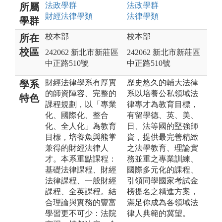
法政
學群
法政
學群
所屬
財經法律
學類
法律
學類
學群
校本部
校本部
所在
校區
242062 新北市新莊區
242062 新北市新莊區
中正路510號
中正路510號
財經法律學系有厚實
歷史悠久的輔大法律
學系
的師資陣容、完整的
系以培養公私領域法
特色
課程規劃，以「專業
律專才為教育目標，
化、國際化、整合
有留學德、英、美、
化、全人化」為教育
日、法等國的堅強師
目標，培養魚與熊掌
資，提供最完善精緻
兼得的財經法律人
之法學教育、理論實
才。本系重點課程：
務並重之專業訓練、
基礎法律課程、財經
國際多元化的課程、
法律課程、一般財經
引領同學國家考試金
課程、全英課程。結
榜提名之精進方案，
合理論與實務的豐富
滿足你成為各領域法
學習更不可少：法院
律人典範的冀望。