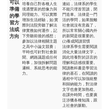
可以
培養自己對各種人生
連結，法律系的學生
準備
境遇豐富的想像力與
不能只埋首苦讀，閉
同理能力。可以實際
門造車。法律是一門
的學
增加生活經驗，如:實
活的學問，如果脫離
習方
際到法院旁聽了解法
社會就沒有意義了，
法或
律實務如何運作，記
所以常常關心國內外
方向
下旁聽前後的感想；
的新聞是很重要的。
參加以法律相關主題
(2)養成閱讀習慣
之高中小論文競賽；
法律系學生需要閱讀
平時也可針對社會新
消化大量法律文字，
聞、網路議題或任何
因此培養對於語言的
時事，加強拆解問題
理解和語感很重要。
邏輯、系統思考的能
閱讀教科書是學習法
力。
律的基石，在閱讀的
過程中可以加強統整
和歸納能力，對法律
文字也會更加熟稔。
在課外時間，也要廣
泛涉獵各種知識，跟
上社會的脈動。