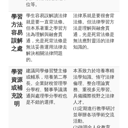
位等。
學生容易誤解讀法律
法律系就是要很會背
學習
就是要一直背法條。
法條。但法律學習方
方法
但本系著重之學習方
法是理解與融會貫
容易
法為理解與融會貫
通，光是死背法條是
誤解
通，光是死背法條是
無法應對靈活的法律
無法妥善運用法律去
知識的。
之處
解決相關法律問題
的。
建議同學修習雙主修
本系致力於培養專精
學習
或輔系，培養第二專
法學知識、恪守法律
資源
長。企業財稅管理學
倫理、整合理論實
或補
分學程、醫事爭議溝
務、重視多元學習、
充說
通與處理學分學程也
具備國際視野之法律
是不錯的選擇。
人才。
明
(1)定期進行教學研討
並舉辦各項學術交流
活動。
(2)強調全人化教育，