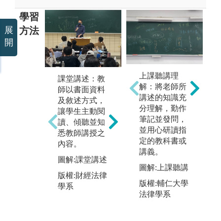
學習
方法
展
開
個案研討：以
上課聽講理
課堂講述：教
自
法律理論為基
解：將老師所
師以書面資料
習
礎，配合相關
講述的知識充
及敘述方式，
師
個案之研討分
分理解，勤作
讓學生主動閱
亦
析，以全體討
筆記並發問，
讀、傾聽並知
主
論或小組討論
並用心研讀指
悉教師講授之
書
之方式，培養
定的教科書或
內容。
頭
溝通協調、團
講義。
(
隊合作及解決
圖解:課堂講述
人
圖解:上課聽講
問題。
版權:財經法律
果
版權:輔仁大學
圖解:研討
學系
法律學系
版權:財經法律
學系