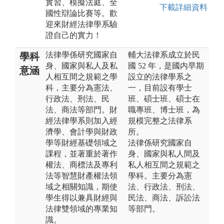
實習、模擬法庭、全
下載詳細資料
國性辯論比賽等。歡
迎來財經法律學系驗
證自己的實力！
法律學係研究國家自
輔大法律系成立於民
學科
身、國家與私人及私
國 52 年，是國内早期
意涵
人相互間之規範之學
設立的法律學系之
科，主要分為憲法、
一，目前設有學士
行政法、刑法、民
班、碩士班、碩士在
法、商法等部門。財
職專班、博士班，為
經法律學系則加入經
規模完整之法律系
濟學、會計學與財政
所。
學等財經基礎領域之
法律係研究國家自
課程，並著重於著作
身、國家與私人間及
權法、商標法及專利
私人相互間之規範之
法等智慧財產權法領
學科。主要分為憲
域之相關知識，期使
法、行政法、刑法、
學生得以兼具財經與
民法、商法、訴訟法
法律雙領域的專業知
等部門。
識。