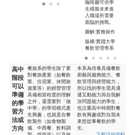
咖啡廳可供學
生模擬未來進
入職場所需要
面臨的挑戰。
圖解:實務操作
版權:實踐大學
餐飲管理學系
餐旅系的學生除了要
本系為培養具備餐飲
高中
對餐旅產業（如餐飲
廚藝與服務能力、餐
階段
業、住宿業、休閒旅
飲管理與經營能力，
可以
遊業等）的經營管理
所以找的學生需具溝
準備
具備相當程度的理解
通互動能力與自我解
之外，還需要對「做
決問題能力的學生，
的學
中學」的學習模式產
也注重高中時期對餐
習方
生興趣，也就是在餐
飲有興趣或對自我未
法或
飲製作（如食物製
來想從事餐飲的學
方向
備、中西餐、飲料調
生。
製、烘焙等）以及旅
下載詳細資料