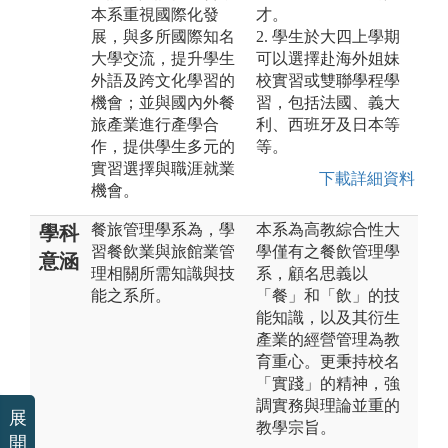
本系重視國際化發
才。
展，與多所國際知名
2. 學生於大四上學期
大學交流，提升學生
可以選擇赴海外姐妹
外語及跨文化學習的
校實習或雙聯學程學
機會；並與國內外餐
習，包括法國、義大
旅產業進行產學合
利、西班牙及日本等
作，提供學生多元的
等。
實習選擇與職涯就業
下載詳細資料
機會。
餐旅管理學系為，學
本系為高教綜合性大
學科
習餐飲業與旅館業管
學僅有之餐飲管理學
意涵
理相關所需知識與技
系，顧名思義以
能之系所。
「餐」和「飲」的技
能知識，以及其衍生
產業的經營管理為教
育重心。更秉持校名
「實踐」的精神，強
調實務與理論並重的
展
教學宗旨。
開