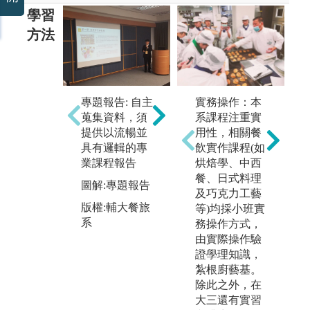
學習
方法
專題報告: 自主
實作實習: 做中
實務操作：本
蒐集資料，須
學，學中做，
系課程注重實
提供以流暢並
理論與實務的
用性，相關餐
具有邏輯的專
結合。
飲實作課程(如
問
業課程報告
烘焙學、中西
圖解:實作實習
須
餐、日式料理
圖解:專題報告
況
版權:輔大餐旅
及巧克力工藝
的
版權:輔大餐旅
系
等)均採小班實
分
系
務操作方式，
決
由實際操作驗
證學理知識，
圖
紮根廚藝基。
版
除此之外，在
系
大三還有實習