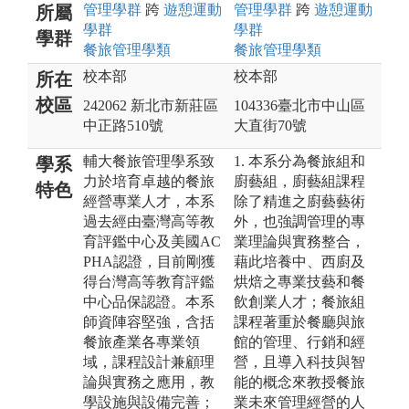
管理
學群
跨
遊憩運動
管理
學群
跨
遊憩運動
所屬
學群
學群
學群
餐旅管理
學類
餐旅管理
學類
校本部
校本部
所在
校區
242062 新北市新莊區
104336臺北市中山區
中正路510號
大直街70號
輔大餐旅管理學系致
1. 本系分為餐旅組和
學系
力於培育卓越的餐旅
廚藝組，廚藝組課程
特色
經營專業人才，本系
除了精進之廚藝藝術
過去經由臺灣高等教
外，也強調管理的專
育評鑑中心及美國AC
業理論與實務整合，
PHA認證，目前剛獲
藉此培養中、西廚及
得台灣高等教育評鑑
烘焙之專業技藝和餐
中心品保認證。本系
飲創業人才；餐旅組
師資陣容堅強，含括
課程著重於餐廳與旅
餐旅產業各專業領
館的管理、行銷和經
域，課程設計兼顧理
營，且導入科技與智
論與實務之應用，教
能的概念來教授餐旅
學設施與設備完善；
業未來管理經營的人