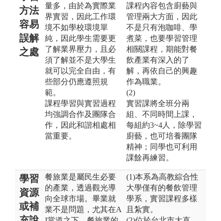
量多，由於為實際業
課程內容包含廚藝與
方法
界實習，因此工作環
管理兩大方面，因此
容易
境不如學校環境單
不是只有泡咖啡、學
誤解
純，因此學生需要更
煮菜，也要學習管理
了解業界壓力，且必
相關課程，期能對餐
之處
須了解並不是大學生
飲產業有深入的了
就可以完全自由，有
解，再依自己的興趣
些部分仍應遵照規
作為職業。
範。
(2)
課程學習與實習過程
實習課將全班分兩
均強調合作及團隊合
組、不同時間上課，
作，因此和諧相處相
每組約3~4人，除學習
當重要。
廚藝，也可培養團隊
精神；同學也可利用
課餘再練習。
餐旅業是屬民生必要
(1)本系為高教綜合性
學習
的產業，透過觀光導
大學僅有的餐飲管理
資源
向全球市場。畢業就
學系，實習課程多樣
或補
業不是問題，尤其在A
且紮實。
充說
I當道之下，餐旅業的
(2)位於台北市大直