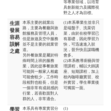
等專業領域，以培育
具創新能力及國際視
野之人才為目標。
本系主要的就業出
(1)本系畢業生並非只
生涯
路，主要為餐廳與旅
是端盤子、洗菜切
發展
館服務及管理人員，
菜，由於在校學習已
容易
但是旅遊及空中服務
有基礎，因此學習力
誤解
並不是主要的就業管
快，可迅速進入狀
道。
況，晉升快且謀職機
之處
另外餐旅業是屬於特
會多。
殊時間上班的服務
(2)本系教導廚藝與管
業，因此從事餐旅業
理課程，輔以大師講
可能與一般家人相處
座、短期課程，加上
可能會較少，工作時
校內咖啡廳實習、校
段相對也較長，但是
外實習，學生畢業後
一個非常有成就感的
可獨當一面。
行業，若喜歡面對人
群的人，非常適合。
本系具有專業實習分
(1)
學習