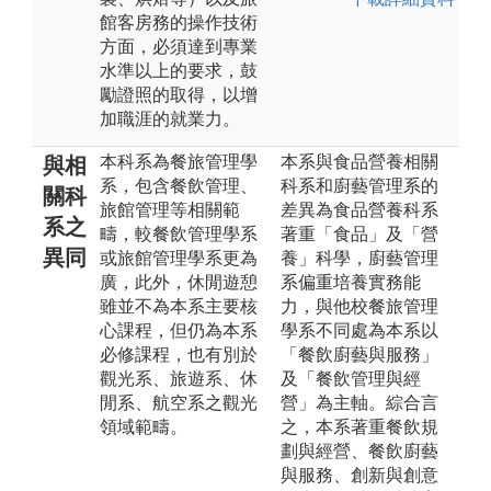
館客房務的操作技術
方面，必須達到專業
水準以上的要求，鼓
勵證照的取得，以增
加職涯的就業力。
本科系為餐旅管理學
本系與食品營養相關
與相
系，包含餐飲管理、
科系和廚藝管理系的
關科
旅館管理等相關範
差異為食品營養科系
系之
疇，較餐飲管理學系
著重「食品」及「營
異同
或旅館管理學系更為
養」科學，廚藝管理
廣，此外，休閒遊憩
系偏重培養實務能
雖並不為本系主要核
力，與他校餐旅管理
心課程，但仍為本系
學系不同處為本系以
必修課程，也有別於
「餐飲廚藝與服務」
觀光系、旅遊系、休
及「餐飲管理與經
閒系、航空系之觀光
營」為主軸。綜合言
領域範疇。
之，本系著重餐飲規
劃與經營、餐飲廚藝
與服務、創新與創意