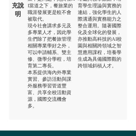
充說
I當道之下，餐旅業的
育學生理論與實務的
職涯發展更是較不會
連結，強化學生的人
明
被取代。
際溝通與實務能力之
現今社會講求多元及
整合運用。隨著國際
多專業人才，因此學
化及全球化的發展，
生們除了把餐旅管理
亦推動高科技的AI校
相關專業學好之外，
園與相關跨領域之智
可以申請輔系、雙主
慧應用課程，培養學
修、微學分學程，培
生成為具備國際觀的
育第二專長。
跨領域斜槓人才。
本系提供海內外專業
實習、參訪活動與課
外服務學習管道豐
富、共享全校活動資
源，國際交流機會
多。