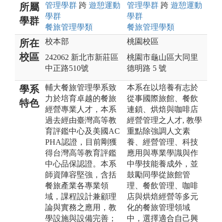
管理
學群
跨
遊憩運動
管理
學群
跨
遊憩運動
所屬
學群
學群
學群
餐旅管理
學類
餐旅管理
學類
校本部
桃園校區
所在
校區
242062 新北市新莊區
桃園市龜山區大同里
中正路510號
德明路 5 號
輔大餐旅管理學系致
本系在以培養有志於
學系
力於培育卓越的餐旅
從事國際旅館、餐飲
特色
經營專業人才，本系
連鎖、烘焙與咖啡店
過去經由臺灣高等教
經營管理之人才, 教學
育評鑑中心及美國AC
重點除強調人文素
PHA認證，目前剛獲
養、經營管理、科技
得台灣高等教育評鑑
應用與專業學識與作
中心品保認證。本系
中學技能養成外，並
師資陣容堅強，含括
鼓勵同學從旅館管
餐旅產業各專業領
理、餐飲管理、咖啡
域，課程設計兼顧理
店與烘焙經營等多元
論與實務之應用，教
化的餐旅管理領域
學設施與設備完善；
中，選擇適合自己興