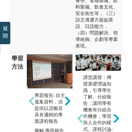
養學、食物製備、飲
料製備、飲食文化、
安全衛生等，（三）
語文溝通方面如英
語、日語能力，
展
（四）問題解決、領
開
導統御、企劃等專業
表現。
學習
方法
課堂講授：傳
授基礎理論知
識，引導學生
專題報告: 自主
實作實習: 做中
了解。分組報
蒐集資料，須
學，學中做，
告：讓同學有
提供以流暢並
理論與實務的
機會有分組合
具有邏輯的專
結合。
作機會，學習
問
業課程報告
與人合作的模
圖解:實作實習
須
式。課程討論-
圖解:專題報告