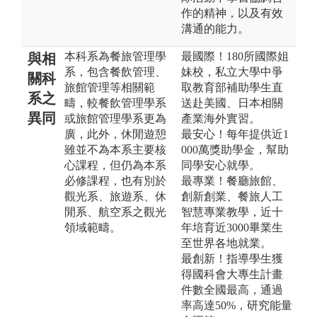
作的精神，以及有效
溝通的能力。
本科系為餐旅管理學
最國際！180所國際姐
與相
系，包含餐飲管理、
妹校，私立大學中爭
關科
旅館管理等相關範
取教育部補助學生直
系之
疇，較餐飲管理學系
送赴美國、日本相關
異同
或旅館管理學系更為
產業海外實習。
廣，此外，休閒遊憩
最安心！每年提供近1
雖並不為本系主要核
000萬獎助學金，幫助
心課程，但仍為本系
同學安心就學。
必修課程，也有別於
最專業！餐廳旅館、
觀光系、旅遊系、休
創新創業、餐旅人工
閒系、航空系之觀光
智慧專業教學，近十
領域範疇。
年培育近3000畢業生
至世界各地就業。
最創新！指導學生獲
得國科會大專生計畫
件數全國最高，通過
率高達50%，研究能量