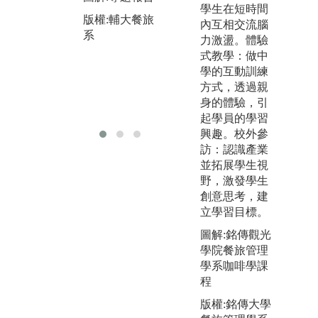
況
版權:輔大餐旅
學生在短時間
的
版權:輔大餐旅
系
內互相交流腦
分
系
力激盪。體驗
決
式教學：做中
學的互動訓練
圖
方式，透過親
版
身的體驗，引
系
起學員的學習
興趣。校外參
訪：認識產業
並拓展學生視
野，激發學生
創意思考，建
立學習目標。
圖解:銘傳觀光
學院餐旅管理
學系咖啡學課
程
版權:銘傳大學