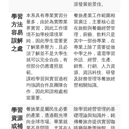
涯發展前景佳。
本系具有專業實習分
餐旅產業工作範圍相
學習
量多，由於為實際業
當廣泛，主要核心是
方法
界實習，因此工作環
在旅館與餐廳經營管
容易
境不如學校環境單
理，廚藝、飲料只是
誤解
純，因此學生需要更
其中一部份專業，在
了解業界壓力，且必
專業上除了需要從做
之處
須了解並不是大學生
中學之外，還需學習
就可以完全自由，有
外語、經營、生產、
些部分仍應遵照規
銷售、行銷、人力資
範。
源、資訊科技、研發
課程學習與實習過程
及財務管理等餐旅經
均強調合作及團隊合
營相關知識。
作，因此和諧相處相
當重要。
餐旅業是屬民生必要
除學習經營管理的基
學習
的產業，透過觀光導
礎理論與知識外，銘
資源
向全球市場。畢業就
傳餐旅亦提供實習咖
或補
業不是問題，尤其在A
啡廳與教學旅館，培