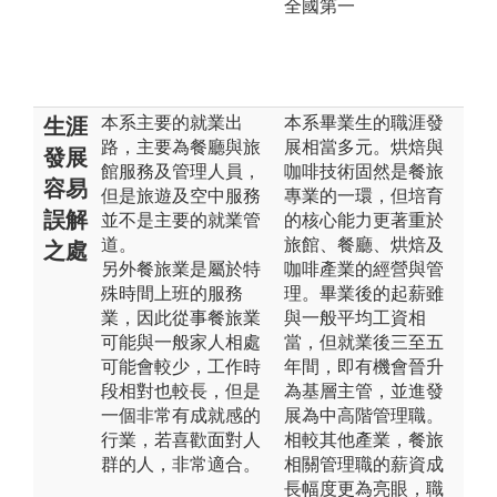
全國第一
本系主要的就業出
本系畢業生的職涯發
生涯
路，主要為餐廳與旅
展相當多元。烘焙與
發展
館服務及管理人員，
咖啡技術固然是餐旅
容易
但是旅遊及空中服務
專業的一環，但培育
誤解
並不是主要的就業管
的核心能力更著重於
道。
旅館、餐廳、烘焙及
之處
另外餐旅業是屬於特
咖啡產業的經營與管
殊時間上班的服務
理。畢業後的起薪雖
業，因此從事餐旅業
與一般平均工資相
可能與一般家人相處
當，但就業後三至五
可能會較少，工作時
年間，即有機會晉升
段相對也較長，但是
為基層主管，並進發
一個非常有成就感的
展為中高階管理職。
行業，若喜歡面對人
相較其他產業，餐旅
群的人，非常適合。
相關管理職的薪資成
長幅度更為亮眼，職