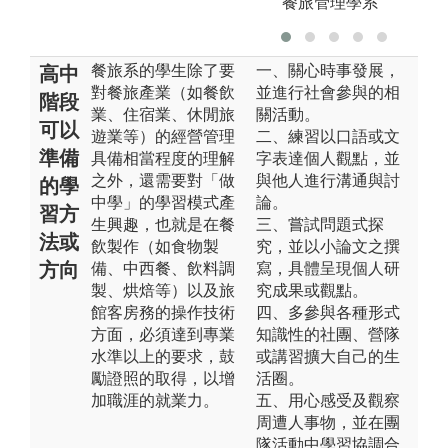
餐旅管理學系
餐旅系的學生除了要
一、關心時事發展，
高中
對餐旅產業（如餐飲
並進行社會參與的相
階段
業、住宿業、休閒旅
關活動。
可以
遊業等）的經營管理
二、練習以口語或文
準備
具備相當程度的理解
字表達個人觀點，並
之外，還需要對「做
與他人進行溝通與討
的學
中學」的學習模式產
論。
習方
生興趣，也就是在餐
三、嘗試問題式探
法或
飲製作（如食物製
究，並以小論文之撰
方向
備、中西餐、飲料調
寫，具體呈現個人研
製、烘焙等）以及旅
究成果或觀點。
館客房務的操作技術
四、多參與各種形式
方面，必須達到專業
知識性的社團、營隊
水準以上的要求，鼓
或講習擴大自己的生
勵證照的取得，以增
活圈。
加職涯的就業力。
五、用心感受及觀察
周遭人事物，並在團
隊活動中學習協調合