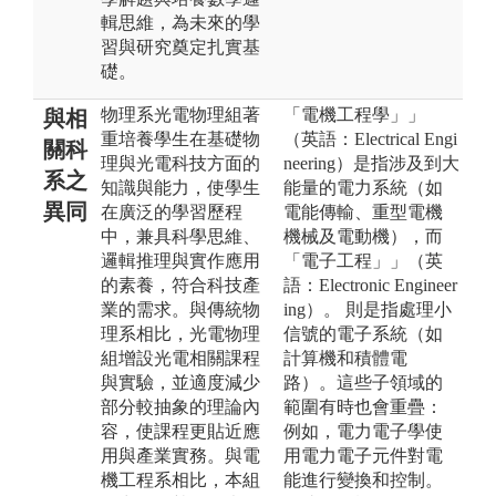
輯思維，為未來的學
習與研究奠定扎實基
礎。
物理系光電物理組著
「電機工程學」」
與相
重培養學生在基礎物
（英語：Electrical Engi
關科
理與光電科技方面的
neering）是指涉及到大
系之
知識與能力，使學生
能量的電力系統（如
異同
在廣泛的學習歷程
電能傳輸、重型電機
中，兼具科學思維、
機械及電動機），而
邏輯推理與實作應用
「電子工程」」（英
的素養，符合科技產
語：Electronic Engineer
業的需求。與傳統物
ing）。 則是指處理小
理系相比，光電物理
信號的電子系統（如
組增設光電相關課程
計算機和積體電
與實驗，並適度減少
路）。這些子領域的
部分較抽象的理論內
範圍有時也會重疊：
容，使課程更貼近應
例如，電力電子學使
用與產業實務。與電
用電力電子元件對電
機工程系相比，本組
能進行變換和控制。