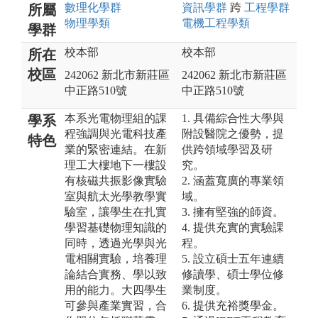
數理化
學群
資訊
學群
跨
工程
學群
所屬
物理
學類
電機工程
學類
學群
校本部
校本部
所在
校區
242062 新北市新莊區
242062 新北市新莊區
中正路510號
中正路510號
本系光電物理組的課
1. 具備綜合性大學與
學系
程強調與光電科技產
附設醫院之優勢，提
特色
業的緊密連結。在新
供跨領域學習及研
理工大樓地下一樓設
究。
有核磁共振影像實驗
2. 涵蓋寬廣的專業領
室與航太光學教學實
域。
驗室，讓學生在扎實
3. 擁有堅強的師資。
學習基礎物理知識的
4. 提供充實的實驗課
同時，透過光學與光
程。
電相關實驗，培養理
5. 設立碩士五年連續
論結合實務、學以致
修讀學、碩士學位修
用的能力。大四學生
業制度。
可參與產業實習，合
6. 提供充裕獎學金。