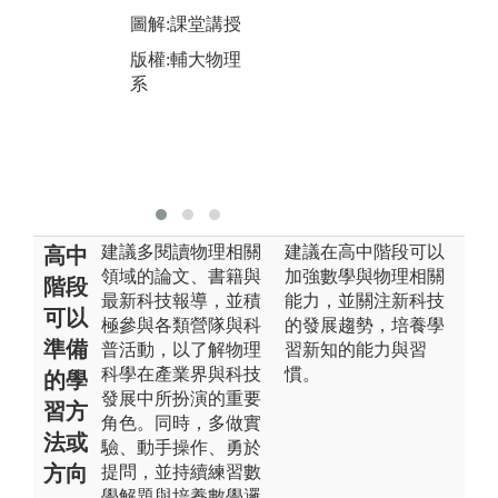
力
圖解:課堂講授
事
產
版權:輔大物理
基
系
圖
版
系
建議多閱讀物理相關
建議在高中階段可以
高中
領域的論文、書籍與
加強數學與物理相關
階段
最新科技報導，並積
能力，並關注新科技
可以
極參與各類營隊與科
的發展趨勢，培養學
準備
普活動，以了解物理
習新知的能力與習
科學在產業界與科技
慣。
的學
發展中所扮演的重要
習方
角色。同時，多做實
法或
驗、動手操作、勇於
方向
提問，並持續練習數
學解題與培養數學邏