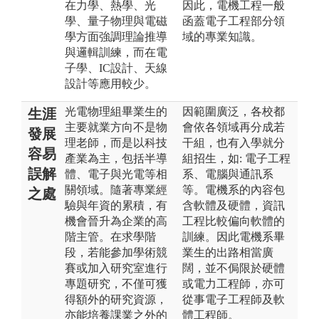
在力學、熱學、光
因此，電機工程一般
學、量子物理與電磁
函蓋電子工程部分領
學方面強調理論推導
域的專業知識。
與邏輯訓練，而在電
子學、IC設計、天線
設計等應用較少。
光電物理組畢業生的
因範圍廣泛，各校都
生涯
主要就業方向不是物
會依各領域再分成若
發展
理老師，而是以科技
干組，也有入學就分
容易
產業為主，包括半導
組招生，如: 電子工程
誤解
體、電子與光電等相
系、電腦與通訊系
關領域。隨著專業經
等。電機系的內容包
之處
驗與年資的累積，有
含軟體及硬體，資訊
機會晉升為企業的高
工程比較偏向軟體的
階主管。在求學階
訓練。因此電機系畢
段，若能參加學術競
業生的出路相當廣
賽或加入研究室進行
闊，並不侷限於硬體
專題研究，不僅可獲
或電力工程師，亦可
得額外的研究資源，
從事電子工程師及軟
亦能培養課業之外的
體工程師。