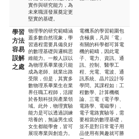
實作與研究能力，為
未來職涯發展奠定更
堅實的基礎。
物理學的研究範疇涵
電機系的學習範圍包
學習
蓋多數自然現象，學
含極廣，凡與「電」
方法
習過程需要具備良好
有關的科學都可算電
容易
的數理基礎與邏輯思
機的範疇，因此電
誤解
維能力。一般人誤以
子、電力、資訊、通
為物理系畢業後只能
訊、控制、醫學工
之處
成為老師、就業出路
程、光電、電波、通
受限，但是，其實多
訊系統、晶片設計等
數物理系畢業生在業
學問。其課程如：工
界任職工程師，活躍
程數學、計算機概
於各類科技與產業領
論、三電（電子學、
域。此外，物理實驗
電路學、電磁學）、
能力是可以透過訓練
電子電路實驗等，需
培養的，無論男生或
要相當的數理基礎，
女生都能學會，皆可
並不是對日常電子用
展現專業與創造力。
品使用有興趣就可勝