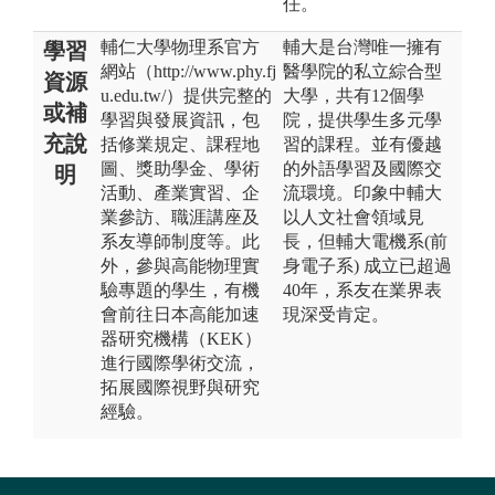
任。
輔仁大學物理系官方
輔大是台灣唯一擁有
學習
網站（http://www.phy.fj
醫學院的私立綜合型
資源
u.edu.tw/）提供完整的
大學，共有12個學
或補
學習與發展資訊，包
院，提供學生多元學
充說
括修業規定、課程地
習的課程。並有優越
圖、獎助學金、學術
的外語學習及國際交
明
活動、產業實習、企
流環境。印象中輔大
業參訪、職涯講座及
以人文社會領域見
系友導師制度等。此
長，但輔大電機系(前
外，參與高能物理實
身電子系) 成立已超過
驗專題的學生，有機
40年，系友在業界表
會前往日本高能加速
現深受肯定。
器研究機構（KEK）
進行國際學術交流，
拓展國際視野與研究
經驗。