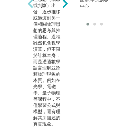
提
或判斷）出
行設計實驗以
中心
的
發，逐步推移
檢驗假設，培
擇
或過渡到另一
養扎實的實驗
體
個相關物理思
設計與實作能
學
想的思考與推
力。
射
理過程。過程
同時，也訓練
路
雖然包含數學
學生具備數據
備
演算，但不限
分析與結果詮
用
於計算本身，
釋的能力，能
及
而是透過數學
從實驗結果中
驗
語言理解並詮
探究與理解物
等
釋物理現象的
理現象的本
參
本質。例如在
質。
究
光學、電磁
圖解:光電物理
化
學、量子物理
教學實驗
也
等課程中，不
論
版權:輔大物理
僅學習公式與
的
系
模型，還有理
養
解其所描述的
研
真實現象。