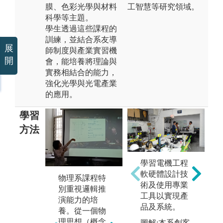
膜、色彩光學與材料
工智慧等研究領域。
科學等主題。
學生透過這些課程的
訓練，並結合系友導
展
師制度與產業實習機
開
會，能培養將理論與
實務相結合的能力，
強化光學與光電產業
的應用。
學習
方法
學習電機工程
軟硬體設計技
物理系課程特
實驗教學課程
術及使用專業
別重視邏輯推
透過實際操
工具以實現產
演能力的培
作，讓學生從
品及系統。
養。從一個物
實驗中驗證科
專
理思想（概念
學理論，或自
圖解:本系創客