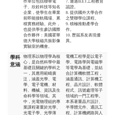
作單位包括聯華電
7. 通過IEET工程教育
子、欣銓科技等知名
認證。
企業，使學生在畢業
8. 提供國外大學合作
前即能接軌職場、累
之雙聯學位課程。
積實務經驗。此外，
9. 積極推動產學合
也提供學生參訪國際
作。
合作夥伴：美國霍華
10. 歷屆系友表現優
德大學核磁共振影像
異。
實驗室的機會。
物理系以物理學為核
電機工程學是以電子
學科
心，是自然科學中最
學、電路學與電磁學
意涵
基礎且關鍵的學科之
等電學為基礎，並結
一，其應用範疇廣
合計算機軟體工程，
泛，涵蓋光學、電
涵蓋通訊、計算機工
學、電子電機、材
程、晶片設計、軟體
料、機械、資訊及生
程式、訊號處理等子
命科學等領域。其
領域的一門工程學。
中，光電物理組的專
本系著重晶片設計、
業課程著重於光學、
半導體元件、通訊工
光電子學、光學薄
程、計算機網路與人