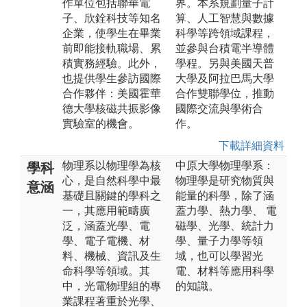
作單位包括聯華電
界。本系規劃量子計
子、欣銓科技等知名
算、人工智慧與數據
企業，使學生在畢業
科學等跨領域課程，
前即能接軌職場、累
並參與台積電半導體
積實務經驗。此外，
學程。另與美國天普
也提供學生參訪國際
大學及阿拉巴馬大學
合作夥伴：美國霍華
合作雙聯學位，推動
德大學核磁共振影像
國際交流與學術合
實驗室的機會。
作。
下載詳細資料
物理系以物理學為核
中原大學物理學系：
學科
心，是自然科學中最
物理學是研究物質與
意涵
基礎且關鍵的學科之
能量的科學，除了涵
一，其應用範疇廣
蓋力學、熱力學、 電
泛，涵蓋光學、電
磁學、光學、統計力
學、電子電機、材
學、量子力學等領
料、機械、資訊及生
域，也可以學習光
命科學等領域。其
電、材料等應用科學
中，光電物理組的專
的知識。
業課程著重於光學、