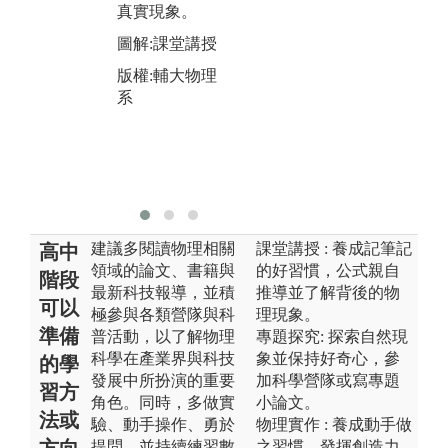
研
真實現象。
力
圖解:課堂講授
事
產
版權:輔大物理
基
系
圖
版
系
建議多閱讀物理相關
課堂講授 : 養成記筆記
高中
領域的論文、書籍與
的好習慣，公式親自
階段
最新科技報導，並積
推導並了解背後的物
可以
極參與各類營隊與科
理現象。
準備
普活動，以了解物理
專題探究: 探索自然現
科學在產業界與科技
象並保持好奇心，參
的學
發展中所扮演的重要
加科學營隊或寫專題
習方
角色。同時，多做實
小論文。
法或
驗、動手操作、勇於
物理實作 : 養成動手做
方向
提問，並持續練習數
之習慣，發揮創造力