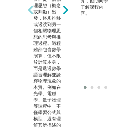
算，協助同學
專
理思想（概念
學理論，或自
了解課程內
提
或判斷）出
行設計實驗以
容。
的
發，逐步推移
檢驗假設，培
圖
擇
或過渡到另一
養扎實的實驗
體
個相關物理思
設計與實作能
學
想的思考與推
力。
射
理過程。過程
同時，也訓練
路
雖然包含數學
學生具備數據
備
演算，但不限
分析與結果詮
用
於計算本身，
釋的能力，能
及
而是透過數學
從實驗結果中
驗
語言理解並詮
探究與理解物
等
釋物理現象的
理現象的本
參
本質。例如在
質。
究
光學、電磁
圖解:光電物理
化
學、量子物理
教學實驗
也
等課程中，不
論
版權:輔大物理
僅學習公式與
的
系
模型，還有理
養
解其所描述的