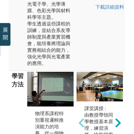
光電子學、光學薄
下載詳細資料
膜、色彩光學與材料
科學等主題。
學生透過這些課程的
展
訓練，並結合系友導
師制度與產業實習機
開
會，能培養將理論與
實務相結合的能力，
強化光學與光電產業
的應用。
學習
方法
課堂講授 :
物理系課程特
實驗教學課程
由教授帶領同
別重視邏輯推
透過實際操
學教授基本原
演能力的培
作，讓學生從
理，練習演
養。從一個物
實驗中驗證科