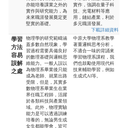
亦能培養課業之外的
實作，強調在量子科
實作與研究能力，為
技、光電材料等應
未來職涯發展奠定更
用，鏈結產業，利於
堅實的基礎。
多元職涯發展。
下載詳細資料
物理學的研究範疇涵
中原大學物理系教學
學習
蓋多數自然現象，學
著重邏輯思考分析，
方法
習過程需要具備良好
不適合一味的背誦來
容易
的數理基礎與邏輯思
學習物理系課程，我
誤解
維能力。一般人誤以
們也鼓勵使用現代科
為物理系畢業後只能
技來輔助學習，例如
之處
成為老師、就業出路
生成式AI等。
受限，但是，其實多
數物理系畢業生在業
界任職工程師，活躍
於各類科技與產業領
域。此外，物理實驗
能力是可以透過訓練
培養的，無論男生或
女生都能學會，皆可