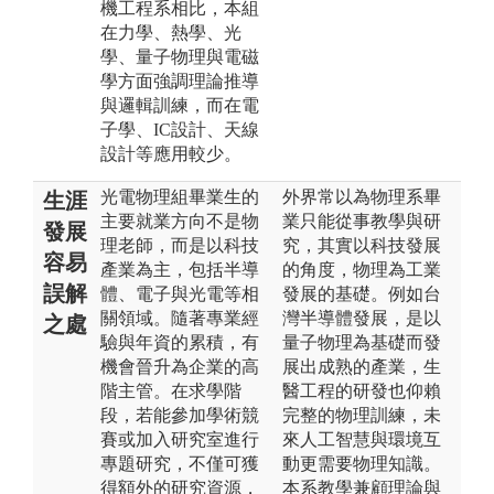
機工程系相比，本組
在力學、熱學、光
學、量子物理與電磁
學方面強調理論推導
與邏輯訓練，而在電
子學、IC設計、天線
設計等應用較少。
光電物理組畢業生的
外界常以為物理系畢
生涯
主要就業方向不是物
業只能從事教學與研
發展
理老師，而是以科技
究，其實以科技發展
容易
產業為主，包括半導
的角度，物理為工業
誤解
體、電子與光電等相
發展的基礎。例如台
關領域。隨著專業經
灣半導體發展，是以
之處
驗與年資的累積，有
量子物理為基礎而發
機會晉升為企業的高
展出成熟的產業，生
階主管。在求學階
醫工程的研發也仰賴
段，若能參加學術競
完整的物理訓練，未
賽或加入研究室進行
來人工智慧與環境互
專題研究，不僅可獲
動更需要物理知識。
得額外的研究資源，
本系教學兼顧理論與