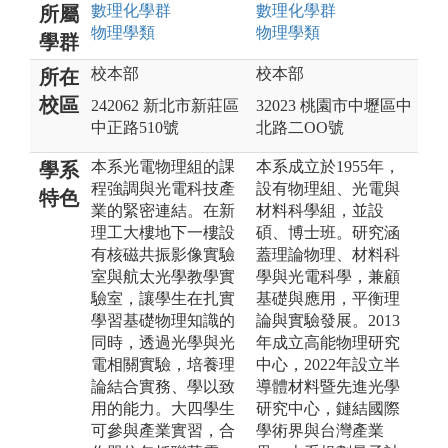
數理化
學群
數理化
學群
所屬
物理
學類
物理
學類
學群
校本部
校本部
所在
校區
242062 新北市新莊區
32023 桃園市中壢區中
中正路510號
北路二OO號
本系光電物理組的課
本系成立於1955年，
學系
程強調與光電科技產
設有物理組、光電與
特色
業的緊密連結。在新
材料科學組，並設
理工大樓地下一樓設
碩、博士班。研究涵
有核磁共振影像實驗
蓋理論物理、材料科
室與航太光學教學實
學與光電科學，兼顧
驗室，讓學生在扎實
基礎與應用，平衡理
學習基礎物理知識的
論與實驗發展。2013
同時，透過光學與光
年成立高能物理研究
電相關實驗，培養理
中心，2022年設立半
論結合實務、學以致
導體材料暨先進光學
用的能力。大四學生
研究中心，鏈結國際
可參與產業實習，合
學術界與台灣產業