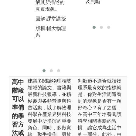
養
及判斷
解其所描述的
研
真實現象。
力
圖解:課堂講授
事
產
版權:輔大物理
基
系
圖
版
系
建議多閱讀物理相關
判斷適不適合就讀物
高中
領域的論文、書籍與
理系最有效的指標就
階段
最新科技報導，並積
是，你對生活周遭看
可以
極參與各類營隊與科
到的現象是否有一顆
準備
普活動，以了解物理
好奇心？有了之後，
科學在產業界與科技
在高中三年培養閱讀
的學
發展中所扮演的重要
科學相關書籍的習
習方
角色。同時，多做實
慣，讓它成為生活中
法或
驗、動手操作、勇於
的一部分。此外，由