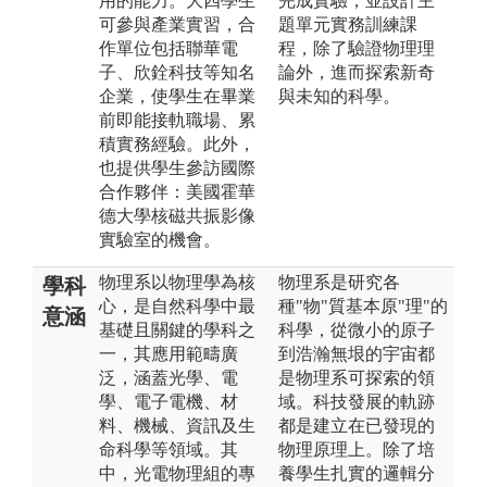
用的能力。大四學生
完成實驗，並設計主
可參與產業實習，合
題單元實務訓練課
作單位包括聯華電
程，除了驗證物理理
子、欣銓科技等知名
論外，進而探索新奇
企業，使學生在畢業
與未知的科學。
前即能接軌職場、累
積實務經驗。此外，
也提供學生參訪國際
合作夥伴：美國霍華
德大學核磁共振影像
實驗室的機會。
物理系以物理學為核
物理系是研究各
學科
心，是自然科學中最
種"物"質基本原"理"的
意涵
基礎且關鍵的學科之
科學，從微小的原子
一，其應用範疇廣
到浩瀚無垠的宇宙都
泛，涵蓋光學、電
是物理系可探索的領
學、電子電機、材
域。科技發展的軌跡
料、機械、資訊及生
都是建立在已發現的
命科學等領域。其
物理原理上。除了培
中，光電物理組的專
養學生扎實的邏輯分