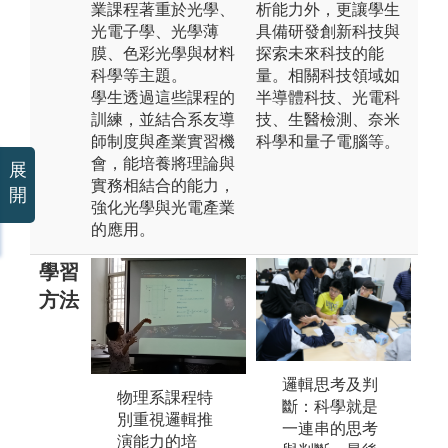
業課程著重於光學、
析能力外，更讓學生
光電子學、光學薄
具備研發創新科技與
膜、色彩光學與材料
探索未來科技的能
科學等主題。
量。相關科技領域如
學生透過這些課程的
半導體科技、光電科
訓練，並結合系友導
技、生醫檢測、奈米
師制度與產業實習機
科學和量子電腦等。
會，能培養將理論與
展
實務相結合的能力，
開
強化光學與光電產業
的應用。
學習
方法
邏輯思考及判
物理系課程特
實驗教學課程
斷：科學就是
別重視邏輯推
透過實際操
一連串的思考
演能力的培
作，讓學生從