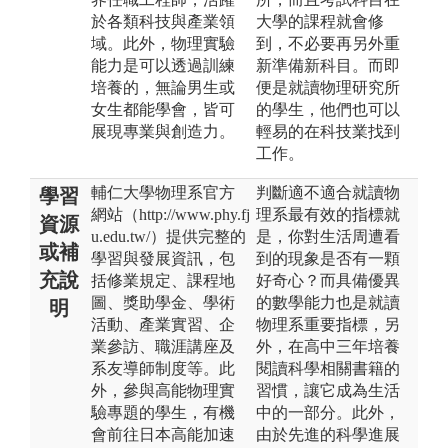
於各類科技與產業領
大學的課程就會修
域。此外，物理實驗
到，不必要再另外重
能力是可以透過訓練
新準備新科目。而即
培養的，無論男生或
便是就讀物理研究所
女生都能學會，皆可
的學生，他們也可以
展現專業與創造力。
輕易的在科技業找到
工作。
輔仁大學物理系官方
判斷適不適合就讀物
學習
網站（http://www.phy.fj
理系最有效的指標就
資源
u.edu.tw/）提供完整的
是，你對生活周遭看
或補
學習與發展資訊，包
到的現象是否有一顆
充說
括修業規定、課程地
好奇心？而具備優異
圖、獎助學金、學術
的數學能力也是就讀
明
活動、產業實習、企
物理系重要指標，另
業參訪、職涯講座及
外，在高中三年培養
系友導師制度等。此
閱讀科學相關書籍的
外，參與高能物理實
習慣，讓它成為生活
驗專題的學生，有機
中的一部分。此外，
會前往日本高能加速
由於先進的科學進展