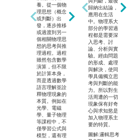
與判斷，最後
養。從一個物
實驗中驗證科
歸納出結論，
專
理思想（概念
學理論，或自
應用在生活
提
或判斷）出
行設計實驗以
中。物理系大
的
發，逐步推移
檢驗假設，培
部分的學習過
擇
或過渡到另一
養扎實的實驗
程都是需要深
體
個相關物理思
設計與實作能
入思考、討
學
想的思考與推
力。
論、分析與實
射
理過程。過程
同時，也訓練
驗。經由問題
路
雖然包含數學
學生具備數據
的形成、處理
備
演算，但不限
分析與結果詮
與解決，使同
用
於計算本身，
釋的能力，能
學具備獨立思
及
而是透過數學
從實驗結果中
考與判斷的能
驗
語言理解並詮
探究與理解物
力。所以對生
等
釋物理現象的
理現象的本
活周遭的一切
參
本質。例如在
質。
現象保有好奇
究
光學、電磁
心與求知慾是
圖解:光電物理
化
學、量子物理
加入物理系主
教學實驗
也
等課程中，不
要的特質。
論
版權:輔大物理
僅學習公式與
的
圖解:邏輯思考
系
模型，還有理