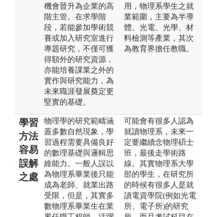
機會晉升為企業的高
用，物理系學生之就
階主管。在求學階
業範圍，主要為半導
段，若能參加學術競
體、光電、光學、材
賽或加入研究室進行
料檢測等產業，其次
專題研究，不僅可獲
為教育界擔任教職。
得額外的研究資源，
亦能培養課業之外的
實作與研究能力，為
未來職涯發展奠定更
堅實的基礎。
物理學的研究範疇涵
可能會有很多人認為
學習
蓋多數自然現象，學
就讀物理系，未來一
方法
習過程需要具備良好
定要繼續念物理碩士
容易
的數理基礎與邏輯思
班，最後走學術路
誤解
維能力。一般人誤以
線。其實物理系大學
為物理系畢業後只能
部的學生，在研究所
之處
成為老師、就業出路
的時候有很多人是就
受限，但是，其實多
讀電資學院(例如光電
數物理系畢業生在業
所、電子所)的研究
界任職工程師，活躍
所，而且考試科目在