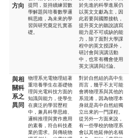
方向
提問，並持續練習數
於先進的科學進展仍
學解題與培養數學邏
以英文文獻為主，因
輯思維，為未來的學
此若要與國際接軌，
習與研究奠定扎實基
提升英文的聽說讀寫
礎。
能力是不可或缺的能
力，除了面對大學課
程中的英文授課外，
研討會與演講活動
中，也常有機會使用
英文演講與討論。
物理系光電物理組著
對於自然組的高中生
與相
重培養學生在基礎物
而言，幾乎不太可能
關科
理與光電科技方面的
會將物理系與其他的
系之
知識與能力，使學生
系混淆，因為物理本
異同
在廣泛的學習歷程
身就是高中自然組獨
中，兼具科學思維、
立出來的一門課程。
邏輯推理與實作應用
從另外一方面來說，
的素養，符合科技產
有一些學校的物理系
業的需求。與傳統物
會以其他延伸的名稱