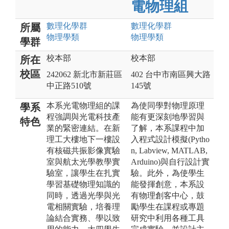
電物理組
數理化
學群
數理化
學群
所屬
物理
學類
物理
學類
學群
校本部
校本部
所在
校區
242062 新北市新莊區
402 台中市南區興大路
中正路510號
145號
本系光電物理組的課
為使同學對物理原理
學系
程強調與光電科技產
能有更深刻地學習與
特色
業的緊密連結。在新
了解，本系課程中加
理工大樓地下一樓設
入程式設計模擬(Pytho
有核磁共振影像實驗
n, Labview, MATLAB,
室與航太光學教學實
Arduino)與自行設計實
驗室，讓學生在扎實
驗。此外，為使學生
學習基礎物理知識的
能發揮創意，本系設
同時，透過光學與光
有物理創客中心，鼓
電相關實驗，培養理
勵學生在課程或專題
論結合實務、學以致
研究中利用各種工具