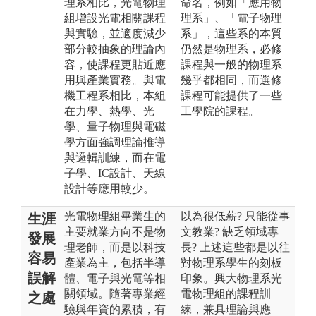
理系相比，光電物理
命名，例如「應用物
組增設光電相關課程
理系」、「電子物理
與實驗，並適度減少
系」，這些系的本質
部分較抽象的理論內
仍然是物理系，必修
容，使課程更貼近應
課程與一般的物理系
用與產業實務。與電
幾乎都相同，而選修
機工程系相比，本組
課程可能提供了一些
在力學、熱學、光
工學院的課程。
學、量子物理與電磁
學方面強調理論推導
與邏輯訓練，而在電
子學、IC設計、天線
設計等應用較少。
光電物理組畢業生的
以為很低薪? 只能從事
生涯
主要就業方向不是物
文教業? 缺乏領域專
發展
理老師，而是以科技
長? 上述這些都是以往
容易
產業為主，包括半導
對物理系學生的刻板
誤解
體、電子與光電等相
印象。興大物理系光
關領域。隨著專業經
電物理組的課程訓
之處
驗與年資的累積，有
練，兼具理論與應