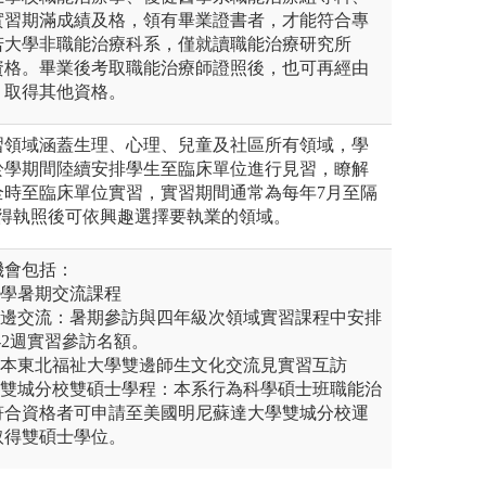
實習期滿成績及格，領有畢業證書者，才能符合專
若大學非職能治療科系，僅就讀職能治療研究所
資格。畢業後考取職能治療師證照後，也可再經由
，取得其他資格。
習領域涵蓋生理、心理、兒童及社區所有領域，學
於學期間陸續安排學生至臨床單位進行見習，瞭解
全時至臨床單位實習，實習期間通常為每年7月至隔
取得執照後可依興趣選擇要執業的領域。
機會包括：
大學暑期交流課程
雙邊交流：暑期參訪與四年級次領域實習課程中安排
-2週實習參訪名額。
日本東北福祉大學雙邊師生文化交流見實習互訪
學雙城分校雙碩士學程：本系行為科學碩士班職能治
符合資格者可申請至美國明尼蘇達大學雙城分校運
取得雙碩士學位。