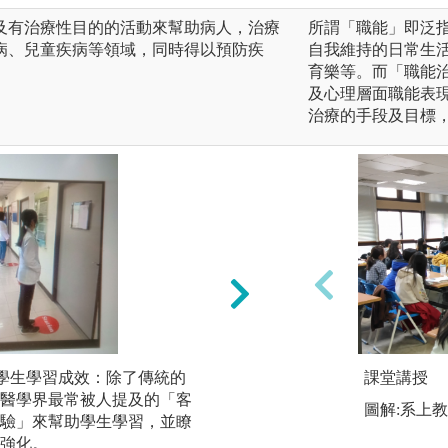
及有治療性目的的活動來幫助病人，治療
所謂「職能」即泛
病、兒童疾病等領域，同時得以預防疾
自我維持的日常生
育樂等。而「職能
及心理層面職能表
治療的手段及目標
估學生學習成效：除了傳統的
專業的講課內容：
課堂講授
醫學界最常被人提及的「客
課。
圖解:系上
驗」來幫助學生學習，並瞭
圖解:專業的講課內
強化。