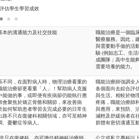
並評估學生學習成效
基本的溝通能力及社交技能
職能治療是一個臨
醫療服務。因此，
與需要動手做的活動
驗 (例如志工、生
成團隊；高中生能
需要培養的能力。
系不同，在面對病人時，物理治療看重的
職能治療師強調全
職能治療卻更看重「人」！幫助病人克服
各個面向去綜合評
中能做的事，或即便有疾病卻仍能執行應
與生活。相較於物
師會聚焦於矯正骨骼和關節，來改善病
疼痛，職能治療師
於如何幫助患者學習去完成必要的日常生
與應用，來預防、
出路不只在復健科相關領域，亦可至精神
減輕及舒緩病者在
調、憂鬱症等病人。
群體有密切溝通互
域並非只在復健科，亦可擔任精神科治療師，
公立或私立專科以