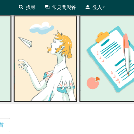
搜尋
常見問與答
登入
質