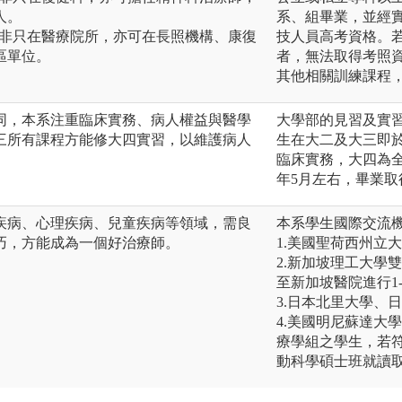
人。
系、組畢業，並經
域並非只在醫療院所，亦可在長照機構、康復
技人員高考資格。
區單位。
者，無法取得考照
其他相關訓練課程
同，本系注重臨床實務、病人權益與醫學
大學部的見習及實
三所有課程方能修大四實習，以維護病人
生在大二及大三即
臨床實務，大四為
年5月左右，畢業
疾病、心理疾病、兒童疾病等領域，需良
本系學生國際交流
巧，方能成為一個好治療師。
1.美國聖荷西州立
2.新加坡理工大學
至新加坡醫院進行1
3.日本北里大學、
4.美國明尼蘇達大
療學組之學生，若
動科學碩士班就讀