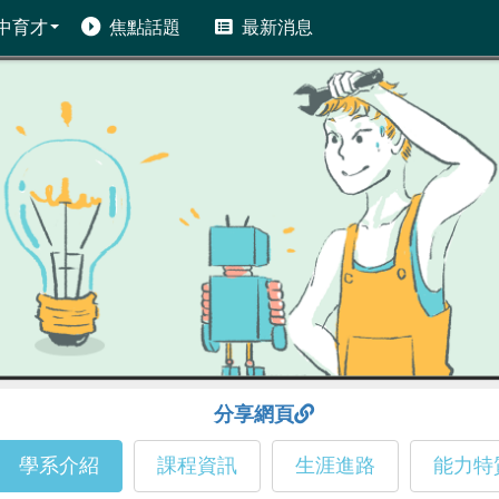
中育才
焦點話題
最新消息
分享網頁
學系介紹
課程資訊
生涯進路
能力特