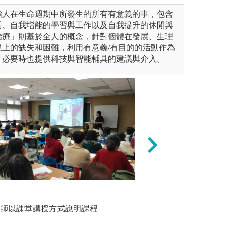
指人在生命週期中所發生的所有有意義的事，包含
活、自我增能的學習與工作以及自我提升的休閒與
治療」則基於全人的概念，針對個體在發展、生理
現上的缺失和困難，利用有意義/有目的的活動作為
，必要時也提供科技與智能輔具的建議與介入。
由教授和副教授級師資進行授
健全的見習與實習
小組討論/
立實習契約，幫助
教師以課堂講授方式說明課程
圖解:以
容
圖解:健全的見習
動