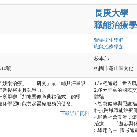
長庚大學
職能治療學
醫藥衛生
學群
職能治療
學類
校本部
510號
桃園市龜山區文化一
「娛樂治療」、「研究」或「輔具評量設
1.課程通過「世界
畢業後將更具競爭力。
2.多元豐富的國際
一所舉辦「加袍暨佩章典禮儀式」的學
體驗
臨床學習時能負起醫療服務的使命。
3.智慧健康與照護
科技跨域職能治療
下載詳細資料
4.順應社會潮流，
治療」、「遊戲與
5.學用合一: 國