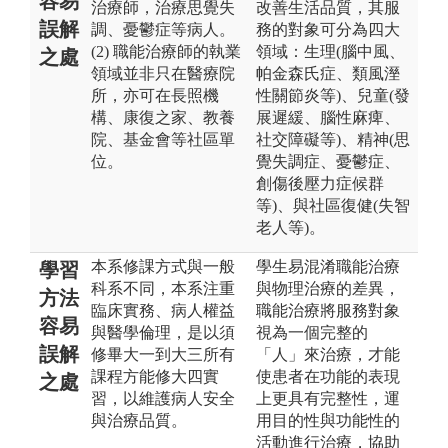
容易
治療師，治療思覺失
改善生活品質，其服
誤解
調、憂鬱症等病人。
務的對象可分為四大
(2) 職能治療師的執業
領域：生理(腦中風、
之處
領域並非只在醫療院
帕金森氏症、類風溼
所，亦可在長照機
性關節炎等)、兒童(發
構、康復之家、教養
展遲緩、腦性麻痺、
院、基金會等社區單
社交障礙等)、精神(思
位。
覺失調症、憂鬱症、
創傷後壓力症候群
等)、與社區復健(失智
老人等)。
本系修課方式與一般
學生易混淆職能治療
學習
科系不同，本系注重
與物理治療的差異，
方法
臨床實務、病人權益
職能治療將服務對象
容易
與醫學倫理，是以須
視為一個完整的
誤解
修畢大一到大三所有
「人」來治療，才能
課程方能修大四實
使患者在功能的表現
之處
習，以維護病人安全
上更具有完整性，運
與治療品質。
用目的性與功能性的
活動進行治療，協助