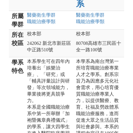
系
醫藥衛生
學群
醫藥衛生
學群
所屬
職能治療
學類
職能治療
學類
學群
校本部
校本部
所在
校區
242062 新北市新莊區
80708高雄市三民區十
中正路510號
全一路100號
本系學生可在四年內
本學系為南台灣第一
學系
培養出「娛樂治
所培育職能治療專業
特色
療」、「研究」或
人才之學系。創系宗
「輔具評量設計與研
旨乃為因應多元化社
發」等次領域能力，
會需求，用心培育優
畢業後將更具競爭
質職能治療專業人
力。
力，以提供醫療、教
本系是全國職能治療
育、社福及勞政體系
系中第一所舉辦「加
職能治療服務，進而
袍暨佩章典禮儀式」
促進大眾之生活品質
的學系，讓大四學生
與社會參與。本系的