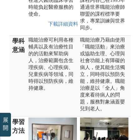
在進入醫院臨床學習
課程內容已在1995年
時能負起醫療服務的
通過世界職能治療師
使命。
聯盟的課程標準要
求，專業訓練與世界
下載詳細資料
同步。
職能治療可利用各種
職能治療乃藉由使用
學科
輔具以及有治療性目
「職能活動」來治療
意涵
的的活動來幫助病
或協助生理、心理與
人，治療範圍包含生
社會功能上有障礙的
理疾病、心理疾病、
病人，使其能生活獨
兒童疾病等領域，同
立，同時得以預防失
時得以預防疾病，維
能，維持健康。職能
持健康。
治療是以「全人」角
度來看待病人的問
題，服務對象涵蓋嬰
兒到老人。
展
學習
開
方法