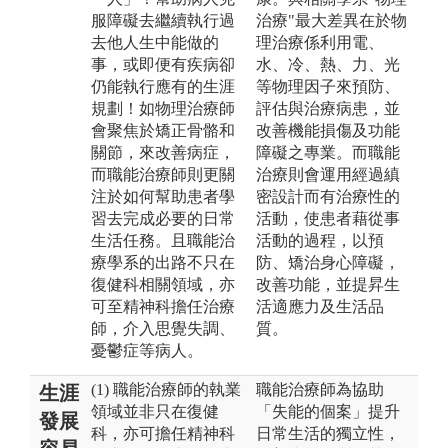
服障礙去繼續執行過
治療"最大差異在於物
去他人生中能做的
理治療係利用電、
事，或即便有疾病卻
水、冷、熱、力、光
仍能執行應有的生涯
等物理因子來預防、
規劃！如物理治療師
評估與治療病患，並
會聚焦於矯正骨骼和
改善機能損傷及功能
關節，來改善病症，
障礙之專業。而職能
而職能治療師則更關
治療則會運用經過縝
注於如何幫助患者學
密設計而有治療性的
習去完成必要的日常
活動，使患者藉從事
生活任務。且職能治
活動的過程，以預
療學系的出路不只在
防、矯治身心障礙，
復健科相關領域，亦
改善功能，並提昇生
可至精神科擔任治療
活適應力及生活品
師，介入思覺失調、
質。
憂鬱症等病人。
(1) 職能治療師的執業
職能治療師為協助
生涯
領域並非只在復健
「失能的個案」提升
發展
科，亦可擔任精神科
日常生活的獨立性，