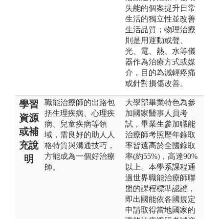
失能的個案提升日常
生活的獨立性並改善
生活品質；物理治療
則是用運動或聲、
光、電、熱、水等儀
器作為治療方式或媒
介，目的為減輕疼痛
或針對損傷改善。
職能治療師的出路包
大學部畢業特色為參
學習
括生理疾病、心理疾
加國家醫事人員考
資源
病、兒童疾病等領
試，畢業生參加職能
或補
域，需良好的助人人
治療師考照歷年錄取
充說
格特質與溝通技巧，
率皆遠高於全國錄取
方能成為一個好治療
率(約55%)，高達90%
明
師。
以上。本學系課程通
過世界職能治療師聯
盟的課程標準認證，
即出國能依各國規定
申請取得當地國家的