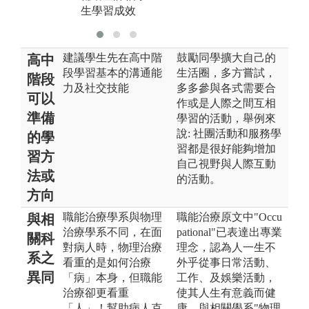
生學習成效
建議學生先在高中階
鼓勵同學擴大自己的
高中
段學習基本的溝通能
生活圈，多方嘗試，
階段
力及社交技能
多多參與各式需要合
可以
作或是人際之間互相
準備
學習的活動，舉例來
說: 社團活動和服務學
的學
習都是很好能夠增加
習方
自己視野與人際互動
法或
的活動。
方向
職能治療學系與物理
職能治療原文中"Occu
與相
治療學系不同，在面
pational"已表達出專業
關科
對病人時，物理治療
理念，認為人一生不
系之
看重的是如何治療
外乎從事日常活動、
異同
「病」本身，但職能
工作、及娛樂活動，
治療卻更看重
使其人生有意義而健
「人」！幫助病人克
康。與相關學系"物理