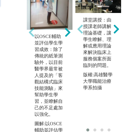
專業的講課內
課堂講授：由
健
容：由教授和
授課老師講解
實
副教授級師資
理論基礎，讓
多
以OSCE輔助
進行授課。
學生瞭解、理
醫
並評估學生學
解或應用理論
契
圖解:專業的講
習成效：除了
來解決臨床上
生
課內容
傳統的紙筆測
服務個案所面
圖
驗外，以目前
臨到的問題。
習
醫學界最常被
版權:高雄醫學
人提及的「客
大學職能治療
觀結構式臨床
學系拍攝
技能測驗」來
幫助學生學
習，並瞭解自
己的不足處加
以強化。
圖解:以OSCE
輔助並評估學