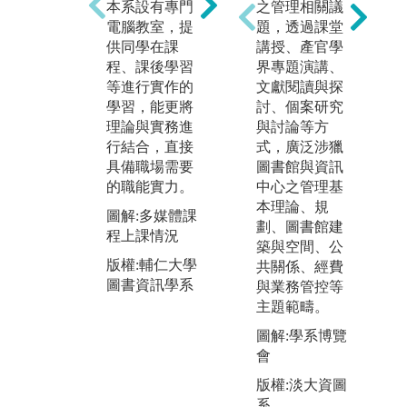
例來探討各種
索
本系設有專門
之管理相關議
可能的解決方
們
電腦教室，提
題，透過課堂
案，以做為未
與
供同學在課
講授、產官學
來進入實戰職
學
程、課後學習
界專題演講、
場的準備，面
作
等進行實作的
文獻閱讀與探
對實務困難時
「
學習，能更將
討、個案研究
也能學習分析
中
理論與實務進
與討論等方
找出原因，進
中
行結合，直接
式，廣泛涉獵
而解決問題。
己
具備職場需要
圖書館與資訊
奏
的職能實力。
中心之管理基
圖解:資訊服務
只
本理論、規
機構管理上課
圖解:多媒體課
是
劃、圖書館建
情況
程上課情況
解
築與空間、公
版權:輔仁大學
力
版權:輔仁大學
共關係、經費
圖書資訊學系
圖書資訊學系
與業務管控等
圖
主題範疇。
R
會
圖解:學系博覽
會
版
圖
版權:淡大資圖
系