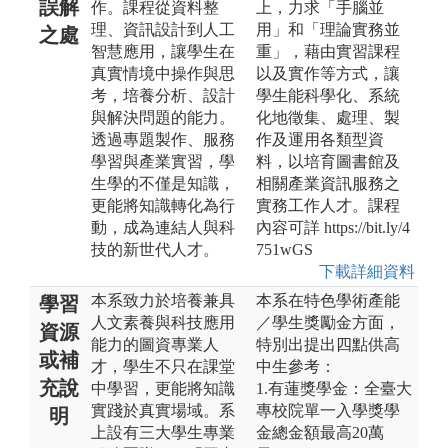
誤解
作。課程從資料整
上，力求「手腦並
理、資訊設計到人工
用」和「理論實務並
之處
智慧應用，讓學生在
重」，藉由實習課程
真實情境中操作與思
以及實作等方式，讓
考，培養分析、設計
學生能科學化、系統
與解決問題的能力。
化地徵集、處理、製
透過專題製作、服務
作及運用各類型資
學習與產業實習，學
料，以培育圖書館及
生學的不僅是知識，
相關產業資訊服務之
更能將知識轉化為行
實務工作人才。課程
動，成為連結人與科
內容可詳 https://bit.ly/4
技的新世代人才。
751wGS
下載詳細資料
本系致力於培養兼具
本系在特色學術產能
學習
人文素養與科技應用
／學生獎勵金方面，
資源
能力的圖資專業人
特別出提出四點供高
或補
才，學生不只在課堂
中生參考：
充說
中學習，更能將知識
1.有蓮獎學金：全臺大
實踐於真實場域。系
專校院單一入學獎學
明
上設有三大學生專業
金總金額最高20萬