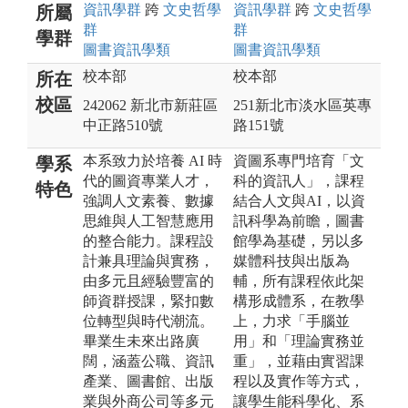
資訊
學群
跨
文史哲
學
資訊
學群
跨
文史哲
學
所屬
群
群
學群
圖書資訊
學類
圖書資訊
學類
校本部
校本部
所在
校區
242062 新北市新莊區
251新北市淡水區英專
中正路510號
路151號
本系致力於培養 AI 時
資圖系專門培育「文
學系
代的圖資專業人才，
科的資訊人」，課程
特色
強調人文素養、數據
結合人文與AI，以資
思維與人工智慧應用
訊科學為前瞻，圖書
的整合能力。課程設
館學為基礎，另以多
計兼具理論與實務，
媒體科技與出版為
由多元且經驗豐富的
輔，所有課程依此架
師資群授課，緊扣數
構形成體系，在教學
位轉型與時代潮流。
上，力求「手腦並
畢業生未來出路廣
用」和「理論實務並
闊，涵蓋公職、資訊
重」，並藉由實習課
產業、圖書館、出版
程以及實作等方式，
業與外商公司等多元
讓學生能科學化、系