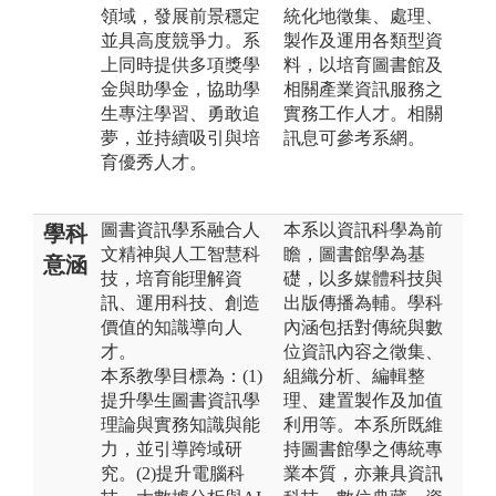
領域，發展前景穩定
統化地徵集、處理、
並具高度競爭力。系
製作及運用各類型資
上同時提供多項獎學
料，以培育圖書館及
金與助學金，協助學
相關產業資訊服務之
生專注學習、勇敢追
實務工作人才。相關
夢，並持續吸引與培
訊息可參考系網。
育優秀人才。
圖書資訊學系融合人
本系以資訊科學為前
學科
文精神與人工智慧科
瞻，圖書館學為基
意涵
技，培育能理解資
礎，以多媒體科技與
訊、運用科技、創造
出版傳播為輔。學科
價值的知識導向人
內涵包括對傳統與數
才。
位資訊內容之徵集、
本系教學目標為：(1)
組織分析、編輯整
提升學生圖書資訊學
理、建置製作及加值
理論與實務知識與能
利用等。本系所既維
力，並引導跨域研
持圖書館學之傳統專
究。(2)提升電腦科
業本質，亦兼具資訊