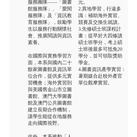
服務團隊——「圖書
元。
館服務隊」、「愛閱
2.異地學習，行遠多
服務隊」及「資訊教
識：補助海外實習、
育服務隊」，鼓勵學
競賽及交換生就讀。
生以服務行動關懷社
3.先修碩士班課程計
會、推廣閱讀與資訊
畫：提早於大四修讀
素養。
碩士班學分，考上碩
士班後最多可抵免20
在國際與實務學習方
學分，並可領取獎助
面，本系與國內二十
學金。
餘家圖書館及資訊單
4.圖書資訊產學實習：
位合作，提供多元實
暑期媒合赴校外產官
習機會；海外實習則
單位觀摩實習。
與美國舊金山市立圖
書館、澳門大學圖書
館及澳門公共圖書館
建立長期合作機制，
讓學生能從在地服務
走向國際視野。
此外，本系推動「人