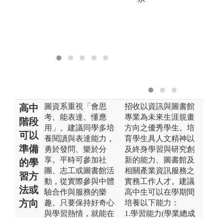
圖資系重視「會思
招收以資訊與圖書館
高中
考、能表達、懂應
專業為未來生涯規畫
階段
用」。建議同學多培
方向之優秀學生。培
可以
養閱讀與表達能力，
育學生具人文精神以
準備
勇於發問、樂於分
及終身學習與研究創
享。平時可參加社
新的能力、圖書館及
的學
團、志工或圖書館活
相關產業資訊服務之
習方
動，從實際參與中體
實務工作人才。建議
法或
驗合作與服務的樂
高中生可以在學期間
方向
趣。只要保持好奇心
培養以下能力：
與學習熱情，就能在
1.學習能力(學業總成