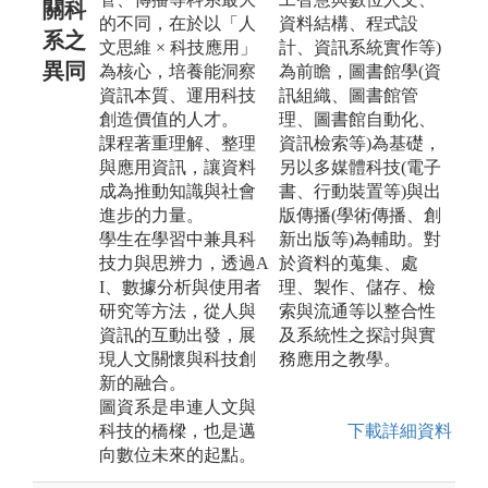
關科
的不同，在於以「人
資料結構、程式設
系之
文思維 × 科技應用」
計、資訊系統實作等)
異同
為核心，培養能洞察
為前瞻，圖書館學(資
資訊本質、運用科技
訊組織、圖書館管
創造價值的人才。
理、圖書館自動化、
課程著重理解、整理
資訊檢索等)為基礎，
與應用資訊，讓資料
另以多媒體科技(電子
成為推動知識與社會
書、行動裝置等)與出
進步的力量。
版傳播(學術傳播、創
學生在學習中兼具科
新出版等)為輔助。對
技力與思辨力，透過A
於資料的蒐集、處
I、數據分析與使用者
理、製作、儲存、檢
研究等方法，從人與
索與流通等以整合性
資訊的互動出發，展
及系統性之探討與實
現人文關懷與科技創
務應用之教學。
新的融合。
圖資系是串連人文與
科技的橋樑，也是邁
下載詳細資料
向數位未來的起點。