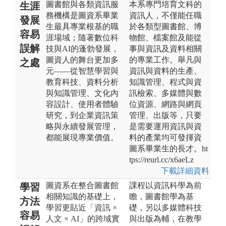
圖書館與各類資訊服
本系專門培育文科的
生涯
務機構是圖資系畢業
資訊人，不僅能任職
發展
生最具專業根基的職
於各類型圖書館、博
容易
涯場域；隨著數位科
物館、檔案館及能從
誤解
技與AI的蓬勃發展，
事與資訊及資料相關
圖資人的舞台更加多
的專業工作。舉凡與
之處
元——從智慧學習與
資訊與資料的生產、
教育科技、資料分析
知識管理、程式與資
與知識管理、文化內
訊檢索、多媒體與數
容設計、使用者體驗
位資源、網路與網頁
研究，到企業資訊策
管理、出版等，只要
略與永續發展管理，
是需要運用資訊與資
都能展現專業價值。
料的產業均可發揮資
圖系畢業生的長才。ht
tps://reurl.cc/x6aeLz
下載詳細資料
圖資系在整合圖書館
課程以資訊科學為前
學習
相關知識的基礎上，
瞻，圖書館學為基
方法
學習更貼近「資訊 ×
礎，另以多媒體科技
容易
人文 × AI」的跨域實
與出版為輔，在教學