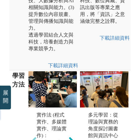
技、大數據分析與AI
科技、數位典藏、資
相關知識與能力。(3)
訊出版等專業之應
提升數位內容規畫、
用，將「資訊」之意
管理與傳播知識與能
涵做完整之詮釋。
力。
透過學習結合人文與
下載詳細資料
科技，培養創造力與
專業競爭力。
下載詳細資料
學習
方法
展
開
實務案例分
析：
自
實作法 (程式
多元學習：從
在理論的學習
在
實作、多媒體
理論與實務的
基礎上，透過
主
實作、理論實
角度探討圖書
實際發生的案
充
作)：
館與資訊中心