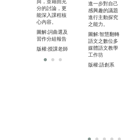
與，並藉由充
展
進一步對自己
分的討論，更
感興趣的議題
圖
能深入課程核
進行主動探究
海
心內容。
之能力。
版
圖解:詞曲選及
圖解:智慧翻轉
習作分組報告
語文之數位多
媒體語文教學
版權:授課老師
工作坊
版權:語創系