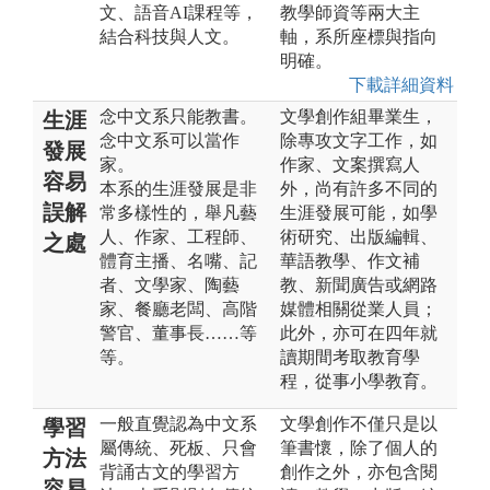
文、語音AI課程等，
教學師資等兩大主
結合科技與人文。
軸，系所座標與指向
明確。
下載詳細資料
念中文系只能教書。
文學創作組畢業生，
生涯
念中文系可以當作
除專攻文字工作，如
發展
家。
作家、文案撰寫人
容易
本系的生涯發展是非
外，尚有許多不同的
誤解
常多樣性的，舉凡藝
生涯發展可能，如學
人、作家、工程師、
術研究、出版編輯、
之處
體育主播、名嘴、記
華語教學、作文補
者、文學家、陶藝
教、新聞廣告或網路
家、餐廳老闆、高階
媒體相關從業人員；
警官、董事長……等
此外，亦可在四年就
等。
讀期間考取教育學
程，從事小學教育。
一般直覺認為中文系
文學創作不僅只是以
學習
屬傳統、死板、只會
筆書懷，除了個人的
方法
背誦古文的學習方
創作之外，亦包含閱
容易