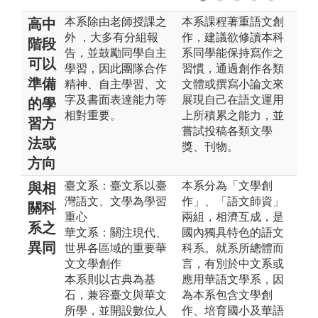
本系除由老師授課之
本系課程著重語文創
高中
外 ，大多有分組報
作，建議欲修讀本科
階段
告，並鼓勵同學自主
系同學能保持寫作之
可以
學習，因此團隊合作
習慣，通過創作各類
準備
精神、自主學習、文
文體或撰寫小論文來
字及書面表達能力等
展現自己在語文運用
的學
相對重要。
上所積累之能力，並
習方
嘗試投稿各類文學
法或
獎、刊物。
方向
臺文系：臺文系以臺
本系分為「文學創
與相
灣語文、文學為學習
作」、「語文師資」
關科
重心
兩組，相濟互成，是
系之
華文系：關注現代、
國內獨具特色的語文
異同
世界各區域的重要華
科系。就系所總體而
文文學創作
言，有別於中文系或
本系則以古典為基
應用華語文學系，因
石，兼容臺文與華文
為本系包含文學創
所學，並開設數位人
作、培育國小及華語