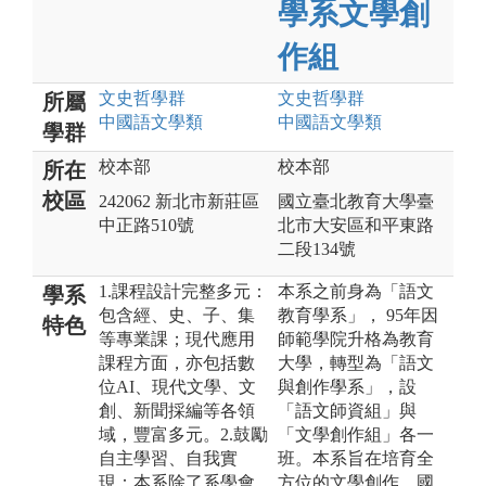
學系文學創
作組
文史哲
學群
文史哲
學群
所屬
中國語文
學類
中國語文
學類
學群
校本部
校本部
所在
校區
242062 新北市新莊區
國立臺北教育大學臺
中正路510號
北市大安區和平東路
二段134號
1.課程設計完整多元：
本系之前身為「語文
學系
包含經、史、子、集
教育學系」， 95年因
特色
等專業課；現代應用
師範學院升格為教育
課程方面，亦包括數
大學，轉型為「語文
位AI、現代文學、文
與創作學系」，設
創、新聞採編等各領
「語文師資組」與
域，豐富多元。2.鼓勵
「文學創作組」各一
自主學習、自我實
班。本系旨在培育全
現：本系除了系學會
方位的文學創作、國