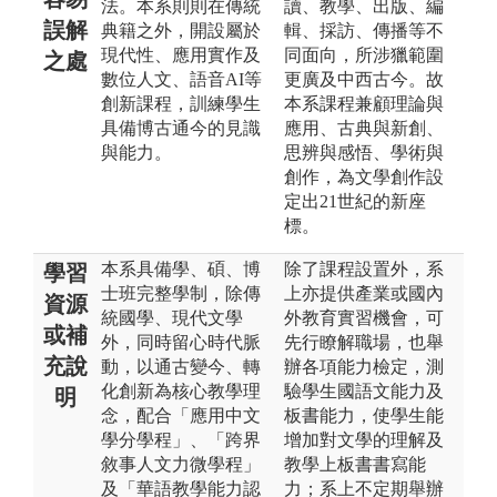
法。本系則則在傳統
讀、教學、出版、編
誤解
典籍之外，開設屬於
輯、採訪、傳播等不
現代性、應用實作及
同面向，所涉獵範圍
之處
數位人文、語音AI等
更廣及中西古今。故
創新課程，訓練學生
本系課程兼顧理論與
具備博古通今的見識
應用、古典與新創、
與能力。
思辨與感悟、學術與
創作，為文學創作設
定出21世紀的新座
標。
本系具備學、碩、博
除了課程設置外，系
學習
士班完整學制，除傳
上亦提供產業或國內
資源
統國學、現代文學
外教育實習機會，可
或補
外，同時留心時代脈
先行瞭解職場，也舉
充說
動，以通古變今、轉
辦各項能力檢定，測
化創新為核心教學理
驗學生國語文能力及
明
念，配合「應用中文
板書能力，使學生能
學分學程」、「跨界
增加對文學的理解及
敘事人文力微學程」
教學上板書書寫能
及「華語教學能力認
力；系上不定期舉辦