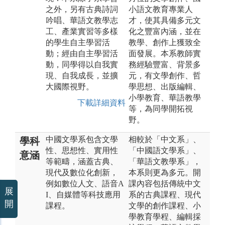
之外，另有古典詩詞
小語文教育專業人
吟唱、華語文教學志
才，使其具備多元文
工、產業實習等多樣
化之豐富內涵，並在
的學生自主學習活
教學、創作上獲致全
動；經由自主學習活
面發展。本系教師實
動，同學得以自我實
務經驗豐富、背景多
現、自我成長，並擴
元，有文學創作、哲
大國際視野。
學思想、出版編輯、
小學教育、華語教學
下載詳細資料
等，為同學開拓視
野。
中國文學系包含文學
相較於「中文系」、
學科
性、思想性、實用性
「中國語文學系」、
意涵
等範疇，涵蓋古典、
「華語文教學系」，
現代及數位化創新，
本系則更為多元。開
例如數位人文、語音A
課內容包括傳統中文
展
I、自媒體等科技應用
系的古典課程、現代
開
課程。
文學的創作課程、小
學教育學程、編輯採