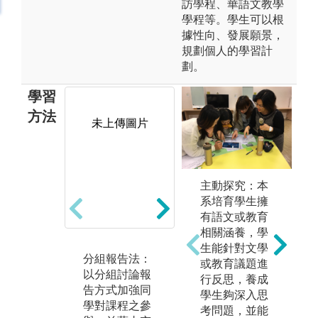
訪學程、華語文教學
學程等。學生可以根
據性向、發展願景，
規劃個人的學習計
劃。
學習
方法
未上傳圖片
主動探究：本
翻轉學習法：
系培育學生擁
由學生製作PP
有語文或教育
T、書面報告
相關涵養，學
等，於課程上
自
生能針對文學
進行講解。
分組報告法：
學
或教育議題進
圖解:學生報告
以分組討論報
科
行反思，養成
告方式加強同
自
版權:文字學課
學生夠深入思
學對課程之參
習
程
考問題，並能