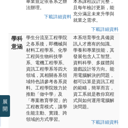
畢業規定依各系之辦
本系課程設計完整，
法辦理。
且每年檢討更新，能
充分滿足未來升學與
下載詳細資料
就業之需求。
下載詳細資料
學生分流至工程學院
本系培育學生具備資
學科
之各系後，即機械與
訊人才應有的知識、
意涵
材料工程學系、化學
學養和專業技能，其
工程與生物科技學
發展包含人工智慧、
系、電機工程學系、
資料科學、多媒體與
資訊工程學系等四大
遊戲設計等方向。能
領域，其相關各系領
用電腦解決的問題，
域特色請參考各系資
都可以算是資訊工程
料。工程學院致力於
的範疇，簡單而言，
推動「做中學」及
資工系就是教你寫程
「專案教育學習」的
式與如何運用電腦解
展
工程教育模式，讓學
決問題。
開
生能主動、實踐、跨
領域的方式學習。
下載詳細資料