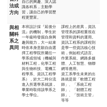
自己的興趣、深入認
法或
識各科系，主動學
方向
習，讓自己的學習歷
程更豐富。
本班設計採『延後分
課程上的差異，資訊
與相
流』的機制，學生於
管理系的課程重視在
關科
一年級時發掘自身興
管理和資料的運用。
系之
趣與能力，大一結束
資訊工程系的課程則
異同
時依本身意願自由選
是學一些資訊核心技
擇工程學院所屬任一
術，例如程式語言、
學系或領域（機械與
作業系統、網路多媒
材料工程，化學工程
體、人工智慧、物聯
與生物科技、電機工
網等應用。
程學系、資訊工程學
資工系學生未來的出
系），於大二時分流
路就是當「軟體工程
進入所選學系就讀，
師」、「系統工程
畢業時取得該學系之
師」、「韌體工程
學士學位。
師」、「技術主管」
等等