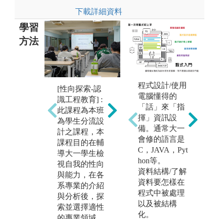
下載詳細資料
學習
方法
[
備
程式設計/使用
[基礎課程-專
[性向探索-認
課
電腦懂得的
業理論與實作]
識工程教育] :
材
「話」來「指
: 大一有基礎工
此課程為本班
機
揮」資訊設
程課程，包括
為學生分流設
個
備。通常大一
物理、化學、
計之課程，本
基
會修的語言是
微積分等核心
課程目的在輔
助
C，JAVA，Pyt
課程，課程教
導大一學生檢
銜
hon等。
學除了課堂講
視自我的性向
系
資料結構/了解
課之外，還有
與能力，在各
包
資料要怎樣在
實作實驗課
系專業的介紹
圖
程式中被處理
程，例如 : 普
與分析後，探
造
以及被結構
通物理實驗、
索並選擇適性
導
化。
普通化學實
的專業領域，