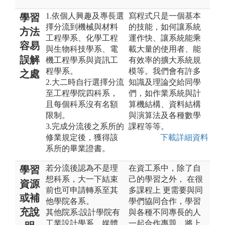
1.依個人興趣及專長選
寫程式只是一個基本
學習
擇分流到機械與材料
的技能，如何讓系統
方法
工程學系、化學工程
運作快、讓系統能乘
容易
與生物科技學系、電
載大量的使用者、能
誤解
機工程學系與資訊工
有效率的擴大系統規
程學系。
模等。我們會有許多
之處
2.大二時自行選擇分流
知識及理論交給同學
至工程學院四科系，
們，如作業系統與計
且每個科系沒有名額
算機結構、資料結構
限制。
與演算法及各種數學
3.完成分流後之系所的
課程等等。
修業規定後，獲得該
下載詳細資料
系所的畢業證書。
若分流後認為不是理
在資工系中，除了自
學習
想科系，大一下結束
己的學習之外， 在很
資源
前也可申請轉系至其
多課程上 更需要與同
或補
他學院各系。
學們協同合作，學習
充說
其他院系:設計學院有
與各種不同專長的人
工業設計學系、媒體
一起合作專題，將上