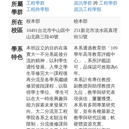
工程
學群
資訊
學群
跨
工程
學群
所屬
工程跨學類
資訊工程
學類
學群
校本部
校本部
所在
校區
10491台北市中山區中
251新北市淡水區真理
山北路三段40號
街32號
本班設立的目的在落
本系通過教育部「109
學系
實大一不分系延後分
學年高等教育評鑑中
特色
流的精神，以利學生
心」，系所評鑑認
適性發展。入學之學
可，品保認可效期為6
生等修完大一課程後
年。
再分流至各學系繼續
本系計有專任教授、
修習後段課程，以取
副教授與助理教授共
得學士學位。 學生可
九位，教學與研究表
以在大一時依興趣與
現俱佳，屢屢獲獎。
能力探索未來發展方
本系有多間專業研究
向。大二分流至工程
室，並有各種最新之
學院各系之名額沒有
教學與研究設備，軟
限制，分流後修課與
硬體資源充實。