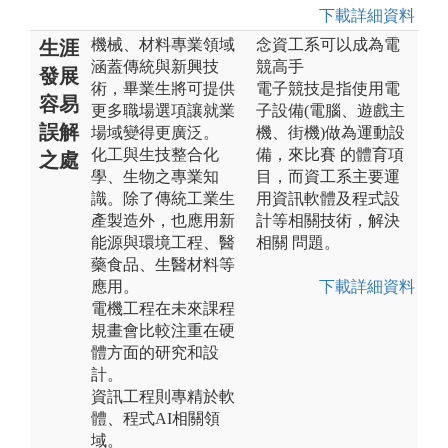
下載詳細資料
機械、材料專業領域
念資工系可以成為電
生涯
涵蓋傳統與新興技
競高手
發展
術，畢業生將可提供
電子競技是指使用電
容易
更多職場選項讓就業
子設備(電腦、遊戲主
誤解
場域變得更廣泛。
機、街機)做為運動設
化工與生技整合化
備，來比賽 的體育項
之處
學、生物之專業知
目，而資工系主要運
識。除了傳統工業生
用資訊軟體及程式設
產製造外，也應用新
計等相關技術，解決
能源與環境工程、醫
相關 問題。
藥食品、生醫材料等
應用。
下載詳細資料
電機工程在未來課程
規畫會比較注重在硬
體方面的研究和設
計。
資訊工程則專精於軟
體、程式AI相關領
域。