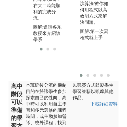
域
演算法/教你如
驗、普通生物
在大二時能順
礎
何用程式以高
實驗、電工實
利的完成分
機
效能方式來解
驗、程設實驗
流。
機
決問題。
等。
圖解:邀請各系
代
圖解:第一次寫
教授來介紹該
程式就上手
學系
本班延後分流的機制
以競賽方式鼓勵學生
高中
目的在於讓學生多加
學習並藉以觀摩其他
階段
探索自己的性向，高
作品。
可以
中時可以利用自主學
下載詳細資料
準備
習和多元選修的課程
時間，或主動參加營
的學
隊、校外課程，找到
習方