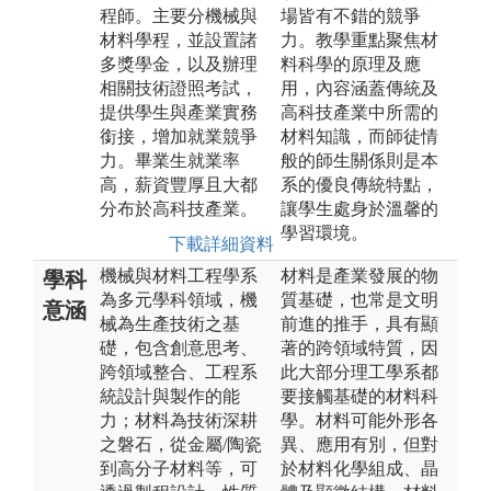
程師。主要分機械與
場皆有不錯的競爭
材料學程，並設置諸
力。教學重點聚焦材
多獎學金，以及辦理
料科學的原理及應
相關技術證照考試，
用，內容涵蓋傳統及
提供學生與產業實務
高科技產業中所需的
銜接，增加就業競爭
材料知識，而師徒情
力。畢業生就業率
般的師生關係則是本
高，薪資豐厚且大都
系的優良傳統特點，
分布於高科技產業。
讓學生處身於溫馨的
學習環境。
下載詳細資料
機械與材料工程學系
材料是產業發展的物
學科
為多元學科領域，機
質基礎，也常是文明
意涵
械為生產技術之基
前進的推手，具有顯
礎，包含創意思考、
著的跨領域特質，因
跨領域整合、工程系
此大部分理工學系都
統設計與製作的能
要接觸基礎的材料科
力；材料為技術深耕
學。材料可能外形各
之磐石，從金屬/陶瓷
異、應用有別，但對
到高分子材料等，可
於材料化學組成、晶