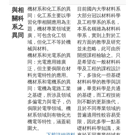
機材系和化工系的異
目前國內大學材料系
與相
同：化工系主要以學
大部分冠以材料科學
關科
習化學相關應用為主
及工程學系的系名，
系之
題，機材專業領域更
本系名稱雖為材料科
異同
廣，可包含化工領
學系，實則上對於工
域，但化工不等於機
程方面的教學及研究
械與材料。
並未忽略，此可由所
機材系和光電系的異
開授課程檢驗之。只
同：光電應用雖廣
是希望在一般材料科
泛，但主要侷限在材
學及工程的課程設計
料光電特性的應用。
下，多強化一些基礎
機材系和電機系的異
材料科學的教學與訓
同：電機為電路工業
練，畢竟科學是共通
之基礎，所涉及領域
的基礎，而工程技術
多偏電力與電子，仍
則不斷的更新換代，
侷限於電學領域。機
且於不同專業領域的
材系領域則有物化光
普遍適用性較容易受
機電等特性，涵蓋範
限，因此多學一點基
圍大。
礎材料科學知識，未
下載詳細資料
來於不同專業領域有