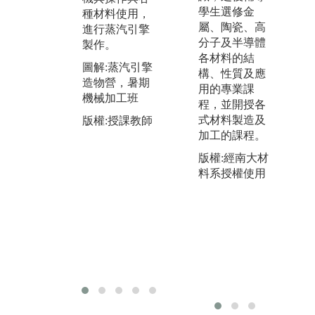
析方法，透過
學生選修金
種材料使用，
「專題實
圖
屬、陶瓷、高
進行蒸汽引擎
驗」、「專題
實
分子及半導體
製作。
實作」成果發
各材料的結
版
表海報競賽，
圖解:蒸汽引擎
構、性質及應
以充實學生材
造物營，暑期
用的專業課
料實驗及實作
機械加工班
程，並開授各
技能，培養論
式材料製造及
版權:授課教師
文撰寫及海報
加工的課程。
製作能力。
版權:經南大材
http://www.mse.
料系授權使用
ttu.edu.tw/bin/h
ome.php
圖解:專題研究
與專題競賽發
表
版權:授課教師