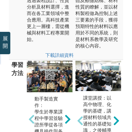
透過製程設計、性質
體及顯微結構、材料
分析及材料選擇，進
性質的瞭解，並以材
而在各工業領域中整
料製程做為控制上述
合應用。高科技產業
三要素的手段，獲得
更上一層樓，需從機
預期特性的材料以應
械與材料工程專業開
用於不同的系統，則
展
始。
是材料系教學及研究
開
的核心內容。
下載詳細資料
學習
方法
本
課堂講授：以
動手製造實
關
專題研究與專
高中物理、化
作：
「
題競賽：結合
學的基礎，講
學生於專業課
理
大學所學理論
授材料領域共
程中學習並驗
學
與實務知識，
通性的基礎知
證所學從各項
以
應用實驗及分
識，之後輔導
機具操作與各
習