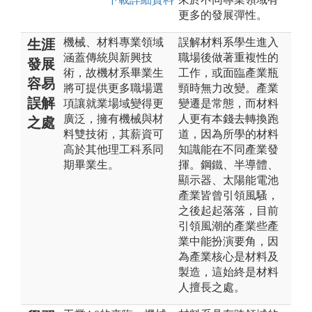
更多的發展彈性。
機械、材料專業領域
誤解材料系學生進入
生涯
涵蓋傳統與新興技
職場後做著重複性的
發展
術，故機材系畢業生
工作，或面臨產業瓶
容易
將可提供更多職場選
頸時無力改變。產業
誤解
項讓就業場域變得更
變遷是常態，而材料
廣泛，擁有機械與材
人更有本錢去轉換跑
之處
料雙技術，其薪資可
道，因為所學的材料
高於其他理工科系同
知識能在不同產業發
期畢業生。
揮。鋼鐵、半導體、
顯示器、太陽能電池
產業皆曾引領風騷，
之後起起落落，目前
引領風潮的產業些產
業中能扮演要角，因
為產業核心是材料及
製造，這始終是材料
人擅長之處。