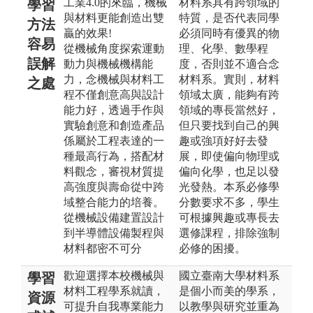
工業4.0的來臨，機械
材料系具有跨領域的
學習
與材料更能創造出雙
特質，是否代表同學
方法
贏的效果!
必須同時有優異的物
容易
從機械角度探索運動
理、化學、數學程
誤解
動力與機械機構能
度，否則並不適合念
力，念機械與材料工
材料系。實則，材料
之處
程不僅創意高與設計
領域太廣，能夠有跨
能力好，透過手作與
領域的專長當然好，
實驗創意和創造產品
但只要找到自己的興
係屬於工程表達的一
趣或強項好好去發
種最高行為，搭配材
展，即使偏向物理或
料觀念，審視材質提
偏向化學，也足以發
高強度與壽命從中跨
光發熱。本系必修學
域整合能力的培養。
分數要求不多，學生
從機械設備建置設計
可根據興趣或專長去
到半導體設備製程與
選修課程，排除強制
材料都密不可分
必修的困擾。
歡迎選擇本校機械與
國立臺南大學材料系
學習
材料工程學系就讀，
是個小而美的學系，
資源
可提升自我專業能力
以教學與研究並重為