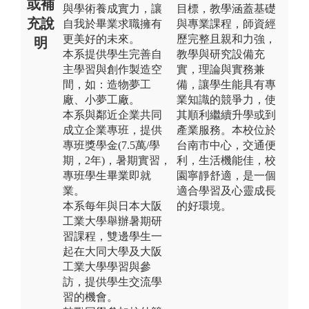
或補
與學術養成實力，讓
目標，教學涵蓋基礎
充說
自我於畢業求職擁有
與專業課程，師資經
更美好的未來。
歷完整且親和力強，
明
本系提供學生完善自
教學與研究設備充
主學習與創作製造空
實，理論與實務兼
間，如：造物夢工
備，讓學生能具有專
廠、小夢工廠。
業知識的競爭力，使
本系與鄰近企業共同
其順利繼續升學或到
成立企業專班，提供
產業服務。本校位於
專班獎學金(7.5萬/學
台南市中心，交通便
期，2年)，暑期實習，
利，生活機能佳，校
專班學生畢業即就
園寧靜舒適，是一個
業。
適合學習及心靈成長
本系每年與日本大阪
的好環境。
工業大學舉辦暑期研
習課程，雙邊學生一
起在大同大學及大阪
工業大學學習與參
訪，提供學生交流學
習的機會。