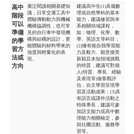
廣泛閱讀相關基礎知
建議高中生(1)具備數
高中
識，日常交通工具中
理或自然學科的基本
階段
體驗傳動動力與機械
能力，建議修習與本
可以
機構協調性，也可常
系相關領域課程，
準備
見的自行車中發現機
如：物理、化學、數
構與結構的設計，更
學、英語文等科目；
的學
能體驗到材料帶來的
(2)擁有能自我學習能
習方
強度與輕量化的表
力及毅力、願意接受
法或
現。
新穎且未知領域挑戰
方向
的特質，建議可對個
人(特質、專長、經驗
及表現等)做客觀評
估，自主學習呈現學
習及活動成果；(3)具
有語言或課外活動之
特殊專長，建議可參
加語文能力或高中數
理能力相關檢定，參
與社團活動、服務學
習等。