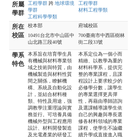
工程
學群
跨
地球環境
工程
學群
所屬
學群
材料工程
學類
學群
工程科學
學類
校本部
府城校區
所在
校區
10491台北市中山區中
700臺南市中西區樹林
山北路三段40號
街二段33號
本系旨在培育學生具
本系定位為一個小而
學系
有機械與材料專業領
精緻、以教學為重的
特色
域之技術與特質，由
材料科學系，提供完
機械製造與材料性質
整的專業課程，且課
間之關係，瞭解機
程設計上要求較少的
構、系統及自動化設
必修學分數，讓學生
計，並結合材料種
的專業選擇更具彈
類、特性及用途，強
性，再藉由導師諮詢
調教學注重理論與實
及選課輔導讓學生依
務並行。可培養具備
自己的興趣與專長選
機械外型與工程應用
修各材料領域的專業
設計、材料開發製造
課程，使學生不論繼
及光電產業的研發工
續升學或直接進入職