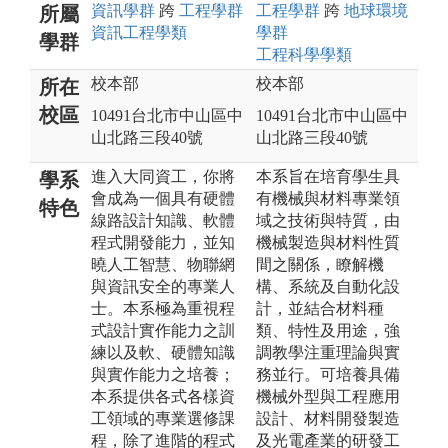
資訊
學群
跨
工程
學群
工程
學群
跨
地球環境
所屬
資訊工程
學類
學群
學群
工程科學
學類
校本部
校本部
所在
校區
10491台北市中山區中
10491台北市中山區中
山北路三段40號
山北路三段40號
進入大同資工，你將
本系旨在培育學生具
學系
會成為一個具有硬體
有機械與材料專業領
特色
線路設計知識、軟體
域之技術與特質，由
程式開發能力，並知
機械製造與材料性質
曉人工智慧、物聯網
間之關係，瞭解機
與資訊安全的專業人
構、系統及自動化設
士。本系極為重視程
計，並結合材料種
式設計實作能力之訓
類、特性及用途，強
練以及軟、硬體知識
調教學注重理論與實
與實作能力之培養；
務並行。可培養具備
本系提供各式各樣資
機械外型與工程應用
工領域的專業選修課
設計、材料開發製造
程，除了進階的程式
及光電產業的研發工