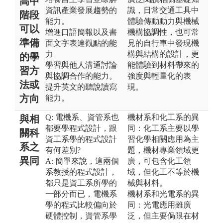
高中
資訊產業發展趨勢的
識，日常交通工具中
階段
能力。
體驗傳動動力與機械
可以
增進口語簡報以及書
機構協調性，也可常
準備
面文字表達觀點的能
見的自行車中發現機
力
構與結構的設計，更
的學
學習與他人溝通討論
能體驗到材料帶來的
習方
與協調合作的能力。
強度與輕量化的表
法或
提升英文的聽說讀寫
現。
方向
能力。
Q: 電機系、資管系也
機材系和化工系的異
與相
都要學程式設計，跟
同：化工系主要以學
關科
資工系學的程式設計
習化學相關應用為主
系之
有何差別?
題，機材專業領域更
異同
A: 簡單來說，這兩個
廣，可包含化工領
系教授的程式設計，
域，但化工不等於機
都只是資工系所學的
械與材料。
一部分而已，電機系
機材系和光電系的異
學的程式比較偏向於
同：光電應用雖廣
硬體控制，資管系學
泛，但主要侷限在材