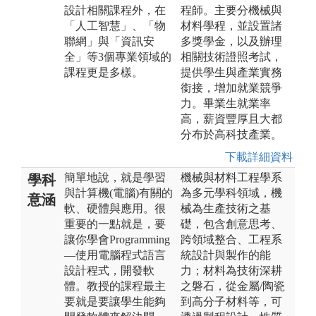
設計相關課程外，在
程師。主要分機械與
「人工智慧」、「物
材料學程，並設置諸
聯網」與「資訊安
多獎學金，以及辦理
全」等3個專業領域的
相關技術證照考試，
課程更是多樣。
提供學生與產業實務
銜接，增加就業競爭
力。畢業生就業率
高，薪資豐厚且大都
分布於高科技產業。
下載詳細資料
簡單地說，就是學習
機械與材料工程學系
學科
與計算機(電腦)有關的
為多元學科領域，機
意涵
軟、硬體與應用。很
械為生產技術之基
重要的一點就是，要
礎，包含創意思考、
讓你學會Programming
跨領域整合、工程系
—使用電腦程式語言
統設計與製作的能
設計程式，開發軟
力；材料為技術深耕
體。教授的課程最主
之磐石，從金屬/陶瓷
要就是要讓學生能夠
到高分子材料等，可