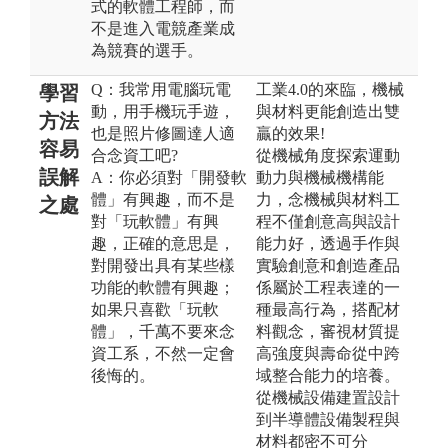
式的軟體工程師，而
不是進入電競產業成
為競賽的選手。
Q：我常用電腦玩電
工業4.0的來臨，機械
學習
動，用手機玩手遊，
與材料更能創造出雙
方法
也是照片修圖達人適
贏的效果!
容易
合念資工吧?
從機械角度探索運動
誤解
A：你必須對「開發軟
動力與機械機構能
體」有興趣，而不是
力，念機械與材料工
之處
對「玩軟體」有興
程不僅創意高與設計
趣，正確的意思是，
能力好，透過手作與
對開發出具有某些樣
實驗創意和創造產品
功能的軟體有興趣；
係屬於工程表達的一
如果只喜歡「玩軟
種最高行為，搭配材
體」，千萬不要來念
料觀念，審視材質提
資工系，不然一定會
高強度與壽命從中跨
後悔的。
域整合能力的培養。
從機械設備建置設計
到半導體設備製程與
材料都密不可分