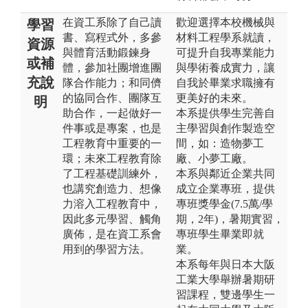
在資工系除了自己讀
歡迎選擇本校機械與
學習
書、寫程式外，多參
材料工程學系就讀，
資源
與體育活動鍛鍊身
可提升自我專業能力
或補
體，參加社團增進團
與學術養成實力，讓
充說
隊合作能力；和同儕
自我於畢業求職擁有
的協同合作、團隊互
更美好的未來。
明
助合作，一起做好一
本系提供學生完善自
件事或是專案，也是
主學習與創作製造空
工程教育中重要的一
間，如：造物夢工
環；未來工程教育除
廠、小夢工廠。
了工程基礎訓練外，
本系與鄰近企業共同
也講究創造力、想像
成立企業專班，提供
力溶入工程教育中，
專班獎學金(7.5萬/學
因此多元學習、觸角
期，2年)，暑期實習，
廣佈，是在資工系會
專班學生畢業即就
用到的學習方法。
業。
本系每年與日本大阪
工業大學舉辦暑期研
習課程，雙邊學生一