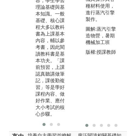
容，學生學習
定
上機實作(於電
種材料使用，
理論基礎與基
並
腦教室直接使
進行蒸汽引擎
本知識。一般
培
用電腦撰寫程
製作。
基礎、核心課
料
式)的課程，培
程大多以教科
析
圖解:蒸汽引擎
養程式實作的
書為上課基本
作
造物營，暑期
能力。大二
內容，輔以參
生
機械加工班
「數位電子
考書，因此閱
成
學」搭配3小時
版權:授課教師
讀教科書是基
通
的「數位電子
本功夫。「課
及
實驗」，「邏
前預習，上課
告
h
輯設計」搭配3
認真聽講做筆
其
t
小時的「邏輯
記，課後勤複
報
o
設計實驗」，
習」等是學好
力
訓練學生具有
課程內容、做
硬體線路設計
好作業、應付
的基本知識與
大小考試的核
能力。
心步驟。
培養自主學習並瞭解
廣泛閱讀相關基礎知