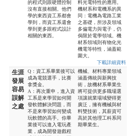
的程式則跟硬體控制
料光電特性的應用。
沒有直接相關。他們
機材系和電機系的異
學的東西資工系都會
同：電機為電路工業
學到，而資工系還會
之基礎，所涉及領域
學到更多跟程式設計
多偏電力與電子，仍
相關的東西。
侷限於電學領域。機
材系領域則有物化光
機電等特性，涵蓋範
圍大。
下載詳細資料
Q：資工系畢業後可以
機械、材料專業領域
生涯
成為電競選手，比賽
涵蓋傳統與新興技
發展
拿獎金。
術，故機材系畢業生
容易
A：再次重申，進入資
將可提供更多職場選
誤解
工系是來學習如何開
項讓就業場域變得更
發軟體解決問題，而
廣泛，擁有機械與材
之處
不是來學習如何變成
料雙技術，其薪資可
玩軟體的高手。你畢
高於其他理工科系同
業後可以進入電玩產
期畢業生。
業，成為開發遊戲程