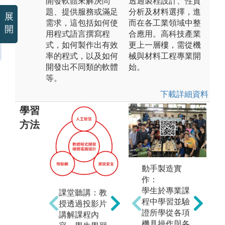
開發軟體來解決問
透過製程設計、性質
題、提供服務或滿足
分析及材料選擇，進
展
需求，這包括如何使
而在各工業領域中整
開
用程式語言撰寫程
合應用。高科技產業
式，如何製作出有效
更上一層樓，需從機
率的程式，以及如何
械與材料工程專業開
開發出不同類的軟體
始。
等。
下載詳細資料
學習
方法
上機實驗：
動手製造實
「動手做、做
作：
中學」。大一
學生於專業課
課堂聽講：教
專
上、下學期的
程中學習並驗
授透過投影片
生
「程式設計」
證所學從各項
講解課程內
授
同時搭配3小時
機具操作與各