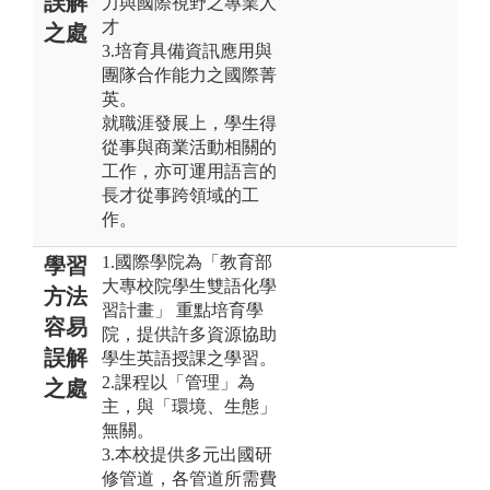
誤解
力與國際視野之專業人
才
之處
3.培育具備資訊應用與
團隊合作能力之國際菁
英。
就職涯發展上，學生得
從事與商業活動相關的
工作，亦可運用語言的
長才從事跨領域的工
作。
1.國際學院為「教育部
學習
大專校院學生雙語化學
方法
習計畫」 重點培育學
容易
院，提供許多資源協助
誤解
學生英語授課之學習。
2.課程以「管理」為
之處
主，與「環境、生態」
無關。
3.本校提供多元出國研
修管道，各管道所需費