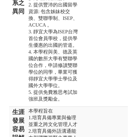
系之
2. 提供豐沛的出國留學
異同
資源: 包含姊妹校交
換、雙聯學制、ISEP、
ACUCA 。
3. 靜宜大學為ISEP台灣
首位會員學校，提供學
生優惠的出國的管道。
4. 本學程與美、德及英
國的數所大學有雙聯學
位合作，申請修讀雙聯
學位的同學，畢業可獲
得靜宜大學學士學位及
國外大學學位。
5. 提供免費雅思考試加
強班及獎勵金。
本學程旨在
生涯
1.培育具備專業與倫理
發展
並重之跨文化管理人才
容易
2.培育具備外語溝通能