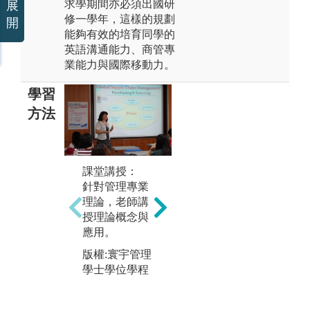
求學期間亦必須出國研
展
修一學年，這樣的規劃
開
能夠有效的培育同學的
英語溝通能力、商管專
業能力與國際移動力。
學習
方法
專
課堂講授：
個案討論 (Case
授
針對管理專業
Study)：
一
理論，老師講
授課老師針對
務
授理論概念與
課程內容挑選
所
應用。
合適個案給予
礎
同學討論，就
用
版權:寰宇管理
個案所提供的
來
學士學位學程
資訊讓學生學
任
習應用所學理
esi