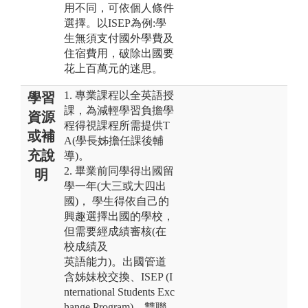
用不同，可依個人條件
選擇。以ISEP為例:學
生無須支付國外學費及
住宿費用，破除出國要
花上百萬元的迷思。
1. 專業課程以全英語授
學習
課，為減輕學習負擔學
資源
程得視課程所需提供T
或補
A(學長姊擔任課後輔
充說
導)。
2. 畢業前同學得出國留
明
學一年(大三或大四出
國)， 學生得依自己的
興趣選擇出國的學校，
但需要經成績審核(在
校成績及
英語能力)。出國管道
含姊妹校交換、ISEP (I
nternational Students Exc
hange Program)、雙聯