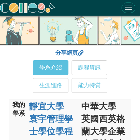
ColleGo! 大學選才與高中育才輔助系統
分享網頁
學系介紹
課程資訊
生涯進路
能力特質
我的
靜宜大學
中華大學
學系
寰宇管理學
英國西英格
士學位學程
蘭大學企業