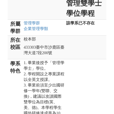
管理雙學士
學位學程
管理
學群
該學系已不存在
所屬
企業管理
學類
學群
校本部
所在
校區
433303臺中市沙鹿區臺
灣大道7段200號
1. 畢業後授予「管理學
學系
學士」學位。
特色
2. 學程開設之專業課程
以全英文授課。
3. 畢業前須至少出國研
修一學年(雙聯、交
換)，建議以攻讀國際
雙學位為目標(英、
美、德)。本學程學生
國外研修達成率為10