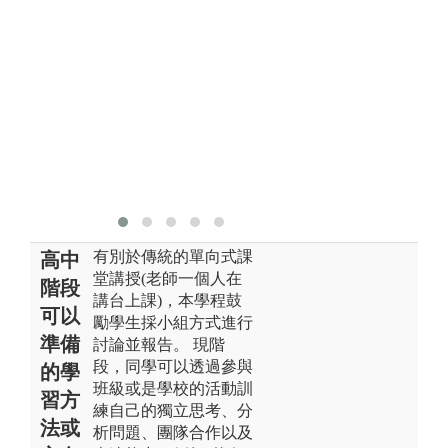
論，透過授課
wo
教師的帶領，
版
讓同學們閱讀
學
個案、討論與
分析個案，最
後提出建議與
改善方向。
版權:寰宇管理
學士學位學程
有別於傳統的單向式課
高中
堂講授(老師一個人在
階段
講台上課)，本學程鼓
可以
勵學生採小組方式進行
準備
討論並報告。 現階
段，同學可以透過參與
的學
班級或是學校的活動訓
習方
練自己的獨立思考、分
法或
析問題、團隊合作以及