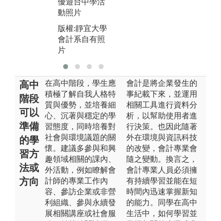
優遊台中學活
動照片
版權:靜宜大學
會計系自有照
片
在高中階段，學生應
會計是將企業發生的
高中
積極了解自我人格特
事紀載下來，並運用
階段
質與優勢，並培養細
相關工具進行資料分
可以
心、沉著與穩定的學
析，以幫助使用者進
準備
習態度，同時培養對
行決策。也因此隨著
社會與環境議題的關
外在環境與資訊科技
的學
懷。建議多參與和興
的改變，會計專業會
習方
趣領域相關的課內、
隨之變動。換言之，
法或
外活動，例如瞭解會
會計專業人員必須擁
方向
計師的專業工作內
有持續學習並能在短
容、參訪企業或非營
時間內迅速掌握新知
利組織、參與永續發
的能力。同學在高中
展相關講座或社會服
生活中，如何學習並