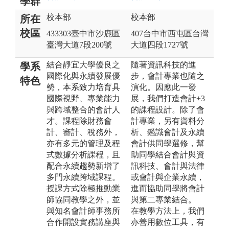
學群
校本部
校本部
所在
校區
433303臺中市沙鹿區
407台中市西屯區台灣
臺灣大道7段200號
大道四段1727號
結合靜宜大學優良之
隨著資訊科技的進
學系
國際化與永續發展優
步，會計專業也隨之
特色
勢，本系致力培育具
演化。因應此一發
國際視野、專業能力
展，我們打造會計+3
與跨域整合的會計人
的課程設計。除了會
才。課程除財務會
計專業，另有資料分
計、審計、稅務外，
析、鑑識會計及永續
亦有多元的管理及程
會計供同學選修，幫
式數據分析課程，且
助同學結合會計與資
配合永續趨勢新增了
訊科技、會計與法律
多門永續跨域課程。
或會計與企業永續，
授課方式除極推動業
進而協助同學將會計
師協同教學之外，並
與第二專業結合。
與知名會計師事務所
在教學方法上，我們
合作開設實務講座與
亦善用數位工具，有