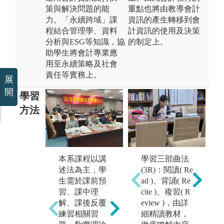
策與解決問題的能
重點也將由教導會計
力。「永續跨域」課
資訊的產生轉移到會
程結合管理學、資料
計資訊的使用及決策
分析與ESG等知識，協
的制定上。
助學生將會計專業應
用至永續策略及社會
責任等實務上。
展
開
學習
方法
線
經
本系課程以講
學習三部曲法
會
述法為主，學
(3R)：閱讀( Re
軟體操作: 商業
課
生需於課前預
ad )、背誦( Re
套裝軟體、企
生
習、課中理
cite )、複習( R
業資源規劃、
習
解、課後反覆
eview )，由詳
電腦審計等課
練習相關習
細精讀教材，
圖
程，搭配相關