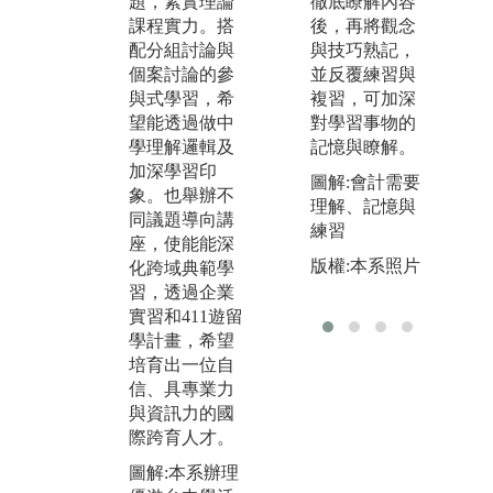
題，紮實理論
徹底瞭解內容
師
軟體，培養學
課程實力。搭
後，再將觀念
生實作及考照
版
配分組討論與
與技巧熟記，
能力。
會
個案討論的參
並反覆練習與
片
圖解:2023 電腦
與式學習，希
複習，可加深
稽核專題競賽
望能透過做中
對學習事物的
得獎照片
學理解邏輯及
記憶與瞭解。
加深學習印
版權:靜宜大學
圖解:會計需要
象。也舉辦不
會計系自有照
理解、記憶與
同議題導向講
片
練習
座，使能能深
版權:本系照片
化跨域典範學
習，透過企業
實習和411遊留
學計畫，希望
培育出一位自
信、具專業力
與資訊力的國
際跨育人才。
圖解:本系辦理