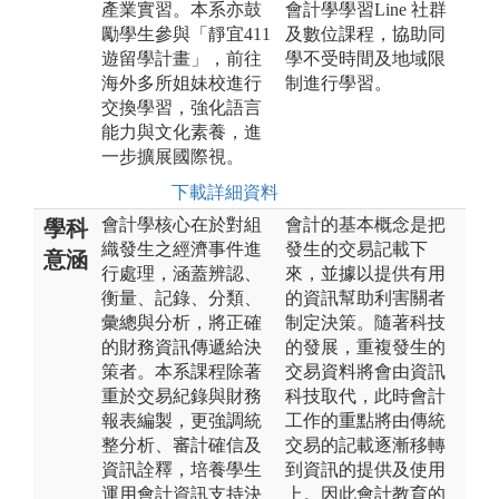
產業實習。本系亦鼓
會計學學習Line 社群
勵學生參與「靜宜411
及數位課程，協助同
遊留學計畫」，前往
學不受時間及地域限
海外多所姐妹校進行
制進行學習。
交換學習，強化語言
能力與文化素養，進
一步擴展國際視。
下載詳細資料
會計學核心在於對組
會計的基本概念是把
學科
織發生之經濟事件進
發生的交易記載下
意涵
行處理，涵蓋辨認、
來，並據以提供有用
衡量、記錄、分類、
的資訊幫助利害關者
彙總與分析，將正確
制定決策。隨著科技
的財務資訊傳遞給決
的發展，重複發生的
策者。本系課程除著
交易資料將會由資訊
重於交易紀錄與財務
科技取代，此時會計
報表編製，更強調統
工作的重點將由傳統
整分析、審計確信及
交易的記載逐漸移轉
資訊詮釋，培養學生
到資訊的提供及使用
運用會計資訊支持決
上。因此會計教育的