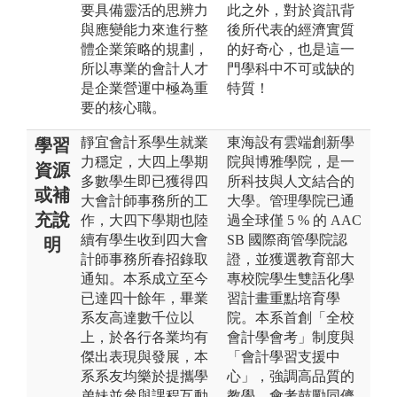
要具備靈活的思辨力
此之外，對於資訊背
與應變能力來進行整
後所代表的經濟實質
體企業策略的規劃，
的好奇心，也是這一
所以專業的會計人才
門學科中不可或缺的
是企業營運中極為重
特質！
要的核心職。
靜宜會計系學生就業
東海設有雲端創新學
學習
力穩定，大四上學期
院與博雅學院，是一
資源
多數學生即已獲得四
所科技與人文結合的
或補
大會計師事務所的工
大學。管理學院已通
充說
作，大四下學期也陸
過全球僅 5 % 的 AAC
續有學生收到四大會
SB 國際商管學院認
明
計師事務所春招錄取
證，並獲選教育部大
通知。本系成立至今
專校院學生雙語化學
已達四十餘年，畢業
習計畫重點培育學
系友高達數千位以
院。本系首創「全校
上，於各行各業均有
會計學會考」制度與
傑出表現與發展，本
「會計學習支援中
系系友均樂於提攜學
心」，強調高品質的
弟妹並參與課程互動
教學，會考鼓勵同儕