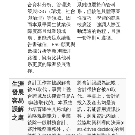
合資料分析、管理決
系雖也屬於商管科
策與ESG（環境、社會
系，但較無具體專業
與治理）等領域。因
性技巧，學習的範圍
而本系畢業生就業保
較廣泛，強調人際互
障度高且就業領域
動溝通的過程，且無
廣，更能跨足永續報
一套準則可遵循。
告書確信、ESG顧問與
數據分析等新興職涯
路徑，擁有比其他科
系更廣的職涯發展選
擇。
會計工作常被誤解會
將會計誤認為記帳，
生涯
被AI取代，事實上整
會計很快會被AI取
發展
合跨域及法律責任是A
代。事實上，會計的
容易
I無法取代的。本系致
投入及產出均是資
誤解
力培育學生具跨域的
訊，若能善用資訊技
策略規劃能力，畢業
科，洞見資訊內涵，
之處
後除一般財務會計、
並協助資料導向決策(d
審計稅務職務外，亦
ata-driven decision)的制