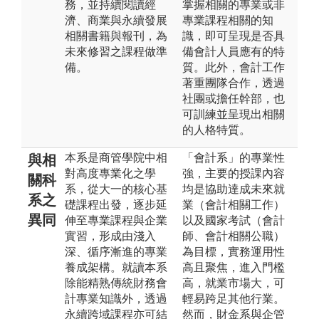
務，並持續閱讀經
掌握相關的專業或非
濟、商業與永續發展
專業課程相關的知
相關書籍與報刊，為
識，即可呈現是否具
未來修習之課程做準
備會計人員應有的特
備。
質。此外，會計工作
著重團隊合作，透過
社團或擔任幹部，也
可訓練並呈現出相關
的人格特質。
本系是商管學院中相
「會計系」的專業性
與相
對高度專業化之學
強，主要的授課內容
關科
系，從大一的核心基
均是協助達成未來就
系之
礎課程出發，逐步延
業（會計相關工作）
異同
伸至專業課程與企業
以及國家考試（會計
實習，形成由淺入
師、會計相關公職）
深、循序漸進的專業
為目標，實務運用性
養成架構。就讀本系
高且聚焦，進入門檻
除能精熟傳統財務會
高，就業市場大，可
計專業知識外，透過
輕易跨足其他行業。
永續跨域課程亦可結
然而，財金系與企管