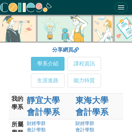
ColleGo! 大學選才與高中育才輔助系統
分享網頁
學系介紹
課程資訊
生涯進路
能力特質
我的
靜宜大學
東海大學
學系
會計學系
會計學系
財經
學群
財經
學群
所屬
會計
學類
會計
學類