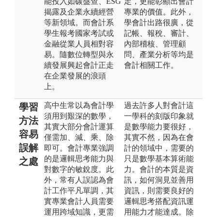
能投入如碳盤查、ESG
定，更能彰顯出會計
揭露及企業永續經營
專業的價值。此外，
等新領域。而會計系
學會計出路很廣，從
學生報考國家考試或
記帳、報稅、審計、
金融從業人員相對容
內部稽核、管理顧
易。隨數位轉型與永
問、產業分析等均是
續發展興起會計正走
會計相關工作。
在企業發展的浪頭
上。
高中生常以為會計學
過去許多人對會計這
學習
須用到艱深的數學，
一學科的刻版印象就
方法
其實大部分會計運算
是數學能力要很好，
容易
僅需加、減、乘、除
其實不然，因為在會
誤解
即可。會計專業強調
計的領域中，需要的
的是邏輯思考能力與
只是數學基本算術能
之處
對數字的敏銳度。此
力。會計的本質是資
外，常有人誤認為會
訊，如何洞見並善用
計工作平凡單調，其
資訊，則需要良好的
實專業會計人員需要
邏輯思考搭配資訊運
運用跨域知識，更需
用能力才能達成。除