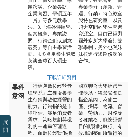
實作、個案教學、專
擔任，有完善的三個
題演講、企業參訪、
專業學群（創新、營
企業實習、學碩五年
運、行銷）特色教室
一貫」等多元教學
與特色研究室，以及
法。3.「海外遊留學、
超大空間的學生學習
個案競賽、專業證
資源室。目前已經與
照、行銷企劃或創意
國外多所大學簽訂雙
競賽」等自主學習活
聯學制，另外也與姊
動。4.多名畢業生錄取
妹校進行短期修課的
英澳全球百大碩士
合作。
班。
下載詳細資料
『行銷與數位經營管
國立聯合大學經營管
學科
理學系』主要培養學
理學系：經營管理是
意涵
生行銷與數位經營的
指企業內，為使生
能力。行銷指的是市
產、採購、物流、營
場評估、滿足消費者
業、勞動力、財務等
需求、策略規劃與獲
各種業務，能按經營
展
利的一連串管理過
目的順利地執行、有
開
程。而數位經營係指
效地調整而所進行的