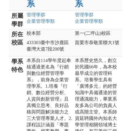
系
系
管理
學群
管理
學群
所屬
企業管理
學類
企業管理
學類
學群
校本部
第一(二坪山)校區
所在
校區
433303臺中市沙鹿區
苗栗市恭敬里聯大1號
臺灣大道7段200號
本系自114學年度起奉
本系歷史悠久，創立
學系
核通過更名為『行銷
於民國66年，為本校
特色
與數位經營管理學
最早成立的管理科
系』，前身為企業管
系。培養學生具有
理學系。1.培養『行
「廣博多元」的經營
銷、數位經營分析、
知識中具備通達的管
人資與創新管理』且
理通識能力，畢業系
具獨立思考、良好品
友多為公司的負責人
格與問題解決能力之
或高階主管。本系師
三大管理專業人才。2.
資延聘國外內知名大
課程設計涵蓋「專題
學管理相關領域博士