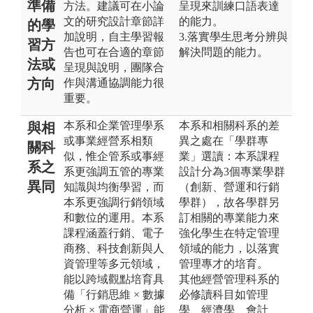
準備
方法。建議可在小論
呈現來訓練口語表達
文的研究設計章節詳
的能力。
的學
加說明，自主學習報
3.落實學生思考分辨與
習方
告也可在合適的章節
解決問題的能力。
法或
呈現與說明，團隊合
方向
作與溝通協調能力很
重要。
本系和企業管理學系
本系和相關科系的差
與相
或事業經營系相類
異之處在「學群專
關科
似，惟企管系或事經
業」選讀：本系課程
系之
系更強調五管的專業
設計分為3個專業學群
異同
知識與均衡學習，而
（創新、營運和行銷
本系更強調行銷領域
學群），故各學群另
和數位的運用。本系
訂相關的專業能力來
課程涵蓋行銷、電子
強化學生在特定管理
商務、科技創新與人
領域的能力，以落實
資管理等多元領域，
管理專才的培育。
能以跨域觀點培育具
其他經營管理科系的
備「行銷思維 × 數據
必修讀科目如管理
分析 × 電商營運」能
學、經濟學、會計