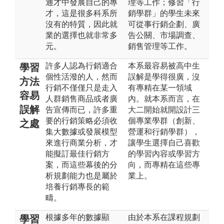
通才中發展自己的專
理等工作；修習「行
才，這是很多科系所
銷學群」的學生未來
沒有的特質，因此就
可從事行銷企劃、廣
業的選擇也就非常多
告公關、市場調查、
元。
銷售管理等工作。
許多人認為行銷適合
本系最容易被高中生
學習
個性活潑的人，然而
誤解是學得很廣，沒
方法
行銷不僅僅只是走入
有專精在某一領域
容易
人群銷售商品或者廣
內。就本系而言，在
誤解
告宣傳而已，許多重
大二開始就開設計三
要的行銷策略必須收
個專業學群（創新、
之處
集大數據或發展模型
營運和行銷學群），
來進行商業分析，才
讓學生選擇自己喜歡
能擬訂最佳行銷方
的學習內容或學習方
案，而這些幕後的分
向，而專精在這些專
析規劃能力也是屬於
業上。
培養行銷專長的範
疇。
根據多年的數據顯
由於本系在課程規劃
學習