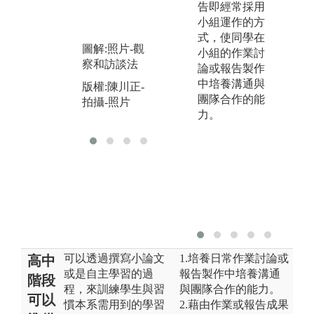
亦為本系重要
告即經常採用
的教學特色。
小組運作的方
圖
式，使同學在
圖解:個案競賽
版
圖解:照片-觀
小組的作業討
行
版權:靜宜大學
察和訪談法
論或報告製作
行銷系
中培養溝通與
版權:陳川正-
團隊合作的能
拍攝-照片
力。
可以透過撰寫小論文
1.培養日常作業討論或
高中
或是自主學習的過
報告製作中培養溝通
階段
程，來訓練學生與習
與團隊合作的能力。
可以
慣本系需用到的學習
2.藉由作業或報告成果