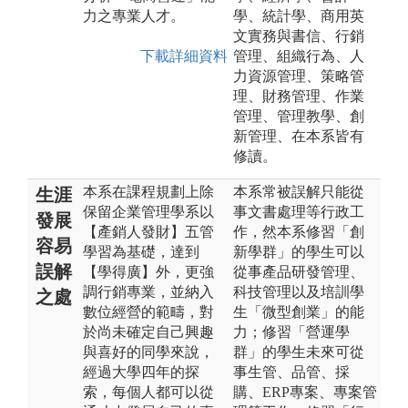
力之專業人才。
學、統計學、商用英
文實務與書信、行銷
下載詳細資料
管理、組織行為、人
力資源管理、策略管
理、財務管理、作業
管理、管理教學、創
新管理、在本系皆有
修讀。
本系在課程規劃上除
本系常被誤解只能從
生涯
保留企業管理學系以
事文書處理等行政工
發展
【產銷人發財】五管
作，然本系修習「創
容易
學習為基礎，達到
新學群」的學生可以
誤解
【學得廣】外，更強
從事產品研發管理、
調行銷專業，並納入
科技管理以及培訓學
之處
數位經營的範疇，對
生「微型創業」的能
於尚未確定自己興趣
力；修習「營運學
與喜好的同學來說，
群」的學生未來可從
經過大學四年的探
事生管、品管、採
索，每個人都可以從
購、ERP專案、專案管