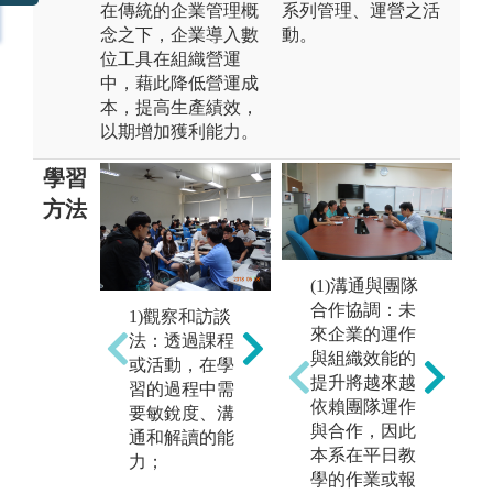
在傳統的企業管理概
系列管理、運營之活
念之下，企業導入數
動。
位工具在組織營運
中，藉此降低營運成
本，提高生產績效，
以期增加獲利能力。
學習
方法
(1)溝通與團隊
2)個案分析：
合作協調：未
1)觀察和訪談
以企業的事件
來企業的運作
法：透過課程
為素材，以管
與組織效能的
或活動，在學
理的理論作為
提升將越來越
習的過程中需
3
解決問題的基
依賴團隊運作
要敏銳度、溝
計
石，藉此培養
與合作，因此
通和解讀的能
查
學生的思辨能
本系在平日教
力；
者
力，個案教學
學的作業或報
的