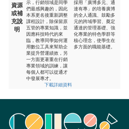
示，行銷領域是同學
採用「廣博多元、通
資源
們最感興趣的，因此
達有專」的培養廣博
或補
本系更名後重新調整
的全人通識、鼓勵多
充說
課程設計，除保留原
元的跨域學習、奠定
五管的專業知識，並
通達的管理基礎、強
明
因應科技時代的來
化專業的特色學群等
臨，教導同學如何運
核心理念，使學生在
用數位工具來幫助企
多方面的職能基礎。
業提升營運績效，另
一方面更著重在行銷
專業領域的訓練，讓
每個人都可以從通才
中發展專才。
下載詳細資料