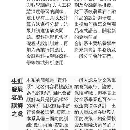
與數學訓練) 與人工智
劃及金融商品推薦。
慧深度學習的訓練，
財工系較著重在金融
運用現有工具以及計
商品的設計與研發，
算方法進行分析，結
重視如何撰寫金融商
果判讀進後解決問
品程式語言，開發新
題。資科課程包含基
的金融商品。
礎程式設計訓練，再
會計系主要培養學生
加入商業行銷應用、
將來到會計事務所及
金融科科技與醫療科
一般公司會計部門。
學等領域分析應用
本系的簡稱是 "資科
一般人認為財金系畢
生涯
系". 此名稱容易被誤讀
業會到銀行、證券、
發展
為 "資訊系", 因此會被
保險就職，但事實上
容易
誤解為只是資訊領域
財金系畢業也可在一
誤解
的科系, 因此能從事的
般企業從事會計、出
行業會被誤解. 實際上,
納人員或是在財務方
之處
本系具備三面向的訓
面的決策，如企業投
練: 數理內涵+資訊技
資及避險決策等的財