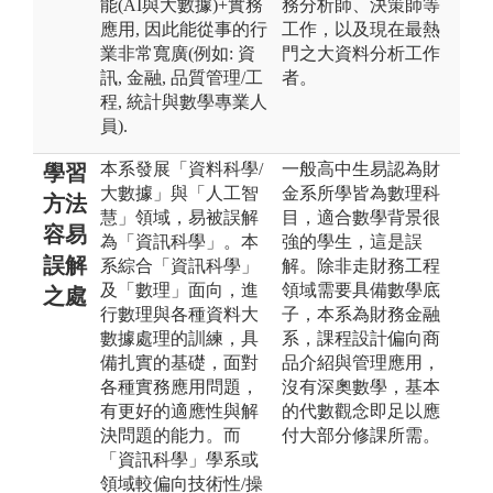
能(AI與大數據)+實務
務分析師、決策師等
應用, 因此能從事的行
工作，以及現在最熱
業非常寬廣(例如: 資
門之大資料分析工作
訊, 金融, 品質管理/工
者。
程, 統計與數學專業人
員).
本系發展「資料科學/
一般高中生易認為財
學習
大數據」與「人工智
金系所學皆為數理科
方法
慧」領域，易被誤解
目，適合數學背景很
容易
為「資訊科學」。本
強的學生，這是誤
誤解
系綜合「資訊科學」
解。除非走財務工程
及「數理」面向，進
領域需要具備數學底
之處
行數理與各種資料大
子，本系為財務金融
數據處理的訓練，具
系，課程設計偏向商
備扎實的基礎，面對
品介紹與管理應用，
各種實務應用問題，
沒有深奧數學，基本
有更好的適應性與解
的代數觀念即足以應
決問題的能力。而
付大部分修課所需。
「資訊科學」學系或
領域較偏向技術性/操