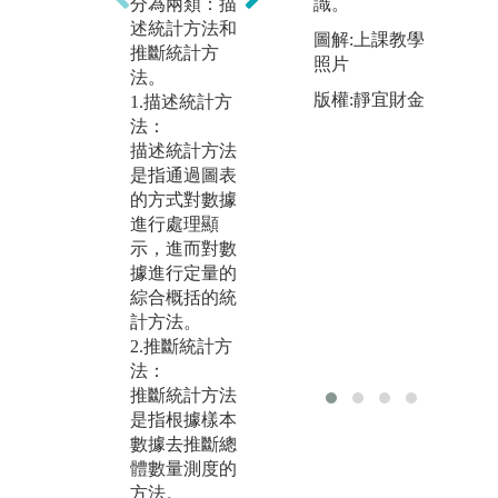
分為兩類：描
識。
的
算法。機器學
述統計方法和
1
習演算法是一
圖解:上課教學
推斷統計方
物
類從資料中自
照片
法。
2
動分析獲得規
版權:靜宜財金
1.描述統計方
3
律，並利用規
法：
析
律對未知資料
描述統計方法
分
進行預測的演
是指通過圖表
料視
算法。 因此資
的方式對數據
s:/
料探勘與機器
進行處理顯
xh
學習相輔相
示，進而對數
4
成。
據進行定量的
5
圖解:專題實作
綜合概括的統
圖
導入機器學習
計方法。
A
2.推斷統計方
版權:靜宜資科
片
法：
系
程
推斷統計方法
版
是指根據樣本
系
數據去推斷總
體數量測度的
方法。