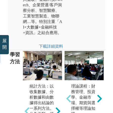
ech、企業營運/客戶洞
察分析、智慧醫療、
工業智慧製造、物聯
網…等。特別注重「A
I+大數據+金融科技
+資訊」之結合應用。
展
下載詳細資料
開
學習
方法
機器學習：
統計方法：以
理論課程：財
資
機器學習理論
收集數據、分
務管理、投資
mi
主要是設計和
析數據和由數
學、金融市
從
分析一些讓電
據得出結論的
場、期貨與選
提
腦可以自動
一系列方法。
擇權等理論知
的
「學習」的演