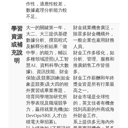
作性，適應性較差，
數據處理分析能力較
不足。
大一的關鍵第一年，
財金就業機會廣泛，
學習
大二、大三提供基礎
除眾多財金機構外，
資源
數據分析、撰寫程式
一般企業也雇用財務
或補
及解釋分析結果「做
人員。
充說
中學」的能力，輔以
財金工作多樣化，如
多種領域證照(人工智
分析、管理、服務和
明
慧AI、資料科學(大數
推廣銷售工作皆很
據)、資訊技能、財金
多。
保險)及競賽訓練(如金
財金工作薪酬和年終
象盃競賽)及大四的校
獎金皆是所有行業最
外實習或畢業專題，
高之一。
培育同學增加研究所
財金市場是全球性
升學表現及職場競爭
的，英文佳者有機會
力，贏得就業先機(如:
找到高薪的外商或海
DevOps/SRE 人才(台
外財金工作。
積電大舉招募)。
系上提供多元海內外