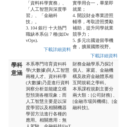
「資料科學實務」、
實學用合一，畢業即
「人工智慧與深度學
就業；
習」、「金融科
4. 開設財金專業證照
技」。
輔導，考取證照獎勵
3. 104 銀行 十大熱門
補助，提升同學就業
職缺本系佔 7 種(如De
競爭力；
vOps).
5. 多元出國遊留學機
會，擴展國際視野。
下載詳細資料
下載詳細資料
本系專門培育資料科
財務金融學系乃探討
學科
學(大數據)與人工智慧
個人、家庭、金融機
意涵
兩種人才。資料科學
構及政府金融體系相
(大數據)乃是進行資料
互間規範之學科。
洞察分析並能建立模
本系課程規劃主要分
型預測各種現象；而
兩大類：[公司財務] 、
人工智慧主要是以深
[金融市場與機構]、[金
度學習以及相關機器
融科技]。
學習方法進行各種的
應用。相關應用：無
人駕駛、金融科技FinT