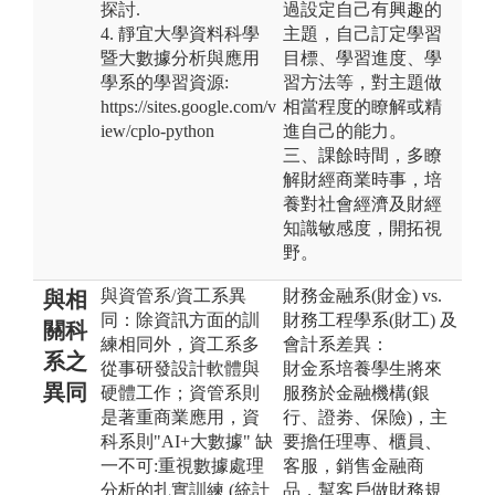
探討.
過設定自己有興趣的
4. 靜宜大學資料科學
主題，自己訂定學習
暨大數據分析與應用
目標、學習進度、學
學系的學習資源:
習方法等，對主題做
https://sites.google.com/v
相當程度的瞭解或精
iew/cplo-python
進自己的能力。
三、課餘時間，多瞭
解財經商業時事，培
養對社會經濟及財經
知識敏感度，開拓視
野。
與資管系/資工系異
財務金融系(財金) vs.
與相
同：除資訊方面的訓
財務工程學系(財工) 及
關科
練相同外，資工系多
會計系差異：
系之
從事研發設計軟體與
財金系培養學生將來
異同
硬體工作；資管系則
服務於金融機構(銀
是著重商業應用，資
行、證劵、保險)，主
科系則"AI+大數據" 缺
要擔任理專、櫃員、
一不可:重視數據處理
客服，銷售金融商
分析的扎實訓練 (統計
品，幫客戶做財務規