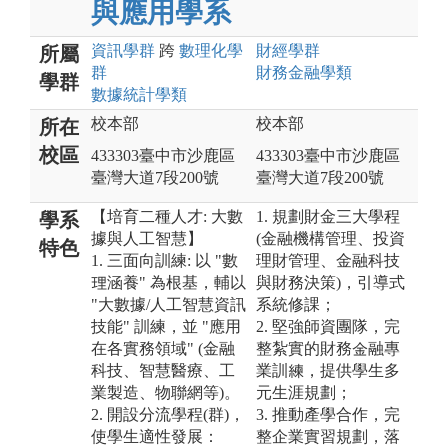
與應用學系
資訊
學群
跨
數理化
學
財經
學群
所屬
群
財務金融
學類
學群
數據統計
學類
校本部
校本部
所在
校區
433303臺中市沙鹿區
433303臺中市沙鹿區
臺灣大道7段200號
臺灣大道7段200號
【培育二種人才: 大數
1. 規劃財金三大學程
學系
據與人工智慧】
(金融機構管理、投資
特色
1. 三面向訓練: 以 "數
理財管理、金融科技
理涵養" 為根基，輔以
與財務決策)，引導式
"大數據/人工智慧資訊
系統修課；
技能" 訓練，並 "應用
2. 堅強師資團隊，完
在各實務領域" (金融
整紮實的財務金融專
科技、智慧醫療、工
業訓練，提供學生多
業製造、物聯網等)。
元生涯規劃；
2. 開設分流學程(群)，
3. 推動產學合作，完
使學生適性發展：
整企業實習規劃，落