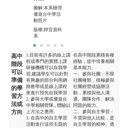
圖解:本系辦理
優遊台中學活
動照片
版權:靜宜資科
系
1.目前有許多的線上課
在高中階段累積各種
高中
程或專門的實體上課
經驗，從中培養相關
階段
研修機構可以自我學
基本能力。
可以
習,建議學生可以針對
一、參與社團：不限
準備
有興趣的部分利用網
社團種類，積極參與
路教學或是線上課程
社團經營或協辦活
的學
來進行預先自我學習
動，累積與他人溝
習方
2. 參與大學或優遊台
通、團隊合作、解決
法或
中學相關營隊,, 體驗以
問題的能力。
方向
上方法之應用.
二、參與自主學習：
3. 在高中的自主學習
不需與他人比較，是
活動進行這些主題的
自主學習的精神。透