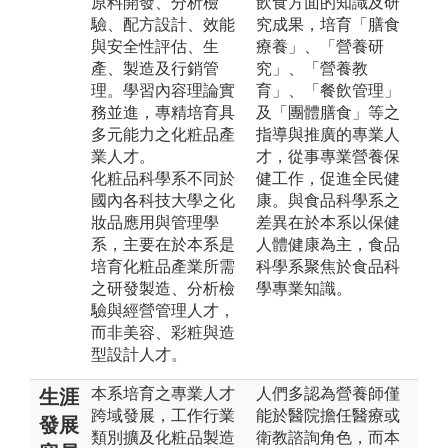
原料開發、分析檢
飲食方面的知識及研
驗、配方設計、效能
究成果，培育「膳食
與安全性評估、生
療養」、「營養研
產、製造及行銷管
究」、「營養教
理。學習內容理論實
育」、「餐飲管理」
務並進，專精培育具
及「團體膳食」等之
多元能力之化粧品產
指導與推廣的專業人
業人才。
才，從事專業營養保
化粧品科學系不同於
健工作，促進全民健
國內各科技大學之化
康。與食品科學系之
妝品應用與管理學
差異在於本系以保健
系，主要在於本系是
人體健康為主，食品
培育化粧品產業所需
科學系聚焦於食品科
之研發製造、分析檢
學專業知識。
驗與經營管理人才，
而非美容、彩粧與造
型設計人才。
本系培育之專業人才
人們多認為營養師僅
生涯
跨域發展，工作行業
能於醫院擔任醫療或
發展
類別擴及化粧品製造
衛教諮詢角色，而本