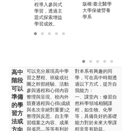
競賽。
版權:臺北醫學
程導入參與式
大學保健營養
學習，透過主
學系
題式探索增益
學習成效。
可以充分展現高中學
對本系有興趣的同
高中
習之歷程、班級或社
學，可在高中時期透
階段
團之幹部經驗、活動
過以下方式，提升自
可以
參與過程和心得內容
我能力：
準備
整理與呈現、校內外
一、課堂內：修習自
競賽過程與心得(成績
然科學領域相關課
的學
與名次非絕對重要)之
程，如生物、化學
習方
整理與反思、自主學
等，具備良好的基礎
法或
習檔案之內容、成果
能力對於未來大學課
方向
與省思....等等有利於
程非常有助益。