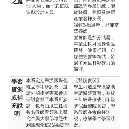
之處
理 人員，而非彩粧或
照護等專業訓練，能
造型設計人員。
於醫療、長照及健康
產業發揮所長。
誤解2-出路窄，只能當
營養師
營養師是加分武器，
畢業生也可投身食品
研發、健康行銷、自
媒體經營等領域，發
展多元且具影響力的
職涯。
本系定期舉辦國際化
【醫院實習】
學習
粧品學術研討會，邀
學生可透過學系協助
資源
請外國學者專家參與
申請醫院實習，並於
或補
研討會並至本系所參
三年級暑假或四年級
充說
訪，也會由系主任與
寒假至醫院實習，學
數名教師帶領系上研
系教師亦會前往訪
明
究生與大學部專題生
視，瞭解學生學習狀
到國際化粧品組織IFS
況。