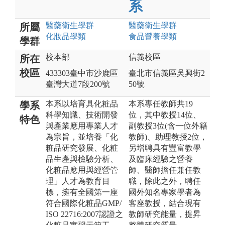
系
醫藥衛生
學群
醫藥衛生
學群
所屬
化妝品
學類
食品營養
學類
學群
校本部
信義校區
所在
校區
433303臺中市沙鹿區
臺北市信義區吳興街2
臺灣大道7段200號
50號
本系以培育具化粧品
本系專任教師共19
學系
科學知識、技術開發
位，其中教授14位、
特色
與產業應用專業人才
副教授3位(含一位外籍
為宗旨，並培養「化
教師)、助理教授2位，
粧品研究發展、化粧
另增聘具有豐富教學
品生產與檢驗分析、
及臨床經驗之營養
化粧品應用與經營管
師、醫師擔任兼任教
理」人才為教育目
職，除此之外，聘任
標，擁有全國第一座
國外知名專家學者為
符合國際化粧品GMP/
客座教授，結合現有
ISO 22716:2007認證之
教師研究能量，提昇