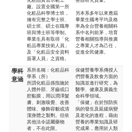
化粧品實習示範工
整體研究質量。
廠。設置全國第一所
化粧品科學博士班，
另本系多年以來應屆
擁有完整之學士班、
畢業生國考平均及格
碩士班、碩士在職專
率為全台營養相關科
班與博士班等學制。
系中名列前茅，培育
畢業生具有取得「化
營養相關指導與推廣
粧品專業技術人員」
之專業人才為己任，
及「化粧品安全資料
促進全民健康。
簽署人員」之資格。
系所名稱：化粧品科
保健營養學系傳授人
學科
學系（所）
們營養及飲食方面的
意涵
所謂化粧品係指施於
知識並進行研究，為
人體外部、牙齒或口
醫學、健康及廣義生
腔黏膜，用以潤澤髮
命科學領域。
膚、刺激嗅覺、改善
「保健」在於預防疾
體味、修飾容貌或清
病的發生及延緩病變
潔身體之製劑。但依
及老化的進程，藉由
其他法令認屬藥物
營養的專業知識及研
者，不在此限。
究成果，應用於人類