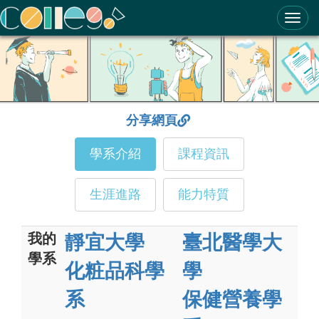
ColleGo! 大學選才與高中育才輔助系統
分享網頁
學系介紹
課程資訊
生涯進路
能力特質
我的
靜宜大學
臺北醫學大
學系
化粧品科學
學
系
保健營養學