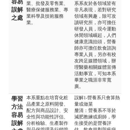
容易
業、批發及零售業、
系系友於各領域皆有
誤解
醫療保健服務業、專
非凡表現，若對研究
業科學及技術服務
領域有興趣，除可攻
之處
業。
讀研究所，亦可擔任
研發人員，現今運動
休閒領域崛起，人們
健康意識抬頭，營養
師亦可擔任飲食諮詢
專業人員，另亦有校
友跨足媒體領域，辦
理醫藥相關媒體宣傳
活動事宜，可知本系
畢業之職涯非常寬
廣。
本系重點在培育化粧
誤解1-營養系只會算熱
學習
品產業之原料開發、
量或做菜
方法
配方與商品設計、安
釐清：營養系不等於
容易
全性與功能性評估、
減肥教練或廚師，學
誤解
分析檢驗、生產製作
生接受的是營養評
與品保管理及行銷管
估、飲食規劃與疾病