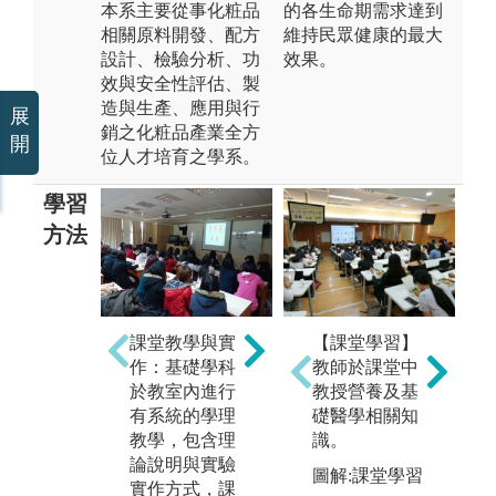
本系主要從事化粧品
的各生命期需求達到
相關原料開發、配方
維持民眾健康的最大
設計、檢驗分析、功
效果。
效與安全性評估、製
造與生產、應用與行
展
銷之化粧品產業全方
開
位人才培育之學系。
學習
方法
企
專業競賽 ：學
學
【課堂學習】
課堂教學與實
生應用學校所
師
教師於課堂中
作：基礎學科
學專業參與本
化
教授營養及基
於教室內進行
系所舉辦的化
參
礎醫學相關知
有系統的學理
粧品調製、調
識。
教學，包含理
香與商品設計
論說明與實驗
等化粧品相關
圖解:課堂學習
實作方式，課