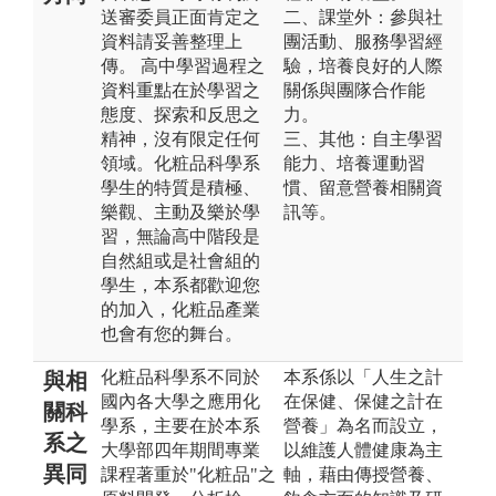
送審委員正面肯定之
二、課堂外：參與社
資料請妥善整理上
團活動、服務學習經
傳。 高中學習過程之
驗，培養良好的人際
資料重點在於學習之
關係與團隊合作能
態度、探索和反思之
力。
精神，沒有限定任何
三、其他：自主學習
領域。化粧品科學系
能力、培養運動習
學生的特質是積極、
慣、留意營養相關資
樂觀、主動及樂於學
訊等。
習，無論高中階段是
自然組或是社會組的
學生，本系都歡迎您
的加入，化粧品產業
也會有您的舞台。
化粧品科學系不同於
本系係以「人生之計
與相
國內各大學之應用化
在保健、保健之計在
關科
學系，主要在於本系
營養」為名而設立，
系之
大學部四年期間專業
以維護人體健康為主
異同
課程著重於"化粧品"之
軸，藉由傳授營養、