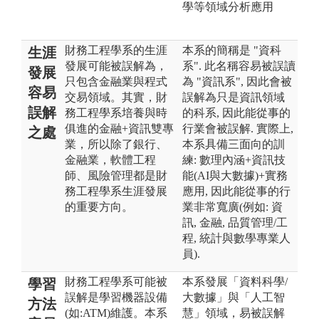
學等領域分析應用
財務工程學系的生涯
本系的簡稱是 "資科
生涯
發展可能被誤解為，
系". 此名稱容易被誤讀
發展
只包含金融業與程式
為 "資訊系", 因此會被
容易
交易領域。其實，財
誤解為只是資訊領域
誤解
務工程學系培養與時
的科系, 因此能從事的
俱進的金融+資訊雙專
行業會被誤解. 實際上,
之處
業，所以除了銀行、
本系具備三面向的訓
金融業，軟體工程
練: 數理內涵+資訊技
師、風險管理都是財
能(AI與大數據)+實務
務工程學系生涯發展
應用, 因此能從事的行
的重要方向。
業非常寬廣(例如: 資
訊, 金融, 品質管理/工
程, 統計與數學專業人
員).
財務工程學系可能被
本系發展「資料科學/
學習
誤解是學習機器設備
大數據」與「人工智
方法
(如:ATM)維護。本系
慧」領域，易被誤解