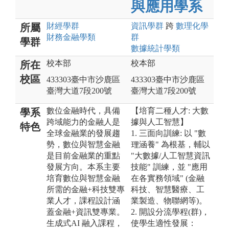
與應用學系
財經
學群
資訊
學群
跨
數理化
學
所屬
財務金融
學類
群
學群
數據統計
學類
校本部
校本部
所在
校區
433303臺中市沙鹿區
433303臺中市沙鹿區
臺灣大道7段200號
臺灣大道7段200號
數位金融時代，具備
【培育二種人才: 大數
學系
跨域能力的金融人是
據與人工智慧】
特色
全球金融業的發展趨
1. 三面向訓練: 以 "數
勢，數位與智慧金融
理涵養" 為根基，輔以
是目前金融業的重點
"大數據/人工智慧資訊
發展方向。本系主要
技能" 訓練，並 "應用
培育數位與智慧金融
在各實務領域" (金融
所需的金融+科技雙專
科技、智慧醫療、工
業人才，課程設計涵
業製造、物聯網等)。
蓋金融+資訊雙專業。
2. 開設分流學程(群)，
生成式AI 融入課程，
使學生適性發展：