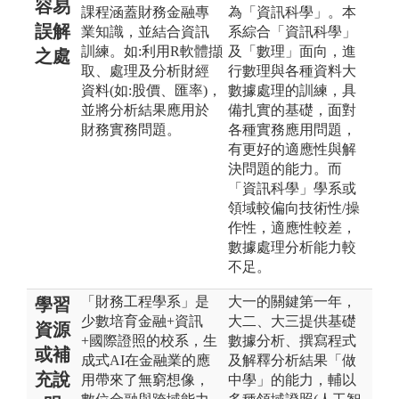
容易
課程涵蓋財務金融專
為「資訊科學」。本
誤解
業知識，並結合資訊
系綜合「資訊科學」
訓練。如:利用R軟體擷
及「數理」面向，進
之處
取、處理及分析財經
行數理與各種資料大
資料(如:股價、匯率)，
數據處理的訓練，具
並將分析結果應用於
備扎實的基礎，面對
財務實務問題。
各種實務應用問題，
有更好的適應性與解
決問題的能力。而
「資訊科學」學系或
領域較偏向技術性/操
作性，適應性較差，
數據處理分析能力較
不足。
「財務工程學系」是
大一的關鍵第一年，
學習
少數培育金融+資訊
大二、大三提供基礎
資源
+國際證照的校系，生
數據分析、撰寫程式
或補
成式AI在金融業的應
及解釋分析結果「做
充說
用帶來了無窮想像，
中學」的能力，輔以