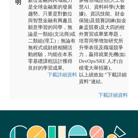
數位金融與跨域能力
多種領域證照(人工智
明
是全球金融業的發展
慧AI、資料科學(大數
趨勢。只要是對數位
據)、資訊技能、財金
與智慧金融有興趣且
保險)及競賽訓練(如金
願意學習的同學，無
象盃競賽)及大四的校
論是一類組(文法商)或
外實習或畢業專題，
二類組(理工)；無論有
培育同學增加研究所
無程式或財經相關活
升學表現及職場競爭
動經驗，均能在本系
力，贏得就業先機(如:
零基礎課程設計獲得
DevOps/SRE 人才(台
良好的學習成果。
積電大舉招募)。
下載詳細資料
以上績效如 "下載詳細
資料"連結。
下載詳細資料