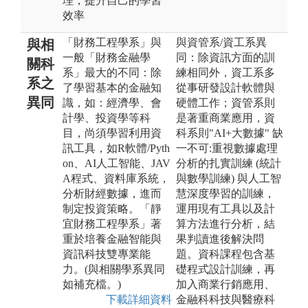
理，提升自己的學習
效率
「財務工程學系」與
與資管系/資工系異
與相
一般「財務金融學
同：除資訊方面的訓
關科
系」最大的不同：除
練相同外，資工系多
系之
了學習基本的金融知
從事研發設計軟體與
異同
識，如：經濟學、會
硬體工作；資管系則
計學、投資學等科
是著重商業應用，資
目，尚須學習利用資
科系則"AI+大數據" 缺
訊工具，如R軟體/Pyth
一不可:重視數據處理
on、AI人工智能、JAV
分析的扎實訓練 (統計
A程式、資料庫系統，
與數學訓練) 與人工智
分析財經數據，進而
慧深度學習的訓練，
制定投資策略。「靜
運用現有工具以及計
宜財務工程學系」著
算方法進行分析，結
重於培養金融智能與
果判讀進後解決問
資訊科技雙專業能
題。資科課程包含基
力。(與相關學系異同
礎程式設計訓練，再
如補充檔。)
加入商業行銷應用、
下載詳細資料
金融科科技與醫療科