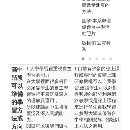
體數量測度的
方法。
圖解:本系辦理
優遊台中學活
動照片
版權:靜宜資科
系
1.大學學習很重視自主
1.目前有許多的線上課
高中
學習的能力
程或專門的實體上課
階段
在大學裡面很多科目
研修機構可以自我學
可以
必須靠學生的自主學
習,建議學生可以針對
準備
習進行更廣泛及深入
有興趣的部分利用網
的理解及運用，
路教學或是線上課程
的學
所以建議高中生培養
來進行預先自我學習
習方
廣泛及深入閱讀能
2. 參與大學或優遊台
法或
力。
中學相關營隊,, 體驗以
方向
閱讀可以讓我們吸收
上方法之應用.