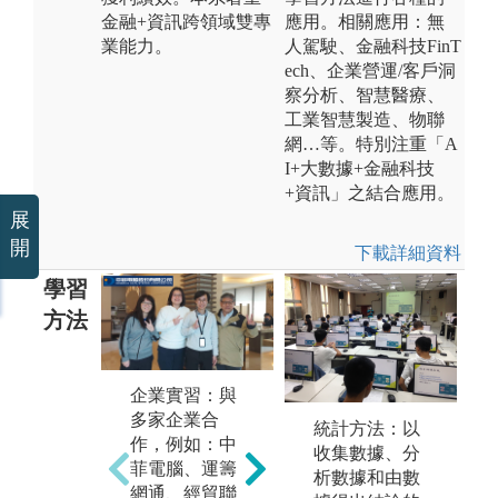
金融+資訊跨領域雙專
應用。相關應用：無
業能力。
人駕駛、金融科技FinT
ech、企業營運/客戶洞
察分析、智慧醫療、
工業智慧製造、物聯
網…等。特別注重「A
I+大數據+金融科技
+資訊」之結合應用。
展
開
下載詳細資料
學習
方法
企業實習：與
數據分析與人
多家企業合
統計方法：以
國
工智能：運用
作，例如：中
收集數據、分
照
R軟體擷取財
菲電腦、運籌
析數據和由數
師
經資料庫數
網通、經貿聯