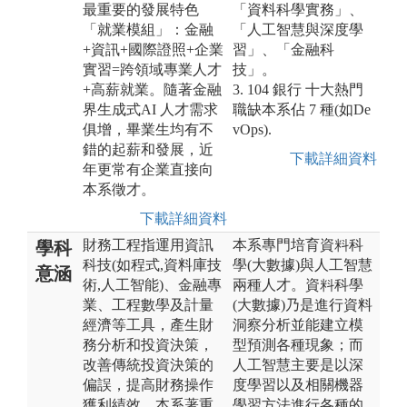
最重要的發展特色
「資料科學實務」、
「就業模組」：金融
「人工智慧與深度學
+資訊+國際證照+企業
習」、「金融科
實習=跨領域專業人才
技」。
+高薪就業。隨著金融
3. 104 銀行 十大熱門
界生成式AI 人才需求
職缺本系佔 7 種(如De
俱增，畢業生均有不
vOps).
錯的起薪和發展，近
下載詳細資料
年更常有企業直接向
本系徵才。
下載詳細資料
財務工程指運用資訊
本系專門培育資料科
學科
科技(如程式,資料庫技
學(大數據)與人工智慧
意涵
術,人工智能)、金融專
兩種人才。資料科學
業、工程數學及計量
(大數據)乃是進行資料
經濟等工具，產生財
洞察分析並能建立模
務分析和投資決策，
型預測各種現象；而
改善傳統投資決策的
人工智慧主要是以深
偏誤，提高財務操作
度學習以及相關機器
獲利績效。本系著重
學習方法進行各種的