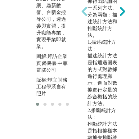
據得出結論的
實
據，並配合Pyt
網、鼎新數
一系列方法。
導
hon, JAVA, SQ
智、台新金控
分為兩類：描
重
L等資訊工
等公司，透過
述統計方法和
（
具，進行資料
參與實習，提
推斷統計方
t
分析、人工智
升職能專業，
法。
E
能建模、制定
實現畢業即就
1.描述統計方
分
策略及預測趨
業。
法：
勢。
圖
描述統計方法
圖解:拜訪企業
證
圖解:金融智能
是指通過圖表
實習機構-中菲
實驗室
版
的方式對數據
電腦公司
工
進行處理顯
版權:靜宜財務
版權:靜宜財務
照
示，進而對數
工程學系自有
工程學系自有
據進行定量的
照片
照片
綜合概括的統
計方法。
2.推斷統計方
法：
推斷統計方法
是指根據樣本
數據去推斷總