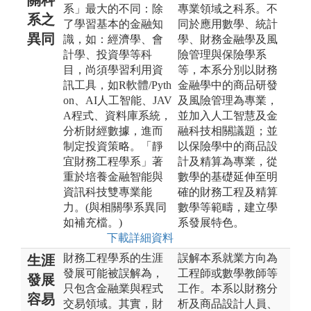
系」最大的不同：除
專業領域之科系。不
系之
了學習基本的金融知
同於應用數學、統計
異同
識，如：經濟學、會
學、財務金融學及風
計學、投資學等科
險管理與保險學系
目，尚須學習利用資
等，本系分別以財務
訊工具，如R軟體/Pyth
金融學中的商品研發
on、AI人工智能、JAV
及風險管理為專業，
A程式、資料庫系統，
並加入人工智慧及金
分析財經數據，進而
融科技相關議題；並
制定投資策略。「靜
以保險學中的商品設
宜財務工程學系」著
計及精算為專業，從
重於培養金融智能與
數學的基礎延伸至明
資訊科技雙專業能
確的財務工程及精算
力。(與相關學系異同
數學等範疇，建立學
如補充檔。)
系發展特色。
下載詳細資料
財務工程學系的生涯
誤解本系就業方向為
生涯
發展可能被誤解為，
工程師或數學教師等
發展
只包含金融業與程式
工作。本系以財務分
容易
交易領域。其實，財
析及商品設計人員、