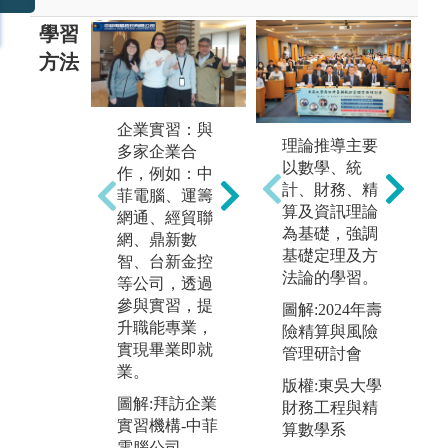
學習
方法
企業實習：與
理論推導主要
數據分析與人
多家企業合
國
以數學、統
工智能：運用
作，例如：中
照
計、財務、精
R軟體擷取財
菲電腦、運籌
師
算及資訊理論
經資料庫數
網通、經貿聯
實
為基礎，強調
據，並配合Pyt
網、鼎新數
導
基礎定理及方
hon, JAVA, SQ
智、台新金控
重
法論的學習。
L等資訊工
等公司，透過
（
具，進行資料
參與實習，提
圖解:2024年壽
t
分析、人工智
升職能專業，
險精算與風險
E
能建模、制定
實現畢業即就
管理研討會
分
策略及預測趨
業。
版權:東吳大學
勢。
圖
圖解:拜訪企業
財務工程與精
證
圖解:金融智能
實習機構-中菲
算數學系
實驗室
版
電腦公司