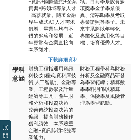
+資訊+國際證照+企業
域。目前學系設有多
實習=跨領域專業人才
項獎學金予學業優
+高薪就業。隨著金融
異、清寒勵學及考取
界生成式AI 人才需求
專業證照等學子。未
俱增，畢業生均有不
來本系將以年輕化、
錯的起薪和發展，近
專業化及應用化等目
年更常有企業直接向
標，培育優秀人才。
本系徵才。
下載詳細資料
財務工程指運用資訊
財務工程學科為財務
學科
科技(如程式,資料庫技
分析及金融商品研發
意涵
術,人工智能)、金融專
為學習範疇；精算數
業、工程數學及計量
學學科則係以精算
經濟等工具，產生財
學、保險學及風險管
務分析和投資決策，
理為學習範疇。
改善傳統投資決策的
偏誤，提高財務操作
獲利績效。本系著重
展
金融+資訊跨領域雙專
開
業能力。