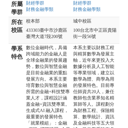
財經
學群
財經
學群
所屬
財務金融
學類
財務金融
學類
學群
校本部
城中校區
所在
校區
433303臺中市沙鹿區
100台北市中正區貴陽
臺灣大道7段200號
街一段56號
數位金融時代，具備
本系主要以財務工程
學系
跨域能力的金融人是
與精算數學為發展主
特色
全球金融業的發展趨
軸，近年來更投入大
勢，數位與智慧金融
數據分析及人工智能
是目前金融業的重點
等專業領域，建立以
發展方向。本系主要
數學為體、商學為用
培育數位與智慧金融
的發展特色。目前專
所需的金融+科技雙專
任師資共20人，兼任
業人才，課程設計涵
教師包含業界知名精
蓋金融+資訊雙專業。
算師等人。課程劃分
生成式AI 融入課程，
為財務工程、保險精
最重要的發展特色
算、數學統計、資訊
「就業模組」：金融
及金融科技等五大領