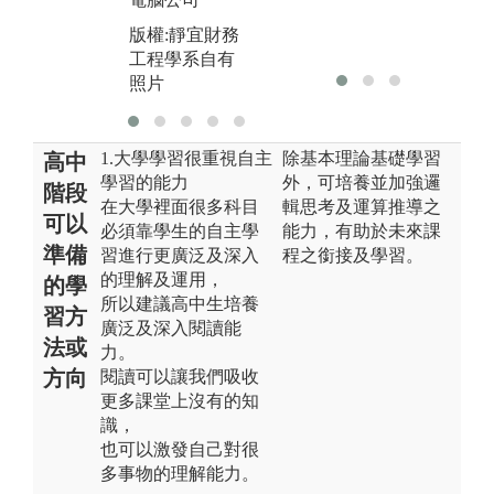
工
版權:靜宜財務
版權:靜宜財務
照
工程學系自有
工程學系自有
照片
照片
1.大學學習很重視自主
除基本理論基礎學習
高中
學習的能力
外，可培養並加強邏
階段
在大學裡面很多科目
輯思考及運算推導之
可以
必須靠學生的自主學
能力，有助於未來課
準備
習進行更廣泛及深入
程之銜接及學習。
的理解及運用，
的學
所以建議高中生培養
習方
廣泛及深入閱讀能
法或
力。
方向
閱讀可以讓我們吸收
更多課堂上沒有的知
識，
也可以激發自己對很
多事物的理解能力。