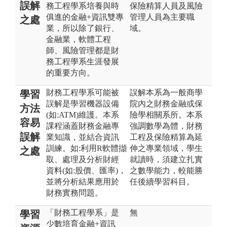
誤解
務工程學系培養與時
保險精算人員及風險
俱進的金融+資訊雙專
管理人員為主要職
之處
業，所以除了銀行、
域。
金融業，軟體工程
師、風險管理都是財
務工程學系生涯發展
的重要方向。
財務工程學系可能被
誤解本系為一般商學
學習
誤解是學習機器設備
院內之財務金融或保
方法
(如:ATM)維護。本系
險學相關系所。本系
容易
課程涵蓋財務金融專
強調數學為體，財務
誤解
業知識，並結合資訊
工程及保險精算為延
訓練。如:利用R軟體擷
伸之專業領域，學生
之處
取、處理及分析財經
就讀時，須建立扎實
資料(如:股價、匯率)，
之數學能力，較能勝
並將分析結果應用於
任後續學習科目。
財務實務問題。
「財務工程學系」是
無
學習
少數培育金融+資訊