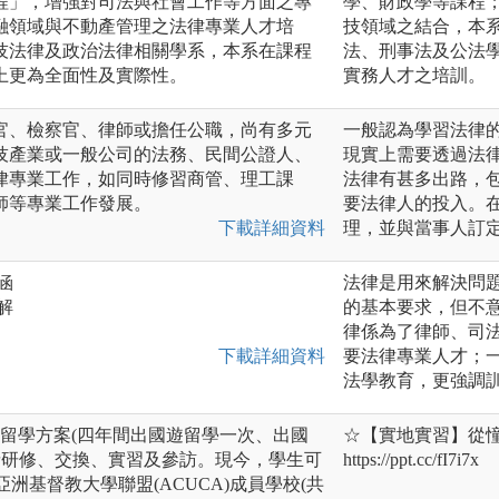
程」，增強對司法與社會工作等方面之專
學、財政學等課程
融領域與不動產管理之法律專業人才培
技領域之結合，本
技法律及政治法律相關學系，本系在課程
法、刑事法及公法
上更為全面性及實際性。
實務人才之培訓。
官、檢察官、律師或擔任公職，尚有多元
一般認為學習法律
技產業或一般公司的法務、民間公證人、
現實上需要透過法
律專業工作，如同時修習商管、理工課
法律有甚多出路，
師等專業工作發展。
要法律人的投入。
下載詳細資料
理，並與當事人訂
涵
法律是用來解決問
解
的基本要求，但不
律係為了律師、司
下載詳細資料
要法律專業人才；
法學教育，更強調
國遊留學方案(四年間出國遊留學一次、出國
☆【實地實習】從憧
請研修、交換、實習及參訪。現今，學生可
https://ppt.cc/fI7i7x
亞洲基督教大學聯盟(ACUCA)成員學校(共