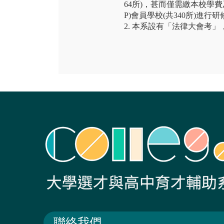
64所)，甚而僅需繳本校學費
P)會員學校(共340所)進
2. 本系設有「法律大會考
聯絡我們