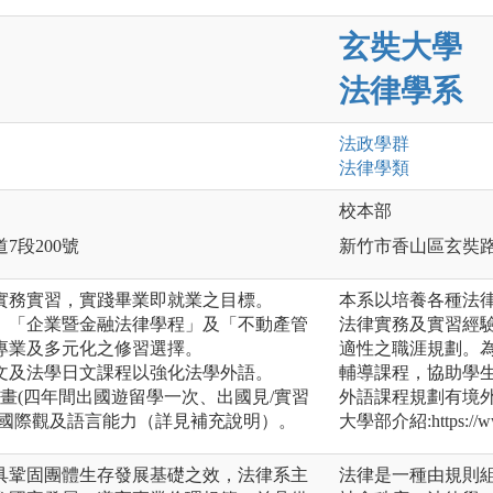
玄奘大學
法律學系
法政
學群
法律
學類
校本部
7段200號
新竹市香山區玄奘路
實務實習，實踐畢業即就業之目標。
本系以培養各種法
、「企業暨金融法律學程」及「不動產管
法律實務及實習經
專業及多元化之修習選擇。
適性之職涯規劃。
文及法學日文課程以強化法學外語。
輔導課程，協助學
計畫(四年間出國遊留學一次、出國見/實習
外語課程規劃有境
育國際觀及語言能力（詳見補充說明）。
大學部介紹:https://ww
具鞏固團體生存發展基礎之效，法律系主
法律是一種由規則