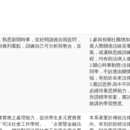
，熟悉新聞時事，並於閱讀後自我提問，
1.參與有關社團增
與條列重點，訓練自己可分析與整合，並
展人際關係活絡並
風，或邏輯思維訓
程，均有助法律人
2.關心時事動態:
同學，不妨透由關
端，有助於未來法
3.嘗試思辨:高中
必續培養思辨能力
所謂標準答案，嘗
敢講的學習態度。
律實務之處理能力，提供學生多元實務實
本系著重於傳統法
「司法社會工作學程」、「企業暨金融法
向。有別於財經法