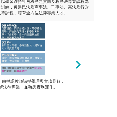
，以學習維持社會秩序之實體及程序法專業課程為
之訓練，透過民法及商事法、刑事法、憲法及行政
法等課程，培育全方位法律專業人才。
過分析真實的法律案例，學習
授：由授課教師講授學理與實務見解，
讀書會自主學習：
2.個案解
論知識應用於現實法律爭議案
解法律專業，並熟悉實務運作。
習的內容，透過小
探討相關
多角度思考問題，培養解決實
識的廣度和深度。
。