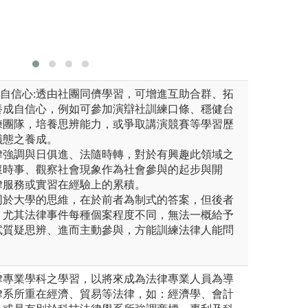
加自信心:透由社團同儕學習，可增進互助合群、拓
養成自信心，例如可參加演辯社訓練口條、穩健台
練團隊，培養思辨能力，或爭取講演競賽等學習歷
儀態之養成。
法律強調與日俱進、法隨時轉，對於有興趣此領域之
懷時事、觀察社會現象作為社會參與的起步與開
律服務或實習在經驗上的累積。
不同於大學的思維，在於前者為制式的答案，但後者
，尤其法律事件每種個案程度不同，無法一概給予
試質疑思辨、進而主動參與，方能訓練法律人能問
律專業學科之學習，以將來成為法律專業人員為導
律系所重在經濟、貿易等法律，如：經濟學、會計