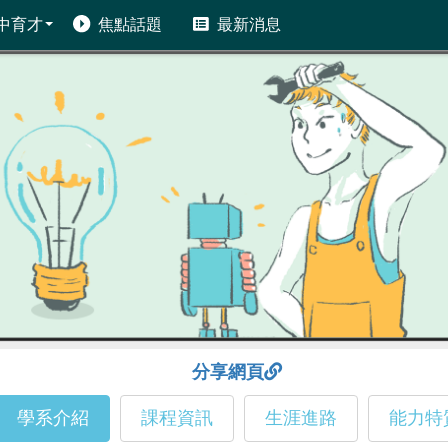
中育才
焦點話題
最新消息
分享網頁
學系介紹
課程資訊
生涯進路
能力特