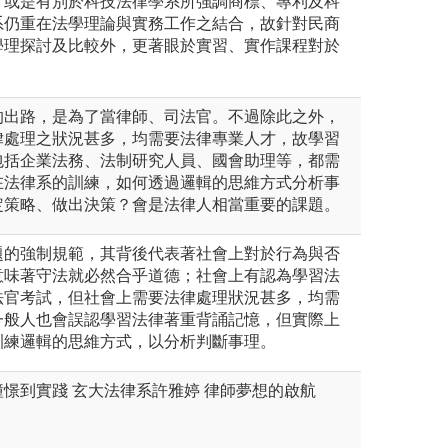
；或是有別於科技法律學系所強調商標、專利及科
系仍重在法學理論與實務工作之結合，故針對民商
學理探討及比較外，更著眼於實習、實作課程對於
的出路，是為了當律師、司法官。不過除此之外，
律處理之狀況甚多，均需要法律專業人才，故學習
包括企業法務、法制研究人員、國會助理等，都需
在法律系的訓練，如何透過邏輯的思維方式分析事
定策略、做出決策？會是法律人相當重要的課題。
題的強制規範，其背後代表著社會上對於行為與否
意味著守法就必然合乎道德；社會上有認為學習法
法官考試，但社會上需要法律處理狀況甚多，均需
一般人也會誤認學習法律著重背誦記憶，但實際上
訓練邏輯的思維方式，以分析判斷事理。
憬到實踐 玄大法律系許雅婷 律師夢想的啟航