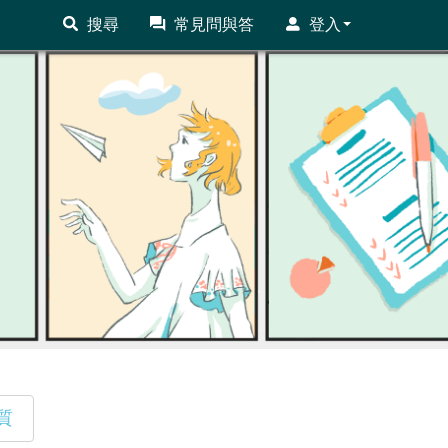
搜尋
常見問與答
登入
質