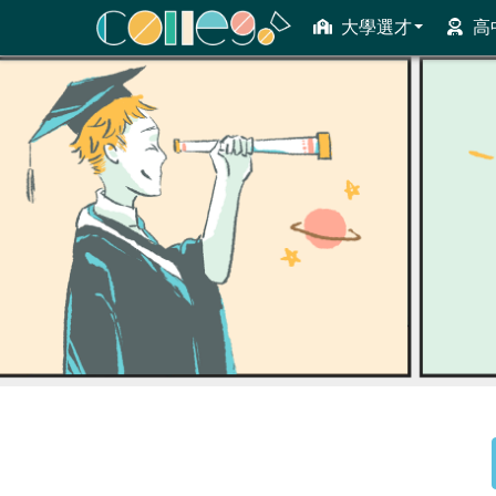
大學選才
高
ColleGo! 大學選才與高中育才輔助系統