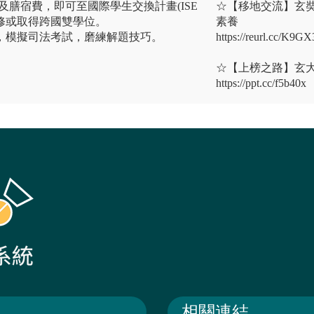
及膳宿費，即可至國際學生交換計畫(ISE
☆【移地交流】玄
行研修或取得跨國雙學位。
素養
」，模擬司法考試，磨練解題技巧。
https://reurl.cc/K9GX
☆【上榜之路】玄
https://ppt.cc/f5b40x
相關連結