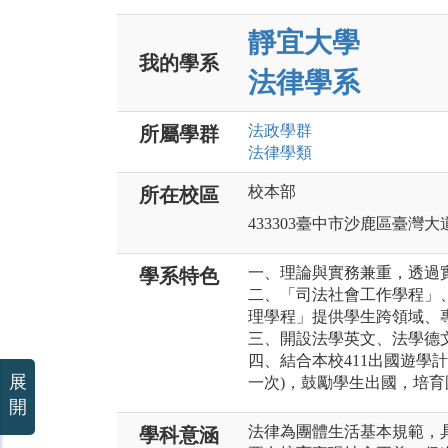
靜宜大學
我的學系
法律學系
法政
學群
所屬學群
法律
學類
校本部
所在校區
433303臺中市沙鹿區臺灣大道
一、理論與實務兼重，透過
學系特色
二、「司法社會工作學程」
理學程」提供學生跨領域、
三、開設法學英文、法學德
四、結合本校411出國遊學
展
一次)，鼓勵學生出國，培
開
法律為團體生活基本規範，
學科意涵