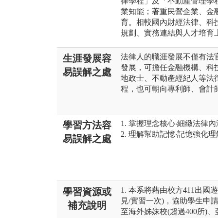
律學程」及「不動產管理學
業知能；著重民營企業、金
育。相較國內財經法律、科
規劃、實務連結與人才培育
法律人的職涯發展不僅有法
生涯發展容
發展，可擔任金融機構、科
易誤解之處
地政士、不動產經紀人等法
程，也可朝向專利師、會計
1. 掌握理念核心‧細緻法律內
學習方法容
2. 理解幫助記憶‧記憶強化理
易誤解之處
1. 本系將藉由校方411出
學習資源或
見/實習一次)，協助學生申
補充說明
至海外姊妹校(超過400所)、