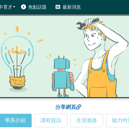
中育才
焦點話題
最新消息
分享網頁
學系介紹
課程資訊
生涯進路
能力特