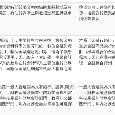
閒活動時間閱讀金融領域的相關雜誌及報
準備方向：建議可
感度，有助於課堂上與教授進行互動及申
導，培養對於產業
請企業實習
的設計上，主要針對金融科技、數位金融
本系「金融行銷組
包含資料科學與運算思維、數位金融與程
重於金融商品的行
應用、數位金融理財應用等，但為了讓學
財目標與適合的金
靈活運用，因此加入了會計學、中級會計
需求，因此在課程
學系的差別在於會計學系主要偏重於財務
理、金融整合行銷
力，而數位金融組則偏重金融大數據之運
路一般人普遍認為只有銀行、證券(期貨)
一般人普遍認為只有
實上，財務金融系畢業生的就業選擇相當
上，財務金融系畢
與科技產業的財務會計部門、政府的公部
科技產業的財務會
相關部門，均為財務金融系畢業生可選擇
關部門，均為財務