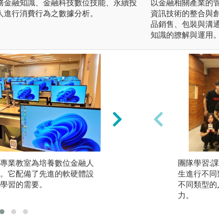
務金融知識、金融科技數位技能、永續投
以金融相關產業的
人進行消費行為之數據分析。
資訊技術的整合與
品銷售、包裝與溝
知識的膫解與運用
專業教室為培養數位金融人
團隊學習：課程設
團隊學習:
。它配備了先進的軟硬體設
學生進行不同類型
生進行不同
學習的需要。
與不同類型的人，
不同類型的
力。
力。