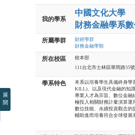
中國文化大學
我的學系
財務金融學系數
財經
學群
所屬學群
財務金融
學類
校本部
所在校區
111台北市士林區華岡路55號
本系以培養學生具備終身學習的
學系特色
KILL)、以及現代金融的知識
展
專業人才為宗旨。數位金融
開
極投入相關財務計量演算運
數位技能、永續投資觀念的
輔助進而培養符合全球發展