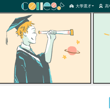
大學選才
高
ColleGo! 大學選才與高中育才輔助系統