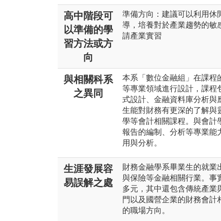
準備方向：建議可以利用休
高中階段可
導，培養對於產業趨勢的敏
以準備的學
請產業實習
習方法或方
向
本系「數位金融組」在課程
與相關科系
等專業領域進行設計，課程
之異同
式設計、金融資料庫分析與
生能對財務有更深的了解與
學等會計相關課程。與會計
報告的編制、分析等專業能
用與分析。
財務金融學系畢業生的就業出
生涯發展容
與保險等金融相關行業。事
易誤解之處
多元，其中還包含傳統產業
門以及國營企業的財務會計
的職場方向。