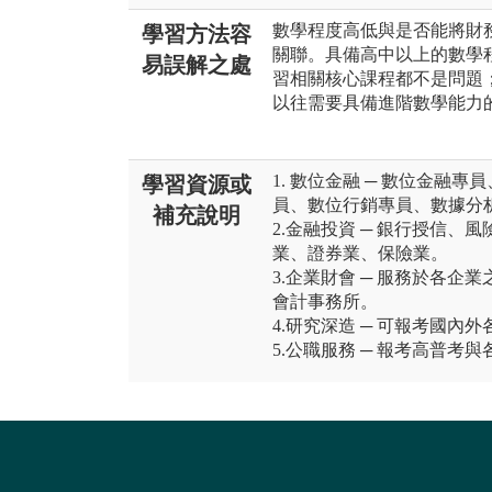
數學程度高低與是否能將財
學習方法容
關聯。具備高中以上的數學
易誤解之處
習相關核心課程都不是問題
以往需要具備進階數學能力
1. 數位金融 ─ 數位金融
學習資源或
員、數位行銷專員、數據分
補充說明
2.金融投資 ─ 銀行授信
業、證券業、保險業。
3.企業財會 ─ 服務於各
會計事務所。
4.研究深造 ─ 可報考國
5.公職服務 ─ 報考高普考