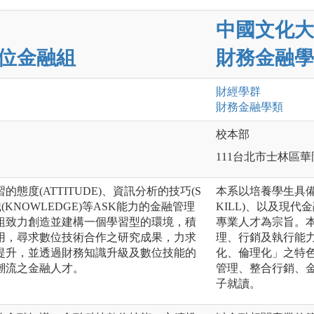
中國文化大
位金融組
財務金融學
財經
學群
財務金融
學類
校本部
111台北市士林區華
態度(ATTITUDE)、資訊分析的技巧(S
本系以培養學生具備終
(KNOWLEDGE)等ASK能力的金融管理
KILL)、以及現代
組致力創造並建構一個學習型的環境，積
專業人才為宗旨。
用，尋求數位技術合作之研究成果，力求
理、行銷及執行能
提升，並透過財務知識升級及數位技能的
化、倫理化」之特
潮流之金融人才。
管理、整合行銷、
子就讀。