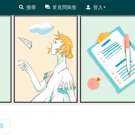
搜尋
常見問與答
登入
質