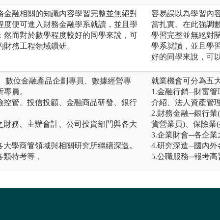
務金融相關的知識內容學習完整並無絕對
容易誤以為學習內
程度便可進入財務金融學系就讀，並且學
當扎實。在此強調
；然而對於數學程度較好的同學來說，可
學習完整並無絕對
的財務工程領域鑽研。
學系就讀，並且學
好的同學來說，可
專員、數位金融產品企劃專員、數據經營專
就業機會可分為五
析專員。
1.金融行銷─財富
、風險控管、投信投顧、金融商品研發、銀行
介紹、法人資產管
2.財務金融─銀行
企業之財務、主辦會計、公司投資部門與各大
貨營業員)、保險業
3.企業財會─各企
內外各大學商管領域與相關研究所繼續深造。
4.研究深造─國內
與各類特考等，
5.公職服務─報考