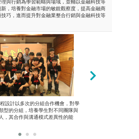
管理與行銷為學習範疇與場域，並輔以金融科技等
創新，培養對金融市場的敏銳觀察度，提高金融商
通技巧，進而提升對金融業整合行銷與金融科技等
。
計以多次的分組合作機會，對
課程設計以多次的分組合作機會，對學
企業實習：教授協
課堂講授
的分組，培養學生對不同團隊
類型的分組，培養學生對不同團隊與
所學數位金融演算
與理財規
其合作與溝通模式差異性的能
人，其合作與溝通模式差異性的能
的適應期。
理論發展
的敏感度