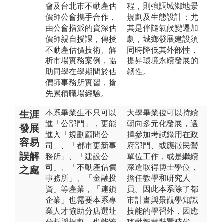
會及台北市不動產估
程，則強調城鄉地景
價師公會攜手合作，
規劃及生態設計；尤
由公會指派的資深估
其是伴隨氣候變遷加
價師親自授課，傳授
劇，城鄉發展建設須
不動產估價技術、解
同時降低其外部性，
析市場實務案例，協
提昇環境永續發展的
助同學在學期間於估
韌性。
價師事務所實習，搶
先累積職場經驗。
本系畢業生不只可以
大學畢業後可以持續
生涯
進「公部門」，更能
朝向多元化發展，選
發展
進入「規劃顧問公
擇參加考試錄用在政
容易
司」、「都市更新事
府部門、或應徵民營
誤解
務所」、「建設公
單位工作，或是繼續
司」、「不動產估價
深造取得博士學位，
之處
事務所」、「金融投
擔任教學和研究人
資」等產業，「連鎖
員。因此本系除了都
企業」也需要本系專
市計畫與景觀學知識
業人才協助分店選址
技能的學習外，因應
分析與規劃，也能跨
移動智慧裝置時代，