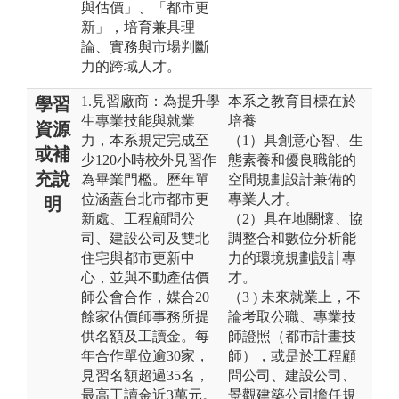
與估價」、「都市更
新」，培育兼具理
論、實務與市場判斷
力的跨域人才。
1.見習廠商：為提升學
本系之教育目標在於
學習
生專業技能與就業
培養
資源
力，本系規定完成至
（1）具創意心智、生
或補
少120小時校外見習作
態素養和優良職能的
充說
為畢業門檻。歷年單
空間規劃設計兼備的
位涵蓋台北市都市更
專業人才。
明
新處、工程顧問公
（2）具在地關懷、協
司、建設公司及雙北
調整合和數位分析能
住宅與都市更新中
力的環境規劃設計專
心，並與不動產估價
才。
師公會合作，媒合20
（3 ) 未來就業上，不
餘家估價師事務所提
論考取公職、專業技
供名額及工讀金。每
師證照（都市計畫技
年合作單位逾30家，
師），或是於工程顧
見習名額超過35名，
問公司、建設公司、
最高工讀金近3萬元。
景觀建築公司擔任規