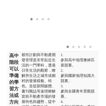
累
規
驗
都市計劃與不動產開
1.
高中
發管理是非常貼近生
参與高中地理奧林匹
階段
活的一門學科，透過
亜競賽。
可以
日常生活的觀察，瞭
2.
準備
解所生活之城市或鄉
參與國家地理知識大
村的發展樣貌、特
競賽。
的學
色。並從新聞媒體、
3.
習方
書刊雜誌等途徑瞭解
參與全國青年景觀競
法或
當前不動產市場的發
賽。
方向
展特色與趨勢，從中
4.