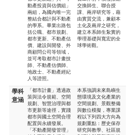
動產投資與估價組」
交換師生、聯合授
兩組，為國內唯一完
課、兩岸研究等，藉
整結合都計與不動產
由實質交流，兼顧本
的學系。畢業出路包
土化及兩岸之研究，
括公職、都市規劃、
建立本系師生紮實的
都市更新、不動產估
學理基礎與寬宏的全
價、建設與開發、外
球學術觀。
商顧問公司等領域，
並可考取都市計畫技
師、不動產估價師、
地政士、不動產經紀
人等證照。
「都市計畫」透過政
本系強調未來島嶼生
學科
策與法令規範、空間
態環境及文化產業的
意涵
規劃、智慧治理與都
空間規劃、景觀整備
市更新等途徑，實踐
與數位模擬，專業課
都市與國土空間合理
程以下列四大方向為
配置與永續發展。
規劃重點：歷史保存
「不動產開發管理」
研究與教學、社區規