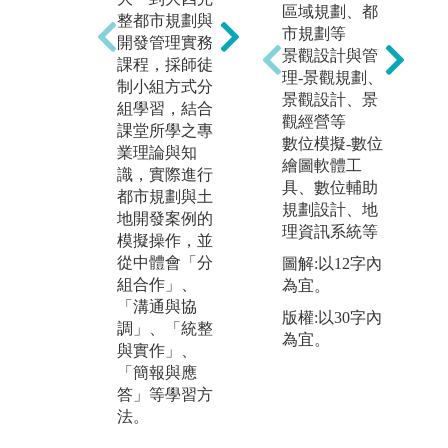
區域規劃、都
學
整都市規劃與
計過程中需借
市規劃等
將
開發管理實務
重相關資訊軟
景觀設計與管
國
課程，採師徒
體的輔助，例
理-景觀規劃、
義
制小組方式分
如地理資訊系
景觀設計、景
尼
組學習，結合
統（GIS）、
觀經營等
大
課堂所學之專
電腦繪圖（Aut
數位模擬-數位
的
業理論與知
oCAD、Sketch
繪圖軟體工
作
識，實際進行
up等）、虛擬
具、數位輔助
系
都市規劃與土
實境（VR）、
規劃設計、地
拓
地開發案例的
AI、影像拍攝
理資訊系統等
與
模擬操作，並
與編輯等，透
能
從中體會「分
過「軟體操
圖解:以12字內
著
組合作」、
作」、「創新
為宜。
化
「溝通與協
模擬」、「案
版權:以30字內
「
調」、「統整
例呈現」等學
為宜。
作
與實作」、
習方法，將數
體
「簡報與應
位技能有效應
通
答」等學習方
用於都市規劃
讓
法。
與設計實務。
內