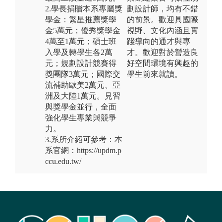
2.學長捐贈本系專屬獎
劃設計師，均有不錯
學金：繁星推薦獎學
的前景。歡迎具國際
金5萬元；優秀獎學金
視野、文化內涵且實
4萬至1萬元；碩士班
踐導向的通才與專
入學及轉學生各2萬
才。歡迎對於營造良
元；規劃設計競賽得
好空間環境有興趣的
獎團隊3萬元；國際交
學生前來就讀。
流補助歐美2萬元、亞
洲及大陸1萬元。見習
與獎學金並行，全面
強化學生專業與競爭
力。
3.系所介紹可參考：本
系官網：https://updm.p
ccu.edu.tw/