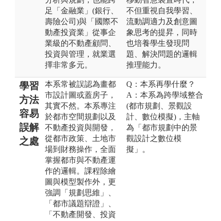
足「金融業」(銀行、
不但重視自我學習、
壽險公司)與「國際不
流動調適力及創意圖
動產投資業」從事企
象思考的提昇，同時
業級的不動產顧問、
也培養學生發現問
投資與管理，就業選
題、解決問題的邏輯
擇非常多元。
推理能力。
本系常被誤認為畫都
Q：本系再學什麼？
學習
市設計圖或蓋房子，
A：本系為跨學域整合
方法
其實不然。本系專注
(都市規劃、景觀設
容易
於都市空間規劃以及
計、數位模擬)，主軸
誤解
不動產投資與開發，
為「都市規劃中的景
從都市政策、土地市
觀設計之數位模
之處
場到財務操作，全面
擬」。
掌握都市與不動產運
作的邏輯。課程除繪
圖與模型製作外，更
強調「規劃思維」、
「都市議題辯證」、
「不動產開發、投資