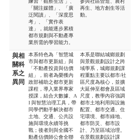
練習「觀察生活 」、
参與社區營造、農村
「關注媒體」、「廣
再生、地方創生等活
泛閱讀」、「深度思
動。
考」、「實作表
達」，就能逐步累積
都市規劃與不動產專
業所需的學習能力。
本系特色為「智慧城
本系是聯結城鄉規劃
與相
市與都市更新組」與
與景觀規劃設計之跨
關科
「不動產投資與估價
域學系，城鄕規劃課
系之
組」，前者為榮獲內
程重點主要以都市/社
異同
政部補助之都市更新
區尺度為核心，並擴
課程，導入業界專家
大延伸至都會及區域
授課，結合大數據、A
尺度，教學內容強調
I 與智慧治理工具，帶
都市土地利用與設施
同學們動手解決都市
配置、都市交通、住
土地、交通、公共設
宅環境、都市綠地、
施與環境永續等挑
都市防災、都市設
戰；後者則與全國不
計、乃至區域治理。
動產估價師公會全聯
在景觀規劃設計課