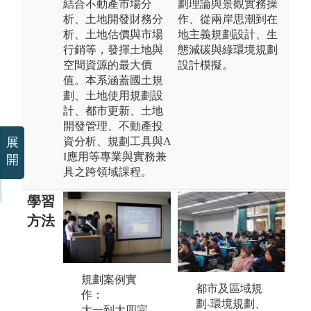
結合不動產市場分
劃理論與景觀實務操
析、土地開發財務分
作、從兩岸思潮到在
析、土地估價與市場
地主義規劃設計、生
行銷等，發揮土地與
態減碳與綠環境規劃
空間資源的最大價
設計模擬。
值。本系涵蓋國土規
劃、土地使用規劃設
計、都市更新、土地
開發管理、不動產投
資分析、規劃工具與A
展
I應用等專業與實務兼
開
具之跨領域課程。
學習
方法
規劃案例實
資訊軟體操
都市及區域規
海
作：
作：
劃-環境規劃、
學
大一到大四完
都市規劃與設