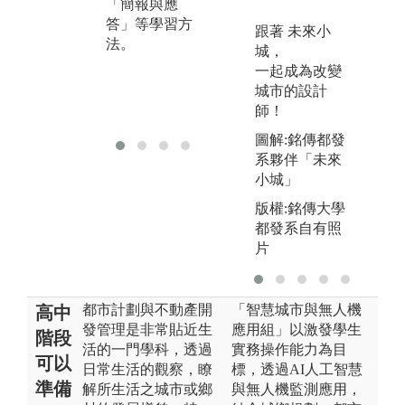
「簡報與應
位技能有效應
通
答」等學習方
用於都市規劃
跟著 未來小
讓
法。
與設計實務。
城，
內
一起成為改變
累
城市的設計
規
師！
驗
圖解:銘傳都發
系夥伴「未來
小城」
版權:銘傳大學
都發系自有照
片
都市計劃與不動產開
「智慧城市與無人機
高中
發管理是非常貼近生
應用組」以激發學生
階段
活的一門學科，透過
實務操作能力為目
可以
日常生活的觀察，瞭
標，透過AI人工智慧
準備
解所生活之城市或鄉
與無人機監測應用，