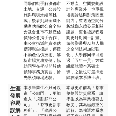
同學們動手解決都市
不動產、空間規劃設
土地、交通、公共設
計的專業外，也重視
施與環境永續等挑
培養論述與對策因應
戰；後者則與全國不
能力，並透過空間分
動產估價師公會全聯
析城鄉永續發展相關
會及台北市不動產估
議題。更名後課程規
價師公會攜手合作，
劃更針對國土計畫、
由公會指派的資深估
氣候變遷與AI無人機
價師親自授課，傳授
之空間技術加以強
不動產估價技術、解
化，大學部同學可透
析市場實務案例，協
過「五年一貫」方式
助同學在學期間於估
繼續就讀本系碩士
價師事務所實習，搶
班，之後也可選擇進
先累積職場經驗。
階攻讀本系博士班。
本系畢業生不只可以
本系更名前為「都市
生涯
進「公部門」，更能
規劃與防災學系」讓
發展
進入「規劃顧問公
學生以為畢業後要去
容易
司」、「都市更新事
救災，其為極嚴重的
誤解
務所」、「建設公
誤解。為強調本系專