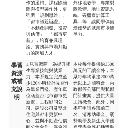
作的邏輯。課程除繪
外移地教學、專業製
圖與模型製作外，更
圖軟體、地理資訊系
強調「規劃思維」、
統、碳盤查計算工
「都市議題辯證」、
具…等，讓同學俱備
「不動產開發、投資
最優勢的就業市場競
與估價」、「都市更
爭力。
新」，培育兼具理
論、實務與市場判斷
力的跨域人才。
1.見習廠商：為提升學
本校每年提供約3500
學習
生專業技能與就業
萬元的工讀金外，本
資源
力，本系規定完成至
系每年均承接2000萬
或補
少120小時校外見習作
元以上之國科會、內
充說
為畢業門檻。歷年單
政部等公部門與私部
位涵蓋台北市都市更
門計畫案，提供大量
明
新處、工程顧問公
工讀機會。此外，同
司、建設公司及雙北
學可申請各班前三
住宅與都市更新中
名、清寒助學金、弱
心，並與不動產估價
勢助學及新生入學優
師公會合作，媒合20
異獎學金等43種獎助