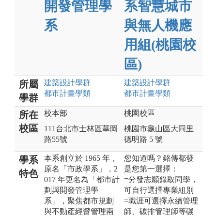
開發管理學
系智慧城市
系
與無人機應
用組(桃園校
區)
建築設計
學群
建築設計
學群
所屬
都市計畫
學類
都市計畫
學類
學群
校本部
桃園校區
所在
校區
111台北市士林區華岡
桃園市龜山區大同里
路55號
德明路 5 號
本系創立於 1965 年，
您知道嗎？銘傳都發
學系
原名「市政學系」，2
是您第一選擇：
特色
017 年更名為「都市計
=分發志願錄取同學，
劃與開發管理學
可自行選擇專業組別
系」，聚焦都市規劃
=職涯可選擇永續管理
與不動產經營管理兩
師、碳排管理師等碳