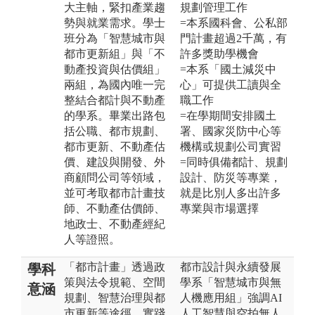
大主軸，緊扣產業趨
規劃管理工作
勢與就業需求。學士
=本系國科會、公私部
班分為「智慧城市與
門計畫超過2千萬，有
都市更新組」與「不
許多獎助學機會
動產投資與估價組」
=本系「國土減災中
兩組，為國內唯一完
心」可提供工讀與全
整結合都計與不動產
職工作
的學系。畢業出路包
=在學期間安排國土
括公職、都市規劃、
署、國家災防中心等
都市更新、不動產估
機構或規劃公司實習
價、建設與開發、外
=同時俱備都計、規劃
商顧問公司等領域，
設計、防災等專業，
並可考取都市計畫技
就是比別人多出許多
師、不動產估價師、
專業與市場選擇
地政士、不動產經紀
人等證照。
「都市計畫」透過政
都市設計與永續發展
學科
策與法令規範、空間
學系「智慧城市與無
意涵
規劃、智慧治理與都
人機應用組」強調AI
市更新等途徑，實踐
人工智慧與空拍無人