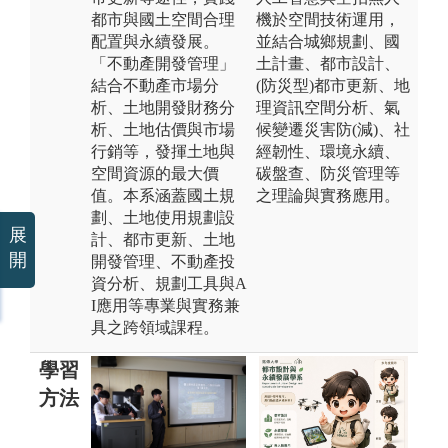
都市與國土空間合理
機於空間技術運用，
配置與永續發展。
並結合城鄉規劃、國
「不動產開發管理」
土計畫、都市設計、
結合不動產市場分
(防災型)都市更新、地
析、土地開發財務分
理資訊空間分析、氣
析、土地估價與市場
候變遷災害防(減)、社
行銷等，發揮土地與
經韌性、環境永續、
空間資源的最大價
碳盤查、防災管理等
值。本系涵蓋國土規
之理論與實務應用。
劃、土地使用規劃設
展
計、都市更新、土地
開
開發管理、不動產投
資分析、規劃工具與A
I應用等專業與實務兼
具之跨領域課程。
學習
方法