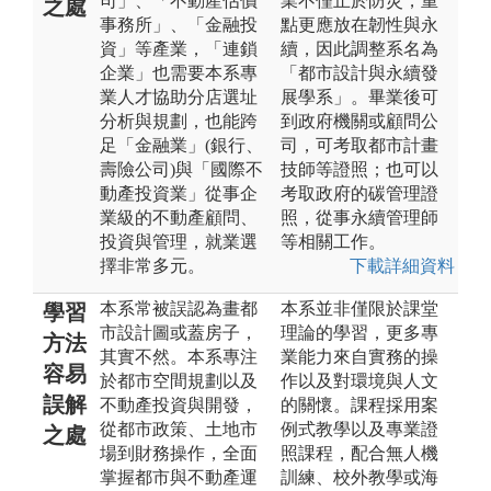
司」、「不動產估價
業不僅止於防災，重
之處
事務所」、「金融投
點更應放在韌性與永
資」等產業，「連鎖
續，因此調整系名為
企業」也需要本系專
「都市設計與永續發
業人才協助分店選址
展學系」。畢業後可
分析與規劃，也能跨
到政府機關或顧問公
足「金融業」(銀行、
司，可考取都市計畫
壽險公司)與「國際不
技師等證照；也可以
動產投資業」從事企
考取政府的碳管理證
業級的不動產顧問、
照，從事永續管理師
投資與管理，就業選
等相關工作。
擇非常多元。
下載詳細資料
本系常被誤認為畫都
本系並非僅限於課堂
學習
市設計圖或蓋房子，
理論的學習，更多專
方法
其實不然。本系專注
業能力來自實務的操
容易
於都市空間規劃以及
作以及對環境與人文
誤解
不動產投資與開發，
的關懷。課程採用案
從都市政策、土地市
例式教學以及專業證
之處
場到財務操作，全面
照課程，配合無人機
掌握都市與不動產運
訓練、校外教學或海