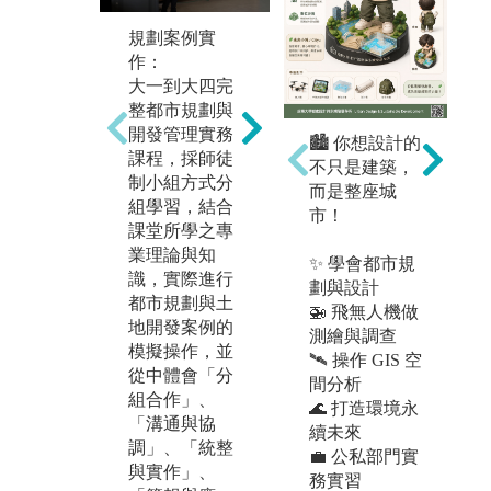
規劃案例實
資訊軟體操
海
作：
作：
學
大一到大四完
都市規劃與設
學
整都市規劃與
計過程中需借
將
開發管理實務
重相關資訊軟
🏙️ 你想設計的
國
課程，採師徒
體的輔助，例
不只是建築，
義
制小組方式分
如地理資訊系
而是整座城
尼
組學習，結合
統（GIS）、
市！
大
課堂所學之專
電腦繪圖（Aut
×
的
業理論與知
oCAD、Sketch
✨ 學會都市規
作
識，實際進行
up等）、虛擬
劃與設計
系
都市規劃與土
實境（VR）、
🚁 飛無人機做
拓
地開發案例的
AI、影像拍攝
測繪與調查
與
模擬操作，並
與編輯等，透
🛰️ 操作 GIS 空
能
從中體會「分
過「軟體操
間分析
著
組合作」、
作」、「創新
🌊 打造環境永
化
「溝通與協
模擬」、「案
續未來
「
調」、「統整
例呈現」等學
💼 公私部門實
作
與實作」、
習方法，將數
務實習
體