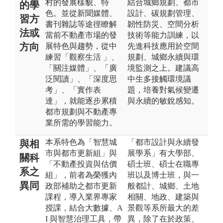
村的發展樣貌、特
結合城鄉規劃、都市
的學
色。並從新聞媒體、
設計、碳規劃管理、
習方
書刊雜誌等途徑瞭解
韌性防災、空間分析
法或
當前不動產市場的發
技術等能力訓練，以
方向
展特色與趨勢，從中
先進科技應用於空間
練習「觀察生活 」、
規劃、城鄉永續與環
「關注媒體」、「廣
境監測之上。建議高
泛閱讀」、「深度思
中生多接觸環境議
考」、「實作表
題，培養對氣候變遷
達」，就能逐步累積
與永續的敏銳感知。
都市規劃與不動產專
業所需的學習能力。
本系特色為「智慧城
「都市設計與永續發
與相
市與都市更新組」與
展學系」有大學部、
關科
「不動產投資與估價
碩士班、碩士在職專
系之
組」，前者為榮獲內
班以及博士班，與一
異同
政部補助之都市更新
般都計、城鄉、土地
課程，導入業界專家
相關、地政、建築與
授課，結合大數據、A
景觀等系所最大的差
I 與智慧治理工具，帶
異，除了在於政策、