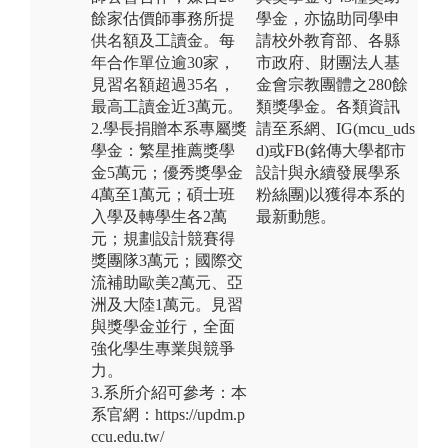
餘家估價師事務所提
學金，亦協助同學申
供名額及工讀金。每
請校外教育部、各縣
年合作單位逾30家，
市政府、財團法人基
見習名額超過35名，
金會宗教團體之280餘
最高工讀金近3萬元。
類獎學金。各類資訊
2.學長捐贈本系專屬獎
請至系網、IG(mcu_uds
學金：繁星推薦獎學
d)或FB(銘傳大學都市
金5萬元；優秀獎學金
設計與永續發展學系
4萬至1萬元；碩士班
粉絲團)以獲得本系的
入學及轉學生各2萬
最新動態。
元；規劃設計競賽得
獎團隊3萬元；國際交
流補助歐美2萬元、亞
洲及大陸1萬元。見習
與獎學金並行，全面
強化學生專業與競爭
力。
3.系所介紹可參考：本
系官網：https://updm.p
ccu.edu.tw/