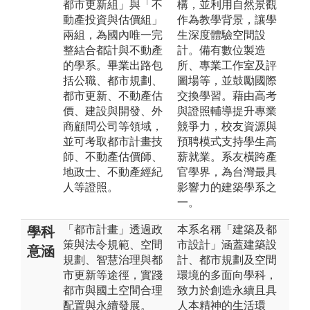
都市更新組」與「不
構，並利用自然景觀
動產投資與估價組」
作為教學背景，讓學
兩組，為國內唯一完
生深度體驗空間設
整結合都計與不動產
計。備有數位製造
的學系。畢業出路包
所、專業工作室及評
括公職、都市規劃、
圖場等，並鼓勵國際
都市更新、不動產估
交換學習。藉由高考
價、建設與開發、外
與證照輔導提升專業
商顧問公司等領域，
競爭力，校友資源與
並可考取都市計畫技
預聘模式支持學生高
師、不動產估價師、
薪就業。系友橫跨產
地政士、不動產經紀
官學界，為台灣最具
人等證照。
影響力的建築學系之
一。
「都市計畫」透過政
本系名稱「建築及都
學科
策與法令規範、空間
市設計」涵蓋建築設
意涵
規劃、智慧治理與都
計、都市規劃及空間
市更新等途徑，實踐
環境的多面向學科，
都市與國土空間合理
致力於創造永續且具
配置與永續發展。
人本精神的生活環