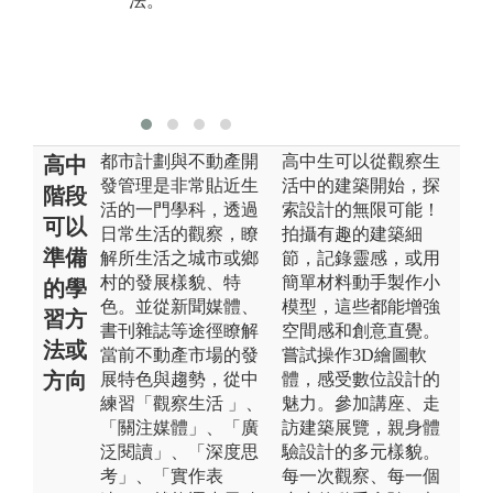
法。
與設計實務。
內
累
規
驗
都市計劃與不動產開
高中生可以從觀察生
高中
發管理是非常貼近生
活中的建築開始，探
階段
活的一門學科，透過
索設計的無限可能！
可以
日常生活的觀察，瞭
拍攝有趣的建築細
準備
解所生活之城市或鄉
節，記錄靈感，或用
村的發展樣貌、特
簡單材料動手製作小
的學
色。並從新聞媒體、
模型，這些都能增強
習方
書刊雜誌等途徑瞭解
空間感和創意直覺。
法或
當前不動產市場的發
嘗試操作3D繪圖軟
方向
展特色與趨勢，從中
體，感受數位設計的
練習「觀察生活 」、
魅力。參加講座、走
「關注媒體」、「廣
訪建築展覽，親身體
泛閱讀」、「深度思
驗設計的多元樣貌。
考」、「實作表
每一次觀察、每一個