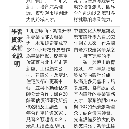
與估價」、「都市更
流，這些實際經驗有
新」，培育兼具理
助於培養創意、團隊
論、實務與市場判斷
合作能力以及應對多
力的跨域人才。
樣挑戰的專業能力。
1.見習廠商：為提升學
中國文化大學建築及
學習
生專業技能與就業
都市設計學系自1963
資源
力，本系規定完成至
年創立以來，作為國
或補
少120小時校外見習作
內老六校建築學系之
充說
為畢業門檻。歷年單
一，擁有完整的學
位涵蓋台北市都市更
士、碩士與博士教育
明
新處、工程顧問公
體系。2023年新增建
司、建設公司及雙北
築及室內設計分組，
住宅與都市更新中
以滿足多元需求，培
心，並與不動產估價
養建築、都市設計及
師公會合作，媒合20
室內設計的專業實務
餘家估價師事務所提
人才。學系強調SDGs
供名額及工讀金。每
與ESG的永續創新理
年合作單位逾30家，
念，結合優秀師資、
見習名額超過35名，
先進設備及強大的系
最高工讀金近3萬元。
所友網絡，為學生提