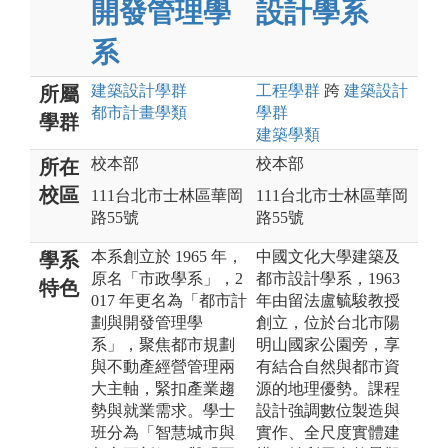
開發管理學
設計學系
系
建築設計
學群
工程
學群
跨
建築設計
所屬
都市計畫
學類
學群
學群
建築
學類
校本部
校本部
所在
校區
111台北市士林區華岡
111台北市士林區華岡
路55號
路55號
本系創立於 1965 年，
中國文化大學建築及
學系
原名「市政學系」，2
都市設計學系，1963
特色
017 年更名為「都市計
年由留法盧毓駿教授
劃與開發管理學
創立，位於台北市陽
系」，聚焦都市規劃
明山國家公園旁，享
與不動產經營管理兩
有結合自然與都市資
大主軸，緊扣產業趨
源的地理優勢。課程
勢與就業需求。學士
設計強調數位製造與
班分為「智慧城市與
實作、全尺度實體建