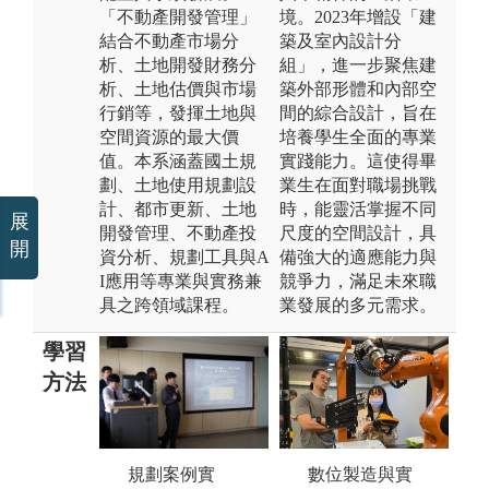
「不動產開發管理」
境。2023年增設「建
結合不動產市場分
築及室內設計分
析、土地開發財務分
組」，進一步聚焦建
析、土地估價與市場
築外部形體和內部空
行銷等，發揮土地與
間的綜合設計，旨在
空間資源的最大價
培養學生全面的專業
值。本系涵蓋國土規
實踐能力。這使得畢
劃、土地使用規劃設
業生在面對職場挑戰
計、都市更新、土地
時，能靈活掌握不同
展
開發管理、不動產投
尺度的空間設計，具
開
資分析、規劃工具與A
備強大的適應能力與
I應用等專業與實務兼
競爭力，滿足未來職
具之跨領域課程。
業發展的多元需求。
學習
方法
規劃案例實
資訊軟體操
數位製造與實
海