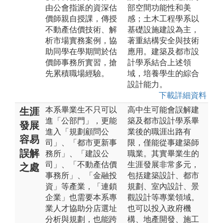
由公會指派的資深估
部空間功能性和美
價師親自授課，傳授
感；土木工程學系以
不動產估價技術、解
基礎設施建設為主，
析市場實務案例，協
著重結構安全與技術
助同學在學期間於估
應用。建築及都市設
價師事務所實習，搶
計學系結合上述領
先累積職場經驗。
域，培養學生的綜合
設計能力。
下載詳細資料
本系畢業生不只可以
高中生可能會誤解建
生涯
進「公部門」，更能
築及都市設計學系畢
發展
進入「規劃顧問公
業後的職涯出路有
容易
司」、「都市更新事
限，僅能從事建築師
誤解
務所」、「建設公
職業。其實畢業生的
司」、「不動產估價
生涯發展非常多元，
之處
事務所」、「金融投
包括建築設計、都市
資」等產業，「連鎖
規劃、室內設計、景
企業」也需要本系專
觀設計等專業領域。
業人才協助分店選址
也可以投入政府機
分析與規劃，也能跨
構、地產開發、施工