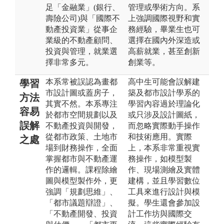
足「金融業」(銀行、
管理或學術方向。系
壽險公司)與「國際不
上強調國際視野和實
動產投資業」從事企
務經驗，畢業生也可
業級的不動產顧問、
選擇在國內外深造或
投資與管理，就業選
高薪就業，甚至創新
擇非常多元。
創業等。
本系常被誤認為畫都
高中生可能會誤解建
學習
市設計圖或蓋房子，
築及都市設計學系的
方法
其實不然。本系專注
學習內容過於理論化
容易
於都市空間規劃以及
或只涉及設計圖紙，
誤解
不動產投資與開發，
而忽略實際動手操作
從都市政策、土地市
和技術應用。實際
之處
場到財務操作，全面
上，本系非常重視實
掌握都市與不動產運
務操作，如模型製
作的邏輯。課程除繪
作、現場測繪及實體
圖與模型製作外，更
建構，並且學習數位
強調「規劃思維」、
工具來進行設計與模
「都市議題辯證」、
擬。學生還會參加設
「不動產開發、投資
計工作坊與國際交