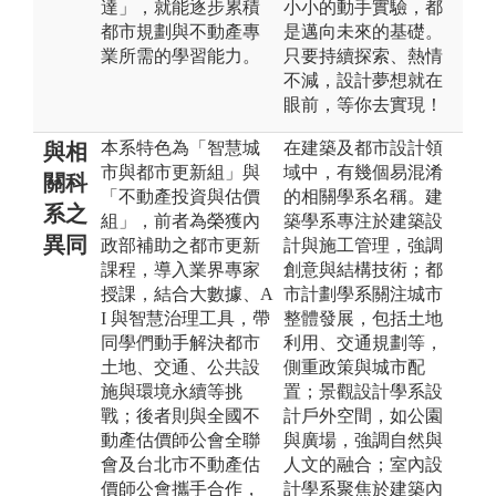
達」，就能逐步累積
小小的動手實驗，都
都市規劃與不動產專
是邁向未來的基礎。
業所需的學習能力。
只要持續探索、熱情
不減，設計夢想就在
眼前，等你去實現！
本系特色為「智慧城
在建築及都市設計領
與相
市與都市更新組」與
域中，有幾個易混淆
關科
「不動產投資與估價
的相關學系名稱。建
系之
組」，前者為榮獲內
築學系專注於建築設
異同
政部補助之都市更新
計與施工管理，強調
課程，導入業界專家
創意與結構技術；都
授課，結合大數據、A
市計劃學系關注城市
I 與智慧治理工具，帶
整體發展，包括土地
同學們動手解決都市
利用、交通規劃等，
土地、交通、公共設
側重政策與城市配
施與環境永續等挑
置；景觀設計學系設
戰；後者則與全國不
計戶外空間，如公園
動產估價師公會全聯
與廣場，強調自然與
會及台北市不動產估
人文的融合；室內設
價師公會攜手合作，
計學系聚焦於建築內