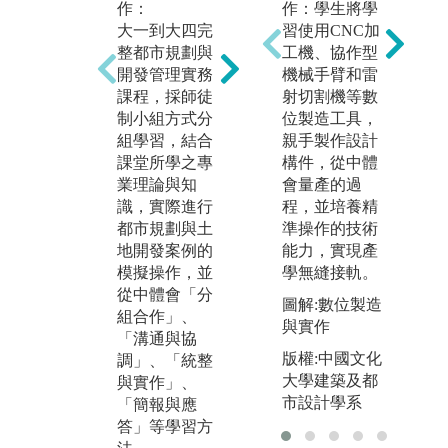
作：
作：
作：學生將學
學
大一到大四完
都市規劃與設
習使用CNC加
學
整都市規劃與
計過程中需借
工機、協作型
將
開發管理實務
重相關資訊軟
機械手臂和雷
國
課程，採師徒
體的輔助，例
射切割機等數
義
制小組方式分
如地理資訊系
位製造工具，
尼
組學習，結合
統（GIS）、
親手製作設計
大
課堂所學之專
電腦繪圖（Aut
構件，從中體
的
業理論與知
oCAD、Sketch
會量產的過
作
識，實際進行
up等）、虛擬
程，並培養精
系
都市規劃與土
實境（VR）、
準操作的技術
拓
地開發案例的
AI、影像拍攝
能力，實現產
與
模擬操作，並
與編輯等，透
學無縫接軌。
能
從中體會「分
過「軟體操
圖解:數位製造
著
組合作」、
作」、「創新
與實作
化
「溝通與協
模擬」、「案
「
版權:中國文化
調」、「統整
例呈現」等學
作
大學建築及都
與實作」、
習方法，將數
體
市設計學系
「簡報與應
位技能有效應
通
答」等學習方
用於都市規劃
讓