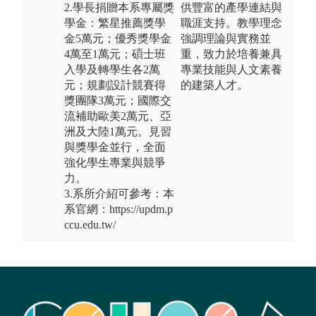
2.學長捐贈本系專屬獎
供豐富的產學連結與
學金：繁星推薦獎學
職涯支持。教學理念
金5萬元；優秀獎學金
強調理論與實務並
4萬至1萬元；碩士班
重，致力於培養兼具
入學及轉學生各2萬
專業技能與人文素養
元；規劃設計競賽得
的建築人才。
獎團隊3萬元；國際交
流補助歐美2萬元、亞
洲及大陸1萬元。見習
與獎學金並行，全面
強化學生專業與競爭
力。
3.系所介紹可參考：本
系官網：https://updm.p
ccu.edu.tw/