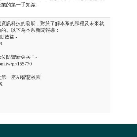
產業的第一手知識。
關資訊科技的發展，對於了解本系的課程及未來就
助的。以下為本系新聞報導：
動效益 -
R9
位防禦新尖兵！-
om.tw/pr/155770
第一座AI智慧校園-
6X