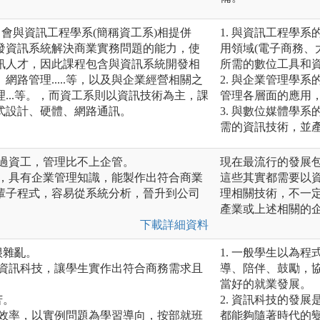
常會與資訊工程學系(簡稱資工系)相提併
1. 與資訊工程學
發資訊系統解決商業實務問題的能力，使
用領域(電子商務、
訊人才，因此課程包含與資訊系統開發相
所需的數位工具和
路管理.....等，以及與企業經營相關之
2. 與企業管理學
...等。，而資工系則以資訊技術為主，課
管理各層面的應用
式設計、硬體、網路通訊。
3. 與數位媒體學
需的資訊技術，並
不過資工，管理比不上企管。
現在最流行的發展
吃，具有企業管理知識，能製作出符合商業
這些其實都需要以
輩子程式，容易從系統分析，晉升到公司
理相關技術，不一
產業或上述相關的
下載詳細資料
很雜亂。
1. 一般學生以為
合資訊科技，讓學生實作出符合商務需求且
導、陪伴、鼓勵，
當好的就業發展。
苦。
2. 資訊科技的發
有效率，以實例問題為學習導向，按部就班
都能夠隨著時代的