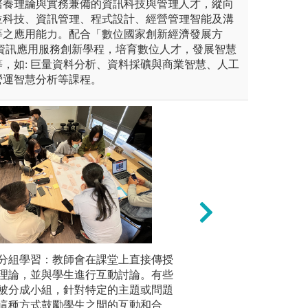
培養理論與實務兼備的資訊科技與管理人才，縱向
位科技、資訊管理、程式設計、經營管理智能及溝
等之應用能力。配合「數位國家創新經濟發展方
構資訊應用服務創新學程，培育數位人才，發展智慧
，如: 巨量資料分析、資料採礦與商業智慧、人工
營運智慧分析等課程。
分組學習：教師會在課堂上直接傳授
實作教學：
實機操作：
構實際參與資訊相關工作，學
理論，並與學生進行互動討論。有些
以實務導向的方式
開發、數
的理論與技能應用於真實職場
被分成小組，針對特定的主題或問題
設計、AI應用、
深對資訊
資訊系統的運作模式與管理流
這種方式鼓勵學生之間的互動和合
透過實作強化對理
的各種模