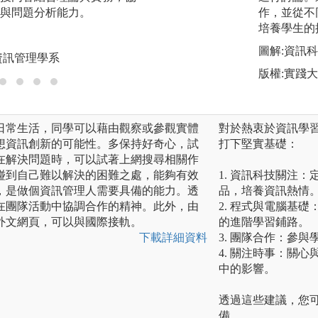
與問題分析能力。
程，為未來就業做
作，並從不
培養學生的
圖解:從實務經驗中
圖解:資訊
資訊管理學系
版權:中國文化大
版權:實踐
日常生活，同學可以藉由觀察或參觀實體
對於熱衷於資訊學
想資訊創新的可能性。多保持好奇心，試
打下堅實基礎：
在解決問題時，可以試著上網搜尋相關作
碰到自己難以解決的困難之處，能夠有效
1. 資訊科技關注
，是做個資訊管理人需要具備的能力。透
品，培養資訊熱情
在團隊活動中協調合作的精神。此外，由
2. 程式與電腦基
外文網頁，可以與國際接軌。
的進階學習鋪路。
下載詳細資料
3. 團隊合作：參
4. 關注時事：關心
中的影響。
透過這些建議，您
備。