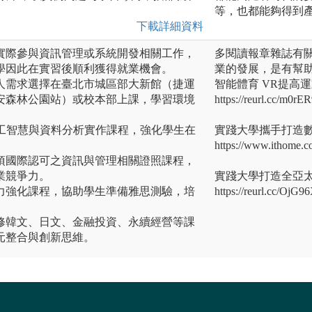
等，也都能夠得到
下載詳細資料
實際參與資訊管理或系統開發相關工作，
多閱讀報章雜誌有
學因此在實習後順利獲得就業機會。
業的發展，是有幫
人需求選擇在臺北市城區部大新館（捷運
智能體育 VR提高運
安森林公園站）或校本部上課，學習環境
https://reurl.cc/m0rE
人工智慧與資料分析實作課程，強化學生在
實踐大學攜手打造數
https://www.ithome.c
項國際認可之資訊與管理相關證照課程，
業競爭力。
實踐大學打造全亞太
力強化課程，協助學生準備雅思測驗，培
https://reurl.cc/OjG9
。
修韓文、日文、金融投資、永續經營等課
元整合與創新思維。