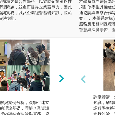
管領域之整合性學科，以協助企業策略性
本學系成立宗旨為
管理問題，並進而提昇企業競爭力，因此
規劃使學生具備數
論與實務，以及企業經營基礎知識，並藉
通協調與團隊合作
識與技能。
案」， 本學系建
服務應用相關課程等
智慧與深度學習、
企業實習：
課堂聽講、
解與案例分析，讓學生建立
透過進入企業或機
知識，解釋
的理論基礎，理解企業資訊
生能夠將課堂所學
課程學生將
授內容結合理論與實務，協
情境中，了解企業
進行討論。