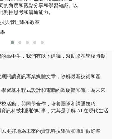
好準備。
同的角度和觀點分享和學習知識。以
解決能力，縮短學
以及人工
批判性思考和溝通能力。
深化專業
圖解:課程實作情
圖解:實踐
科技與管理學系教室
學資訊管理學系
版權:中國文化大
版權:實踐
大學
習的高中生，我們有以下建議，幫助您在學校時期
：定期閱讀資訊專業媒體文章，瞭解最新技術和產
。
礎：學習基本程式設計和電腦的軟硬體知識，為未來
與學校活動，與同學合作，培養團隊和溝通技巧。
與資訊科技相關的時事，尤其是了解 AI 在現代生活
可以更好地為未來的資訊科技學習和職涯做好準