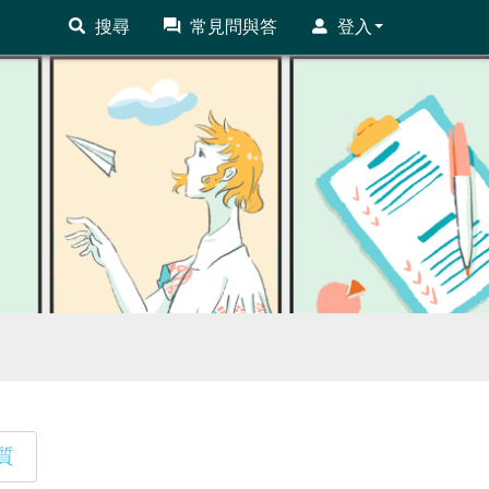
搜尋
常見問與答
登入
質