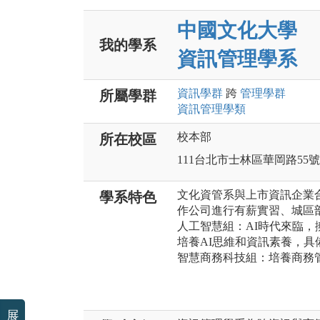
中國文化大學
我的學系
資訊管理學系
資訊
學群
跨
管理
學群
所屬學群
資訊管理
學類
校本部
所在校區
111台北市士林區華岡路55號
文化資管系與上市資訊企業
學系特色
作公司進行有薪實習、城區
人工智慧組：AI時代來臨，
培養AI思維和資訊素養，
智慧商務科技組：培養商務
展