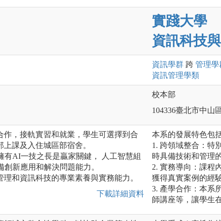
實踐大學
資訊科技與
資訊
學群
跨
管理
學
資訊管理
學類
校本部
104336臺北市中山
合作，接軌實習和就業，學生可選擇到合
本系的發展特色包
部上課及入住城區部宿舍。
1. 跨領域整合：
擁有AI一技之長是贏家關鍵， 人工智慧組
時具備技術和管理
具備創新應用和解決問題能力。
2. 實務導向：課
管理和資訊科技的專業素養與實務能力。
獲得真實案例的經
3. 產學合作：本
下載詳細資料
師講座等，讓學生