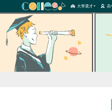
大學選才
高
ColleGo! 大學選才與高中育才輔助系統