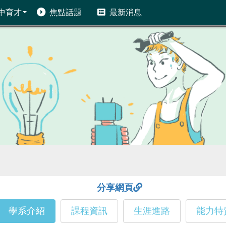
中育才
焦點話題
最新消息
分享網頁
學系介紹
課程資訊
生涯進路
能力特