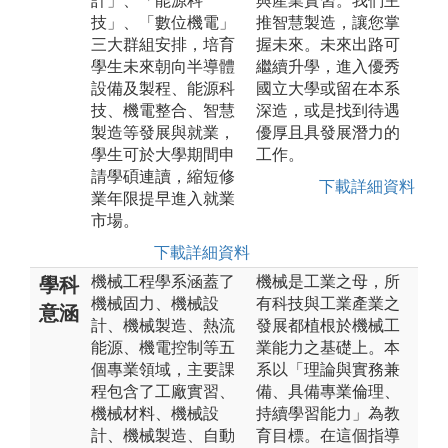
計」、「能源科
與產業實習。我們主
技」、「數位機電」
推智慧製造，讓您掌
三大群組安排，培育
握未來。未來出路可
學生未來朝向半導體
繼續升學，進入優秀
設備及製程、能源科
國立大學或留在本系
技、機電整合、智慧
深造，或是找到待遇
製造等發展與就業，
優厚且具發展潛力的
學生可於大學期間申
工作。
請學碩連讀，縮短修
下載詳細資料
業年限提早進入就業
市場。
下載詳細資料
機械工程學系涵蓋了
機械是工業之母，所
學科
機械固力、機械設
有科技與工業產業之
意涵
計、機械製造、熱流
發展都植根於機械工
能源、機電控制等五
業能力之基礎上。本
個專業領域，主要課
系以「理論與實務兼
程包含了工廠實習、
備、具備專業倫理、
機械材料、機械設
持續學習能力」為教
計、機械製造、自動
育目標。在這個指導