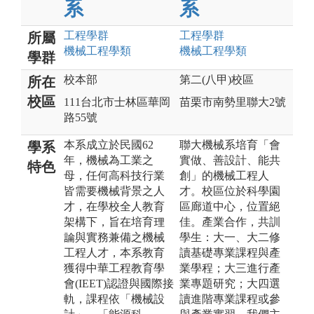
系
系
工程
學群
工程
學群
所屬
機械工程
學類
機械工程
學類
學群
校本部
第二(八甲)校區
所在
校區
111台北市士林區華岡
苗栗市南勢里聯大2號
路55號
本系成立於民國62
聯大機械系培育「會
學系
年，機械為工業之
實做、善設計、能共
特色
母，任何高科技行業
創」的機械工程人
皆需要機械背景之人
才。校區位於科學園
才，在學校全人教育
區廊道中心，位置絕
架構下，旨在培育理
佳。產業合作，共訓
論與實務兼備之機械
學生：大一、大二修
工程人才，本系教育
讀基礎專業課程與產
獲得中華工程教育學
業學程；大三進行產
會(IEET)認證與國際接
業專題研究；大四選
軌，課程依「機械設
讀進階專業課程或參