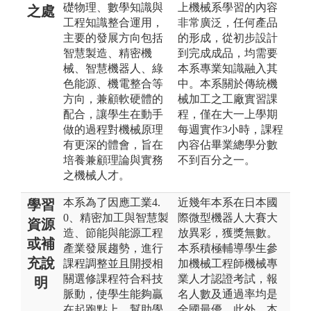
礎物理、數學知識與
上機械系學習的內容
之處
工程知識整合運用，
非常廣泛，任何產品
主要的發展方向包括
的形成，從初步設計
智慧製造、精密機
到完成成品，均需要
械、智慧機器人、綠
本系專業知識融入其
色能源、機電整合等
中。本系關於傳統機
方向，兼顧軟硬體的
械加工之工廠實習課
配合，讓學生在動手
程，僅在大一上學期
做的過程對機械原理
每週實作3小時，課程
有更深的體會，旨在
內容佔畢業總學分數
培養兼顧理論與實務
不到百分之一。
之機械人才。
本系為了因應工業4.
近幾年本系在日本國
學習
0、精密加工與智慧製
際微型機器人大賽大
資源
造、節能與能源工程
放異彩，獲獎無數。
或補
產業發展趨勢，進行
本系積極輔導學生參
充說
課程調整並且開授相
加機械工程師機械專
關選修課程符合科技
業人才認證考試，報
明
脈動，使學生能夠贏
名人數及通過率均是
在起跑點上，幫助學
全國最優。此外，本