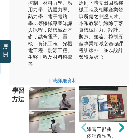
控制、材料力學、應
原則下培養出因應機
用力學、流體力學、
械工程及相關產業發
熱力學、電子電路
展所需之中堅人才。
學…等機械專業知識
本系教學訓練除了落
與課程，以機械為基
實機械固力、設計、
礎，結合電子、電
製造、熱流、控制五
機、資訊工程、光機
個專業領域之基礎課
展
電工程、能源工程、
程訓練外，並以設計
開
生醫工程及材料科學
製造為核心，
等
下載詳細資料
學習
方法
學習三部曲：
依課前預習、