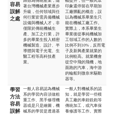
歸類為傳統產業，隨
幅提升，但一般民眾
容易
著台灣機械產業逐步
印象還停留在早期加
誤解
升級，任何領域與任
工廠髒亂的概念，誤
何行業皆需具備機械
以為機械系畢業生只
之處
設備與機械人才，非
能在機械工廠工作。
僅限於傳統機械生
實際上，本系畢業生
產、加工之行業，許
畢業後從事純機械加
多的畢業生投入精密
工領域工作的人數的
機械製造、設計、半
比例不到10%，反而電
導體與電子光電、生
子及新興產業就業的
醫工程等高科技產
比例較高。就業機會
業。
從空中飛的飛機，地
面跑的汽車，海中游
的輪船到微奈米驅動
器等。
一般人容易認為機械
一般人對機械系的認
學習
系的學習內容須做粗
知，就是學習一些模
方法
重工作、黑手修理機
具工廠的車鉗銑鉋等
容易
器或是只是繪圖，機
傳統加工，或汽車保
誤解
械系的學習是透過基
養修護等工作。實際