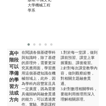
以致用。
大學機械工程
圖解:學生分組
學系
操作實驗
版權:中國文化
大學機械工程
學系
在閱讀各個基礎學科
1.對於每一堂課，做到
高中
與知識時，除了基礎
課前預習、課堂上掌
階段
的原理外，需要更深
握重點、課後複習。
可以
究其應用面，學習應
2.針對每次課堂教學內
準備
用這個基礎知識在機
容，做到觀察綜整，
械領域上，此外，因
對相關主題融會貫
的學
為學科內容豐富且具
通。
習方
一定廣度，因為需要
3.針對數理相關學科，
法或
具備歸納與融會貫通
要能利用推理而深入
方向
的能力，可以透過實
理解相關原理。
作、實驗、專題課程