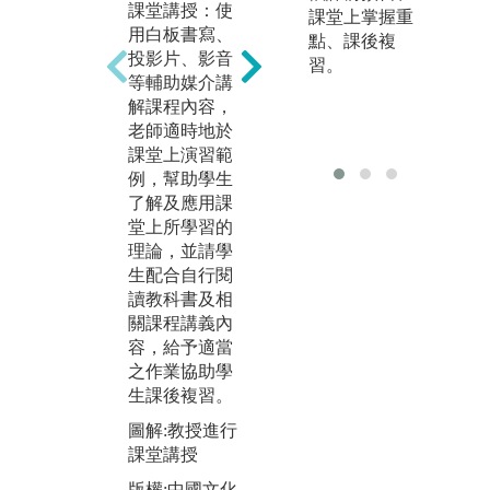
課堂講授：使
實驗課程：在
專
課堂上掌握重
用白板書寫、
老師及助教的
作
點、課後複
投影片、影音
帶領協助下，
研
習。
等輔助媒介講
學生學習操做
老
解課程內容，
及使用儀器設
究
老師適時地於
備、工具、加
進
課堂上演習範
工機等，實際
集
例，幫助學生
進行量測、觀
計
了解及應用課
察、加工、製
析
堂上所學習的
作等作業，並
擬
理論，並請學
且完成規定之
析
生配合自行閱
作品及步驟。
等
讀教科書及相
實驗課程有工
完
關課程講義內
廠實習、電工
告
容，給予適當
實驗、機械材
告
之作業協助學
料實驗、熱流
等
生課後複習。
實驗等，藉由
圖
實驗課程能夠
圖解:教授進行
進
活用理論基礎
課堂講授
與
課程，達到學
版權:中國文化