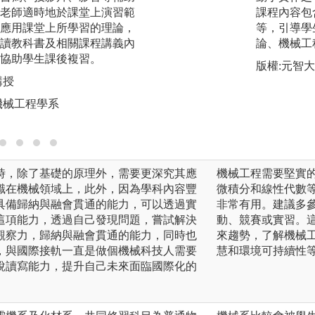
老師適時地於課堂上演習範
習操做及使用儀器
課程內容包
應用課堂上所學習的理論，
進行量測、觀察、
等，引導學
讀教科書及相關課程講義內
規定之作品及步驟
論、機械工
協助學生課後複習。
實驗、機械材料實
版權:元智
程能夠活用理論基
講授
圖解:學生分組操作
機械工程學系
版權:中國文化大
時，除了基礎的原理外，需要更深究其應
機械工程需要堅實
識在機械領域上，此外，因為學科內容豐
微積分和線性代數
具備歸納與融會貫通的能力，可以透過實
非常有用。建議多
這項能力，透過自己發現問題，嘗試解決
動、競賽或實習。
觀察力，歸納與融會貫通的能力，同時也
來趨勢，了解機械
，與國際接軌一直是做個機械科技人需要
慧和環境可持續性
說讀寫能力，提升自己未來面臨國際化的