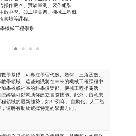
設備、工具、加工機等，實際
含操作機器、實驗量測、製作組裝
定之研究主題，小
作」與「
加工、製作等作業，並且完成
生做中學。如工場實習、機械工程概
理論分析、電腦模
應用後，
。實驗課程有工廠實習、電工
程實驗等課程。
作，學生完成專題
型思維，
驗、熱流實驗等，藉由實驗課
等。
製造技術
大學機械工程學系
礎課程，達到學以致用。
新能力，
圖解:學生分組進
問題的能
實驗
學機械工程學系
的數學基礎，可專注學習代數、幾何、三角函數、
等數學領域，這些知識將在未來的機械工程課程中
參加學校或社區的科學俱樂部、機械工程相關活
這些經驗可以幫助你建立實際技能。此外，留意未
工程領域的最新趨勢，如3D列印、自動化、人工智
等，這將有助於選擇特定的學習方向。