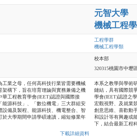
元智大學
機械工程學
工程
學群
機械工程
學類
校本部
320315桃園市中壢
械為工業之母，任何高科技行業皆需要機械
本系之教學與學術
育架構下，旨在培育理論與實務兼備之機
鏈結，具有國際競
華工程教育學會(IEET)認證與國際接
學會(IEET)認
「能源科技」、「數位機電」三大群組安
宏觀視野、及就業
體設備及製程、能源科技、機電整合、智
創意思維、喜歡動
可於大學期間申請學碩連讀，縮短修業年
和設計等有興趣或
下，結合最新工程
下載詳細資料