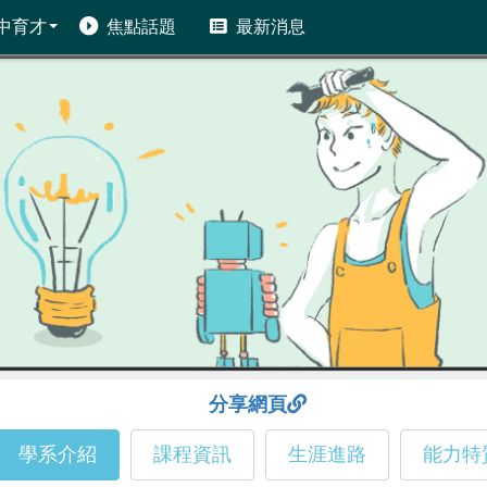
中育才
焦點話題
最新消息
分享網頁
學系介紹
課程資訊
生涯進路
能力特