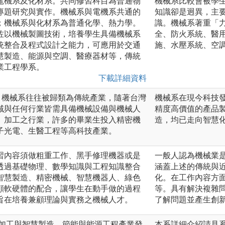
電機系及化材系。共同修習科目為普通物
機械系比較會被學
專題研究與實作。機械系與電機系共通的
知識卻是迥異，主
；機械系與化材系為普通化學、熱力學。
識。機械系著重「
佐以機械製圖技術，培養學生具備機械系
全、防火系統、醫
統整合及程式設計之能力，可應用於交通
施、水壓系統、空
慧製造、能源與空調、醫療器材等，傳統
業工程學系。
下載詳細資料
 機械系往往被歸類為傳統產業，隨著台灣
機械系在現今科技
域與任何行業皆需具備機械設備與機械人
精度高價值的產品
、加工之行業，許多的畢業生投入精密機
造，均已走向智慧
子光電、生醫工程等高科技產業。
習內容須做粗重工作、黑手修理機器或是
一般人認為機械業
透過基礎物理、數學知識與工程知識整合
涵蓋上述的傳統與
智慧製造、精密機械、智慧機器人、綠色
化。在工作內容方
顧軟硬體的配合，讓學生在動手做的過程
等。具有解決複雜
旨在培養兼顧理論與實務之機械人才。
了解問題並產生創
密加工與智慧製造、節能與能源工程產業發
本系詳細介紹請見系網頁：ht