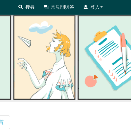
搜尋
常見問與答
登入
質