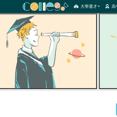
大學選才
高
ColleGo! 大學選才與高中育才輔助系統