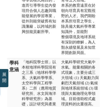
等學習模式為目的，
育等五大領域。
進而引導學生從內發
本系的教育遠景在於
現符合個人志趣與職
朝向培育具有宏觀視
能發展的學習專業，
野的人才。我們期盼
從外則能突破舊有知
本系所培育之學生，
識藩籬，以跨域的新
除具備大氣科學專業
興技能貢獻所學。
知識外，並能對
整個環境及地球系統
有深刻的瞭解，為人
類永續發展及未知世
界開創新局面。
「地科院學士班」以
大氣科學研究大氣中
學科
本校地球科學院現有
水氣、能量相關的各
意涵
之三系（地球科學學
式現象，主要分成三
展
系、大氣科學學系、
大領域: (1) 天氣動力與
開
太空科學與工程學
劇烈天氣領域 (2) 氣候
系）二所（應用地質
與地球系統領域 (3) 環
研究所、水文與海洋
境與大氣物理化學領
科學研究所）為基
域。目前借助程式處
礎，設計研究與產業
理資料的比重很高。