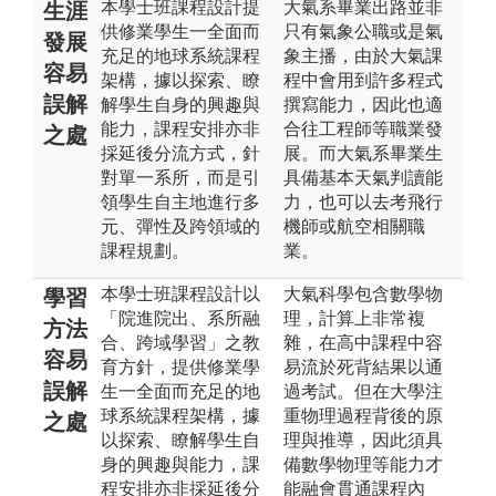
本學士班課程設計提
大氣系畢業出路並非
生涯
供修業學生一全面而
只有氣象公職或是氣
發展
充足的地球系統課程
象主播，由於大氣課
容易
架構，據以探索、瞭
程中會用到許多程式
誤解
解學生自身的興趣與
撰寫能力，因此也適
能力，課程安排亦非
合往工程師等職業發
之處
採延後分流方式，針
展。而大氣系畢業生
對單一系所，而是引
具備基本天氣判讀能
領學生自主地進行多
力，也可以去考飛行
元、彈性及跨領域的
機師或航空相關職
課程規劃。
業。
本學士班課程設計以
大氣科學包含數學物
學習
「院進院出、系所融
理，計算上非常複
方法
合、跨域學習」之教
雜，在高中課程中容
容易
育方針，提供修業學
易流於死背結果以通
誤解
生一全面而充足的地
過考試。但在大學注
球系統課程架構，據
重物理過程背後的原
之處
以探索、瞭解學生自
理與推導，因此須具
身的興趣與能力，課
備數學物理等能力才
程安排亦非採延後分
能融會貫通課程內