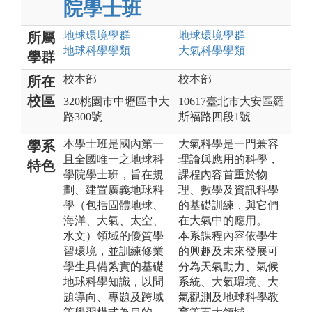
院學士班
地球環境
學群
地球環境
學群
所屬
地球科學
學類
大氣科學
學類
學群
校本部
校本部
所在
校區
320桃園市中壢區中大
10617臺北市大安區羅
路300號
斯福路四段1號
本學士班是國內第一
大氣科學是一門兼容
學系
且全國唯一之地球科
理論與應用的科學，
特色
學院學士班，旨在規
課程內容首重於物
劃、建置廣義地球科
理、數學及資訊科學
學（包括固體地球、
的基礎訓練，與它們
海洋、大氣、太空、
在大氣中的應用。
水文）領域的優質學
本系課程內容依學生
習環境，並訓練修業
的興趣及未來發展可
學生具備紮實的基礎
分為天氣動力、氣候
地球科學知識，以問
系統、大氣環境、大
題導向、專題及跨域
氣觀測及地球科學教