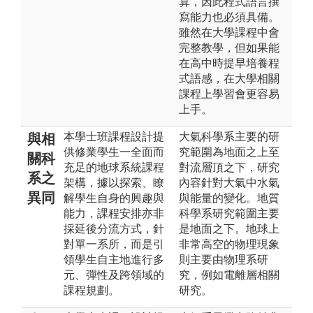
算，因此程式語言撰
寫能力也必須具備。
雖然在大學課程中會
完整教學，但如果能
在高中時提早培養程
式語感，在大學相關
課程上學習會更容易
上手。
本學士班課程設計提
大氣科學系主要的研
與相
供修業學生一全面而
究範圍為地面之上至
關科
充足的地球系統課程
對流層頂之下，研究
系之
架構，據以探索、瞭
內容針對大氣中水氣
異同
解學生自身的興趣與
與能量的變化。地質
能力，課程安排亦非
科學系研究範圍主要
採延後分流方式，針
是地面之下。地球上
對單一系所，而是引
非常高空的物理現象
領學生自主地進行多
則主要由物理系研
元、彈性及跨領域的
究，例如電離層相關
課程規劃。
研究。