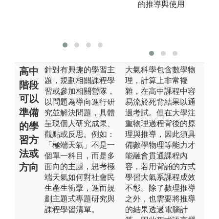
的推導與使用
生
版
針對有興趣的學習主
大氣科學包含數學物
高中
題，規劃相關課程學
理，計算上非常複
階段
習或參加相關營隊，
雜，在高中課程中容
可以
以問題為導向進行研
易流於死背結果以通
準備
究並解決問題，具體
過考試。但在大學注
呈現個人研究成果、
重物理過程背後的原
的學
觀點或反思。例如：
理與推導，因此須具
習方
「極端天氣」不是一
備數學物理等能力才
法或
個單一科目，而是多
能融會貫通課程內
方向
面向的主題，思考極
容，若用背誦的方式
端天氣如何對社會民
學習大氣系課程成效
生產生衝擊，進而規
不彰。除了數理推導
劃主題式專題研究與
之外，也需要將推導
課程學習清單。
的結果透過電腦計