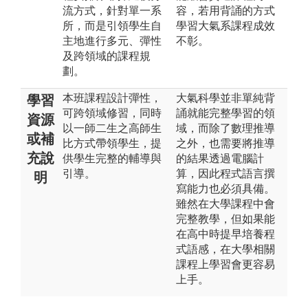
流方式，針對單一系
容，若用背誦的方式
所，而是引領學生自
學習大氣系課程成效
主地進行多元、彈性
不彰。
及跨領域的課程規
劃。
本班課程設計彈性，
大氣科學並非單純背
學習
可跨領域修習，同時
誦就能完整學習的領
資源
以一師二生之高師生
域，而除了數理推導
或補
比方式帶領學生，提
之外，也需要將推導
充說
供學生完整的輔導與
的結果透過電腦計
引導。
算，因此程式語言撰
明
寫能力也必須具備。
雖然在大學課程中會
完整教學，但如果能
在高中時提早培養程
式語感，在大學相關
課程上學習會更容易
上手。