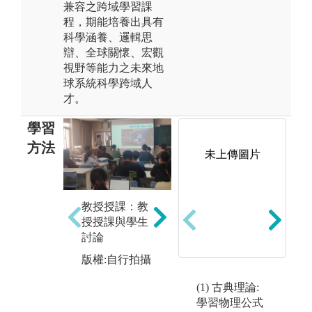
兼容之跨域學習課
程，期能培養出具有
科學涵養、邏輯思
辯、全球關懷、宏觀
視野等能力之未來地
球系統科學跨域人
才。
學習
方法
未上傳圖片
教授授課：教
實驗實作教
業
授授課與學生
學：教授及助
年
討論
教協助同學透
府
過實際實驗操
組
版權:自行拍攝
作，實驗驗證
習
所學理論
(1) 古典理論:
(
圖
學習物理公式
版權:自行拍攝
氣