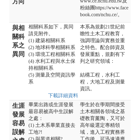
方向
www.ce.nchu.edu.tw及
粉絲團https://www.face
book.com/nchu.ce/。
相關科系如下，異同
本系為規劃21世紀前
與相
請見附件。
瞻性土木工程教育，
關科
(1) 建築相關科系
強調理論與實務並重
系之
(2) 地球科學相關科系
之特色。配合師資及
異同
(3) 環境工程相關科系
發展重點，規劃有下
(4) 水利工程與水土保
列之研究領域：
持相關科系
(5) 測量及空間資訊學
結構工程，水利工
系
程，大地工程及測量
資訊。
下載詳細資料
畢業出路或生涯發展
學生於在學期間接受
生涯
最容易被高中生誤解
土木相關各領域之基
發展
之處：
礎教育薰陶，又可於
容易
(1) 土木系畢業直接去
高年級選定專精領
誤解
工地?!
域，進入工程實務界
(2) 與黑道相關?
工作後，可迅速適應