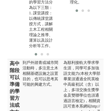
的學習方法分
理化。
水
研究課題
為以下三類：
版
圖解:土壤力學
1. 課堂講授：
大
實驗實作
以傳統課堂講
學
授方式，講解
版權:國立中央
土木工程相關
大學土木工程
理論之推導、
學系
運算以及設計
分析等工作。
到戶外踏青或城市間
為順利接軌大學求學
高中
活動時，多注意土木
生涯，同學可多加強
階段
相關基礎設施之設置
語文能力(本校大學部
可以
目的，也可以思考其
畢業須通過全民英檢
準備
可能的興建方式。
中高級初試（含）以
上，多項交換生獎學
的學
金及雙聯學位也須通
習方
過語言檢定)，相關資
法或
訊可查本系網站http://