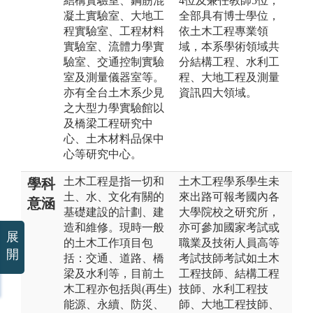
結構實驗室、鋼筋混
4位及兼任教師5位，
凝土實驗室、大地工
全部具有博士學位，
程實驗室、工程材料
依土木工程專業領
實驗室、流體力學實
域，本系學術領域共
驗室、交通控制實驗
分結構工程、水利工
室及測量儀器室等。
程、大地工程及測量
亦有全台土木系少見
資訊四大領域。
之大型力學實驗館以
及橋梁工程研究中
心、土木材料品保中
心等研究中心。
土木工程是指一切和
土木工程學系學生未
學科
土、水、文化有關的
來出路可報考國內各
意涵
基礎建設的計劃、建
大學院校之研究所，
造和維修。現時一般
亦可參加國家考試或
展
的土木工作項目包
職業及技術人員高等
開
括：交通、道路、橋
考試技師考試如土木
梁及水利等，目前土
工程技師、結構工程
木工程亦包括與(再生)
技師、水利工程技
能源、永續、防災、
師、大地工程技師、