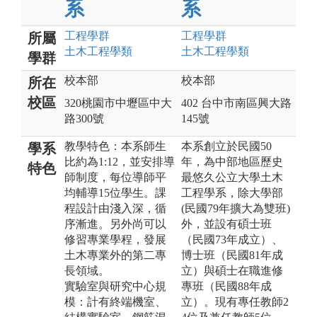
系
系
工程
學群
工程
學群
所屬
土木工程
學類
土木工程
學類
學群
校本部
校本部
所在
校區
320桃園市中壢區中大
402 台中市南區興大路
路300號
145號
教學特色：本系師生
本系創立於民國50
學系
比約為1:12，並安排導
年，為中部地區歷史
特色
師制度，每位導師平
最悠久公立大學土木
均輔導15位學生。課
工程學系，除大學部
程設計由淺入深，循
(民國79年擴大為雙班)
序漸進。另外尚可以
外，並設有碩士班
修習專業學程，發展
（民國73年成立）、
土木專業外的第二專
博士班（民國81年成
長領域。
立）與碩士在職進修
實驗室與研究中心規
專班（民國88年成
模：計有終端機室、
立）。現有專任教師2