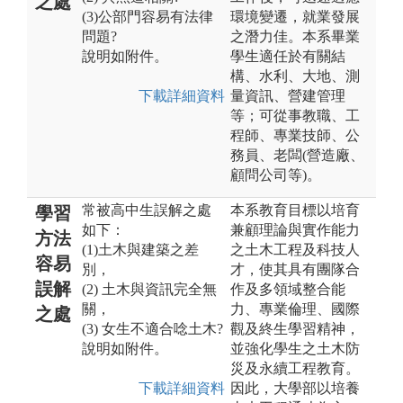
之處
(3)公部門容易有法律
環境變遷，就業發展
問題?
之潛力佳。本系畢業
說明如附件。
學生適任於有關結
構、水利、大地、測
下載詳細資料
量資訊、營建管理
等；可從事教職、工
程師、專業技師、公
務員、老闆(營造廠、
顧問公司等)。
常被高中生誤解之處
本系教育目標以培育
學習
如下：
兼顧理論與實作能力
方法
(1)土木與建築之差
之土木工程及科技人
容易
別，
才，使其具有團隊合
誤解
(2) 土木與資訊完全無
作及多領域整合能
關，
力、專業倫理、國際
之處
(3) 女生不適合唸土木?
觀及終生學習精神，
說明如附件。
並強化學生之土木防
災及永續工程教育。
下載詳細資料
因此，大學部以培養