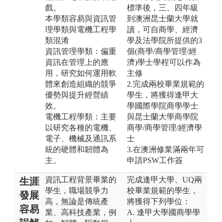
戲。
標準後，三、四年級
本學類容易與資訊管
到澳洲昆士蘭大學就
理學類與電機工程學
讀，可自商學、經濟
類混淆
學及法學院所提供的3
資訊管理學類：偏重
個(商學/商學管理/經
資訊在管理上的應
濟)學士學程可以作為
用，研究如何運用軟
主修
體來創造組織的競爭
2.完成兩校畢業規範的
優勢與提升經營績
學生，將獲得逢甲大
效。
學國際學院商學學士
電機工程學類：主要
與昆士蘭大學商學院
以研究各種的電機、
商學/商學管理/經濟學
電子、機械及通訊系
士
統的硬體和韌體為
3.在澳洲修業滿兩年可
主。
申請PSW工作簽
資訊工程背景畢業的
完成逢甲大學、UQ兩
生涯
學生，職場競爭力
校畢業規範的學生，
發展
高，無論是傳統產
將獲得下列學位：
容易
業、高科技產業，例
A. 逢甲大學國商學學