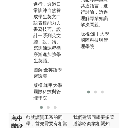
perate)，來獲
進行，透過日
共通語言，進
知
得專業知識、
常訓練自然養
行討論，透過
決
累積技術經
成學生英文口
理解專業知識
並
驗、發展溝通
語表達能力與
解決問題。
野
能力、學會團
書寫技巧。設
隊合作。
版權:逢甲大學
圖
計一系列英文
國際科技與管
軟
圖解:CDIO學
聽、說、讀、
理學院
言
習方法
寫訓練課程循
圖
序漸進加強學
版
版權:逢甲大學
生英語。
國
國際科技與管
理
理學院
圖解:全英語學
習環境
版權:逢甲大學
國際科技與管
理學院
欲就讀資工系的同
我們建議同學要多管
高中
學，首先需要有相當
道涉略商業相關知
階段