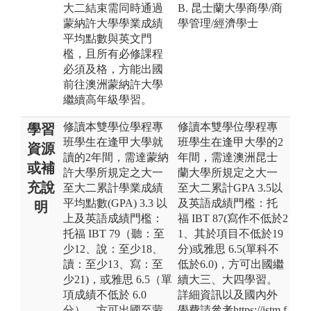
大二結束需同時通過
B. 昆士蘭大學商學/商
蒙納許大學學業成績
學管理/經濟學士
平均點數與英文門
檻，且所有必修課程
必須及格，方能出國
前往澳洲蒙納許大學
繼續高年級學習。
修讀本雙學位學程專
修讀本雙學位學程專
學習
班學生在逢甲大學就
班學生在逢甲大學的2
資源
讀的2年間，需達蒙納
年間，需達澳洲昆士
或補
許大學所規定之大一
蘭大學所規定之大一
充說
至大二累計學業成績
至大二累計GPA 3.5以
平均點數(GPA) 3.3 以
及英語成績門檻：托
明
上及英語成績門檻：
福 IBT 87(寫作不低於2
托福 IBT 79（聽：至
1、其於項目不低於19
少12、說：至少18、
分)或雅思 6.5(單科不
讀：至少13、寫：至
低於6.0)，方可出國繼
少21)，或雅思 6.5（單
續大三、大四學習。
項成績不低於 6.0
詳細資訊以及國內外
分），方可出國至蒙
學費請參考https://istm.f