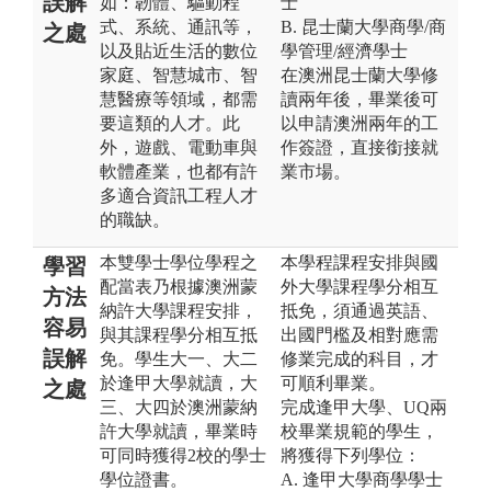
誤解
如：韌體、驅動程
士
式、系統、通訊等，
B. 昆士蘭大學商學/商
之處
以及貼近生活的數位
學管理/經濟學士
家庭、智慧城市、智
在澳洲昆士蘭大學修
慧醫療等領域，都需
讀兩年後，畢業後可
要這類的人才。此
以申請澳洲兩年的工
外，遊戲、電動車與
作簽證，直接銜接就
軟體產業，也都有許
業市場。
多適合資訊工程人才
的職缺。
本雙學士學位學程之
本學程課程安排與國
學習
配當表乃根據澳洲蒙
外大學課程學分相互
方法
納許大學課程安排，
抵免，須通過英語、
容易
與其課程學分相互抵
出國門檻及相對應需
誤解
免。學生大一、大二
修業完成的科目，才
於逢甲大學就讀，大
可順利畢業。
之處
三、大四於澳洲蒙納
完成逢甲大學、UQ兩
許大學就讀，畢業時
校畢業規範的學生，
可同時獲得2校的學士
將獲得下列學位：
學位證書。
A. 逢甲大學商學學士