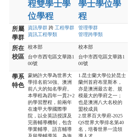
程雙學士學
學士學位學
位學程
程
資訊
學群
跨
工程
學群
管理
學群
所屬
資訊工程
學類
管理跨學類
學群
校本部
校本部
所在
校區
台中市西屯區文華路1
台中市西屯區文華路1
00號
00號
蒙納許大學為世界大
1.昆士蘭大學位於昆士
學系
學排名前50強、澳洲
蘭州首府布里斯本，
特色
前八大的知名學府。
亦是澳洲最古老、規
本學程為四年一貫2+2
模最大的學府之一；
的學習歷程，前兩年
也是澳洲八大名校的
在逢甲大學國際學
盟校成員
院，以全英語授課及
2.世界百大學府-2025
完善輔導機制，包含
QS世界大學排名第40
學業輔導、語言輔導
名，培養世界一流領
及留學輔導等，為海
導人才