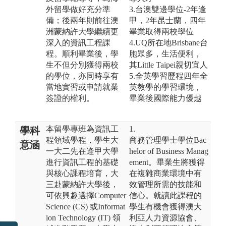
外留學做好充分準
3.台澳雙邊學位-2年逢
備；後兩年則前往澳
甲，2年昆士蘭，四年
洲蒙納許大學繼續更
畢業取得兩校學位
深入的資訊工程課
4.UQ所在地Brisbane台
程。順利畢業後，學
胞眾多，生活便利，
生不但分別獲得兩校
其Little Taipei親切宜人
的學位，亦同時享有
5.全英學習歷程四年全
當地實習或申請就業
英教學的學習環境，
簽證的權利。
畢業後國際能力優越
本留學專班為資訊工
1.
學科
程領域學程，學生大
商務管理學士學位Bac
意涵
一大二先在逢甲大學
helor of Business Manag
進行資訊工程的基礎
ement。畢業生將獲得
與核心課程培育，大
在複雜商業環境中有
三赴蒙納許大學後，
效管理所需的技能和
可依興趣選擇Computer
信心。就讀此課程的
Science (CS) 或Informat
學生有機會獲得澳大
ion Technology (IT) 領
利亞人力資源協會、