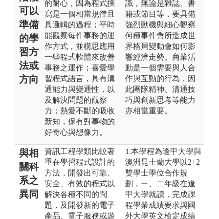
的耐心，因為程式撰
識，無論是雜誌、書
可以
寫是一個相當規律且
籍或節目等，要具備
準備
具邏輯的過程；平時
強烈動機與細心觀察
能觀察每件事務的運
何種事件會所造成世
的學
作方式，並構思應用
界格局變動會如何影
習方
一些程式軟體來改善
響經濟走勢。商業活
法或
事務之運作；喜愛學
動是一個需要與人合
方向
習程式語言，具有溝
作與互動的行為，因
通能力與變通性，以
此團隊精神、溝通技
及解決問題的觀察
巧與創新思考等能力
力；熱愛不斷的吸收
亦相當重要。
新知，保有對事物的
好奇心與想像力。
資訊工程學類比較著
1.本學程為逢甲大學與
與相
重在學習程式設計的
澳洲昆士蘭大學以2+2
關科
方法，開發出可靠、
雙學士學位合作規
系之
安全、有效的程式以
劃，ㄧ、二年級在逢
異同
解決各種不同的問
甲大學就讀，完成課
題，及開發新的電子
程學業成績要求與國
產品、電子服務或遊
外大學英文檢定成績