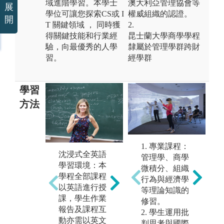
域進階學習。本學士
澳大利亞管理協會等
展
學位可讓您探索CS或 I
權威組織的認證。
開
T 關鍵領域 ， 同時獲
2.
得關鍵技能和行業經
昆士蘭大學商學學程
驗，向最優秀的人學
隸屬於管理學群跨財
習。
經學群
學習
方法
1. 專業課程：
學
落實CDIO學習
沈浸式全英語
管理學、商學
資
方法：學生透
學習環境：本
微積分、組織
式
過實際操作─
學程全部課程
行為與經濟學
電
構思(Conceiv
以英語進行授
等理論知識的
含(
e)、設計(Desig
課，學生作業
修習。
mi
n)、執行(Imple
報告及課程互
2. 學生運用批
b、
ment)、操作(O
動亦需以英文
判思考與國際
等